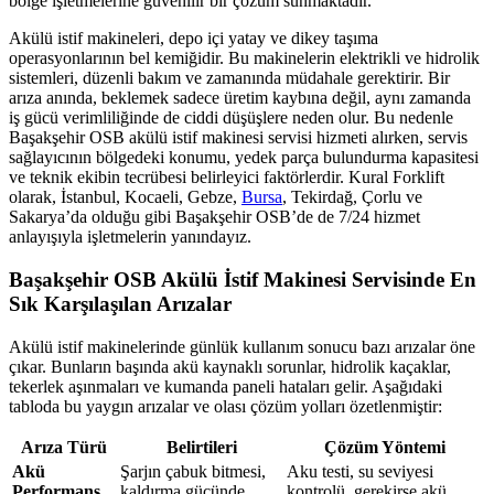
bölge işletmelerine güvenilir bir çözüm sunmaktadır.
Akülü istif makineleri, depo içi yatay ve dikey taşıma
operasyonlarının bel kemiğidir. Bu makinelerin elektrikli ve hidrolik
sistemleri, düzenli bakım ve zamanında müdahale gerektirir. Bir
arıza anında, beklemek sadece üretim kaybına değil, aynı zamanda
iş gücü verimliliğinde de ciddi düşüşlere neden olur. Bu nedenle
Başakşehir OSB akülü istif makinesi servisi hizmeti alırken, servis
sağlayıcının bölgedeki konumu, yedek parça bulundurma kapasitesi
ve teknik ekibin tecrübesi belirleyici faktörlerdir. Kural Forklift
olarak, İstanbul, Kocaeli, Gebze,
Bursa
, Tekirdağ, Çorlu ve
Sakarya’da olduğu gibi Başakşehir OSB’de de 7/24 hizmet
anlayışıyla işletmelerin yanındayız.
Başakşehir OSB Akülü İstif Makinesi Servisinde En
Sık Karşılaşılan Arızalar
Akülü istif makinelerinde günlük kullanım sonucu bazı arızalar öne
çıkar. Bunların başında akü kaynaklı sorunlar, hidrolik kaçaklar,
tekerlek aşınmaları ve kumanda paneli hataları gelir. Aşağıdaki
tabloda bu yaygın arızalar ve olası çözüm yolları özetlenmiştir:
Arıza Türü
Belirtileri
Çözüm Yöntemi
Akü
Şarjın çabuk bitmesi,
Aku testi, su seviyesi
Performans
kaldırma gücünde
kontrolü, gerekirse akü