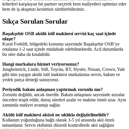
kriterleri karşılayan bir partner seçerek hem maliyetleri optimize eder
hem de iş akışınızı kesintisiz sürdürebilirsiniz.
Sıkça Sorulan Sorular
Başakşehir OSB akülü istif makinesi servisi kaç saat içinde
ulaşır?
Kural Forklift, bölgedeki konumu sayesinde Başakşehir OSB’ye
ortalama 1-2 saat içinde müdahale edebilmektedir. Acil durumlarda
bu süre daha da kısalabilir.
Hangi markalara hizmet veriyorsunuz?
Jungheinrich, Linde, Still, Toyota, BT, Hyster, Nissan, Crown, Yale
gibi tüm yaygın akülü istif makinesi markalarına servis, bakım ve
yedek parça desteği sunuyoruz.
Periyodik bakım anlaşması yaptırmak zorunlu mu?
Zorunlu değildir, ancak önerilir. Bakım anlaşması sayesinde arızalar
önceden tespit edilir, duruş süreleri azalır ve makine ömrü uzar. Aynı
zamanda maliyet avantajı sağlar.
Akülü istif makinesi aküsü ne sıklıkla değiştirilmelidir?
Kullanım yoğunluğuna bağlı olarak 3-5 yıl arasında akü ömrü
tamamlanır. Servis ekibimiz düzenli kontrollerde akü sağlığını