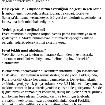
değerlendirerek sizi bilgilendirir.
Başakşehir OSB dışında hizmet verdiğiniz bölgeler nerelerdir?
İstanbul geneli, Kocaeli, Gebze, Bursa, Tekirdağ, Çorlu ve
Sakarya’da hizmet vermekteyiz. Bölgesel ekiplerimiz sayesinde her
lokasyona hızlı müdahale ediyoruz.
Yedek parçalar orijinal mi?
Evet, mümkün olduğunca orijinal yedek parça kullanmaya özen
gösteriyoruz. Stokta bulunmayan durumlarda eşdeğer kalitede
parçalar tedarik ederek işinizi aksatmıyoruz.
Fiyat teklifi nasıl alabilirim?
Web sitemiz veya telefon numaramız üzerinden bize ulaşarak,
aracınızın modelini ve ihtiyacınızı belirtebilir, hızlı bir teklif
alabilirsiniz.
İşletmenizin operasyonlarını kesintisiz sürdürmek için Başakşehir
OSB akülü istif makinesi servisi desteğine ihtiyacınız olduğunda,
Kural Forklift olarak her zaman yanınızdayız. Deneyimli teknik
ekibimiz, geniş yedek parça stokumuz ve 7/24 hizmet anlayışımızla,
makinelerinizi en kısa sürede yeniden çalışır hale getiriyoruz. Siz de
iş gücünüzü ve zamanınızı korumak, duruş maliyetlerinizi düşürmek
için hemen bize ulaşın. Ücretsiz keşif ve teklif için telefonla
arayabilir, web formumuzu doldurabilirsiniz. Kural Forklift,
bölgenizde güvendiğiniz servis ortağınız olmaya hazır.