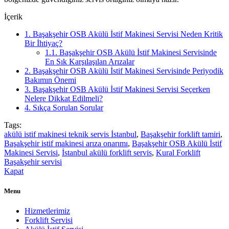
İçerik
1.
Başakşehir OSB Akülü İstif Makinesi Servisi Neden Kritik
Bir İhtiyaç?
1.1.
Başakşehir OSB Akülü İstif Makinesi Servisinde
En Sık Karşılaşılan Arızalar
2.
Başakşehir OSB Akülü İstif Makinesi Servisinde Periyodik
Bakımın Önemi
3.
Başakşehir OSB Akülü İstif Makinesi Servisi Seçerken
Nelere Dikkat Edilmeli?
4.
Sıkça Sorulan Sorular
Tags:
akülü istif makinesi teknik servis İstanbul
,
Başakşehir forklift tamiri
,
Başakşehir istif makinesi arıza onarımı
,
Başakşehir OSB Akülü İstif
Makinesi Servisi
,
İstanbul akülü forklift servis
,
Kural Forklift
Başakşehir servisi
Kapat
Menu
Hizmetlerimiz
Forklift Servisi