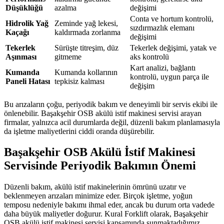
Düşüklüğü
azalma
değişimi
Conta ve hortum kontrolü,
Hidrolik Yağ
Zeminde yağ lekesi,
sızdırmazlık elemanı
Kaçağı
kaldırmada zorlanma
değişimi
Tekerlek
Sürüşte titreşim, düz
Tekerlek değişimi, yatak ve
Aşınması
gitmeme
aks kontrolü
Kart analizi, bağlantı
Kumanda
Kumanda kollarının
kontrolü, uygun parça ile
Paneli Hatası
tepkisiz kalması
değişim
Bu arızaların çoğu, periyodik bakım ve deneyimli bir servis ekibi ile
önlenebilir. Başakşehir OSB akülü istif makinesi servisi arayan
firmalar, yalnızca acil durumlarda değil, düzenli bakım planlamasıyla
da işletme maliyetlerini ciddi oranda düşürebilir.
Başakşehir OSB Akülü İstif Makinesi
Servisinde Periyodik Bakımın Önemi
Düzenli bakım, akülü istif makinelerinin ömrünü uzatır ve
beklenmeyen arızaları minimize eder. Birçok işletme, yoğun
temposu nedeniyle bakımı ihmal eder, ancak bu durum orta vadede
daha büyük maliyetler doğurur. Kural Forklift olarak, Başakşehir
OSB akülü istif makinesi servisi kapsamında sunmaktadığımız