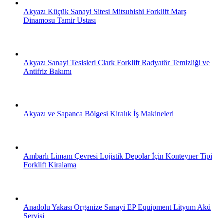
Akyazı Küçük Sanayi Sitesi Mitsubishi Forklift Marş
Dinamosu Tamir Ustası
Akyazı Sanayi Tesisleri Clark Forklift Radyatör Temizliği ve
Antifriz Bakımı
Akyazı ve Sapanca Bölgesi Kiralık İş Makineleri
Ambarlı Limanı Çevresi Lojistik Depolar İçin Konteyner Tipi
Forklift Kiralama
Anadolu Yakası Organize Sanayi EP Equipment Lityum Akü
Servisi