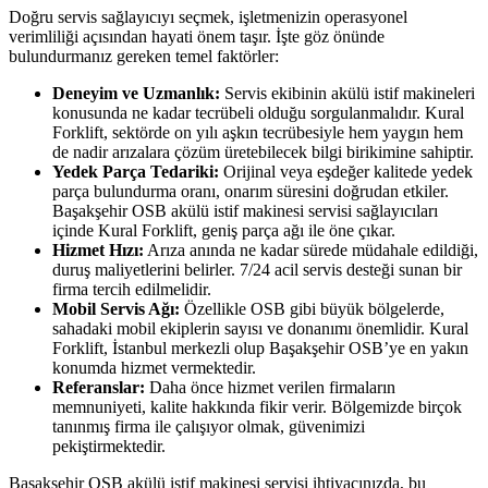
Doğru servis sağlayıcıyı seçmek, işletmenizin operasyonel
verimliliği açısından hayati önem taşır. İşte göz önünde
bulundurmanız gereken temel faktörler:
Deneyim ve Uzmanlık:
Servis ekibinin akülü istif makineleri
konusunda ne kadar tecrübeli olduğu sorgulanmalıdır. Kural
Forklift, sektörde on yılı aşkın tecrübesiyle hem yaygın hem
de nadir arızalara çözüm üretebilecek bilgi birikimine sahiptir.
Yedek Parça Tedariki:
Orijinal veya eşdeğer kalitede yedek
parça bulundurma oranı, onarım süresini doğrudan etkiler.
Başakşehir OSB akülü istif makinesi servisi sağlayıcıları
içinde Kural Forklift, geniş parça ağı ile öne çıkar.
Hizmet Hızı:
Arıza anında ne kadar sürede müdahale edildiği,
duruş maliyetlerini belirler. 7/24 acil servis desteği sunan bir
firma tercih edilmelidir.
Mobil Servis Ağı:
Özellikle OSB gibi büyük bölgelerde,
sahadaki mobil ekiplerin sayısı ve donanımı önemlidir. Kural
Forklift, İstanbul merkezli olup Başakşehir OSB’ye en yakın
konumda hizmet vermektedir.
Referanslar:
Daha önce hizmet verilen firmaların
memnuniyeti, kalite hakkında fikir verir. Bölgemizde birçok
tanınmış firma ile çalışıyor olmak, güvenimizi
pekiştirmektedir.
Başakşehir OSB akülü istif makinesi servisi ihtiyacınızda, bu