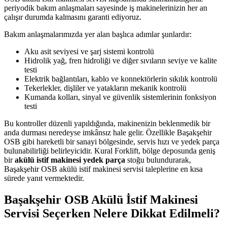
periyodik bakım anlaşmaları sayesinde iş makinelerinizin her an
çalışır durumda kalmasını garanti ediyoruz.
Bakım anlaşmalarımızda yer alan başlıca adımlar şunlardır:
Aku asit seviyesi ve şarj sistemi kontrolü
Hidrolik yağ, fren hidroliği ve diğer sıvıların seviye ve kalite
testi
Elektrik bağlantıları, kablo ve konnektörlerin sıkılık kontrolü
Tekerlekler, dişliler ve yatakların mekanik kontrolü
Kumanda kolları, sinyal ve güvenlik sistemlerinin fonksiyon
testi
Bu kontroller düzenli yapıldığında, makinenizin beklenmedik bir
anda durması neredeyse imkânsız hale gelir. Özellikle Başakşehir
OSB gibi hareketli bir sanayi bölgesinde, servis hızı ve yedek parça
bulunabilirliği belirleyicidir. Kural Forklift, bölge deposunda geniş
bir
akülü istif makinesi yedek parça
stoğu bulundurarak,
Başakşehir OSB akülü istif makinesi servisi taleplerine en kısa
sürede yanıt vermektedir.
Başakşehir OSB Akülü İstif Makinesi
Servisi Seçerken Nelere Dikkat Edilmeli?