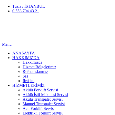
Tuzla / İSTANBUL
0 553 794 43 21
Menu
ANASAYFA
HAKKIMIZDA
Hakkımızda
Hizmet Bölgelerimiz
Referanslarımız
Sss
İletişim
HİZMETLERİMİZ
Akülü Forklift Servisi
Akülü İstif Makinesi Servisi
Akülü Transpalet Servisi
Manuel Transpalet Servisi
Acil Forklift Servis
Elektrikli Forklift Servisi