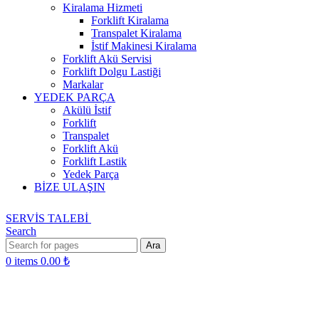
Kiralama Hizmeti
Forklift Kiralama
Transpalet Kiralama
İstif Makinesi Kiralama
Forklift Akü Servisi
Forklift Dolgu Lastiği
Markalar
YEDEK PARÇA
Akülü İstif
Forklift
Transpalet
Forklift Akü
Forklift Lastik
Yedek Parça
BİZE ULAŞIN
SERVİS TALEBİ
Search
Ara
0
items
0.00
₺