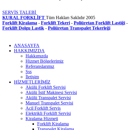
SERVİS TALEBİ
KURAL FORKLİFT
Tüm Hakları Saklıdır
2005
Forklift Kiralama
-
Forklift Tekeri
-
Poliüretan Forklift Lastiği
-
Forklift Dolgu Lastik
-
Poliüretan Transpalet Tekerleği
ANASAYFA
HAKKIMIZDA
Hakkımızda
Hizmet Bölgelerimiz
Referanslarımız
Sss
İletişim
HİZMETLERİMİZ
Akülü Forklift Servisi
Akülü İstif Makinesi Servisi
Akülü Transpalet Servisi
Manuel Transpalet Servisi
Acil Forklift Servis
Elektrikli Forklift Servisi
Kiralama Hizmeti
Forklift Kiralama
Transpalet Kiralama