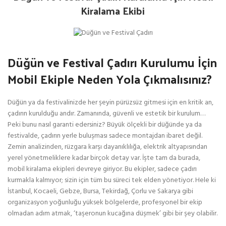
Kiralama Ekibi
Düğün ve Festival Çadırı Kurulumu İçin
Mobil Ekiple Neden Yola Çıkmalısınız?
Düğün ya da festivalinizde her şeyin pürüzsüz gitmesi için en kritik an,
çadırın kurulduğu andır. Zamanında, güvenli ve estetik bir kurulum…
Peki bunu nasıl garanti edersiniz? Büyük ölçekli bir düğünde ya da
festivalde, çadırın yerle buluşması sadece montajdan ibaret değil.
Zemin analizinden, rüzgara karşı dayanıklılığa, elektrik altyapısından
yerel yönetmeliklere kadar birçok detay var. İşte tam da burada,
mobil kiralama ekipleri devreye giriyor. Bu ekipler, sadece çadırı
kurmakla kalmıyor; sizin için tüm bu süreci tek elden yönetiyor. Hele ki
İstanbul, Kocaeli, Gebze, Bursa, Tekirdağ, Çorlu ve Sakarya gibi
organizasyon yoğunluğu yüksek bölgelerde, profesyonel bir ekip
olmadan adım atmak, ‘taşeronun kucağına düşmek’ gibi bir şey olabilir.