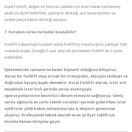
Kural Forklift, düğün ve festival çadırları için özel olarak hazırlanmış
akülü ve dizel forkliftler, operatör desteği, acil servis hizmeti ve
yedek parça bakım desteği sunuyor.
7. Kurulum süresi ne kadar kısalabilir?
Forklift kullanımıyla kurulum süresi forkliftsiz kuruma göre yaklaşık %60
oranında kısalır. Örneğin 5 saat sürecek bir kurulum forklift ile 2 saate
indirilebilir.
İşletmenizde zamanın ne kadar kıymetli olduğunu biliyoruz;
duran bir forklift veya arızalı bir transpalet, aksayan sevkiyat ve
doğrudan kazanç kaybı demektir. Kural Forklift olarak, ister acil
müdahale ister hızlı yerinde servis avantajıyla
operasyonlarınızın kesintisiz devam etmesini sağlıyoruz. Geniş
servis ağımızla en zorlu teknik sorunları yerinde giderirken; ister
aylık ister yıllık bakım anlaşmalarıyla iş akışınızı güvenceye
alıyoruz. Profesyonel teknik destek ve en iyi fiyat teklifi için
bizimle hemen iletişime geçin.