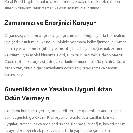
Kural Forklift gibi firmalar, operatörleri ve bakımlı makineleriyle bu
süreci kolaylaştırarak zaman kaybını minimuma indiriyor.
Zamanınızı ve Enerjinizi Koruyun
Organizasyonun en değerli kaynağı zamandır. Düğün ya da festivaliniz
için çadır kurulumunu kendi ekibinizle yapmaya kalktığınızda, ekipman
teminiyle, personel eğitimiyle, montaj hatalarıyla boğuşmak zorunda
kalırsınız. Oysa mobil kiralama ekibi, tüm bu süreci tek elden yönetir.
Çadırı getirir, kurar, test eder ve etkinlik sonunda söküp götürür. Siz de
organizasyonun diğer detaylarına odaklanır, stres atmaya zaman
bulursunuz.
Güvenlikten ve Yasalara Uygunluktan
Ödün Vermeyin
Her çadır kurulumu, yerel yönetmeliklere ve güvenlik standartlarına
tam uygunluk gerektirir. Profesyonel ekipler, bu kuralları bilir ve
uygular. Rüzgarlı havalarda çadırın sabitlenmesi, örneğin, hayati önem
taşıyor. Deneyimli ekipler, zemin etüdü yaparak doğru ankraj