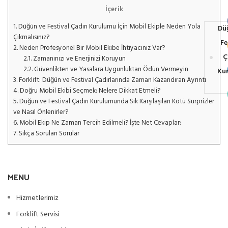
İçerik
1.
Düğün ve Festival Çadırı Kurulumu İçin Mobil Ekiple Neden Yola
Dü
Çıkmalısınız?
Fe
2.
Neden Profesyonel Bir Mobil Ekibe İhtiyacınız Var?
Ç
2.1.
Zamanınızı ve Enerjinizi Koruyun
2.2.
Güvenlikten ve Yasalara Uygunluktan Ödün Vermeyin
Ku
3.
Forklift: Düğün ve Festival Çadırlarında Zaman Kazandıran Ayrıntı
4.
Doğru Mobil Ekibi Seçmek: Nelere Dikkat Etmeli?
5.
Düğün ve Festival Çadırı Kurulumunda Sık Karşılaşılan Kötü Surprizler
ve Nasıl Önlenirler?
6.
Mobil Ekip Ne Zaman Tercih Edilmeli? İşte Net Cevaplar:
7.
Sıkça Sorulan Sorular
MENU
Hizmetlerimiz
Forklift Servisi