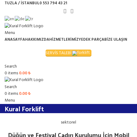
TUZLA / İSTANBUL
0 553 794 43 21
Menu
ANASAYFA
HAKKIMIZDA
HİZMETLERİMİZ
YEDEK PARÇA
BİZE ULAŞIN
SERVİS TALEBİ
Search
0
items
0.00
₺
Search
0
items
0.00
₺
Menu
Kural Forklift
sektorel
Düğün ve Festival Çadırı Kurulumu İçin Mobil