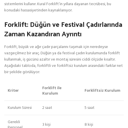
sistemlerini kullanır. Kural Forklift’in yıllara dayanan tecrübesi, bu
konudaki hassasiyetinden kaynaklanıyor.
Forklift: Düğün ve Festival Çadırlarında
Zaman Kazandıran Ayrıntı
Forklift, büyük ve ağır çadır parçalarını taşımak için neredeyse
vazgeçilmez bir araç. Düğün ya da festival çadırı kurulumunda forklift
kullanmak, iş gücünü azaltır ve montaj süresini ciddi ölçüde kısaltır.
Aşağıdaki tabloda, forkliftli ve forkliftsiz kurulum arasındaki farklar net
bir şekilde görülüyor:
Forklift ile
Kriter
Forkliftsiz Kurulum
Kurulum
Kurulum Süresi
2 saat
5 saat
Gerekli
3 kişi
8 kişi
Personel