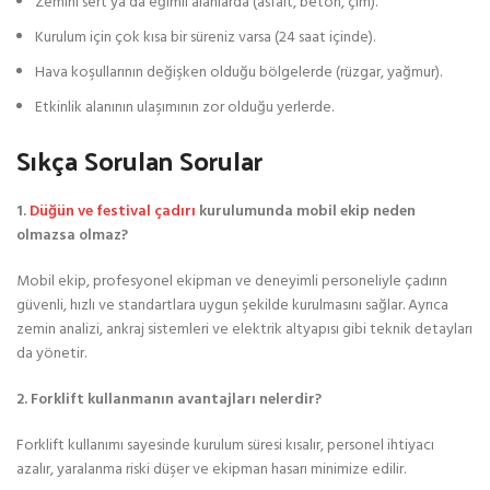
Zemini sert ya da eğimli alanlarda (asfalt, beton, çim).
Kurulum için çok kısa bir süreniz varsa (24 saat içinde).
Hava koşullarının değişken olduğu bölgelerde (rüzgar, yağmur).
Etkinlik alanının ulaşımının zor olduğu yerlerde.
Sıkça Sorulan Sorular
1.
Düğün ve festival çadırı
kurulumunda mobil ekip neden
olmazsa olmaz?
Mobil ekip, profesyonel ekipman ve deneyimli personeliyle çadırın
güvenli, hızlı ve standartlara uygun şekilde kurulmasını sağlar. Ayrıca
zemin analizi, ankraj sistemleri ve elektrik altyapısı gibi teknik detayları
da yönetir.
2. Forklift kullanmanın avantajları nelerdir?
Forklift kullanımı sayesinde kurulum süresi kısalır, personel ihtiyacı
azalır, yaralanma riski düşer ve ekipman hasarı minimize edilir.