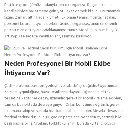
Pratikte gördüğümüz kadarıyla, birçok organizatör, çadır kurulumunu
kendi ekibiyle halletmeye çalışıyor. Fakat demek ki şunu unutmamak
lazım: Zaman, altın kadar kıymetli. Ekipman temini, montaj hataları,
personel koordinasyonu derken, aslında organizasyonun en önemli
parçası olan detaylara odaklanamıyorsunuz. Mobil ekip, tüm bu yükü
sırtlayıp size sadece keyifli anları yaşamayı bırakıyor.
Neden Profesyonel Bir Mobil Ekibe İhtiyacınız Var?
Neden Profesyonel Bir Mobil Ekibe
İhtiyacınız Var?
Çadır kurulumu, basit bir ‘yerleştir ve sabitle’ işi değildir. Boyutundan,
zemine uygunluğuna, hava koşullarına dayanıklılığından elektrik
tesisatına kadar her detay, uzmanlık gerektirir. Mobil kiralama ekipleri,
tam da bu noktada devreye giriyor: Onlar, konusunda eğitimli, gerekli
ekipmana sahip ve sahada hızlı karar alabilen ekipler. Mesela, devasa bir
festival çadırını düşünün. Bu çadırın parçalarını yerinden oynatmak bile
başlı başına bir iş. Nitekim, forklift kullanımı burada kurtarıcı oluyor.