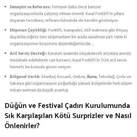
Deneyim ve Referans:
Firmanın daha önce benzer
organizasyonlarda çalışmış olması önemli. Kural Forklift’in yıllara
dayanan tecrübesi, referans listesinde de kendini gösteriyor.
Ekipman Çeşitliliği:
Forklift, transpalet, istif makinesi gibi ihtiyaç
duyabileceğiniz tüm ekipmanların bir arada sunulması şart. Hele ki
organizasyonun boyutunu düşündüğümüzde…
Acil Servis Desteği:
Kurulum sırasında oluşabilecek arızalara anında
müdahale edebilmek can kurtarıcı. Kural Forklift’in 7/24 acil servis
hizmeti, bu konuda güven veriyor.
Bölgesel Varlık:
İstanbul, Kocaeli, Gebze,
Bursa
, Tekirdağ, Çorlu ve
Sakarya gibi organizasyon yoğunluğu yüksek bölgelerde hızlı ulaşım
imkanı sunması da büyük avantaj.
Düğün ve Festival Çadırı Kurulumunda
Sık Karşılaşılan Kötü Surprizler ve Nasıl
Önlenirler?