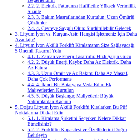
Değerlendirin
2.2.
2. Elektrik Faturanızı Hafifletin: Yüksek Verimlilik
Sizinle
2.3.
3. Bakım Masraflarından Kurtulun: Uzun Ömürlü
Çözümler
2.4.
4. Çevreye Saygılı Olun: Sürdürülebilir Gelecek
3.
Lityum İyon vs. Kurşun-Asit: Hangisi İşletmeniz İçin Daha
Avantajlı?
4.
Lityum İyon Akülü Forklift Kiralamanın Size Sağlayacağı
5 Önemli Tasarruf Yolu
4.1.
1. Zaman ve Enerji Tasarrufu: Hızlı Şarjın Gücü
4.2.
2. Düşük Enerji Kaybı: Daha Az Elektrik, Daha
Az Fatura
4.3.
3. Uzun Ömür ve Az Bakım: Daha Az Masraf,
Daha Çok Performans
4.4.
4. İkinci Bir Bataryaya Veda Edin: Ek
Maliyetlerden Kurtulun
4.5.
5. Düşük Başlangıç Maliyetleri: Büyük
Yatırımlardan Kaçının
5.
Doğru Lityum İyon Akülü Forklifti Kiralarken Bu Püf
Noktalarına Dikkat Edin
5.1.
1. Kiralama Şirketini Seçerken Nelere Dikkat
Etmelisiniz?
5.2.
2. Forkliftin Kapasitesi ve Özelliklerini Doğru
Belirleyin