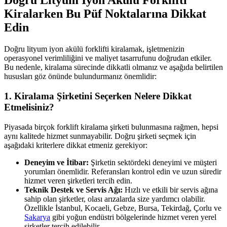
Doğru Lityum İyon Akülü Forklifti
Kiralarken Bu Püf Noktalarına Dikkat
Edin
Doğru lityum iyon akülü forklifti kiralamak, işletmenizin
operasyonel verimliliğini ve maliyet tasarrufunu doğrudan etkiler.
Bu nedenle, kiralama sürecinde dikkatli olmanız ve aşağıda belirtilen
hususları göz önünde bulundurmanız önemlidir:
1. Kiralama Şirketini Seçerken Nelere Dikkat
Etmelisiniz?
Piyasada birçok forklift kiralama şirketi bulunmasına rağmen, hepsi
aynı kalitede hizmet sunmayabilir. Doğru şirketi seçmek için
aşağıdaki kriterlere dikkat etmeniz gerekiyor:
Deneyim ve İtibar:
Şirketin sektördeki deneyimi ve müşteri
yorumları önemlidir. Referansları kontrol edin ve uzun süredir
hizmet veren şirketleri tercih edin.
Teknik Destek ve Servis Ağı:
Hızlı ve etkili bir servis ağına
sahip olan şirketler, olası arızalarda size yardımcı olabilir.
Özellikle İstanbul, Kocaeli, Gebze, Bursa, Tekirdağ, Çorlu ve
Sakarya
gibi yoğun endüstri bölgelerinde hizmet veren yerel
şirketler tercih edilebilir.