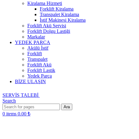
Kiralama Hizmeti
Forklift Kiralama
Transpalet Kiralama
İstif Makinesi Kiralama
Forklift Akü Servisi
Forklift Dolgu Lastiği
Markalar
YEDEK PARÇA
Akülü İstif
Forklift
Transpalet
Forklift Akü
Forklift Lastik
Yedek Parça
BİZE ULAŞIN
SERVİS TALEBİ
Search
Ara
0
items
0.00
₺