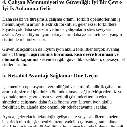
4. Çalışan Memnuniyeti ve Güvenliği: İyi Bir Çevre
İyi İş Anlamına Gelir
Daha sessiz ve titreşimsiz çalışma ortamı, forklift operatörlerinin iş
memnuniyetini artırır. Elektrikli forkliftler, geleneksel forkliftlere
kıyasla çok daha sessizdir ve bu da çalışanların stres seviyesini
azaltır. Ayrıca, lityum iyon bataryaların daha az ısı üretmesi, yangın
riskini de minimize eder.
Güvenlik açısından da lityum iyon akülü forkliftler birçok avantaj
sunar. Örneğin,
aşırı ısınma koruması, kısa devre koruması ve
otomatik kapanma sistemleri
gibi güvenlik özellikleri, operasyonel
riskleri azaltır.
5. Rekabet Avantajı Sağlama: Öne Geçin
İşletmenizin operasyonel verimliliğini ve sürdürülebilirlik çabalarını
artırmak, size rakiplerinizin önünde olmayı sağlar. Müşterileriniz ve
iş ortaklarınız, çevre dostu ve verimli çözümleri tercih eden
şirketlerle çalışmayı daha fazla önemsiyor. Lityum iyon akülü
forkliftler, bu alanda size önemli bir rekabet avantajı sağlar.
Ayrıca, gelecekteki teknolojik gelişmelere ve yasal düzenlemelere
hazırlıklı olmak, işletmenizin uzun vadeli başarısını garanti altına
alır. Lityum iyon akülü forkliftler, bu sürece katkıda bulunan önemli