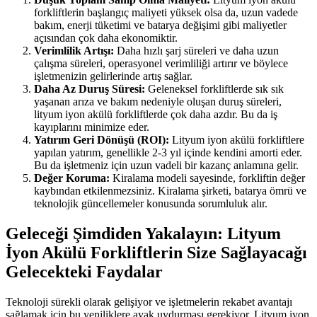
forkliftlerin başlangıç maliyeti yüksek olsa da, uzun vadede
bakım, enerji tüketimi ve batarya değişimi gibi maliyetler
açısından çok daha ekonomiktir.
Verimlilik Artışı:
Daha hızlı şarj süreleri ve daha uzun
çalışma süreleri, operasyonel verimliliği artırır ve böylece
işletmenizin gelirlerinde artış sağlar.
Daha Az Duruş Süresi:
Geleneksel forkliftlerde sık sık
yaşanan arıza ve bakım nedeniyle oluşan duruş süreleri,
lityum iyon akülü forkliftlerde çok daha azdır. Bu da iş
kayıplarını minimize eder.
Yatırım Geri Dönüşü (ROI):
Lityum iyon akülü forkliftlere
yapılan yatırım, genellikle 2-3 yıl içinde kendini amorti eder.
Bu da işletmeniz için uzun vadeli bir kazanç anlamına gelir.
Değer Koruma:
Kiralama modeli sayesinde, forkliftin değer
kaybından etkilenmezsiniz. Kiralama şirketi, batarya ömrü ve
teknolojik güncellemeler konusunda sorumluluk alır.
Geleceği Şimdiden Yakalayın: Lityum
İyon Akülü Forkliftlerin Size Sağlayacağı
Gelecekteki Faydalar
Teknoloji sürekli olarak gelişiyor ve işletmelerin rekabet avantajı
sağlamak için bu yeniliklere ayak uydurması gerekiyor. Lityum iyon