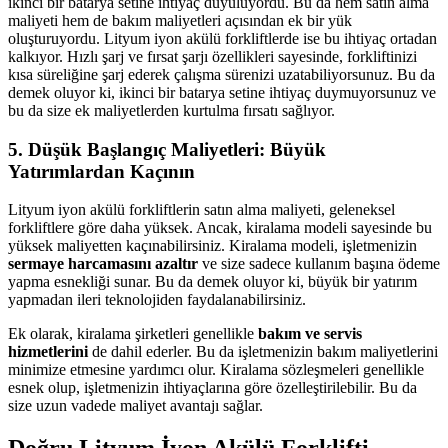
ikinci bir batarya setine ihtiyaç duyuluyordu. Bu da hem satın alma
maliyeti hem de bakım maliyetleri açısından ek bir yük
oluşturuyordu. Lityum iyon akülü forkliftlerde ise bu ihtiyaç ortadan
kalkıyor. Hızlı şarj ve fırsat şarjı özellikleri sayesinde, forkliftinizi
kısa süreliğine şarj ederek çalışma sürenizi uzatabiliyorsunuz. Bu da
demek oluyor ki, ikinci bir batarya setine ihtiyaç duymuyorsunuz ve
bu da size ek maliyetlerden kurtulma fırsatı sağlıyor.
5. Düşük Başlangıç Maliyetleri: Büyük
Yatırımlardan Kaçının
Lityum iyon akülü forkliftlerin satın alma maliyeti, geleneksel
forkliftlere göre daha yüksek. Ancak, kiralama modeli sayesinde bu
yüksek maliyetten kaçınabilirsiniz. Kiralama modeli, işletmenizin
sermaye harcamasını azaltır
ve size sadece kullanım başına ödeme
yapma esnekliği sunar. Bu da demek oluyor ki, büyük bir yatırım
yapmadan ileri teknolojiden faydalanabilirsiniz.
Ek olarak, kiralama şirketleri genellikle
bakım ve servis
hizmetlerini
de dahil ederler. Bu da işletmenizin bakım maliyetlerini
minimize etmesine yardımcı olur. Kiralama sözleşmeleri genellikle
esnek olup, işletmenizin ihtiyaçlarına göre özelleştirilebilir. Bu da
size uzun vadede maliyet avantajı sağlar.