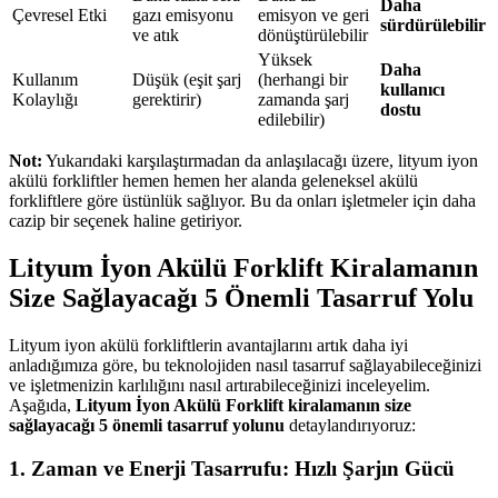
Daha
Çevresel Etki
gazı emisyonu
emisyon ve geri
sürdürülebilir
ve atık
dönüştürülebilir
Yüksek
Daha
Kullanım
Düşük (eşit şarj
(herhangi bir
kullanıcı
Kolaylığı
gerektirir)
zamanda şarj
dostu
edilebilir)
Not:
Yukarıdaki karşılaştırmadan da anlaşılacağı üzere, lityum iyon
akülü forkliftler hemen hemen her alanda geleneksel akülü
forkliftlere göre üstünlük sağlıyor. Bu da onları işletmeler için daha
cazip bir seçenek haline getiriyor.
Lityum İyon Akülü Forklift Kiralamanın
Size Sağlayacağı 5 Önemli Tasarruf Yolu
Lityum iyon akülü forkliftlerin avantajlarını artık daha iyi
anladığımıza göre, bu teknolojiden nasıl tasarruf sağlayabileceğinizi
ve işletmenizin karlılığını nasıl artırabileceğinizi inceleyelim.
Aşağıda,
Lityum İyon Akülü Forklift kiralamanın size
sağlayacağı 5 önemli tasarruf yolunu
detaylandırıyoruz:
1. Zaman ve Enerji Tasarrufu: Hızlı Şarjın Gücü