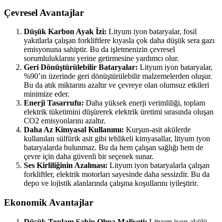
Çevresel Avantajlar
Düşük Karbon Ayak İzi:
Lityum iyon bataryalar, fosil
yakıtlarla çalışan forkliftlere kıyasla çok daha düşük sera gazı
emisyonuna sahiptir. Bu da işletmenizin çevresel
sorumluluklarını yerine getirmesine yardımcı olur.
Geri Dönüştürülebilir Bataryalar:
Lityum iyon bataryalar,
%90’ın üzerinde geri dönüştürülebilir malzemelerden oluşur.
Bu da atık miktarını azaltır ve çevreye olan olumsuz etkileri
minimize eder.
Enerji Tasarrufu:
Daha yüksek enerji verimliliği, toplam
elektrik tüketimini düşürerek elektrik üretimi sırasında oluşan
CO2 emisyonlarını azaltır.
Daha Az Kimyasal Kullanımı:
Kurşun-asit akülerde
kullanılan sülfürik asit gibi tehlikeli kimyasallar, lityum iyon
bataryalarda bulunmaz. Bu da hem çalışan sağlığı hem de
çevre için daha güvenli bir seçenek sunar.
Ses Kirliliğinin Azalması:
Lityum iyon bataryalarla çalışan
forkliftler, elektrik motorları sayesinde daha sessizdir. Bu da
depo ve lojistik alanlarında çalışma koşullarını iyileştirir.
Ekonomik Avantajlar
Düşük Toplam Sahip Olma Maliyeti:
Lityum iyon akülü