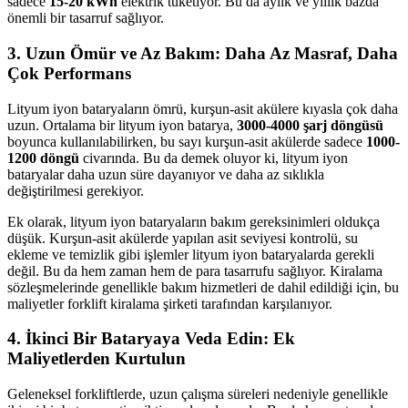
sadece
15-20 kWh
elektrik tüketiyor. Bu da aylık ve yıllık bazda
önemli bir tasarruf sağlıyor.
3. Uzun Ömür ve Az Bakım: Daha Az Masraf, Daha
Çok Performans
Lityum iyon bataryaların ömrü, kurşun-asit akülere kıyasla çok daha
uzun. Ortalama bir lityum iyon batarya,
3000-4000 şarj döngüsü
boyunca kullanılabilirken, bu sayı kurşun-asit akülerde sadece
1000-
1200 döngü
civarında. Bu da demek oluyor ki, lityum iyon
bataryalar daha uzun süre dayanıyor ve daha az sıklıkla
değiştirilmesi gerekiyor.
Ek olarak, lityum iyon bataryaların bakım gereksinimleri oldukça
düşük. Kurşun-asit akülerde yapılan asit seviyesi kontrolü, su
ekleme ve temizlik gibi işlemler lityum iyon bataryalarda gerekli
değil. Bu da hem zaman hem de para tasarrufu sağlıyor. Kiralama
sözleşmelerinde genellikle bakım hizmetleri de dahil edildiği için, bu
maliyetler forklift kiralama şirketi tarafından karşılanıyor.
4. İkinci Bir Bataryaya Veda Edin: Ek
Maliyetlerden Kurtulun
Geleneksel forkliftlerde, uzun çalışma süreleri nedeniyle genellikle