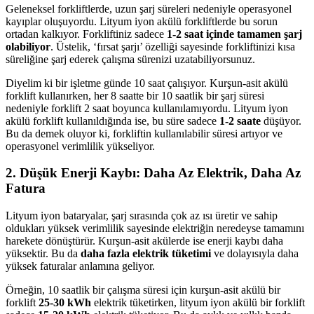
Geleneksel forkliftlerde, uzun şarj süreleri nedeniyle operasyonel
kayıplar oluşuyordu. Lityum iyon akülü forkliftlerde bu sorun
ortadan kalkıyor. Forkliftiniz sadece
1-2 saat içinde tamamen şarj
olabiliyor
. Üstelik, ‘fırsat şarjı’ özelliği sayesinde forkliftinizi kısa
süreliğine şarj ederek çalışma sürenizi uzatabiliyorsunuz.
Diyelim ki bir işletme günde 10 saat çalışıyor. Kurşun-asit akülü
forklift kullanırken, her 8 saatte bir 10 saatlik bir şarj süresi
nedeniyle forklift 2 saat boyunca kullanılamıyordu. Lityum iyon
akülü forklift kullanıldığında ise, bu süre sadece
1-2 saate
düşüyor.
Bu da demek oluyor ki, forkliftin kullanılabilir süresi artıyor ve
operasyonel verimlilik yükseliyor.
2. Düşük Enerji Kaybı: Daha Az Elektrik, Daha Az
Fatura
Lityum iyon bataryalar, şarj sırasında çok az ısı üretir ve sahip
oldukları yüksek verimlilik sayesinde elektriğin neredeyse tamamını
harekete dönüştürür. Kurşun-asit akülerde ise enerji kaybı daha
yüksektir. Bu da
daha fazla elektrik tüketimi
ve dolayısıyla daha
yüksek faturalar anlamına geliyor.
Örneğin, 10 saatlik bir çalışma süresi için kurşun-asit akülü bir
forklift
25-30 kWh
elektrik tüketirken, lityum iyon akülü bir forklift