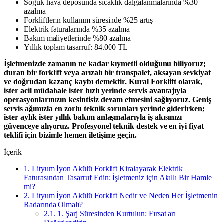
Soğuk hava deposunda sıcaklık dalgalanmalarında %30
azalma
Forkliftlerin kullanım süresinde %25 artış
Elektrik faturalarında %35 azalma
Bakım maliyetlerinde %80 azalma
Yıllık toplam tasarruf: 84.000 TL
İşletmenizde zamanın ne kadar kıymetli olduğunu biliyoruz;
duran bir forklift veya arızalı bir transpalet, aksayan sevkiyat
ve doğrudan kazanç kaybı demektir. Kural Forklift olarak,
ister acil müdahale ister hızlı yerinde servis avantajıyla
operasyonlarınızın kesintisiz devam etmesini sağlıyoruz. Geniş
servis ağımızla en zorlu teknik sorunları yerinde giderirken;
ister aylık ister yıllık bakım anlaşmalarıyla iş akışınızı
güvenceye alıyoruz. Profesyonel teknik destek ve en iyi fiyat
teklifi için bizimle hemen iletişime geçin.
İçerik
1.
Lityum İyon Akülü Forklift Kiralayarak Elektrik
Faturasından Tasarruf Edin: İşletmeniz için Akıllı Bir Hamle
mi?
2.
Lityum İyon Akülü Forklift Nedir ve Neden Her İşletmenin
Radarında Olmalı?
2.1.
1. Şarj Süresinden Kurtulun: Fırsatları