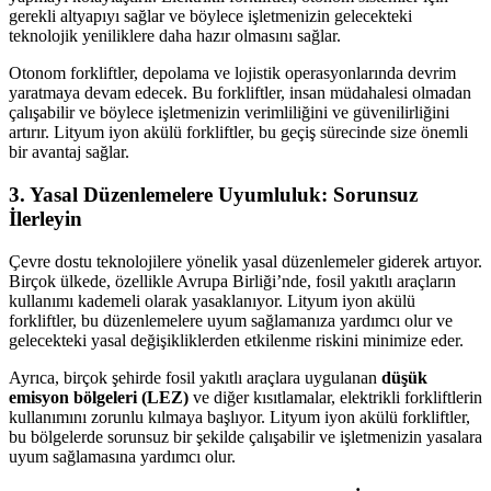
gerekli altyapıyı sağlar ve böylece işletmenizin gelecekteki
teknolojik yeniliklere daha hazır olmasını sağlar.
Otonom forkliftler, depolama ve lojistik operasyonlarında devrim
yaratmaya devam edecek. Bu forkliftler, insan müdahalesi olmadan
çalışabilir ve böylece işletmenizin verimliliğini ve güvenilirliğini
artırır. Lityum iyon akülü forkliftler, bu geçiş sürecinde size önemli
bir avantaj sağlar.
3. Yasal Düzenlemelere Uyumluluk: Sorunsuz
İlerleyin
Çevre dostu teknolojilere yönelik yasal düzenlemeler giderek artıyor.
Birçok ülkede, özellikle Avrupa Birliği’nde, fosil yakıtlı araçların
kullanımı kademeli olarak yasaklanıyor. Lityum iyon akülü
forkliftler, bu düzenlemelere uyum sağlamanıza yardımcı olur ve
gelecekteki yasal değişikliklerden etkilenme riskini minimize eder.
Ayrıca, birçok şehirde fosil yakıtlı araçlara uygulanan
düşük
emisyon bölgeleri (LEZ)
ve diğer kısıtlamalar, elektrikli forkliftlerin
kullanımını zorunlu kılmaya başlıyor. Lityum iyon akülü forkliftler,
bu bölgelerde sorunsuz bir şekilde çalışabilir ve işletmenizin yasalara
uyum sağlamasına yardımcı olur.