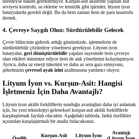
neredeyse bakım gerektirmiyor. Kurşun-asit akülerde yapılan asit
seviyesi kontrolü, su ekleme ve temizlik gibi işlemler, lityum iyon
bataryalarda gerekli değil. Bu da hem zaman hem de para tasarrufu
demek.
4. Çevreye Saygılı Olun: Sürdürülebilir Gelecek
Çevre bilincinin giderek arttığı günümüzde, işletmelerin de
sürdürülebilir çözümlere yönelmesi gerekiyor. Lityum iyon
bataryalar,
geri dönüştürülebilir
yapıları sayesinde hem çevreye
olan etkileri minimize ediyor hem de atık yönetimini kolaylaştırıyor.
Ayrıca, daha az enerji tüketimi ve daha az sera gazı emisyonu,
şirketinizin
çevresel ayak izini
azaltmasına yardımcı oluyor.
Lityum İyon vs. Kurşun-Asit: Hangisi
İşletmeniz İçin Daha Avantajlı?
Lityum iyon akülü forkliftlerin sunduğu avantajları daha iyi anlamak
için, bu yeni teknolojiyi geleneksel kurşun-asit akülü forkliftlerle
karşılaştırmak faydalı olacaktır. Aşağıdaki tabloda, farklı özellikler
açısından karşılaştırmalı bir analiz bulacaksınız.
Avantajı
Kurşun-Asit
Lityum İyon
Özellik
(Lityum İyon