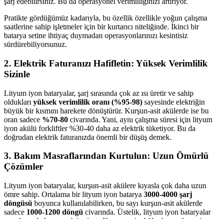
şarj edebilirsiniz. Bu da operasyonel verimliliğinizi artırıyor.
Pratikte gördüğümüz kadarıyla, bu özellik özellikle yoğun çalışma
saatlerine sahip işletmeler için bir kurtarıcı niteliğinde. İkinci bir
batarya setine ihtiyaç duymadan operasyonlarınızı kesintisiz
sürdürebiliyorsunuz.
2. Elektrik Faturanızı Hafifletin: Yüksek Verimlilik
Sizinle
Lityum iyon bataryalar, şarj sırasında çok az ısı üretir ve sahip
oldukları
yüksek verimlilik oranı (%95-98)
sayesinde elektriğin
büyük bir kısmını harekete dönüştürür. Kurşun-asit akülerde ise bu
oran sadece
%70-80
civarında. Yani, aynı çalışma süresi için lityum
iyon akülü forkliftler %30-40 daha az elektrik tüketiyor. Bu da
doğrudan elektrik faturanızda önemli bir düşüş demek.
3. Bakım Masraflarından Kurtulun: Uzun Ömürlü
Çözümler
Lityum iyon bataryalar, kurşun-asit akülere kıyasla çok daha uzun
ömre sahip. Ortalama bir lityum iyon batarya
3000-4000 şarj
döngüsü
boyunca kullanılabilirken, bu sayı kurşun-asit akülerde
sadece
1000-1200 döngü
civarında. Üstelik, lityum iyon bataryalar