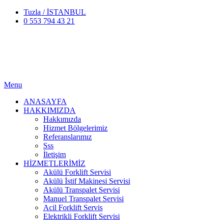
Tuzla / İSTANBUL
0 553 794 43 21
Menu
ANASAYFA
HAKKIMIZDA
Hakkımızda
Hizmet Bölgelerimiz
Referanslarımız
Sss
İletişim
HİZMETLERİMİZ
Akülü Forklift Servisi
Akülü İstif Makinesi Servisi
Akülü Transpalet Servisi
Manuel Transpalet Servisi
Acil Forklift Servis
Elektrikli Forklift Servisi