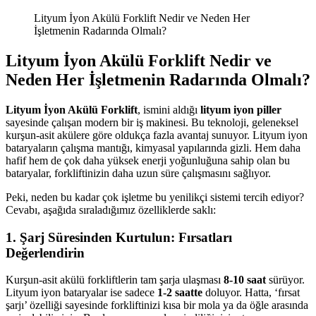
Lityum İyon Akülü Forklift Nedir ve Neden Her
İşletmenin Radarında Olmalı?
Lityum İyon Akülü Forklift Nedir ve
Neden Her İşletmenin Radarında Olmalı?
Lityum İyon Akülü Forklift
, ismini aldığı
lityum iyon piller
sayesinde çalışan modern bir iş makinesi. Bu teknoloji, geleneksel
kurşun-asit akülere göre oldukça fazla avantaj sunuyor. Lityum iyon
bataryaların çalışma mantığı, kimyasal yapılarında gizli. Hem daha
hafif hem de çok daha yüksek enerji yoğunluğuna sahip olan bu
bataryalar, forkliftinizin daha uzun süre çalışmasını sağlıyor.
Peki, neden bu kadar çok işletme bu yenilikçi sistemi tercih ediyor?
Cevabı, aşağıda sıraladığımız özelliklerde saklı:
1. Şarj Süresinden Kurtulun: Fırsatları
Değerlendirin
Kurşun-asit akülü forkliftlerin tam şarja ulaşması
8-10 saat
sürüyor.
Lityum iyon bataryalar ise sadece
1-2 saatte
doluyor. Hatta, ‘fırsat
şarjı’ özelliği sayesinde forkliftinizi kısa bir mola ya da öğle arasında