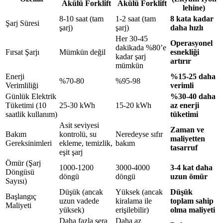
Akülü Forklift
Akülü Forklift
lehine)
8-10 saat (tam
1-2 saat (tam
8 kata kadar
Şarj Süresi
şarj)
şarj)
daha hızlı
Her 30-45
Operasyonel
dakikada %80’e
Fırsat Şarjı
Mümkün değil
esnekliği
kadar şarj
artırır
mümkün
Enerji
%15-25 daha
%70-80
%95-98
Verimliliği
verimli
Günlük Elektrik
%30-40 daha
Tüketimi (10
25-30 kWh
15-20 kWh
az enerji
saatlik kullanım)
tüketimi
Asit seviyesi
Zaman ve
Bakım
kontrolü, su
Neredeyse sıfır
maliyetten
Gereksinimleri
ekleme, temizlik,
bakım
tasarruf
eşit şarj
Ömür (Şarj
1000-1200
3000-4000
3-4 kat daha
Döngüsü
döngü
döngü
uzun ömür
Sayısı)
Düşük (ancak
Yüksek (ancak
Düşük
Başlangıç
uzun vadede
kiralama ile
toplam sahip
Maliyeti
yüksek)
erişilebilir)
olma maliyeti
Daha fazla sera
Daha az