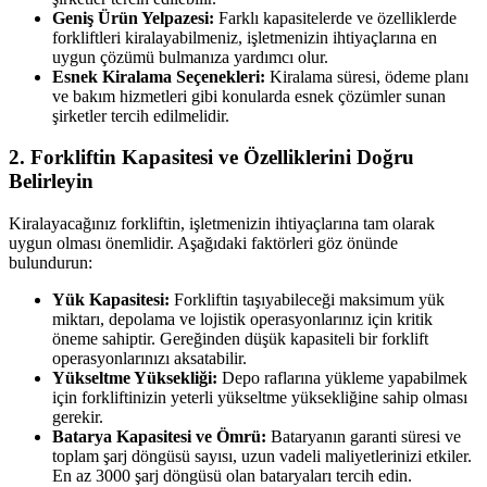
Geniş Ürün Yelpazesi:
Farklı kapasitelerde ve özelliklerde
forkliftleri kiralayabilmeniz, işletmenizin ihtiyaçlarına en
uygun çözümü bulmanıza yardımcı olur.
Esnek Kiralama Seçenekleri:
Kiralama süresi, ödeme planı
ve bakım hizmetleri gibi konularda esnek çözümler sunan
şirketler tercih edilmelidir.
2. Forkliftin Kapasitesi ve Özelliklerini Doğru
Belirleyin
Kiralayacağınız forkliftin, işletmenizin ihtiyaçlarına tam olarak
uygun olması önemlidir. Aşağıdaki faktörleri göz önünde
bulundurun:
Yük Kapasitesi:
Forkliftin taşıyabileceği maksimum yük
miktarı, depolama ve lojistik operasyonlarınız için kritik
öneme sahiptir. Gereğinden düşük kapasiteli bir forklift
operasyonlarınızı aksatabilir.
Yükseltme Yüksekliği:
Depo raflarına yükleme yapabilmek
için forkliftinizin yeterli yükseltme yüksekliğine sahip olması
gerekir.
Batarya Kapasitesi ve Ömrü:
Bataryanın garanti süresi ve
toplam şarj döngüsü sayısı, uzun vadeli maliyetlerinizi etkiler.
En az 3000 şarj döngüsü olan bataryaları tercih edin.