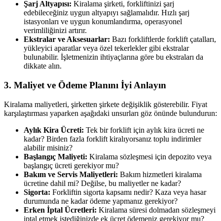
Şarj Altyapısı:
Kiralama şirketi, forkliftinizi şarj
edebileceğiniz uygun altyapıyı sağlamalıdır. Hızlı şarj
istasyonları ve uygun konumlandırma, operasyonel
verimliliğinizi artırır.
Ekstralar ve Aksesuarlar:
Bazı forkliftlerde forklift çatalları,
yükleyici aparatlar veya özel tekerlekler gibi ekstralar
bulunabilir. İşletmenizin ihtiyaçlarına göre bu ekstraları da
dikkate alın.
3. Maliyet ve Ödeme Planını İyi Anlayın
Kiralama maliyetleri, şirketten şirkete değişiklik gösterebilir. Fiyat
karşılaştırması yaparken aşağıdaki unsurları göz önünde bulundurun:
Aylık Kira Ücreti:
Tek bir forklift için aylık kira ücreti ne
kadar? Birden fazla forklift kiralıyorsanız toplu indirimler
alabilir misiniz?
Başlangıç Maliyeti:
Kiralama sözleşmesi için depozito veya
başlangıç ücreti gerekiyor mu?
Bakım ve Servis Maliyetleri:
Bakım hizmetleri kiralama
ücretine dahil mi? Değilse, bu maliyetler ne kadar?
Sigorta:
Forkliftin sigorta kapsamı nedir? Kaza veya hasar
durumunda ne kadar ödeme yapmanız gerekiyor?
Erken İptal Ücretleri:
Kiralama süresi dolmadan sözleşmeyi
iptal etmek istediğinizde ek ücret ödemeniz gerekiyor mu?