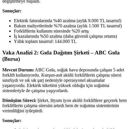
değiştirmeye başladı.
Sonuçlar:
Elektrik faturalarında %40 azalma (aylık 9.000 TL tasarruf)
Bakım maliyetlerinde %70 azalma (aylık 1.500 TL tasarruf)
Forkliftlerin kullanım süresinde %20 artış
İş kazalarında %50 azalma (daha güvenli çalışma ortamı)
Yıllık toplam tasarruf: 144.000 TL
Vaka Analizi 2: Gıda Dağıtım Şirketi – ABC Gıda
(Bursa)
Mevcut Durum:
ABC Gıda, soğuk hava deposunda çalışan 5 adet
forklift kullanıyordu. Kurşun-asit akülü forkliftlerin çalışma süresi
sınırlıydı ve sık sık şarj nedeniyle operasyonel aksamalar
yaşanıyordu. Elektrik tüketimi yüksek olduğu için soğutma
sistemleriyle de çatışma yaşıyorlardı.
Dönüşüm Süreci:
Şirket, lityum iyon akülü forkliftlere geçerek hem
forkliftlerin çalışma süresini artırdı hem de soğutma sistemlerinin
verimliliğini iyileştirdi.
Sonuçlar: