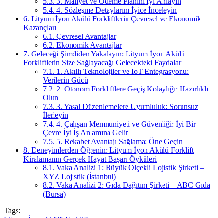
5.3.
3. Maliyet ve Ödeme Planını İyi Anlayın
5.4.
4. Sözleşme Detaylarını İyice İnceleyin
6.
Lityum İyon Akülü Forkliftlerin Çevresel ve Ekonomik
Kazançları
6.1.
Çevresel Avantajlar
6.2.
Ekonomik Avantajlar
7.
Geleceği Şimdiden Yakalayın: Lityum İyon Akülü
Forkliftlerin Size Sağlayacağı Gelecekteki Faydalar
7.1.
1. Akıllı Teknolojiler ve IoT Entegrasyonu:
Verilerin Gücü
7.2.
2. Otonom Forkliftlere Geçiş Kolaylığı: Hazırlıklı
Olun
7.3.
3. Yasal Düzenlemelere Uyumluluk: Sorunsuz
İlerleyin
7.4.
4. Çalışan Memnuniyeti ve Güvenliği: İyi Bir
Çevre İyi İş Anlamına Gelir
7.5.
5. Rekabet Avantajı Sağlama: Öne Geçin
8.
Deneyimlerden Öğrenin: Lityum İyon Akülü Forklift
Kiralamanın Gerçek Hayat Başarı Öyküleri
8.1.
Vaka Analizi 1: Büyük Ölçekli Lojistik Şirketi –
XYZ Lojistik (İstanbul)
8.2.
Vaka Analizi 2: Gıda Dağıtım Şirketi – ABC Gıda
(Bursa)
Tags: