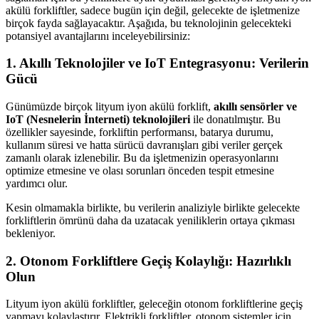
akülü forkliftler, sadece bugün için değil, gelecekte de işletmenize
birçok fayda sağlayacaktır. Aşağıda, bu teknolojinin gelecekteki
potansiyel avantajlarını inceleyebilirsiniz:
1. Akıllı Teknolojiler ve IoT Entegrasyonu: Verilerin
Gücü
Günümüzde birçok lityum iyon akülü forklift,
akıllı sensörler ve
IoT (Nesnelerin İnterneti) teknolojileri
ile donatılmıştır. Bu
özellikler sayesinde, forkliftin performansı, batarya durumu,
kullanım süresi ve hatta sürücü davranışları gibi veriler gerçek
zamanlı olarak izlenebilir. Bu da işletmenizin operasyonlarını
optimize etmesine ve olası sorunları önceden tespit etmesine
yardımcı olur.
Kesin olmamakla birlikte, bu verilerin analiziyle birlikte gelecekte
forkliftlerin ömrünü daha da uzatacak yeniliklerin ortaya çıkması
bekleniyor.
2. Otonom Forkliftlere Geçiş Kolaylığı: Hazırlıklı
Olun
Lityum iyon akülü forkliftler, geleceğin otonom forkliftlerine geçiş
yapmayı kolaylaştırır. Elektrikli forkliftler, otonom sistemler için