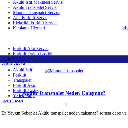
Akülü İstif Makinesi Servisi
Akülü Transpalet Servisi
Manuel Transpalet Servisi
Acil Forklift Servis
Elektrikli Forklift Servisi
SE
Kiralama Hizmeti
Forklift Akü Servisi
Forklift Dolgu Lastiği
Markalar
YEDEK PARÇA
Akülü İstif
Forklift
Transpalet
Forklift Akü
Forklift Lastik
Akülü Transpalet Neden Çalışmaz?
Yedek Parça
BİZE ULAŞIN
n Yaygın Sebepler Akülü transpalet neden çalışmaz? sorusu depo ve loj