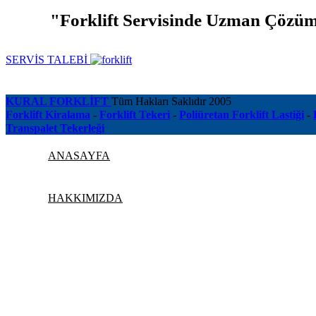
"Forklift Servisinde Uzman Çözüml
SERVİS TALEBİ
KURAL FORKLİFT
Tüm Hakları Saklıdır
2005
Forklift Kiralama
-
Forklift Tekeri
-
Poliüretan Forklift Lastiği
-
Transpalet Tekerleği
ANASAYFA
HAKKIMIZDA