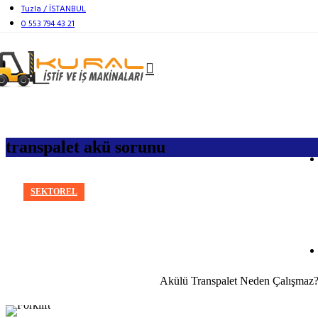
Tuzla / İSTANBUL
0 553 794 43 21
transpalet akü sorunu
SEKTOREL
Akülü Transpalet Neden Çalışmaz? E