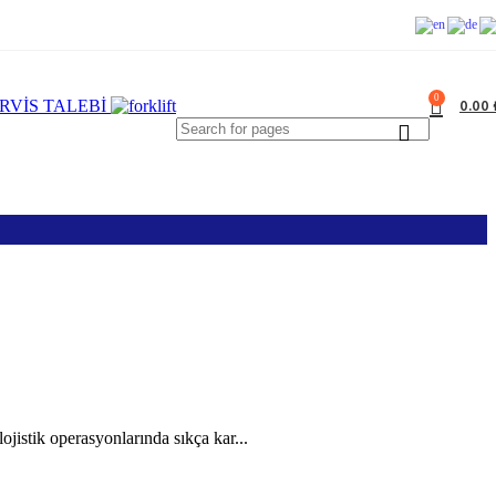
0
0.00
RVİS TALEBİ
istik operasyonlarında sıkça kar...