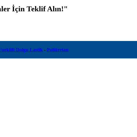
er İçin Teklif Alın!"
Forklift Dolgu Lastik
-
Poliüretan