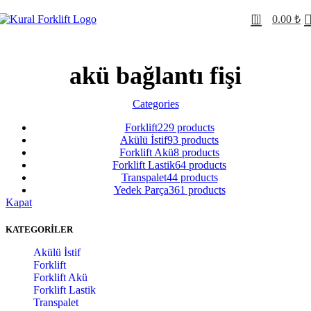
0
0.00
₺
akü bağlantı fişi
Categories
Forklift
229 products
Akülü İstif
93 products
Forklift Akü
8 products
Forklift Lastik
64 products
Transpalet
44 products
Yedek Parça
361 products
Kapat
KATEGORİLER
Akülü İstif
Forklift
Forklift Akü
Forklift Lastik
Transpalet