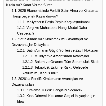
Kirala mı? Karar Verme Süreci
1.1.
2026 Ekonomisinde Forklift Satın Alma ve Kiralama:
Hangi Seçenek Kazandırıyor?
1.1.1.
Maliyetlerin Peşin Peşin Karşılaştırılması
1.1.2.
Vergi ve Muhasebe: Hangi Model Daha
Cezbedici?
1.2.
Satın Almak mı? Kiralamak mı? Avantajlar ve
Dezavantajlar Detaylıca
1.2.1.
Satın Almanın Güçlü Yönleri ve Zayıf Noktaları
1.2.1.1.
Mülkiyet ve Amortisman Avantajları
1.2.1.2.
Bakım ve Onarım: Tüm Sorumluluk Sizde
1.2.1.3.
Teknolojik Eskime Riski: Geleceğe
Yatırım mı, Kâbus mu?
1.3.
2026’da Forklift Kiralamanın Avantajları ve
Dezavantajları
1.3.1.
Kiralama Türleri: Hangisini Seçmeli?
1.3.2.
Kısa Dönemli Kiralama: Geçici İhtiyaçlar İçin
Ideal