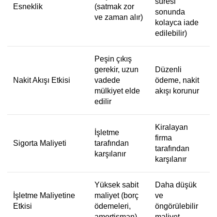
süresi
Esneklik
(satmak zor
sonunda
ve zaman alır)
kolayca iade
edilebilir)
Peşin çıkış
gerekir, uzun
Düzenli
Nakit Akışı Etkisi
vadede
ödeme, nakit
mülkiyet elde
akışı korunur
edilir
Kiralayan
İşletme
firma
Sigorta Maliyeti
tarafından
tarafından
karşılanır
karşılanır
Yüksek sabit
Daha düşük
İşletme Maliyetine
maliyet (borç
ve
Etkisi
ödemeleri,
öngörülebilir
amortisman)
maliyet