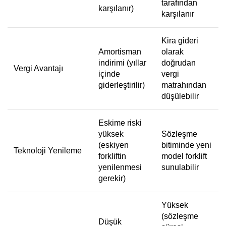
tarafından
karşılanır)
karşılanır
Kira gideri
Amortisman
olarak
indirimi (yıllar
doğrudan
Vergi Avantajı
içinde
vergi
giderleştirilir)
matrahından
düşülebilir
Eskime riski
yüksek
Sözleşme
(eskiyen
bitiminde yeni
Teknoloji Yenileme
forkliftin
model forklift
yenilenmesi
sunulabilir
gerekir)
Yüksek
(sözleşme
Düşük