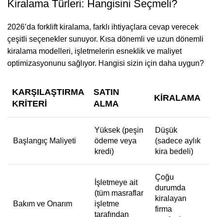
Kiralama Türleri: Hangisini Seçmeli?
2026’da forklift kiralama, farklı ihtiyaçlara cevap verecek
çeşitli seçenekler sunuyor. Kısa dönemli ve uzun dönemli
kiralama modelleri, işletmelerin esneklik ve maliyet
optimizasyonunu sağlıyor. Hangisi sizin için daha uygun?
KARŞILAŞTIRMA
SATIN
KIRALAMA
KRITERI
ALMA
Yüksek (peşin
Düşük
Başlangıç Maliyeti
ödeme veya
(sadece aylık
kredi)
kira bedeli)
Çoğu
İşletmeye ait
durumda
(tüm masraflar
kiralayan
Bakım ve Onarım
işletme
firma
tarafından