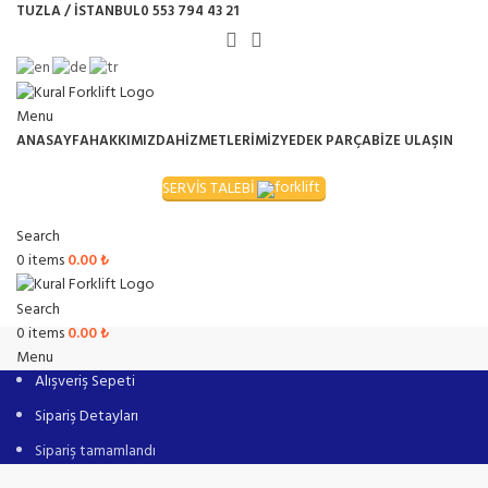
TUZLA / İSTANBUL
0 553 794 43 21
Menu
ANASAYFA
HAKKIMIZDA
HİZMETLERİMİZ
YEDEK PARÇA
BİZE ULAŞIN
SERVİS TALEBİ
Search
0
items
0.00
₺
Search
0
items
0.00
₺
Menu
Alışveriş Sepeti
Sipariş Detayları
Sipariş tamamlandı