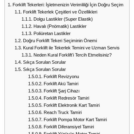
1.
Forklift Tekerleri: İşletmenizin Verimliliği İçin Doğru Seçim
1.1.
Forklift Tekerlek Çeşitleri ve Özellikleri
1.1.1.
Dolgu Lastikler (Super Elastik)
1.1.2.
Havalı (Pnömatik) Lastikler
1.1.3.
Poliüretan Lastikler
1.2.
Doğru Forklift Tekeri Seçiminin Önemi
1.3.
Kural Forklift ile Tekerlek Temini ve Uzman Servis
1.3.1.
Neden Kural Forklift'i Tercih Etmelisiniz?
1.4.
Sıkça Sorulan Sorular
1.5.
Sıkça Sorulan Sorular
1.5.0.1.
Forklift Revizyonu
1.5.0.2.
Forklift Akü Tamiri
1.5.0.3.
Forklift Şarj Cihazı
1.5.0.4.
Forklift Redresör Tamiri
1.5.0.5.
Forklift Elektronik Kart Tamiri
1.5.0.6.
Reach Truck Tamiri
1.5.0.7.
Forklift Pompa Motor Kart Tamiri
1.5.0.8.
Forklift Diferansiyel Tamiri
1.5.0.9.
Forklift Yürüyüş Motor Tamiri