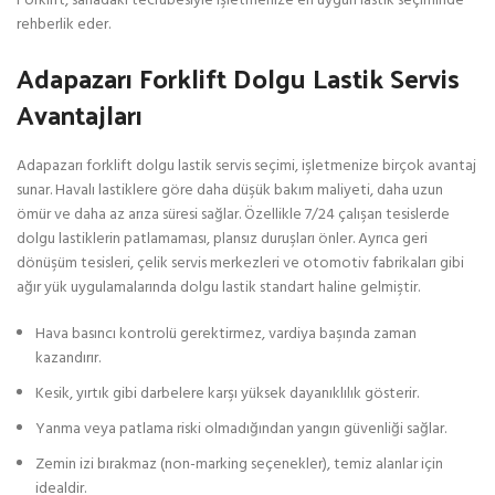
Forklift, sahadaki tecrübesiyle işletmenize en uygun lastik seçiminde
rehberlik eder.
Adapazarı Forklift Dolgu Lastik Servis
Avantajları
Adapazarı forklift dolgu lastik servis seçimi, işletmenize birçok avantaj
sunar. Havalı lastiklere göre daha düşük bakım maliyeti, daha uzun
ömür ve daha az arıza süresi sağlar. Özellikle 7/24 çalışan tesislerde
dolgu lastiklerin patlamaması, plansız duruşları önler. Ayrıca geri
dönüşüm tesisleri, çelik servis merkezleri ve otomotiv fabrikaları gibi
ağır yük uygulamalarında dolgu lastik standart haline gelmiştir.
Hava basıncı kontrolü gerektirmez, vardiya başında zaman
kazandırır.
Kesik, yırtık gibi darbelere karşı yüksek dayanıklılık gösterir.
Yanma veya patlama riski olmadığından yangın güvenliği sağlar.
Zemin izi bırakmaz (non-marking seçenekler), temiz alanlar için
idealdir.