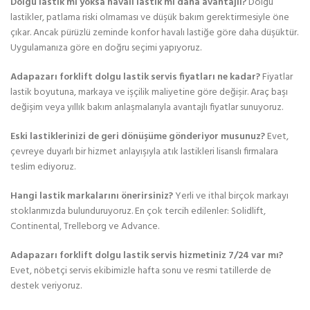
Dolgu lastik mi yoksa havalı lastik mi daha avantajlı?
Dolgu
lastikler, patlama riski olmaması ve düşük bakım gerektirmesiyle öne
çıkar. Ancak pürüzlü zeminde konfor havalı lastiğe göre daha düşüktür.
Uygulamanıza göre en doğru seçimi yapıyoruz.
Adapazarı forklift dolgu lastik servis fiyatları ne kadar?
Fiyatlar
lastik boyutuna, markaya ve işçilik maliyetine göre değişir. Araç başı
değişim veya yıllık bakım anlaşmalarıyla avantajlı fiyatlar sunuyoruz.
Eski lastiklerinizi de geri dönüşüme gönderiyor musunuz?
Evet,
çevreye duyarlı bir hizmet anlayışıyla atık lastikleri lisanslı firmalara
teslim ediyoruz.
Hangi lastik markalarını önerirsiniz?
Yerli ve ithal birçok markayı
stoklarımızda bulunduruyoruz. En çok tercih edilenler: Solidlift,
Continental, Trelleborg ve Advance.
Adapazarı forklift dolgu lastik servis hizmetiniz 7/24 var mı?
Evet, nöbetçi servis ekibimizle hafta sonu ve resmi tatillerde de
destek veriyoruz.