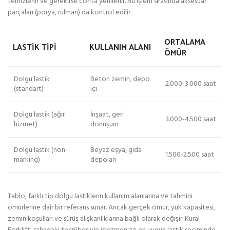
temizlenir ve gerekirse conta yenilenir. Bu işlem sırasında aksesuar
parçaları (porya, rulman) da kontrol edilir.
ORTALAMA
LASTIK TIPI
KULLANIM ALANI
ÖMÜR
Dolgu lastik
Beton zemin, depo
2.000-3.000 saat
(standart)
içi
Dolgu lastik (ağır
İnşaat, geri
3.000-4.500 saat
hizmet)
dönüşüm
Dolgu lastik (non-
Beyaz eşya, gıda
1.500-2.500 saat
marking)
depoları
Tablo, farklı tip dolgu lastiklerin kullanım alanlarına ve tahmini
ömürlerine dair bir referans sunar. Ancak gerçek ömür, yük kapasitesi,
zemin koşulları ve sürüş alışkanlıklarına bağlı olarak değişir. Kural