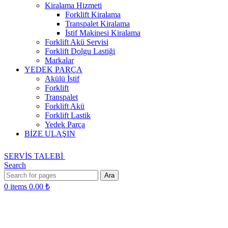
Kiralama Hizmeti
Forklift Kiralama
Transpalet Kiralama
İstif Makinesi Kiralama
Forklift Akü Servisi
Forklift Dolgu Lastiği
Markalar
YEDEK PARÇA
Akülü İstif
Forklift
Transpalet
Forklift Akü
Forklift Lastik
Yedek Parça
BİZE ULAŞIN
SERVİS TALEBİ
Search
Ara
0
items
0.00
₺