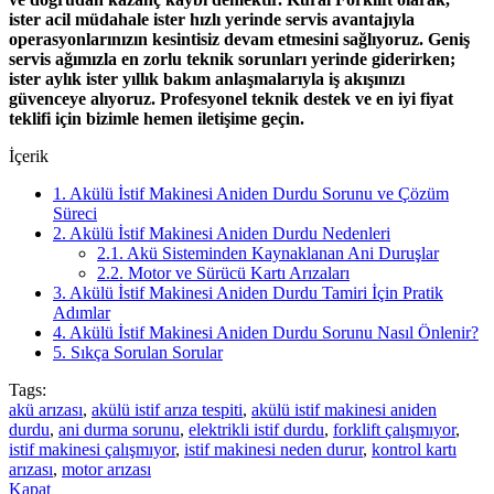
ister acil müdahale ister hızlı yerinde servis avantajıyla
operasyonlarınızın kesintisiz devam etmesini sağlıyoruz. Geniş
servis ağımızla en zorlu teknik sorunları yerinde giderirken;
ister aylık ister yıllık bakım anlaşmalarıyla iş akışınızı
güvenceye alıyoruz. Profesyonel teknik destek ve en iyi fiyat
teklifi için bizimle hemen iletişime geçin.
İçerik
1.
Akülü İstif Makinesi Aniden Durdu Sorunu ve Çözüm
Süreci
2.
Akülü İstif Makinesi Aniden Durdu Nedenleri
2.1.
Akü Sisteminden Kaynaklanan Ani Duruşlar
2.2.
Motor ve Sürücü Kartı Arızaları
3.
Akülü İstif Makinesi Aniden Durdu Tamiri İçin Pratik
Adımlar
4.
Akülü İstif Makinesi Aniden Durdu Sorunu Nasıl Önlenir?
5.
Sıkça Sorulan Sorular
Tags:
akü arızası
,
akülü istif arıza tespiti
,
akülü istif makinesi aniden
durdu
,
ani durma sorunu
,
elektrikli istif durdu
,
forklift çalışmıyor
,
istif makinesi çalışmıyor
,
istif makinesi neden durur
,
kontrol kartı
arızası
,
motor arızası
Kapat