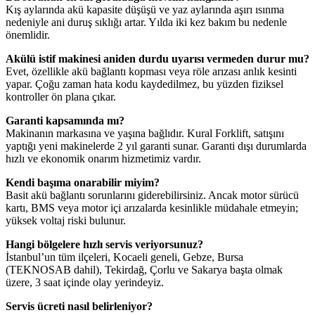
Kış aylarında akü kapasite düşüşü ve yaz aylarında aşırı ısınma
nedeniyle ani duruş sıklığı artar. Yılda iki kez bakım bu nedenle
önemlidir.
Akülü istif makinesi aniden durdu uyarısı vermeden durur mu?
Evet, özellikle akü bağlantı kopması veya röle arızası anlık kesinti
yapar. Çoğu zaman hata kodu kaydedilmez, bu yüzden fiziksel
kontroller ön plana çıkar.
Garanti kapsamında mı?
Makinanın markasına ve yaşına bağlıdır. Kural Forklift, satışını
yaptığı yeni makinelerde 2 yıl garanti sunar. Garanti dışı durumlarda
hızlı ve ekonomik onarım hizmetimiz vardır.
Kendi başıma onarabilir miyim?
Basit akü bağlantı sorunlarını giderebilirsiniz. Ancak motor sürücü
kartı, BMS veya motor içi arızalarda kesinlikle müdahale etmeyin;
yüksek voltaj riski bulunur.
Hangi bölgelere hızlı servis veriyorsunuz?
İstanbul’un tüm ilçeleri, Kocaeli geneli, Gebze, Bursa
(TEKNOSAB dahil), Tekirdağ, Çorlu ve Sakarya başta olmak
üzere, 3 saat içinde olay yerindeyiz.
Servis ücreti nasıl belirleniyor?