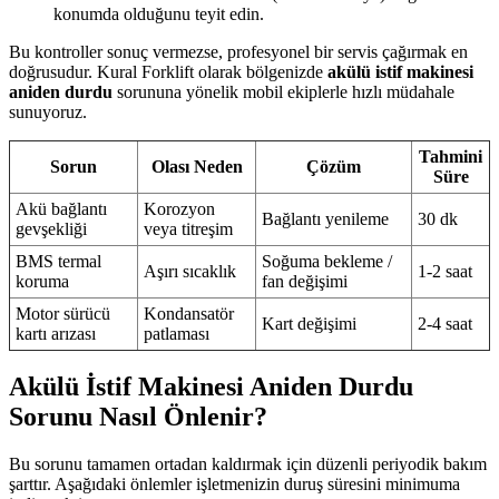
konumda olduğunu teyit edin.
Bu kontroller sonuç vermezse, profesyonel bir servis çağırmak en
doğrusudur. Kural Forklift olarak bölgenizde
akülü istif makinesi
aniden durdu
sorununa yönelik mobil ekiplerle hızlı müdahale
sunuyoruz.
Tahmini
Sorun
Olası Neden
Çözüm
Süre
Akü bağlantı
Korozyon
Bağlantı yenileme
30 dk
gevşekliği
veya titreşim
BMS termal
Soğuma bekleme /
Aşırı sıcaklık
1-2 saat
koruma
fan değişimi
Motor sürücü
Kondansatör
Kart değişimi
2-4 saat
kartı arızası
patlaması
Akülü İstif Makinesi Aniden Durdu
Sorunu Nasıl Önlenir?
Bu sorunu tamamen ortadan kaldırmak için düzenli periyodik bakım
şarttır. Aşağıdaki önlemler işletmenizin duruş süresini minimuma