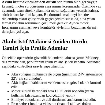
Akülü istif makinesi aniden durdu
sorununun bir diğer yaygın
kaynağı, motor sürücüsünün aşırı ısınma korumasıdır. Özellikle yaz
aylarında uzun süreli kullanımda motor soğutması yetersiz kalırsa,
sürücü kartı kendini kapatır. Bu durumda makineyi bir süre
dinlendirip tekrar çalıştırmak geçici çözüm sunsa da, altta yatan
termal yönetim sorununun çözülmesi gerekir. Ayrıca motor
fırçalarının aşınması veya komütatör yivlerinin bozulması da ani
duruşlara yol açar.
Akülü İstif Makinesi Aniden Durdu
Tamiri İçin Pratik Adımlar
Öncelikle operatörün güvenlik önlemlerini alması şarttır. Makineyi
düz zemine alın, park frenini çekin ve ana şalteri kapatın. Ardından
aşağıdaki kontrolleri sırayla yapabilirsiniz:
Akü voltajını multimetre ile ölçün (minimum 24V sistemlerde
22V altı sorunludur).
Akü bağlantı kablolarını ve klemensleri görsel olarak kontrol
edin.
Motor sürücü kartındaki hata LED’lerini not edin (varsa
kullanım kılavuzundan kod çözümü yapın).
Emniyet butonlarını ve acil durdurma anahtarını test edin.
Fren serbest bırakma vidasının (manuel tahliye) doğru