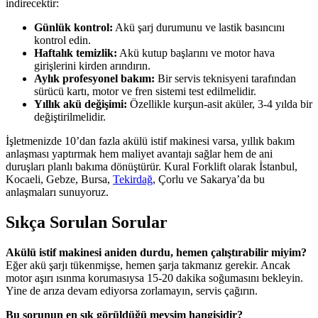
indirecektir:
Günlük kontrol:
Akü şarj durumunu ve lastik basıncını
kontrol edin.
Haftalık temizlik:
Akü kutup başlarını ve motor hava
girişlerini kirden arındırın.
Aylık profesyonel bakım:
Bir servis teknisyeni tarafından
sürücü kartı, motor ve fren sistemi test edilmelidir.
Yıllık akü değişimi:
Özellikle kurşun-asit aküler, 3-4 yılda bir
değiştirilmelidir.
İşletmenizde 10’dan fazla akülü istif makinesi varsa, yıllık bakım
anlaşması yaptırmak hem maliyet avantajı sağlar hem de ani
duruşları planlı bakıma dönüştürür. Kural Forklift olarak İstanbul,
Kocaeli, Gebze, Bursa,
Tekirdağ
, Çorlu ve Sakarya’da bu
anlaşmaları sunuyoruz.
Sıkça Sorulan Sorular
Akülü istif makinesi aniden durdu, hemen çalıştırabilir miyim?
Eğer akü şarjı tükenmişse, hemen şarja takmanız gerekir. Ancak
motor aşırı ısınma korumasıysa 15-20 dakika soğumasını bekleyin.
Yine de arıza devam ediyorsa zorlamayın, servis çağırın.
Bu sorunun en sık görüldüğü mevsim hangisidir?