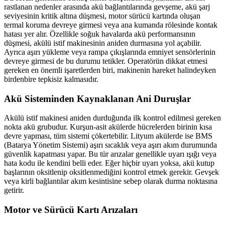
rastlanan nedenler arasında akü bağlantılarında gevşeme, akü şarj
seviyesinin kritik altına düşmesi, motor sürücü kartında oluşan
termal koruma devreye girmesi veya ana kumanda rölesinde kontak
hatası yer alır. Özellikle soğuk havalarda akü performansının
düşmesi, akülü istif makinesinin aniden durmasına yol açabilir.
Ayrıca aşırı yükleme veya rampa çıkışlarında emniyet sensörlerinin
devreye girmesi de bu durumu tetikler. Operatörün dikkat etmesi
gereken en önemli işaretlerden biri, makinenin hareket halindeyken
birdenbire tepkisiz kalmasıdır.
Akü Sisteminden Kaynaklanan Ani Duruşlar
Akülü istif makinesi aniden durduğunda ilk kontrol edilmesi gereken
nokta akü grubudur. Kurşun-asit akülerde hücrelerden birinin kısa
devre yapması, tüm sistemi çökertebilir. Lityum akülerde ise BMS
(Batarya Yönetim Sistemi) aşırı sıcaklık veya aşırı akım durumunda
güvenlik kapatması yapar. Bu tür arızalar genellikle uyarı ışığı veya
hata kodu ile kendini belli eder. Eğer hiçbir uyarı yoksa, akü kutup
başlarının oksitlenip oksitlenmediğini kontrol etmek gerekir. Gevşek
veya kirli bağlantılar akım kesintisine sebep olarak durma noktasına
getirir.
Motor ve Sürücü Kartı Arızaları