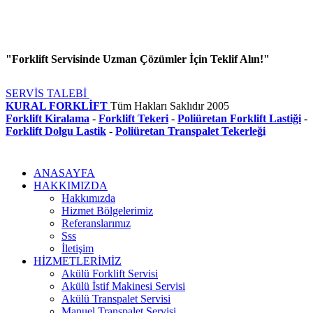
"Forklift Servisinde Uzman Çözümler İçin Teklif Alın!"
SERVİS TALEBİ
KURAL FORKLİFT
Tüm Hakları Saklıdır
2005
Forklift Kiralama
-
Forklift Tekeri
-
Poliüretan Forklift Lastiği
-
Forklift Dolgu Lastik
-
Poliüretan Transpalet Tekerleği
ANASAYFA
HAKKIMIZDA
Hakkımızda
Hizmet Bölgelerimiz
Referanslarımız
Sss
İletişim
HİZMETLERİMİZ
Akülü Forklift Servisi
Akülü İstif Makinesi Servisi
Akülü Transpalet Servisi
Manuel Transpalet Servisi