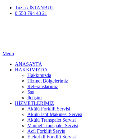
Tuzla / İSTANBUL
0 553 794 43 21
Menu
ANASAYFA
HAKKIMIZDA
Hakkımızda
Hizmet Bölgelerimiz
Referanslarımız
Sss
İletişim
HİZMETLERİMİZ
Akülü Forklift Servisi
Akülü İstif Makinesi Servisi
Akülü Transpalet Servisi
Manuel Transpalet Servisi
Acil Forklift Servis
Elektrikli Forklift Servisi