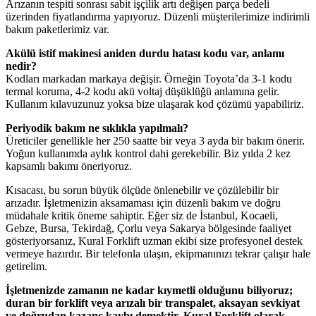
Arızanın tespiti sonrası sabit işçilik artı değişen parça bedeli
üzerinden fiyatlandırma yapıyoruz. Düzenli müşterilerimize indirimli
bakım paketlerimiz var.
Akülü istif makinesi aniden durdu hatası kodu var, anlamı
nedir?
Kodları markadan markaya değişir. Örneğin Toyota’da 3-1 kodu
termal koruma, 4-2 kodu akü voltaj düşüklüğü anlamına gelir.
Kullanım kılavuzunuz yoksa bize ulaşarak kod çözümü yapabiliriz.
Periyodik bakım ne sıklıkla yapılmalı?
Üreticiler genellikle her 250 saatte bir veya 3 ayda bir bakım önerir.
Yoğun kullanımda aylık kontrol dahi gerekebilir. Biz yılda 2 kez
kapsamlı bakımı öneriyoruz.
Kısacası, bu sorun büyük ölçüde önlenebilir ve çözülebilir bir
arızadır. İşletmenizin aksamaması için düzenli bakım ve doğru
müdahale kritik öneme sahiptir. Eğer siz de İstanbul, Kocaeli,
Gebze, Bursa, Tekirdağ, Çorlu veya Sakarya bölgesinde faaliyet
gösteriyorsanız, Kural Forklift uzman ekibi size profesyonel destek
vermeye hazırdır. Bir telefonla ulaşın, ekipmanınızı tekrar çalışır hale
getirelim.
İşletmenizde zamanın ne kadar kıymetli olduğunu biliyoruz;
duran bir forklift veya arızalı bir transpalet, aksayan sevkiyat
ve doğrudan kazanç kaybı demektir. Kural Forklift olarak,