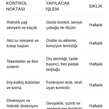
KONTROL
YAPILACAK
SIKLIK
NOKTASI
İŞLEM
Hidrolik yağ
Gözle kontrol, seviye
Haftalık
seviyesi ve kaçak
çubuğu ile ölçüm
Akü su seviyesi ve
Distile su ekleme,
Haftalık
kutup başları
korozyon temizliği
Diş derinliği, lastik
Tekerlekler ve fren
basıncı, fren pedalı
Haftalık
sistemi
boşluğu
İniş-kalkış butonları
Fonksiyon testi, sesli
Haftalık
ve korna
uyarı kontrolü
Direksiyon ve
Gevşeklik, sızıntı ve
hidrolik direksiyon
Haftalık
anormal ses kontrolü