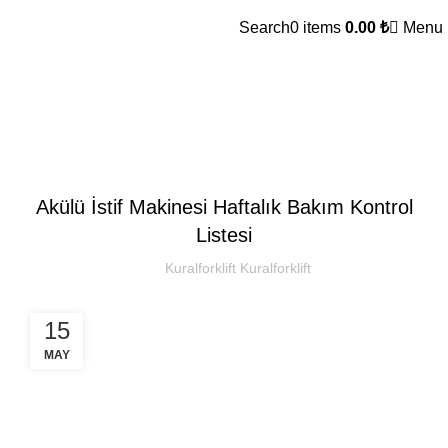
Search
0
items
0.00
₺
Menu
Kural Forklift
SEKTOREL
Akülü İstif Makinesi Haftalık Bakım Kontrol
Listesi
Kuralforklift Kuralforklift
15
MAY