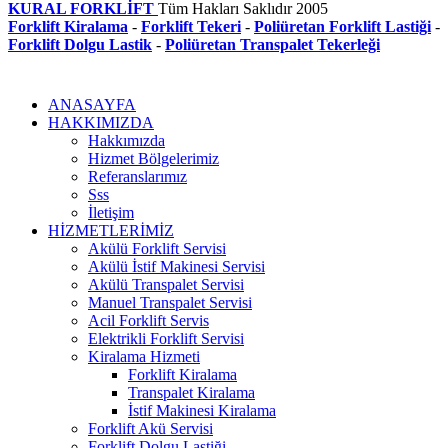
KURAL FORKLİFT
Tüm Hakları Saklıdır
2005
Forklift Kiralama
-
Forklift Tekeri
-
Poliüretan Forklift Lastiği
-
Forklift Dolgu Lastik
-
Poliüretan Transpalet Tekerleği
ANASAYFA
HAKKIMIZDA
Hakkımızda
Hizmet Bölgelerimiz
Referanslarımız
Sss
İletişim
HİZMETLERİMİZ
Akülü Forklift Servisi
Akülü İstif Makinesi Servisi
Akülü Transpalet Servisi
Manuel Transpalet Servisi
Acil Forklift Servis
Elektrikli Forklift Servisi
Kiralama Hizmeti
Forklift Kiralama
Transpalet Kiralama
İstif Makinesi Kiralama
Forklift Akü Servisi
Forklift Dolgu Lastiği