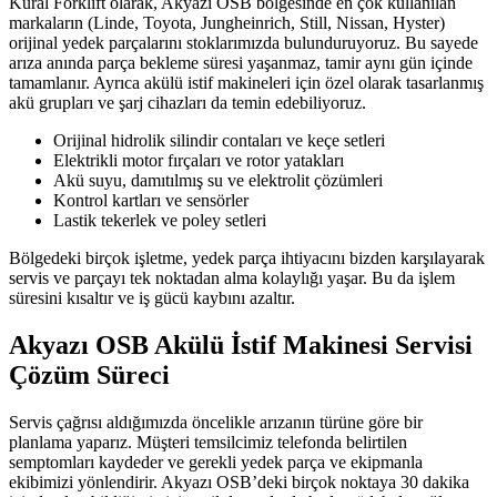
Kural Forklift olarak, Akyazı OSB bölgesinde en çok kullanılan
markaların (Linde, Toyota, Jungheinrich, Still, Nissan, Hyster)
orijinal yedek parçalarını stoklarımızda bulunduruyoruz. Bu sayede
arıza anında parça bekleme süresi yaşanmaz, tamir aynı gün içinde
tamamlanır. Ayrıca akülü istif makineleri için özel olarak tasarlanmış
akü grupları ve şarj cihazları da temin edebiliyoruz.
Orijinal hidrolik silindir contaları ve keçe setleri
Elektrikli motor fırçaları ve rotor yatakları
Akü suyu, damıtılmış su ve elektrolit çözümleri
Kontrol kartları ve sensörler
Lastik tekerlek ve poley setleri
Bölgedeki birçok işletme, yedek parça ihtiyacını bizden karşılayarak
servis ve parçayı tek noktadan alma kolaylığı yaşar. Bu da işlem
süresini kısaltır ve iş gücü kaybını azaltır.
Akyazı OSB Akülü İstif Makinesi Servisi
Çözüm Süreci
Servis çağrısı aldığımızda öncelikle arızanın türüne göre bir
planlama yaparız. Müşteri temsilcimiz telefonda belirtilen
semptomları kaydeder ve gerekli yedek parça ve ekipmanla
ekibimizi yönlendirir. Akyazı OSB’deki birçok noktaya 30 dakika