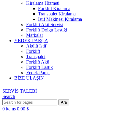
Kiralama Hizmeti
Forklift Kiralama
Transpalet Kiralama
İstif Makinesi Kiralama
Forklift Akü Servisi
Forklift Dolgu Lastiği
Markalar
YEDEK PARÇA
Akülü İstif
Forklift
Transpalet
Forklift Akü
Forklift Lastik
Yedek Parça
BİZE ULAŞIN
SERVİS TALEBİ
Search
Ara
0
items
0.00
₺