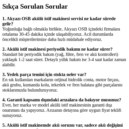
Sıkça Sorulan Sorular
1. Akyazı OSB akülü istif makinesi servisi ne kadar sürede
gelir?
Yoğunluğa bağlı olmakla birlikte, Akyazı OSB içindeki firmalara
ortalama 30-45 dakika içinde ulaşabiliyoruz. Acil durumlarda
öncelikli müşterilerimize daha hızlı müdahale ediyoruz.
2. Akülü istif makinesi periyodik bakımı ne kadar sürer?
Standart bir periyodik bakım (yağ, filtre, fren ve akü kontrolleri)
yaklaşık 1-2 saat sürer. Detaylı yıllık bakım ise 3-4 saat kadar zaman
alabilir.
3. Yedek parça temini için stokta neler var?
En sık kullanılan markaların orijinal hidrolik conta, motor fırçası,
akü grubu, kumanda kolu, tekerlek ve fren balatası gibi parçalarını
stoklarımızda bulunduruyoruz.
4. Garanti kapsamı dışındaki arızalara da bakıyor musunuz?
Evet, her marka ve model akülü istif makinesinin garanti dışı
onarımını da yapıyoruz. Arızanın detayına göre uygun fiyat teklifi
sunuyoruz.
5. Akülü istif makinemde akü sorunu var, sadece akü değişimi