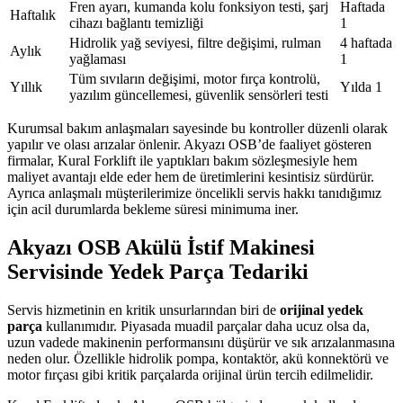
Fren ayarı, kumanda kolu fonksiyon testi, şarj
Haftada
Haftalık
cihazı bağlantı temizliği
1
Hidrolik yağ seviyesi, filtre değişimi, rulman
4 haftada
Aylık
yağlaması
1
Tüm sıvıların değişimi, motor fırça kontrolü,
Yıllık
Yılda 1
yazılım güncellemesi, güvenlik sensörleri testi
Kurumsal bakım anlaşmaları sayesinde bu kontroller düzenli olarak
yapılır ve olası arızalar önlenir. Akyazı OSB’de faaliyet gösteren
firmalar, Kural Forklift ile yaptıkları bakım sözleşmesiyle hem
maliyet avantajı elde eder hem de üretimlerini kesintisiz sürdürür.
Ayrıca anlaşmalı müşterilerimize öncelikli servis hakkı tanıdığımız
için acil durumlarda bekleme süresi minimuma iner.
Akyazı OSB Akülü İstif Makinesi
Servisinde Yedek Parça Tedariki
Servis hizmetinin en kritik unsurlarından biri de
orijinal yedek
parça
kullanımıdır. Piyasada muadil parçalar daha ucuz olsa da,
uzun vadede makinenin performansını düşürür ve sık arızalanmasına
neden olur. Özellikle hidrolik pompa, kontaktör, akü konnektörü ve
motor fırçası gibi kritik parçalarda orijinal ürün tercih edilmelidir.