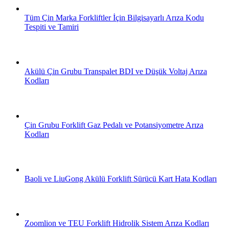
Tüm Çin Marka Forkliftler İçin Bilgisayarlı Arıza Kodu
Tespiti ve Tamiri
Akülü Çin Grubu Transpalet BDI ve Düşük Voltaj Arıza
Kodları
Çin Grubu Forklift Gaz Pedalı ve Potansiyometre Arıza
Kodları
Baoli ve LiuGong Akülü Forklift Sürücü Kart Hata Kodları
Zoomlion ve TEU Forklift Hidrolik Sistem Arıza Kodları