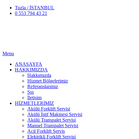
Tuzla / İSTANBUL
0 553 794 43 21
Menu
ANASAYFA
HAKKIMIZDA
Hakkımızda
Hizmet Bölgelerimiz
Referanslarımız
Sss
İletişim
HİZMETLERİMİZ
Akülü Forklift Servisi
Akülü İstif Makinesi Servisi
Akülü Transpalet Servisi
Manuel Transpalet Servisi
Acil Forklift Servis
Elektrikli Forklift Servisi