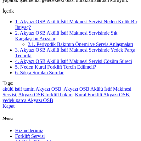
yaparak işletmenizi gelecekteki olası duraklamalardan koruyun.
İçerik
1.
Akyazı OSB Akülü İstif Makinesi Servisi Neden Kritik Bir
İhtiyaç?
2.
Akyazı OSB Akülü İstif Makinesi Servisinde Sık
Karşılaşılan Arızalar
2.1.
Periyodik Bakımın Önemi ve Servis Anlaşmaları
3.
Akyazı OSB Akülü İstif Makinesi Servisinde Yedek Parça
Tedariki
4.
Akyazı OSB Akülü İstif Makinesi Servisi Çözüm Süreci
5.
Neden Kural Forklift Tercih Edilmeli?
6.
Sıkça Sorulan Sorular
Tags:
akülü istif tamiri Akyazı OSB
,
Akyazı OSB Akülü İstif Makinesi
Servisi
,
Akyazı OSB forklift bakım
,
Kural Forklift Akyazı OSB
,
yedek parça Akyazı OSB
Kapat
Menu
Hizmetlerimiz
Forklift Servisi