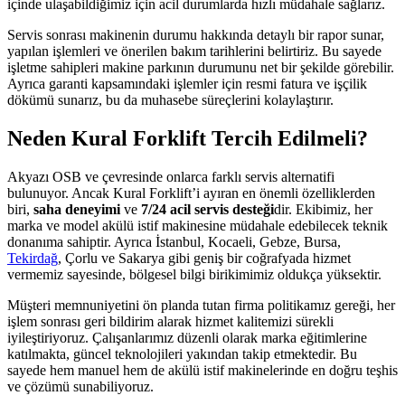
içinde ulaşabildiğimiz için acil durumlarda hızlı müdahale sağlarız.
Servis sonrası makinenin durumu hakkında detaylı bir rapor sunar,
yapılan işlemleri ve önerilen bakım tarihlerini belirtiriz. Bu sayede
işletme sahipleri makine parkının durumunu net bir şekilde görebilir.
Ayrıca garanti kapsamındaki işlemler için resmi fatura ve işçilik
dökümü sunarız, bu da muhasebe süreçlerini kolaylaştırır.
Neden Kural Forklift Tercih Edilmeli?
Akyazı OSB ve çevresinde onlarca farklı servis alternatifi
bulunuyor. Ancak Kural Forklift’i ayıran en önemli özelliklerden
biri,
saha deneyimi
ve
7/24 acil servis desteği
dir. Ekibimiz, her
marka ve model akülü istif makinesine müdahale edebilecek teknik
donanıma sahiptir. Ayrıca İstanbul, Kocaeli, Gebze, Bursa,
Tekirdağ
, Çorlu ve Sakarya gibi geniş bir coğrafyada hizmet
vermemiz sayesinde, bölgesel bilgi birikimimiz oldukça yüksektir.
Müşteri memnuniyetini ön planda tutan firma politikamız gereği, her
işlem sonrası geri bildirim alarak hizmet kalitemizi sürekli
iyileştiriyoruz. Çalışanlarımız düzenli olarak marka eğitimlerine
katılmakta, güncel teknolojileri yakından takip etmektedir. Bu
sayede hem manuel hem de akülü istif makinelerinde en doğru teşhis
ve çözümü sunabiliyoruz.