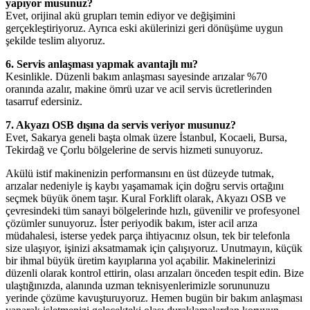
yapıyor musunuz?
Evet, orijinal akü grupları temin ediyor ve değişimini
gerçekleştiriyoruz. Ayrıca eski akülerinizi geri dönüşüme uygun
şekilde teslim alıyoruz.
6. Servis anlaşması yapmak avantajlı mı?
Kesinlikle. Düzenli bakım anlaşması sayesinde arızalar %70
oranında azalır, makine ömrü uzar ve acil servis ücretlerinden
tasarruf edersiniz.
7. Akyazı OSB dışına da servis veriyor musunuz?
Evet, Sakarya geneli başta olmak üzere İstanbul, Kocaeli, Bursa,
Tekirdağ ve Çorlu bölgelerine de servis hizmeti sunuyoruz.
Akülü istif makinenizin performansını en üst düzeyde tutmak,
arızalar nedeniyle iş kaybı yaşamamak için doğru servis ortağını
seçmek büyük önem taşır. Kural Forklift olarak, Akyazı OSB ve
çevresindeki tüm sanayi bölgelerinde hızlı, güvenilir ve profesyonel
çözümler sunuyoruz. İster periyodik bakım, ister acil arıza
müdahalesi, isterse yedek parça ihtiyacınız olsun, tek bir telefonla
size ulaşıyor, işinizi aksatmamak için çalışıyoruz. Unutmayın, küçük
bir ihmal büyük üretim kayıplarına yol açabilir. Makinelerinizi
düzenli olarak kontrol ettirin, olası arızaları önceden tespit edin. Bize
ulaştığınızda, alanında uzman teknisyenlerimizle sorununuzu
yerinde çözüme kavuşturuyoruz. Hemen bugün bir bakım anlaşması