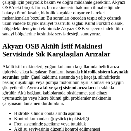
çalıştığı için periyodik bakım ve doğru müdahale gerektirir. Akyazı
OSB’deki birçok firma, bu makinelerin bakımını ihmal ettiğinde
batarya ömrü kısalır, hidrolik kaçaklar oluşur ve hareket
mekanizmaları bozulur. Bu sorunları önceden tespit edip çözmek,
uzun vadede büyük maliyet tasarrufu sağlar. Kural Forklift olarak,
bölgedeki deneyimli ekibimizle Akyazı OSB ve çevresindeki tüm
sanayi bölgelerine kesintisiz servis desteği sunuyoruz.
Akyazı OSB Akülü İstif Makinesi
Servisinde Sık Karşılaşılan Arızalar
Akülü istif makineleri, yoğun kullanım koşullarında belirli arıza
tipleriyle sıkça karşılaşır. Bunların başında
hidrolik sistem kaynaklı
sorunlar
gelir. Çatal kaldırma sırasında yağ kaçağı, silindirlerde
basınç düşüklüğü veya pompa motorunun aşırı ısınması en yaygın
şikayetlerdir. Ayrıca
akü ve şarj sistemi arızaları
da sıklıkla
görülür. Akü bağlantı kablolarında oksitlenme, şarj cihazı
uyumsuzluğu veya hücre ölümü gibi problemler makinenin
çalışmasını tamamen durdurabilir.
Hidrolik silindir contalarında aşınma
Kontrol kumandası (joystick) tepkisizliği
Fren sisteminde gecikme veya tutukluk
Akü su seviyesinin düzenli kontrol edilmemesi