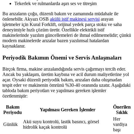
Tekerlek ve rulmanlarda aşırı ses ve titreşim
Bu arızaların çoğu, düzenli bakım ve zamanında müdahale ile
önlenebilir. Akyazı OSB
akülü istif makinesi servisi
arayan
işletmeler için Kural Forklift, orijinal yedek parça stoku ve saha
deneyimiyle hızlı çözüm üretir. Özellikle elektrikli istif
makinelerinde yazılım güncellemeleri de ihmal edilmemelidir; çünkü
modern makinelerde arızalar bazen yazılımsal hatalardan
kaynaklanır.
Periyodik Bakımın Önemi ve Servis Anlaşmaları
Birçok firma, makine arızalandığında servis çağırmayı tercih eder.
Ancak bu yaklaşım, üretim kaybına ve acil durum maliyetlerine yol
açar. Oysaki düzenli periyodik bakım, arızaları daha oluşmadan
tespit eder ve makinenin ömrünü %30-40 oranında uzatır. Aşağıdaki
tabloda bakım periyotları ve yapılması gereken işlemler
özetlenmiştir:
Bakım
Önerilen
Yapılması Gereken İşlemler
Periyodu
Sıklık
Her
Akü suyu kontrolü, lastik basıncı, görsel
Günlük
vardiya
hidrolik kaçak kontrolü
başı