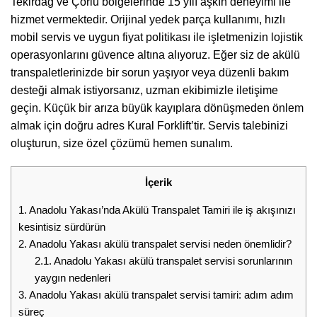
Tekirdağ
ve Çorlu bölgelerinde 15 yılı aşkın deneyimi ile
hizmet vermektedir. Orijinal yedek parça kullanımı, hızlı
mobil servis ve uygun fiyat politikası ile işletmenizin lojistik
operasyonlarını güvence altına alıyoruz. Eğer siz de akülü
transpaletlerinizde bir sorun yaşıyor veya düzenli bakım
desteği almak istiyorsanız, uzman ekibimizle iletişime
geçin. Küçük bir arıza büyük kayıplara dönüşmeden önlem
almak için doğru adres Kural Forklift’tir. Servis talebinizi
oluşturun, size özel çözümü hemen sunalım.
İçerik
1.
Anadolu Yakası’nda Akülü Transpalet Tamiri ile iş akışınızı
kesintisiz sürdürün
2.
Anadolu Yakası akülü transpalet servisi neden önemlidir?
2.1.
Anadolu Yakası akülü transpalet servisi sorunlarının
yaygın nedenleri
3.
Anadolu Yakası akülü transpalet servisi tamiri: adım adım
süreç