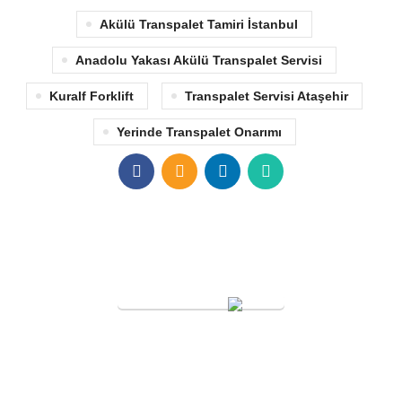
Akülü Transpalet Tamiri İstanbul
Anadolu Yakası Akülü Transpalet Servisi
Kuralf Forklift
Transpalet Servisi Ataşehir
Yerinde Transpalet Onarımı
SERVİS TALEBİ
KURAL FORKLİFT
Tüm Hakları Saklıdır
2005
Forklift Kiralama
-
Forklift Tekeri
-
Poliüretan Forklift