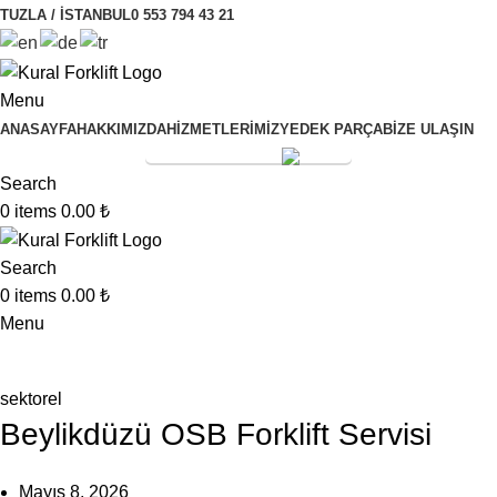
TUZLA / İSTANBUL
0 553 794 43 21
Menu
ANASAYFA
HAKKIMIZDA
HİZMETLERİMİZ
YEDEK PARÇA
BİZE ULAŞIN
SERVİS TALEBİ
Search
0
items
0.00
₺
Search
0
items
0.00
₺
Menu
Kural Forklift
sektorel
Beylikdüzü OSB Forklift Servisi
Mayıs 8, 2026