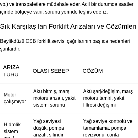
vb.) ve transpaletlere müdahale eder. Acil bir durumda saatler
içinde bölgeye varır, sorunu yerinde teşhis ederiz.
Sık Karşılaşılan Forklift Arızaları ve Çözümleri
Beylikdüzü OSB forklift servisi çağrılarının başlıca nedenleri
şunlardır:
ARIZA
OLASI SEBEP
ÇÖZÜM
TÜRÜ
Akü bitmiş, marş
Akü şarj/değişim, marş
Motor
motoru arızalı, yakıt
motoru tamiri, yakıt
çalışmıyor
sistemi sorunu
filtresi değişimi
Yağ seviyesi
Yağ seviye kontrolü ve
Hidrolik
düşük, pompa
tamamlama, pompa
sistem
arızalı, silindir
revizyonu, conta