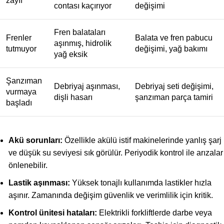
zayıf
contası kaçırıyor
değişimi
Fren balataları
Frenler
Balata ve fren pabucu
aşınmış, hidrolik
tutmuyor
değişimi, yağ bakımı
yağ eksik
Şanzıman
Debriyaj aşınması,
Debriyaj seti değişimi,
vurmaya
dişli hasarı
şanzıman parça tamiri
başladı
Akü sorunları:
Özellikle akülü istif makinelerinde yanlış şarj
ve düşük su seviyesi sık görülür. Periyodik kontrol ile arızalar
önlenebilir.
Lastik aşınması:
Yüksek tonajlı kullanımda lastikler hızla
aşınır. Zamanında değişim güvenlik ve verimlilik için kritik.
Kontrol ünitesi hataları:
Elektrikli forkliftlerde darbe veya