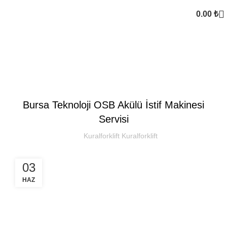
0.00
₺
Kural Forklift
SEKTOREL
Bursa Teknoloji OSB Akülü İstif Makinesi
Servisi
Kuralforklift Kuralforklift
03
HAZ