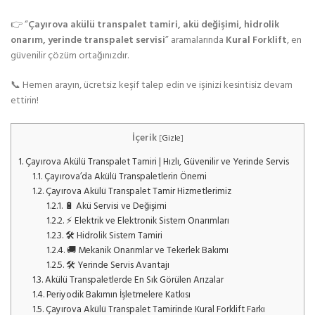
👉 “
Çayırova akülü transpalet tamiri, akü değişimi, hidrolik
onarım, yerinde transpalet servisi
” aramalarında
Kural Forklift
, en
güvenilir çözüm ortağınızdır.
📞 Hemen arayın, ücretsiz keşif talep edin ve işinizi kesintisiz devam
ettirin!
İçerik
[
Gizle
]
1.
Çayırova Akülü Transpalet Tamiri | Hızlı, Güvenilir ve Yerinde Servis
1.1.
Çayırova’da Akülü Transpaletlerin Önemi
1.2.
Çayırova Akülü Transpalet Tamir Hizmetlerimiz
1.2.1.
🔋 Akü Servisi ve Değişimi
1.2.2.
⚡ Elektrik ve Elektronik Sistem Onarımları
1.2.3.
🛠️ Hidrolik Sistem Tamiri
1.2.4.
🚚 Mekanik Onarımlar ve Tekerlek Bakımı
1.2.5.
🛠️ Yerinde Servis Avantajı
1.3.
Akülü Transpaletlerde En Sık Görülen Arızalar
1.4.
Periyodik Bakımın İşletmelere Katkısı
1.5.
Çayırova Akülü Transpalet Tamirinde Kural Forklift Farkı