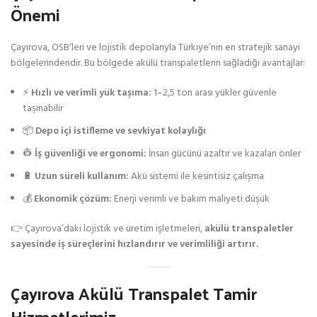
Önemi
Çayırova, OSB’leri ve lojistik depolarıyla Türkiye’nin en stratejik sanayi
bölgelerindendir. Bu bölgede akülü transpaletlerin sağladığı avantajlar:
⚡
Hızlı ve verimli yük taşıma:
1–2,5 ton arası yükler güvenle
taşınabilir
📦
Depo içi istifleme ve sevkiyat kolaylığı
👷
İş güvenliği ve ergonomi:
İnsan gücünü azaltır ve kazaları önler
🔋
Uzun süreli kullanım:
Akü sistemi ile kesintisiz çalışma
💰
Ekonomik çözüm:
Enerji verimli ve bakım maliyeti düşük
👉 Çayırova’daki lojistik ve üretim işletmeleri,
akülü transpaletler
sayesinde iş süreçlerini hızlandırır ve verimliliği artırır.
Çayırova Akülü Transpalet Tamir
Hizmetlerimiz