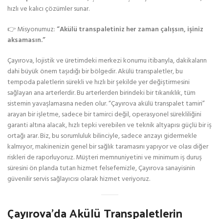
hızlı ve kalıcı çözümler sunar.
👉 Misyonumuz:
“Akülü transpaletiniz her zaman çalışsın, işiniz
aksamasın.”
Çayırova, lojistik ve üretimdeki merkezi konumu itibarıyla, dakikaların
dahi büyük önem taşıdığı bir bölgedir. Akülü transpaletler, bu
tempoda paletlerin sürekli ve hızlı bir şekilde yer değiştirmesini
sağlayan ana arterlerdir. Bu arterlerden birindeki bir tıkanıklık, tüm
sistemin yavaşlamasına neden olur. “Çayırova akülü transpalet tamiri”
arayan bir işletme, sadece bir tamirci değil, operasyonel sürekliliğini
garanti altına alacak, hızlı tepki verebilen ve teknik altyapısı güçlü bir iş
ortağı arar. Biz, bu sorumluluk bilinciyle, sadece arızayı gidermekle
kalmıyor, makinenizin genel bir sağlık taramasını yapıyor ve olası diğer
riskleri de raporluyoruz. Müşteri memnuniyetini ve minimum iş duruş
süresini ön planda tutan hizmet felsefemizle, Çayırova sanayisinin
güvenilir servis sağlayıcısı olarak hizmet veriyoruz.
Çayırova’da Akülü Transpaletlerin