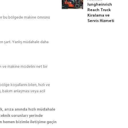
Jungheinrich
Reach Truck
Kiralama ve
likler bu bölgede makine ömrünü
Servis Hizmeti
yen şart. Yanlış müdahale daha
ayı ve makine modelini net bir
ölge koşullarını bilen, hızlı ve
ü, bakım anlaşması veya acil
ak, arıza anında hızlı müdahale
teknik sorunları yerinde
in hemen bizimle iletişime geçin