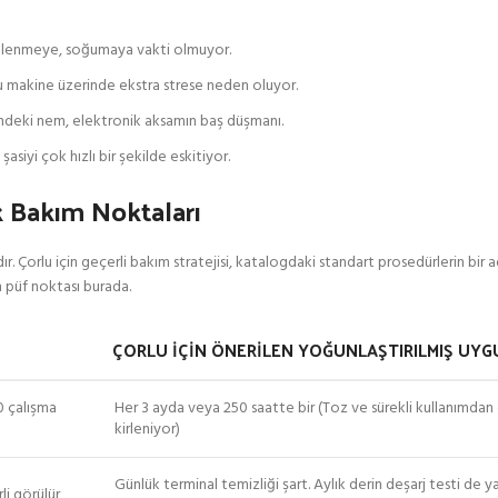
inlenmeye, soğumaya vakti olmuyor.
e bu makine üzerinde ekstra strese neden oluyor.
ründeki nem, elektronik aksamın baş düşmanı.
iyi çok hızlı bir şekilde eskitiyor.
ik Bakım Noktaları
r. Çorlu için geçerli bakım stratejisi, katalogdaki standart prosedürlerin bir
in püf noktası burada.
ÇORLU İÇIN ÖNERILEN YOĞUNLAŞTIRILMIŞ UY
0 çalışma
Her 3 ayda veya 250 saatte bir (Toz ve sürekli kullanımda
kirleniyor)
Günlük terminal temizliği şart. Aylık derin deşarj testi de y
li görülür