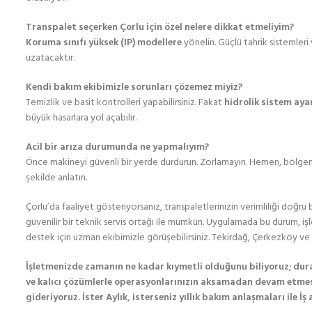
Transpalet seçerken Çorlu için özel nelere dikkat etmeliyim?
Koruma sınıfı yüksek (IP) modellere
yönelin. Güçlü tahrik sistemleri
uzatacaktır.
Kendi bakım ekibimizle sorunları çözemez miyiz?
Temizlik ve basit kontrolleri yapabilirsiniz. Fakat
hidrolik sistem ayar
büyük hasarlara yol açabilir.
Acil bir arıza durumunda ne yapmalıyım?
Önce makineyi güvenli bir yerde durdurun. Zorlamayın. Hemen, bölge
şekilde anlatın.
Çorlu’da faaliyet gösteriyorsanız, transpaletlerinizin verimliliği doğru b
güvenilir bir teknik servis ortağı ile mümkün. Uygulamada bu durum, işl
destek için uzman ekibimizle görüşebilirsiniz. Tekirdağ, Çerkezköy ve
İşletmenizde zamanın ne kadar kıymetli olduğunu biliyoruz; duran
ve kalıcı çözümlerle operasyonlarınızın aksamadan devam etmes
gideriyoruz. İster Aylık, isterseniz yıllık bakım anlaşmaları ile 