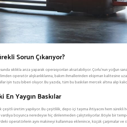
rekli Sorun Çıkarıyor?
sunda sıklıkla arıza yaparak operasyonları aksatabiliyor. Çorlu’nun yoğun sa
İklimden operatör alışkanlıklarına, bakım ihmallerinden ekipman kalitesine uza
ar işin tuzu biberi oluyor. Bu yazıda, tüm bu baskıları mercek altına alıp ka
i En Yaygın Baskılar
şitli üretim yapılıyor. Bu çeşitlilik, depo içi taşıma ihtiyacını hem sürekli
Üç vardiya boyunca neredeyse hiç dinlenmeden çalıştırılıyorlar. Böyle bir temp
erdeki operatörlerin aynı makineyi kullanması eklenince, küçük çarpmalar ve st