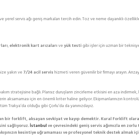
 ve yerel servis ağı geniş markaları tercih edin. Toz ve neme dayanıklı özel
ları
,
elektronik kart arızaları
ve
yük testi
gibi işler için uzman bir teknis
nize yakın ve
7/24 acil servis
hizmeti veren güvenilir bir firmayı arayın. Arız
akım stratejisine bağlı. Plansız duruşların zincirleme etkisini en aza indirmek, b
erin aksamaması için en önemli kriter haline geliyor. Ekipmanlarınızın kontrol
 tüm Trakya’da olduğu gibi Çorlu’da da yanınızdayız.
 bir forklift, aksayan sevkiyat ve kayıp demektir. Kural Forklift olar
ini sağlıyoruz.
İstanbul
ve çevresindeki geniş servis ağımızla en zorlu 
İş akışınızın kesintiye uğramaması ve profesyonel teknik destek almak iç