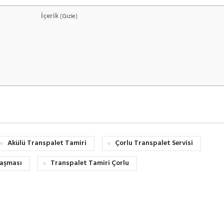
İçerik
[
Gizle
]
Akülü Transpalet Tamiri
Çorlu Transpalet Servisi
laşması
Transpalet Tamiri Çorlu