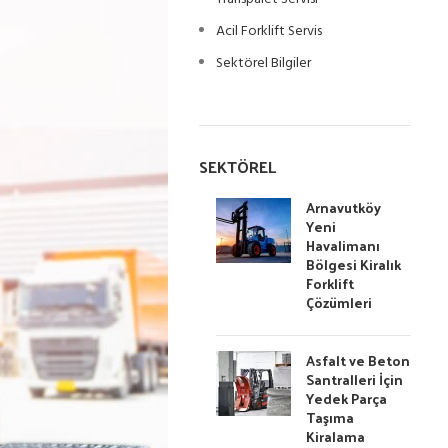
Acil Forklift Servis
Sektörel Bilgiler
SEKTÖREL
Arnavutköy
Yeni
Havalimanı
Bölgesi Kiralık
Forklift
Çözümleri
Asfalt ve Beton
Santralleri İçin
Yedek Parça
Taşıma
Kiralama