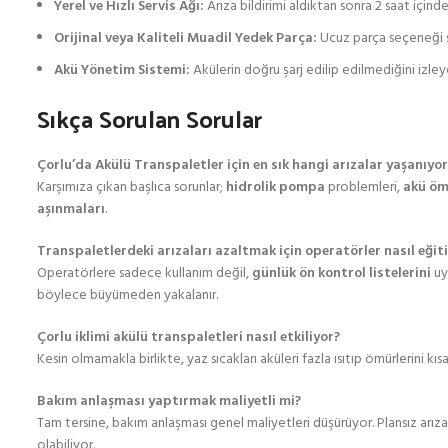
Yerel ve Hızlı Servis Ağı:
Arıza bildirimi aldıktan sonra 2 saat içinde
Orijinal veya Kaliteli Muadil Yedek Parça:
Ucuz parça seçeneği s
Akü Yönetim Sistemi:
Akülerin doğru şarj edilip edilmediğini izley
Sıkça Sorulan Sorular
Çorlu’da Akülü Transpaletler için en sık hangi arızalar yaşanıyor
Karşımıza çıkan başlıca sorunlar;
hidrolik pompa
problemleri,
akü öm
aşınmaları
.
Transpaletlerdeki arızaları azaltmak için operatörler nasıl eğiti
Operatörlere sadece kullanım değil,
günlük ön kontrol listelerini
uy
böylece büyümeden yakalanır.
Çorlu iklimi akülü transpaletleri nasıl etkiliyor?
Kesin olmamakla birlikte, yaz sıcakları aküleri fazla ısıtıp ömürlerini kı
Bakım anlaşması yaptırmak maliyetli mi?
Tam tersine, bakım anlaşması genel maliyetleri düşürüyor. Plansız arızal
olabiliyor.