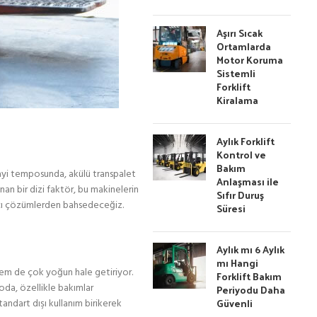
Aşırı Sıcak
Ortamlarda
Motor Koruma
Sistemli
Forklift
Kiralama
Aylık Forklift
Kontrol ve
Bakım
nayi temposunda, akülü transpalet
Anlaşması ile
nan bir dizi faktör, bu makinelerin
Sıfır Duruş
lıcı çözümlerden bahsedeceğiz.
Süresi
Aylık mı 6 Aylık
mı Hangi
 hem de çok yoğun hale getiriyor.
Forklift Bakım
oda, özellikle bakımlar
Periyodu Daha
Güvenli
andart dışı kullanım birikerek