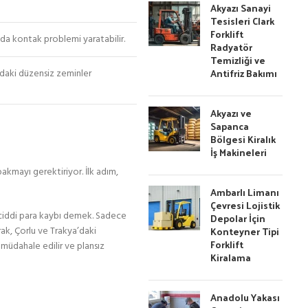
Akyazı Sanayi
Tesisleri Clark
Forklift
ında kontak problemi yaratabilir.
Radyatör
Temizliği ve
Antifriz Bakımı
u’daki düzensiz zeminler
Akyazı ve
Sapanca
Bölgesi Kiralık
İş Makineleri
kmayı gerektiriyor. İlk adım,
Ambarlı Limanı
Çevresi Lojistik
ı ciddi para kaybı demek. Sadece
Depolar İçin
Konteyner Tipi
rak, Çorlu ve Trakya’daki
Forklift
 müdahale edilir ve plansız
Kiralama
Anadolu Yakası