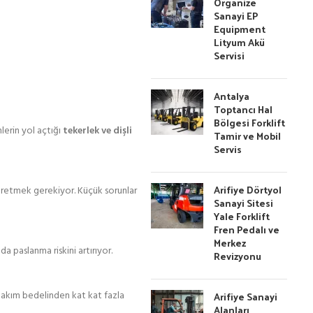
Organize
Sanayi EP
Equipment
Lityum Akü
Servisi
Antalya
Toptancı Hal
Bölgesi Forklift
erin yol açtığı
tekerlek ve dişli
Tamir ve Mobil
Servis
Arifiye Dörtyol
öğretmek gerekiyor. Küçük sorunlar
Sanayi Sitesi
Yale Forklift
Fren Pedalı ve
Merkez
da paslanma riskini artırıyor.
Revizyonu
i bakım bedelinden kat kat fazla
Arifiye Sanayi
Alanları