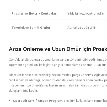
Fırçalar ve Elektrik Kontakları
Yılda bir kez kontrol edilir
Tekerlek ve Tahrik Grubu
Aşındıkça değiştirilir
Arıza Önleme ve Uzun Ömür İçin Proak
Çorlu’da akülü transpalet sorunlarını yangın söndürür gibi değil, ön
operatör eğitimi. Ani kalkışlar, aşırı yük, rampalarda zorlama… Bunları
İkinci kritik nokta ise tedarikçi seçimi. Yedek parça ve servis sağlay
“acil servis” vaadi değil, somut müdahale süresi garanti eden, yedek pa
müşterilerimize önerdiğimiz bakım anlaşmaları tam da bu proaktif zihni
duruşların önü kesilir.
Operatör Sertifikasyon Programları:
Tüm kullanıcıların temel ba