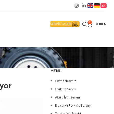
0
SERVİS TALEBİ
0.00
₺
MENU
iyor
Hizmetlerimiz
Forklift Servisi
Akülü İstif Servisi
Elektrikli Forklift Servisi
Transpalet Servisi