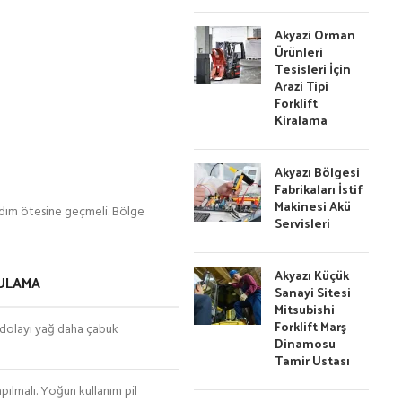
Akyazi Orman
Ürünleri
Tesisleri İçin
Arazi Tipi
Forklift
Kiralama
Akyazı Bölgesi
Fabrikaları İstif
Makinesi Akü
 adım ötesine geçmeli. Bölge
Servisleri
Akyazı Küçük
GULAMA
Sanayi Sitesi
Mitsubishi
Forklift Marş
n dolayı yağ daha çabuk
Dinamosu
Tamir Ustası
apılmalı. Yoğun kullanım pil