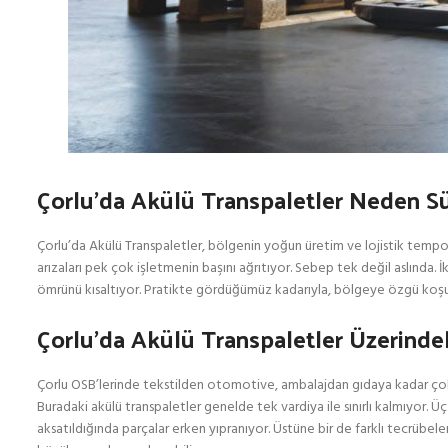
Çorlu’da Akülü Transpaletler Neden Sü
Çorlu’da Akülü Transpaletler, bölgenin yoğun üretim ve lojistik tempo
arızaları pek çok işletmenin başını ağrıtıyor. Sebep tek değil aslında. 
ömrünü kısaltıyor. Pratikte gördüğümüz kadarıyla, bölgeye özgü koşull
Çorlu’da Akülü Transpaletler Üzerindek
Çorlu OSB’lerinde tekstilden otomotive, ambalajdan gıdaya kadar çok çe
Buradaki akülü transpaletler genelde tek vardiya ile sınırlı kalmıyor. 
aksatıldığında parçalar erken yıpranıyor. Üstüne bir de farklı tecrübel