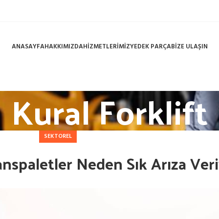
ANASAYFA
HAKKIMIZDA
HİZMETLERİMİZ
YEDEK PARÇA
BİZE ULAŞIN
Kural Forklift
SEKTOREL
anspaletler Neden Sık Arıza Ver