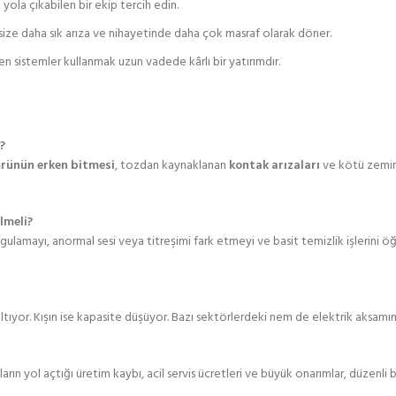
 yola çıkabilen bir ekip tercih edin.
ize daha sık arıza ve nihayetinde daha çok masraf olarak döner.
en sistemler kullanmak uzun vadede kârlı bir yatırımdır.
?
rünün erken bitmesi
, tozdan kaynaklanan
kontak arızaları
ve kötü zeminl
lmeli?
gulamayı, anormal sesi veya titreşimi fark etmeyi ve basit temizlik işlerini 
saltıyor. Kışın ise kapasite düşüyor. Bazı sektörlerdeki nem de elektrik aksamın
arın yol açtığı üretim kaybı, acil servis ücretleri ve büyük onarımlar, düzenl