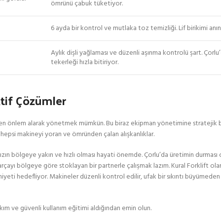
ömrünü çabuk tüketiyor.
6 ayda bir kontrol ve mutlaka toz temizliği. Lif birikimi an
Aylık dişli yağlaması ve düzenli aşınma kontrolü şart. Çorl
tekerleği hızla bitiriyor.
tif Çözümler
ceden önlem alarak yönetmek mümkün. Bu biraz ekipman yönetimine stratejik ba
n hepsi makineyi yoran ve ömründen çalan alışkanlıklar.
ıcınızın bölgeye yakın ve hızlı olması hayati önemde. Çorlu’da üretimin durmas
rçayı bölgeye göre stoklayan bir partnerle çalışmak lazım. Kural Forklift ola
yeti hedefliyor. Makineler düzenli kontrol edilir, ufak bir sıkıntı büyümeden
kım ve güvenli kullanım eğitimi aldığından emin olun.