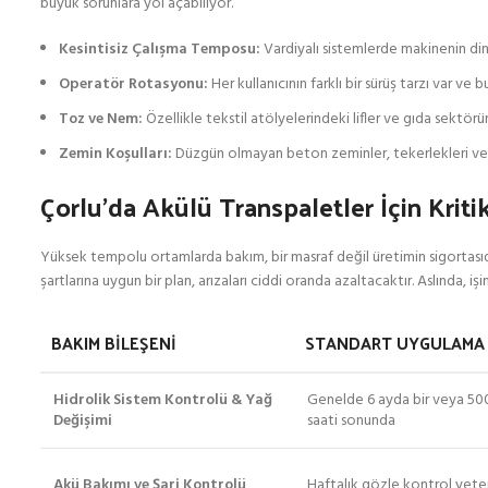
büyük sorunlara yol açabiliyor.
Kesintisiz Çalışma Temposu:
Vardiyalı sistemlerde makinenin d
Operatör Rotasyonu:
Her kullanıcının farklı bir sürüş tarzı var v
Toz ve Nem:
Özellikle tekstil atölyelerindeki lifler ve gıda sektö
Zemin Koşulları:
Düzgün olmayan beton zeminler, tekerlekleri ve şas
Çorlu’da Akülü Transpaletler İçin Krit
Yüksek tempolu ortamlarda bakım, bir masraf değil üretimin sigortasıdı
şartlarına uygun bir plan, arızaları ciddi oranda azaltacaktır. Aslında, iş
BAKIM BILEŞENI
STANDART UYGULAMA
Hidrolik Sistem Kontrolü & Yağ
Genelde 6 ayda bir veya 50
Değişimi
saati sonunda
Akü Bakımı ve Şarj Kontrolü
Haftalık gözle kontrol yeter