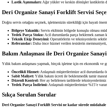
Lastik Aşınmaları:
Ağır yükler ve keskin dönüşler lastiklerin 
Deri Organize Sanayi Forklift Servisi Seç
Doğru servis ortağını seçmek, işletmenizin sürekliliği için hayati öne
Bölgeye Yakınlık:
Servis ekibinin bölgede konuşlu olması müdah
Yedek Parça Stoku:
Acil durumlarda parça beklemek zaman kaybe
Teknik Ekip Deneyimi:
Operatörlerin ve teknisyenlerin sektör
Referanslar:
Daha önce hizmet verilen tesislerin memnuniyeti, s
Bakım Anlaşması ile Deri Organize Sanayi 
Yıllık bakım anlaşması yapmak, birçok işletme için en ekonomik ve 
Öncelikli Hizmet:
Anlaşmalı müşterilerimize acil durumlarda ön
Sabit Maliyet:
Yıllık bakım ücreti ile beklenmedik tamir masra
Düzenli Kontrol:
Her ay belirlenen tarihlerde teknisyenlerimiz fo
Yedek Parça İndirimi:
Anlaşmalı müşterilerimize %15’e varan 
Sıkça Sorulan Sorular
Deri Organize Sanayi Forklift Servisi ne kadar sürede müdahale