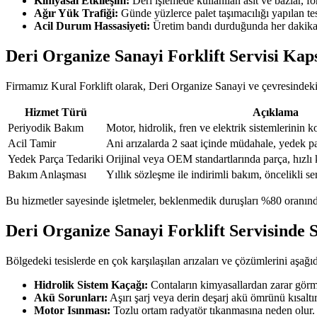
Kimyasal Etkileşim:
Deri işlemede kullanılan asit ve bazlar, fo
Ağır Yük Trafiği:
Günde yüzlerce palet taşımacılığı yapılan tesi
Acil Durum Hassasiyeti:
Üretim bandı durduğunda her dakika ka
Deri Organize Sanayi Forklift Servisi Ka
Firmamız Kural Forklift olarak, Deri Organize Sanayi ve çevresindeki 
Hizmet Türü
Açıklama
Periyodik Bakım
Motor, hidrolik, fren ve elektrik sistemlerinin k
Acil Tamir
Ani arızalarda 2 saat içinde müdahale, yedek pa
Yedek Parça Tedariki
Orijinal veya OEM standartlarında parça, hızlı k
Bakım Anlaşması
Yıllık sözleşme ile indirimli bakım, öncelikli s
Bu hizmetler sayesinde işletmeler, beklenmedik duruşları %80 oranında 
Deri Organize Sanayi Forklift Servisinde S
Bölgedeki tesislerde en çok karşılaşılan arızaları ve çözümlerini aşağıda
Hidrolik Sistem Kaçağı:
Contaların kimyasallardan zarar görme
Akü Sorunları:
Aşırı şarj veya derin deşarj akü ömrünü kısaltır
Motor Isınması:
Tozlu ortam radyatör tıkanmasına neden olur. P