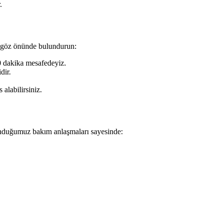
.
ri göz önünde bulundurun:
0 dakika mesafedeyiz.
dir.
alabilirsiniz.
unduğumuz bakım anlaşmaları sayesinde: