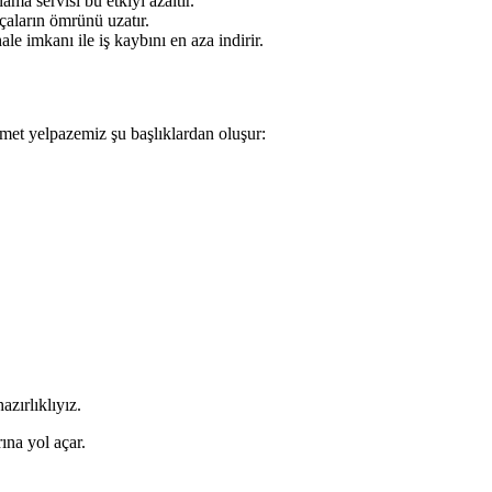
ma servisi bu etkiyi azaltır.
rçaların ömrünü uzatır.
 imkanı ile iş kaybını en aza indirir.
zmet yelpazemiz şu başlıklardan oluşur:
azırlıklıyız.
ına yol açar.