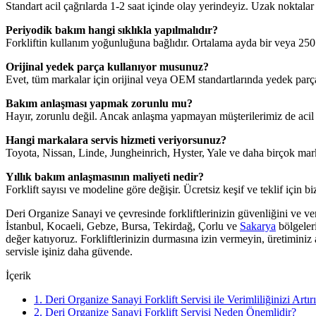
Standart acil çağrılarda 1-2 saat içinde olay yerindeyiz. Uzak noktalar i
Periyodik bakım hangi sıklıkla yapılmalıdır?
Forkliftin kullanım yoğunluğuna bağlıdır. Ortalama ayda bir veya 250
Orijinal yedek parça kullanıyor musunuz?
Evet, tüm markalar için orijinal veya OEM standartlarında yedek parç
Bakım anlaşması yapmak zorunlu mu?
Hayır, zorunlu değil. Ancak anlaşma yapmayan müşterilerimiz de acil 
Hangi markalara servis hizmeti veriyorsunuz?
Toyota, Nissan, Linde, Jungheinrich, Hyster, Yale ve daha birçok mar
Yıllık bakım anlaşmasının maliyeti nedir?
Forklift sayısı ve modeline göre değişir. Ücretsiz keşif ve teklif için bi
Deri Organize Sanayi ve çevresinde forkliftlerinizin güvenliğini ve ver
İstanbul, Kocaeli, Gebze, Bursa, Tekirdağ, Çorlu ve
Sakarya
bölgeler
değer katıyoruz. Forkliftlerinizin durmasına izin vermeyin, üretimini
servisle işiniz daha güvende.
İçerik
1.
Deri Organize Sanayi Forklift Servisi ile Verimliliğinizi Artır
2.
Deri Organize Sanayi Forklift Servisi Neden Önemlidir?