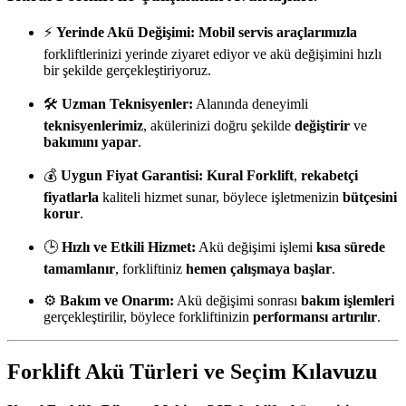
⚡
Yerinde Akü Değişimi:
Mobil servis araçlarımızla
forkliftlerinizi yerinde ziyaret ediyor ve akü değişimini hızlı
bir şekilde gerçekleştiriyoruz.
🛠️
Uzman Teknisyenler:
Alanında deneyimli
teknisyenlerimiz
, akülerinizi doğru şekilde
değiştirir
ve
bakımını yapar
.
💰
Uygun Fiyat Garantisi:
Kural Forklift
,
rekabetçi
fiyatlarla
kaliteli hizmet sunar, böylece işletmenizin
bütçesini
korur
.
🕒
Hızlı ve Etkili Hizmet:
Akü değişimi işlemi
kısa sürede
tamamlanır
, forkliftiniz
hemen çalışmaya başlar
.
⚙️
Bakım ve Onarım:
Akü değişimi sonrası
bakım işlemleri
gerçekleştirilir, böylece forkliftinizin
performansı artırılır
.
Forklift Akü Türleri ve Seçim Kılavuzu