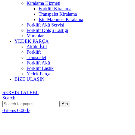
Kiralama Hizmeti
Forklift Kiralama
Transpalet Kiralama
İstif Makinesi Kiralama
Forklift Akü Servisi
Forklift Dolgu Lastiği
Markalar
YEDEK PARÇA
Akülü İstif
Forklift
Transpalet
Forklift Akü
Forklift Lastik
Yedek Parça
BİZE ULAŞIN
SERVİS TALEBİ
Search
Ara
0
items
0.00
₺