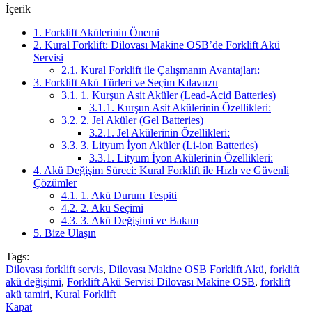
İçerik
1.
Forklift Akülerinin Önemi
2.
Kural Forklift: Dilovası Makine OSB’de Forklift Akü
Servisi
2.1.
Kural Forklift ile Çalışmanın Avantajları:
3.
Forklift Akü Türleri ve Seçim Kılavuzu
3.1.
1. Kurşun Asit Aküler (Lead-Acid Batteries)
3.1.1.
Kurşun Asit Akülerinin Özellikleri:
3.2.
2. Jel Aküler (Gel Batteries)
3.2.1.
Jel Akülerinin Özellikleri:
3.3.
3. Lityum İyon Aküler (Li-ion Batteries)
3.3.1.
Lityum İyon Akülerinin Özellikleri:
4.
Akü Değişim Süreci: Kural Forklift ile Hızlı ve Güvenli
Çözümler
4.1.
1. Akü Durum Tespiti
4.2.
2. Akü Seçimi
4.3.
3. Akü Değişimi ve Bakım
5.
Bize Ulaşın
Tags:
Dilovası forklift servis
,
Dilovası Makine OSB Forklift Akü
,
forklift
akü değişimi
,
Forklift Akü Servisi Dilovası Makine OSB
,
forklift
akü tamiri
,
Kural Forklift
Kapat