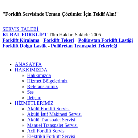
"Forklift Servisinde Uzman Çözümler İçin Teklif Alın!"
SERVİS TALEBİ
KURAL FORKLİFT
Tüm Hakları Saklıdır
2005
Forklift Kiralama
-
Forklift Tekeri
-
Poliüretan Forklift Lastiği
-
Forklift Dolgu Lastik
-
Poliüretan Transpalet Tekerleği
ANASAYFA
HAKKIMIZDA
Hakkımızda
Hizmet Bölgelerimiz
Referanslarımız
Sss
İletişim
HİZMETLERİMİZ
Akülü Forklift Servisi
Akülü İstif Makinesi Servisi
Akülü Transpalet Servisi
Manuel Transpalet Servisi
Acil Forklift Servis
Elektrikli Forklift Servisi