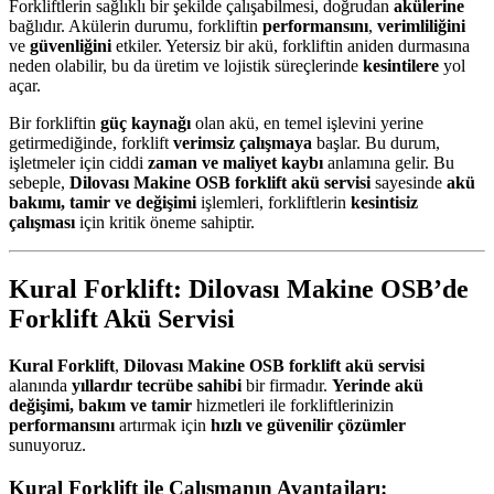
Forkliftlerin sağlıklı bir şekilde çalışabilmesi, doğrudan
akülerine
bağlıdır. Akülerin durumu, forkliftin
performansını
,
verimliliğini
ve
güvenliğini
etkiler. Yetersiz bir akü, forkliftin aniden durmasına
neden olabilir, bu da üretim ve lojistik süreçlerinde
kesintilere
yol
açar.
Bir forkliftin
güç kaynağı
olan akü, en temel işlevini yerine
getirmediğinde, forklift
verimsiz çalışmaya
başlar. Bu durum,
işletmeler için ciddi
zaman ve maliyet kaybı
anlamına gelir. Bu
sebeple,
Dilovası Makine OSB forklift akü servisi
sayesinde
akü
bakımı, tamir ve değişimi
işlemleri, forkliftlerin
kesintisiz
çalışması
için kritik öneme sahiptir.
Kural Forklift: Dilovası Makine OSB’de
Forklift Akü Servisi
Kural Forklift
,
Dilovası Makine OSB forklift akü servisi
alanında
yıllardır tecrübe sahibi
bir firmadır.
Yerinde akü
değişimi, bakım ve tamir
hizmetleri ile forkliftlerinizin
performansını
artırmak için
hızlı ve güvenilir çözümler
sunuyoruz.
Kural Forklift ile Çalışmanın Avantajları: