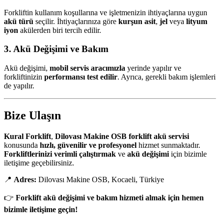
Forkliftin kullanım koşullarına ve işletmenizin ihtiyaçlarına uygun
akü türü
seçilir. İhtiyaçlarınıza göre
kurşun asit
,
jel
veya
lityum
iyon
akülerden biri tercih edilir.
3. Akü Değişimi ve Bakım
Akü değişimi,
mobil servis aracımızla
yerinde yapılır ve
forkliftinizin
performansı test edilir
. Ayrıca, gerekli bakım işlemleri
de yapılır.
Bize Ulaşın
Kural Forklift
,
Dilovası Makine OSB forklift akü servisi
konusunda
hızlı, güvenilir ve profesyonel
hizmet sunmaktadır.
Forkliftlerinizi verimli çalıştırmak
ve
akü değişimi
için bizimle
iletişime geçebilirsiniz.
📍
Adres:
Dilovası Makine OSB, Kocaeli, Türkiye
👉
Forklift akü değişimi ve bakım hizmeti almak için hemen
bizimle iletişime geçin!