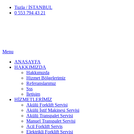
Tuzla / İSTANBUL
0 553 794 43 21
Menu
ANASAYFA
HAKKIMIZDA
Hakkımızda
Hizmet Bölgelerimiz
Referanslarımız
Sss
İletişim
HİZMETLERİMİZ
Akülü Forklift Servisi
Akülü İstif Makinesi Servisi
Akülü Transpalet Servisi
Manuel Transpalet Servisi
Acil Forklift Servis
Elektrikli Forklift Servisi