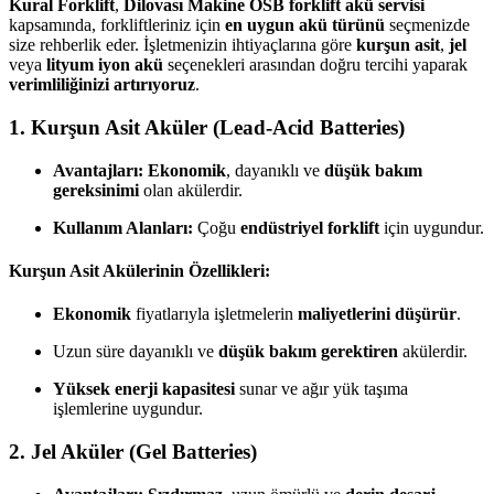
Kural Forklift
,
Dilovası Makine OSB forklift akü servisi
kapsamında, forkliftleriniz için
en uygun akü türünü
seçmenizde
size rehberlik eder. İşletmenizin ihtiyaçlarına göre
kurşun asit
,
jel
veya
lityum iyon akü
seçenekleri arasından doğru tercihi yaparak
verimliliğinizi artırıyoruz
.
1. Kurşun Asit Aküler (Lead-Acid Batteries)
Avantajları:
Ekonomik
, dayanıklı ve
düşük bakım
gereksinimi
olan akülerdir.
Kullanım Alanları:
Çoğu
endüstriyel forklift
için uygundur.
Kurşun Asit Akülerinin Özellikleri:
Ekonomik
fiyatlarıyla işletmelerin
maliyetlerini düşürür
.
Uzun süre dayanıklı ve
düşük bakım gerektiren
akülerdir.
Yüksek enerji kapasitesi
sunar ve ağır yük taşıma
işlemlerine uygundur.
2. Jel Aküler (Gel Batteries)