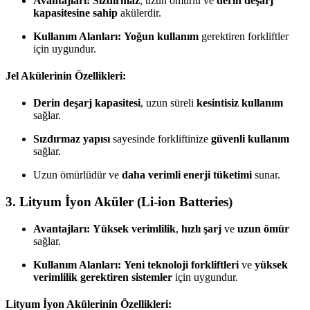
Avantajları:
Sızdırmaz
, uzun ömürlü ve
derin deşarj
kapasitesine sahip
akülerdir.
Kullanım Alanları:
Yoğun kullanım
gerektiren forkliftler
için uygundur.
Jel Akülerinin Özellikleri:
Derin deşarj kapasitesi
, uzun süreli
kesintisiz kullanım
sağlar.
Sızdırmaz yapısı
sayesinde forkliftinize
güvenli kullanım
sağlar.
Uzun ömürlüdür ve
daha verimli enerji tüketimi
sunar.
3. Lityum İyon Aküler (Li-ion Batteries)
Avantajları:
Yüksek verimlilik
,
hızlı şarj
ve
uzun ömür
sağlar.
Kullanım Alanları:
Yeni teknoloji forkliftleri
ve
yüksek
verimlilik gerektiren sistemler
için uygundur.
Lityum İyon Akülerinin Özellikleri: