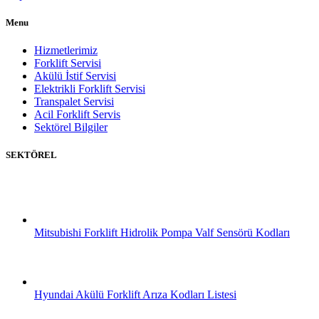
Menu
Hizmetlerimiz
Forklift Servisi
Akülü İstif Servisi
Elektrikli Forklift Servisi
Transpalet Servisi
Acil Forklift Servis
Sektörel Bilgiler
SEKTÖREL
Mitsubishi Forklift Hidrolik Pompa Valf Sensörü Kodları
Hyundai Akülü Forklift Arıza Kodları Listesi