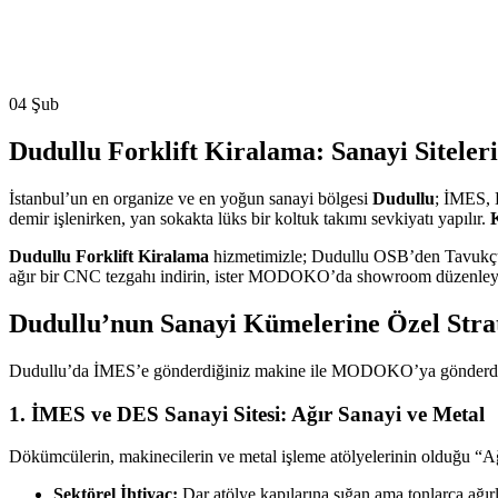
04
Şub
Dudullu Forklift Kiralama: Sanayi Siteler
İstanbul’un en organize ve en yoğun sanayi bölgesi
Dudullu
; İMES, 
demir işlenirken, yan sokakta lüks bir koltuk takımı sevkiyatı yapılır.
K
Dudullu Forklift Kiralama
hizmetimizle; Dudullu OSB’den Tavukçuyo
ağır bir CNC tezgahı indirin, ister MODOKO’da showroom düzenleyin;
Dudullu’nun Sanayi Kümelerine Özel Stra
Dudullu’da İMES’e gönderdiğiniz makine ile MODOKO’ya gönderdiğiniz 
1. İMES ve DES Sanayi Sitesi: Ağır Sanayi ve Metal
Dökümcülerin, makinecilerin ve metal işleme atölyelerinin olduğu “Ağ
Sektörel İhtiyaç:
Dar atölye kapılarına sığan ama tonlarca ağırl