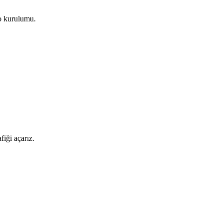
lo kurulumu.
iği açarız.