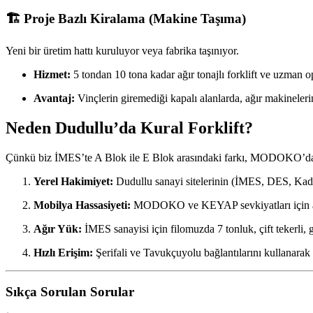
🏗️ Proje Bazlı Kiralama (Makine Taşıma)
Yeni bir üretim hattı kuruluyor veya fabrika taşınıyor.
Hizmet:
5 tondan 10 tona kadar ağır tonajlı forklift ve uzman o
Avantaj:
Vinçlerin giremediği kapalı alanlarda, ağır makinelerini
Neden Dudullu’da Kural Forklift?
Çünkü biz İMES’te A Blok ile E Blok arasındaki farkı, MODOKO’da ko
Yerel Hakimiyet:
Dudullu sanayi sitelerinin (İMES, DES, Kadosa
Mobilya Hassasiyeti:
MODOKO ve KEYAP sevkiyatları için araçl
Ağır Yük:
İMES sanayisi için filomuzda 7 tonluk, çift tekerli, g
Hızlı Erişim:
Şerifali ve Tavukçuyolu bağlantılarını kullanarak t
Sıkça Sorulan Sorular