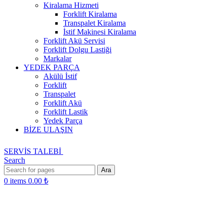
Kiralama Hizmeti
Forklift Kiralama
Transpalet Kiralama
İstif Makinesi Kiralama
Forklift Akü Servisi
Forklift Dolgu Lastiği
Markalar
YEDEK PARÇA
Akülü İstif
Forklift
Transpalet
Forklift Akü
Forklift Lastik
Yedek Parça
BİZE ULAŞIN
SERVİS TALEBİ
Search
Ara
0
items
0.00
₺