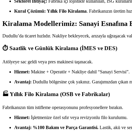
Sektörel İhtiyaç:
Fabrika içi lojistikte kullanılan, İSG kurallar
Kural Çözümü:
Yıllık Filo Kiralama
. Fabrikanızın üretim hı
Kiralama Modellerimiz: Sanayi Esnafına
Dudullu’da ticaret hızlıdır. Nakliye bekleyecek, arızayla uğraşacak vak
⏱️ Saatlik ve Günlük Kiralama (İMES ve DES)
Atölyeye sac geldi veya pres makinesi taşınacak.
Hizmet:
Makine + Operatör + Nakliye dahil “Sanayi Servisi”.
Avantaj:
Dudullu bölgesine çok yakınız. Garajımızdan çıkan maki
🏭 Yıllık Filo Kiralama (OSB ve Fabrikalar)
Fabrikanızın tüm istifleme operasyonunu profesyonellere bırakın.
Hizmet:
İşletmenize özel sıfır veya revizyonlu filo kurulumu.
Avantaj:
%100 Bakım ve Parça Garantisi.
Lastik, akü ve ser