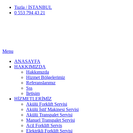
Tuzla / İSTANBUL
0 553 794 43 21
Menu
ANASAYFA
HAKKIMIZDA
Hakkımızda
Hizmet Bölgelerimiz
Referanslarımız
Sss
İletişim
HİZMETLERİMİZ
Akülü Forklift Servisi
Akülü İstif Makinesi Servisi
Akülü Transpalet Servisi
Manuel Transpalet Servisi
Acil Forklift Servis
Elektrikli Forklift Servisi