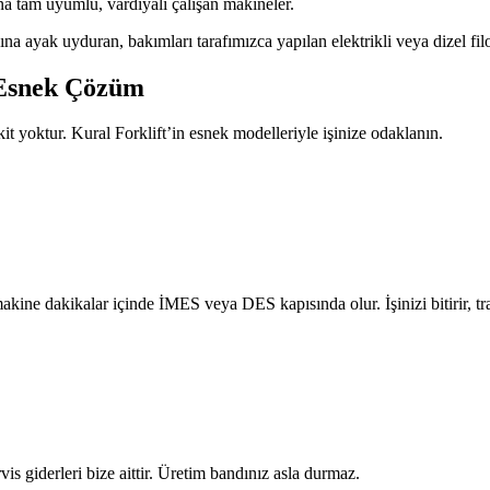
ına tam uyumlu, vardiyalı çalışan makineler.
zına ayak uyduran, bakımları tarafımızca yapılan elektrikli veya dizel fi
 Esnek Çözüm
it yoktur. Kural Forklift’in esnek modelleriyle işinize odaklanın.
ne dakikalar içinde İMES veya DES kapısında olur. İşinizi bitirir, traf
vis giderleri bize aittir. Üretim bandınız asla durmaz.