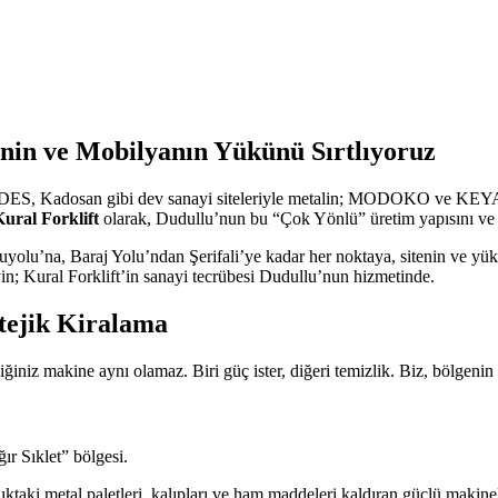
inin ve Mobilyanın Yükünü Sırtlıyoruz
DES, Kadosan gibi dev sanayi siteleriyle metalin; MODOKO ve KEYAP i
ural Forklift
olarak, Dudullu’nun bu “Çok Yönlü” üretim yapısını ve sa
lu’na, Baraj Yolu’ndan Şerifali’ye kadar her noktaya, sitenin ve yük
 Kural Forklift’in sanayi tecrübesi Dudullu’nun hizmetinde.
tejik Kiralama
makine aynı olamaz. Biri güç ister, diğeri temizlik. Biz, bölgenin d
ır Sıklet” bölgesi.
ıktaki metal paletleri, kalıpları ve ham maddeleri kaldıran güçlü makinel