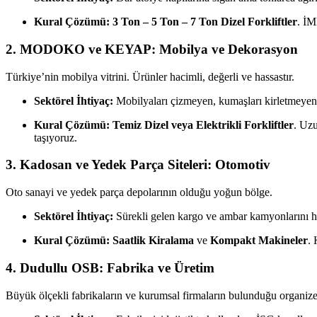
Kural Çözümü:
3 Ton – 5 Ton – 7 Ton Dizel Forkliftler
. İM
2. MODOKO ve KEYAP: Mobilya ve Dekorasyon
Türkiye’nin mobilya vitrini. Ürünler hacimli, değerli ve hassastır.
Sektörel İhtiyaç:
Mobilyaları çizmeyen, kumaşları kirletmeye
Kural Çözümü:
Temiz Dizel veya Elektrikli Forkliftler
. Uzu
taşıyoruz.
3. Kadosan ve Yedek Parça Siteleri: Otomotiv
Oto sanayi ve yedek parça depolarının olduğu yoğun bölge.
Sektörel İhtiyaç:
Sürekli gelen kargo ve ambar kamyonlarını hız
Kural Çözümü:
Saatlik Kiralama
ve
Kompakt Makineler
. 
4. Dudullu OSB: Fabrika ve Üretim
Büyük ölçekli fabrikaların ve kurumsal firmaların bulunduğu organize