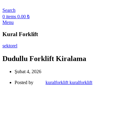
Search
0
items
0.00
₺
Menu
Kural Forklift
sektorel
Dudullu Forklift Kiralama
Şubat 4, 2026
Posted by
kuralforklift kuralforklift