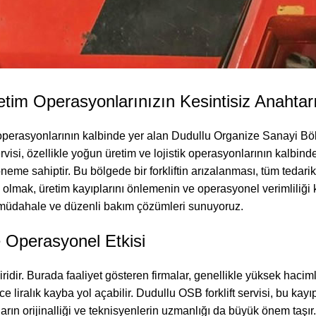
etim Operasyonlarınızın Kesintisiz Anahtar
ik operasyonlarının kalbinde yer alan Dudullu Organize Sanayi Bö
servisi, özellikle yoğun üretim ve lojistik operasyonlarının kalbi
öneme sahiptir. Bu bölgede bir forkliftin arızalanması, tüm tedari
hip olmak, üretim kayıplarını önlemenin ve operasyonel verimliliği
k müdahale ve düzenli bakım çözümleri sunuyoruz.
e Operasyonel Etkisi
idir. Burada faaliyet gösteren firmalar, genellikle yüksek hacim
ce liralık kayba yol açabilir. Dudullu OSB forklift servisi, bu kay
aların orijinalliği ve teknisyenlerin uzmanlığı da büyük önem taşır