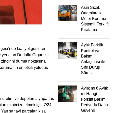
Aşırı Sıcak
Ortamlarda
Motor Koruma
Sistemli Forklift
Kiralama
ı
Aylık Forklift
lgesi’nde faaliyet gösteren
Kontrol ve
nde yer alan Dudullu Organize
Bakım
k zincirini durma noktasına
Anlaşması ile
Sıfır Duruş
 korumanın en etkili yoludur.
Süresi
Aylık mı 6 Aylık
mı Hangi
li üretim ve depolama yaparlar.
Forklift Bakım
ıpları minimize etmek için 7/24
Periyodu Daha
Güvenli
. Yan sanayi parçalar, kısa