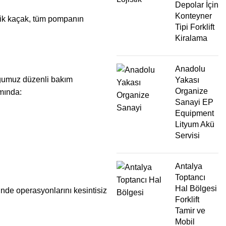
Depolar İçin
Konteyner
olik kaçak, tüm pompanın
Tipi Forklift
Kiralama
Anadolu
duğumuz düzenli bakım
Yakası
Organize
amında:
Sanayi EP
Equipment
Lityum Akü
Servisi
Antalya
Toptancı
Hal Bölgesi
inde operasyonlarını kesintisiz
Forklift
Tamir ve
Mobil