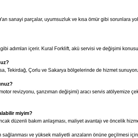
r. Yan sanayi parçalar, uyumsuzluk ve kısa ömür gibi sorunlara yo
 gibi adımları içerir. Kural Forklift, akü servisi ve değişimi kon
nuz?
ursa, Tekirdağ, Çorlu ve Sakarya bölgelerinde de hizmet sunuyor
sunuz?
otor revizyonu, şanzıman değişimi) aracı servis atölyemize çek
labilir miyim?
ncak düzenli bakım anlaşması, maliyet avantajı ve öncelik hizme
 sağlanması ve yüksek maliyetli arızaların önüne geçilmesi içi