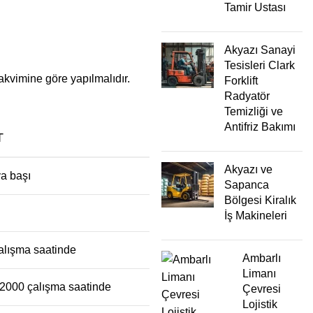
Tamir Ustası
Akyazı Sanayi
Tesisleri Clark
takvimine göre yapılmalıdır.
Forklift
Radyatör
Temizliği ve
Antifriz Bakımı
T
Akyazı ve
ya başı
Sapanca
Bölgesi Kiralık
İş Makineleri
alışma saatinde
Ambarlı
Limanı
2000 çalışma saatinde
Çevresi
Lojistik