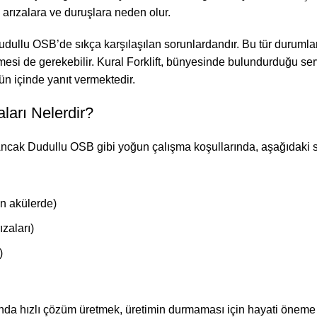
rızalara ve duruşlara neden olur.
, Dudullu OSB’de sıkça karşılaşılan sorunlardandır. Bu tür durumlar
esi de gerekebilir. Kural Forklift, bünyesinde bulundurduğu ser
gün içinde yanıt vermektedir.
aları Nelerdir?
ir. Ancak Dudullu OSB gibi yoğun çalışma koşullarında, aşağıdaki 
en akülerde)
ızaları)
)
ında hızlı çözüm üretmek, üretimin durmaması için hayati öneme sa