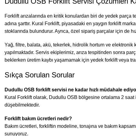
Dudullu OSB Forklift Servisi Çözümleri 
Forklift arızalarında en kritik konulardan biri de yedek parça t
adına şarttır. Kural Forklift, piyasadaki en yaygın forklift mark
stoklarında bulundurur. Ayrıca, özel sipariş parçalar için de hız
Yağ, filtre, balata, akü, tekerlek, hidrolik hortum ve elektron
yapılmaktadır. Servis ekiplerimiz, arıza tespitinden sonra parç
beklerken üretim kaybı yaşamamak için yedek forklift veya tr
Sıkça Sorulan Sorular
Dudullu OSB forklift servisi ne kadar hızlı müdahale ediy
Kural Forklift olarak, Dudullu OSB bölgesine ortalama 2 saat 
düşebilmektedir.
Forklift bakım ücretleri nedir?
Bakım ücretleri, forkliftin modeline, tonajına ve bakım kapsam
sunuyoruz.