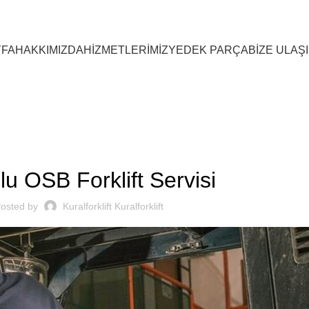
YFA
HAKKIMIZDA
HİZMETLERİMİZ
YEDEK PARÇA
BİZE ULAŞ
SEKTOREL
lu OSB Forklift Servisi
osted by
Kuralforklift Kuralforklift