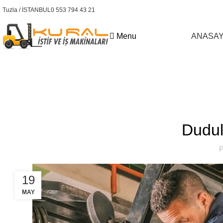
Tuzla / İSTANBUL
0 553 794 43 21
Menu
ANASA
Kural Forklift
Dudul
P
19
MAY