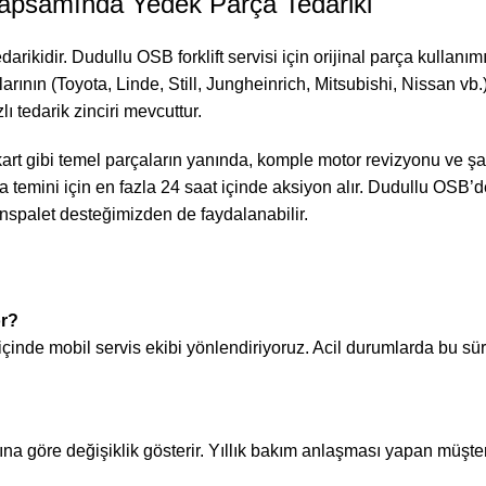
Kapsamında Yedek Parça Tedariki
edarikidir. Dudullu OSB forklift servisi için orijinal parça kullanı
alarının (Toyota, Linde, Still, Jungheinrich, Mitsubishi, Nissan vb
lı tedarik zinciri mevcuttur.
ik kart gibi temel parçaların yanında, komple motor revizyonu ve 
a temini için en fazla 24 saat içinde aksiyon alır. Dudullu OSB’d
anspalet desteğimizden de faydalanabilir.
or?
içinde mobil servis ekibi yönlendiriyoruz. Acil durumlarda bu s
ına göre değişiklik gösterir. Yıllık bakım anlaşması yapan müşter