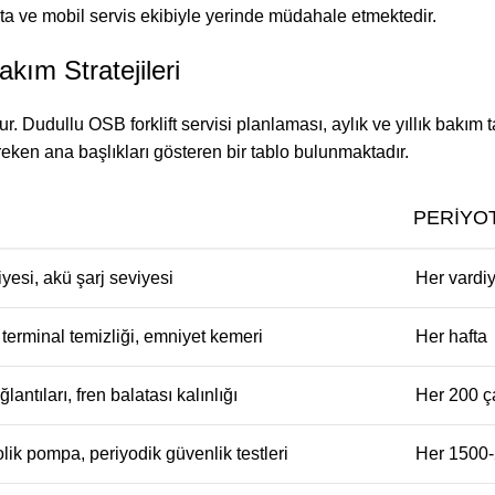
kta ve mobil servis ekibiyle yerinde müdahale etmektedir.
kım Stratejileri
dur. Dudullu OSB forklift servisi planlaması, aylık ve yıllık bakım 
reken ana başlıkları gösteren bir tablo bulunmaktadır.
PERIYO
iyesi, akü şarj seviyesi
Her vardi
ü terminal temizliği, emniyet kemeri
Her hafta
ğlantıları, fren balatası kalınlığı
Her 200 ç
lik pompa, periyodik güvenlik testleri
Her 1500-