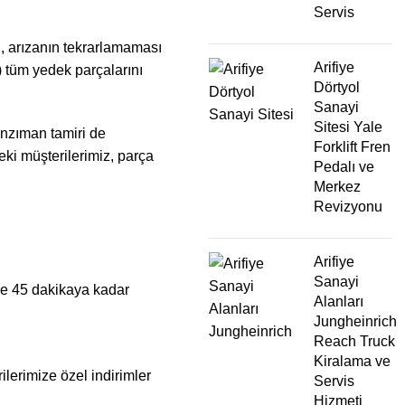
Servis
mı, arızanın tekrarlamaması
Arifiye
.) tüm yedek parçalarını
Dörtyol
Sanayi
Sitesi Yale
şanzıman tamiri de
Forklift Fren
eki müşterilerimiz, parça
Pedalı ve
Merkez
Revizyonu
Arifiye
Sanayi
üre 45 dakikaya kadar
Alanları
Jungheinrich
Reach Truck
Kiralama ve
ilerimize özel indirimler
Servis
Hizmeti