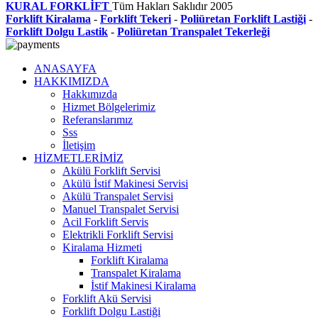
KURAL FORKLİFT
Tüm Hakları Saklıdır
2005
Forklift Kiralama
-
Forklift Tekeri
-
Poliüretan Forklift Lastiği
-
Forklift Dolgu Lastik
-
Poliüretan Transpalet Tekerleği
ANASAYFA
HAKKIMIZDA
Hakkımızda
Hizmet Bölgelerimiz
Referanslarımız
Sss
İletişim
HİZMETLERİMİZ
Akülü Forklift Servisi
Akülü İstif Makinesi Servisi
Akülü Transpalet Servisi
Manuel Transpalet Servisi
Acil Forklift Servis
Elektrikli Forklift Servisi
Kiralama Hizmeti
Forklift Kiralama
Transpalet Kiralama
İstif Makinesi Kiralama
Forklift Akü Servisi
Forklift Dolgu Lastiği