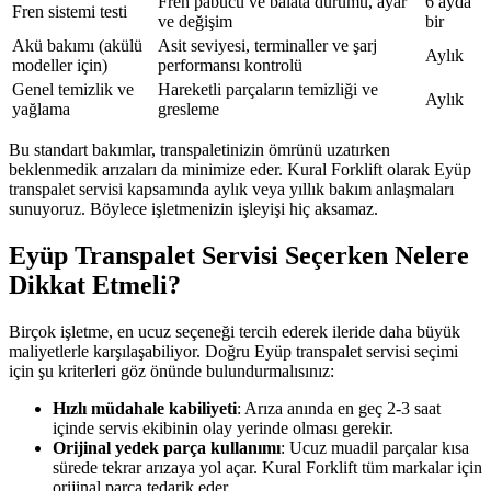
Fren pabucu ve balata durumu, ayar
6 ayda
Fren sistemi testi
ve değişim
bir
Akü bakımı (akülü
Asit seviyesi, terminaller ve şarj
Aylık
modeller için)
performansı kontrolü
Genel temizlik ve
Hareketli parçaların temizliği ve
Aylık
yağlama
gresleme
Bu standart bakımlar, transpaletinizin ömrünü uzatırken
beklenmedik arızaları da minimize eder. Kural Forklift olarak Eyüp
transpalet servisi kapsamında aylık veya yıllık bakım anlaşmaları
sunuyoruz. Böylece işletmenizin işleyişi hiç aksamaz.
Eyüp Transpalet Servisi Seçerken Nelere
Dikkat Etmeli?
Birçok işletme, en ucuz seçeneği tercih ederek ileride daha büyük
maliyetlerle karşılaşabiliyor. Doğru Eyüp transpalet servisi seçimi
için şu kriterleri göz önünde bulundurmalısınız:
Hızlı müdahale kabiliyeti
: Arıza anında en geç 2-3 saat
içinde servis ekibinin olay yerinde olması gerekir.
Orijinal yedek parça kullanımı
: Ucuz muadil parçalar kısa
sürede tekrar arızaya yol açar. Kural Forklift tüm markalar için
orijinal parça tedarik eder.