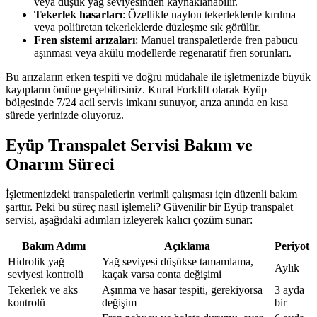
veya düşük yağ seviyesinden kaynaklanabilir.
Tekerlek hasarları
: Özellikle naylon tekerleklerde kırılma
veya poliüretan tekerleklerde düzleşme sık görülür.
Fren sistemi arızaları
: Manuel transpaletlerde fren pabucu
aşınması veya akülü modellerde regenaratif fren sorunları.
Bu arızaların erken tespiti ve doğru müdahale ile işletmenizde büyük
kayıpların önüne geçebilirsiniz. Kural Forklift olarak Eyüp
bölgesinde 7/24 acil servis imkanı sunuyor, arıza anında en kısa
sürede yerinizde oluyoruz.
Eyüp Transpalet Servisi Bakım ve
Onarım Süreci
İşletmenizdeki transpaletlerin verimli çalışması için düzenli bakım
şarttır. Peki bu süreç nasıl işlemeli? Güvenilir bir Eyüp transpalet
servisi, aşağıdaki adımları izleyerek kalıcı çözüm sunar:
Bakım Adımı
Açıklama
Periyot
Hidrolik yağ
Yağ seviyesi düşükse tamamlama,
Aylık
seviyesi kontrolü
kaçak varsa conta değişimi
Tekerlek ve aks
Aşınma ve hasar tespiti, gerekiyorsa
3 ayda
kontrolü
değişim
bir