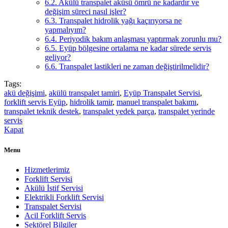
6.2.
Akülü transpalet aküsü ömrü ne kadardır ve
değişim süreci nasıl işler?
6.3.
Transpalet hidrolik yağı kaçırıyorsa ne
yapmalıyım?
6.4.
Periyodik bakım anlaşması yaptırmak zorunlu mu?
6.5.
Eyüp bölgesine ortalama ne kadar sürede servis
geliyor?
6.6.
Transpalet lastikleri ne zaman değiştirilmelidir?
Tags:
akü değişimi
,
akülü transpalet tamiri
,
Eyüp Transpalet Servisi
,
forklift servis Eyüp
,
hidrolik tamir
,
manuel transpalet bakımı
,
transpalet teknik destek
,
transpalet yedek parça
,
transpalet yerinde
servis
Kapat
Menu
Hizmetlerimiz
Forklift Servisi
Akülü İstif Servisi
Elektrikli Forklift Servisi
Transpalet Servisi
Acil Forklift Servis
Sektörel Bilgiler