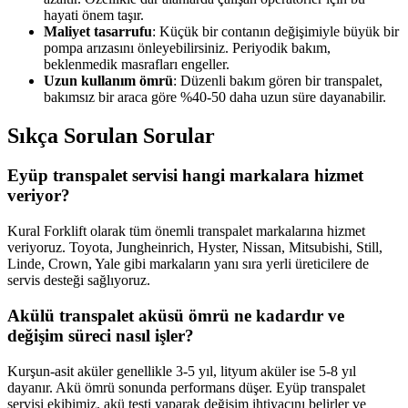
hayati önem taşır.
Maliyet tasarrufu
: Küçük bir contanın değişimiyle büyük bir
pompa arızasını önleyebilirsiniz. Periyodik bakım,
beklenmedik masrafları engeller.
Uzun kullanım ömrü
: Düzenli bakım gören bir transpalet,
bakımsız bir araca göre %40-50 daha uzun süre dayanabilir.
Sıkça Sorulan Sorular
Eyüp transpalet servisi hangi markalara hizmet
veriyor?
Kural Forklift olarak tüm önemli transpalet markalarına hizmet
veriyoruz. Toyota, Jungheinrich, Hyster, Nissan, Mitsubishi, Still,
Linde, Crown, Yale gibi markaların yanı sıra yerli üreticilere de
servis desteği sağlıyoruz.
Akülü transpalet aküsü ömrü ne kadardır ve
değişim süreci nasıl işler?
Kurşun-asit aküler genellikle 3-5 yıl, lityum aküler ise 5-8 yıl
dayanır. Akü ömrü sonunda performans düşer. Eyüp transpalet
servisi ekibimiz, akü testi yaparak değişim ihtiyacını belirler ve