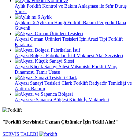
Aylık Forklift Kontrol ve Bakım Anlaşması ile Sıfır Duruş
Süresi
Aylık mı 6 Aylık mı Hangi Forklift Bakım Periyodu Daha
Güvenli
Akyazi Orman Ürünleri Tesisleri İçin Arazi Tipi Forklift
Kiralama
Akyazı Bölgesi Fabrikaları İstif Makinesi Akü Servisleri
Akyazı Küçük Sanayi Sitesi Mitsubishi Forklift Marş
Dinamosu Tamir Ustası
Akyazı Sanayi Tesisleri Clark Forklift Radyatör Temizliği ve
Antifriz Bakımı
Akyazı ve Sapanca Bölgesi Kiralık İş Makineleri
"Forklift Servisinde Uzman Çözümler İçin Teklif Alın!"
SERVİS TALEBİ