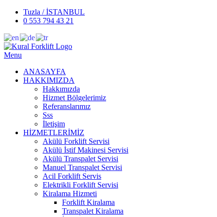
Tuzla / İSTANBUL
0 553 794 43 21
Menu
ANASAYFA
HAKKIMIZDA
Hakkımızda
Hizmet Bölgelerimiz
Referanslarımız
Sss
İletişim
HİZMETLERİMİZ
Akülü Forklift Servisi
Akülü İstif Makinesi Servisi
Akülü Transpalet Servisi
Manuel Transpalet Servisi
Acil Forklift Servis
Elektrikli Forklift Servisi
Kiralama Hizmeti
Forklift Kiralama
Transpalet Kiralama