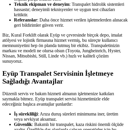
Teknik ekipman ve deneyim
: Transpalet hidrolik sistemleri
hassastır; deneyimli teknisyenler ve uygun test cihazları
kritiktir.
Referanslar
: Daha önce hizmet verilen işletmelerden alınacak
geri bildirimler güven verir.
Biz, Kural Forklift olarak Eyüp ve çevresinde birçok depo, imalat
atölyesi ve lojistik firmasına hizmet vermiş, bu süreçte kullanıcı
memnuniyetini hep ön planda tutmuş bir ekibiz. Transpaletinizin
markası ve modeli ne olursa olsun (Toyota, Jungheinrich, Hyster,
Nissan, Mitsubishi, Still, Linde vb.) hızlı ve kaliteli çözüm
sunuyoruz.
Eyüp Transpalet Servisinin İşletmeye
Sağladığı Avantajlar
Düzenli servis ve bakım hizmeti almanın işletmenize katkıları
saymakla bitmez. Eyüp transpalet servisi hizmetimizle elde
edeceğiniz başlıca avantajlar şunlardır:
İş sürekliliği
: Arıza duruş süreleri minimuma iner, üretim
veya sevkiyat aksamaz.
Güvenlik
: Bakımlı bir transpalet, kaza riskini önemli ölçüde
azaltır. Özellikle dar alanlarda çalışan operatörler için bu