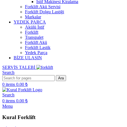
İstif Makinesi Kiralama
Forklift Akü Servisi
Forklift Dolgu Lastiği
Markalar
YEDEK PARÇA
Akülü İstif
Forklift
Transpalet
Forklift Akü
Forklift Lastik
Yedek Parça
BİZE ULAŞIN
SERVİS TALEBİ
Search
Ara
0
items
0.00
₺
Search
0
items
0.00
₺
Menu
Kural Forklift