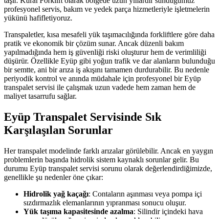
taşır. Kural Forklift olarak bölgede uzun yıllardır sunduğumuz
profesyonel servis, bakım ve yedek parça hizmetleriyle işletmelerin
yükünü hafifletiyoruz.
Transpaletler, kısa mesafeli yük taşımacılığında forkliftlere göre daha
pratik ve ekonomik bir çözüm sunar. Ancak düzenli bakım
yapılmadığında hem iş güvenliği riski oluşturur hem de verimliliği
düşürür. Özellikle Eyüp gibi yoğun trafik ve dar alanların bulunduğu
bir semtte, ani bir arıza iş akışını tamamen durdurabilir. Bu nedenle
periyodik kontrol ve anında müdahale için profesyonel bir Eyüp
transpalet servisi ile çalışmak uzun vadede hem zaman hem de
maliyet tasarrufu sağlar.
Eyüp Transpalet Servisinde Sık
Karşılaşılan Sorunlar
Her transpalet modelinde farklı arızalar görülebilir. Ancak en yaygın
problemlerin başında hidrolik sistem kaynaklı sorunlar gelir. Bu
durumu Eyüp transpalet servisi sorunu olarak değerlendirdiğimizde,
genellikle şu nedenler öne çıkar:
Hidrolik yağ kaçağı
: Contaların aşınması veya pompa içi
sızdırmazlık elemanlarının yıpranması sonucu oluşur.
Yük taşıma kapasitesinde azalma
: Silindir içindeki hava