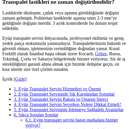
Transpalet lastikleri ne zaman değiştirilmelidir?
Lastiklerde düzleşme, çatlak veya aşınma görüldüğünde değişim
zamanı gelmiştir. Poliüretan lastiklerde aşınma sınırı 2-3 mm’ye
geldiğinde değişim önerilir. 3 aylık kontrollerde bu durum tespit
edilebilir.
Eyüp transpalet servisi ihtiyacınızda, profesyonel ekibimiz ve geniş
yedek parça stokumuzla yanınızdayız. Transpaletlerinizin bakımlı ve
güvenli olması, işletmenizin verimliliğine doğrudan yansır. Kural
Forklift olarak İstanbul başta olmak üzere Kocaeli,
Gebze
, Bursa,
Tekirdağ, Çorlu ve Sakarya bölgelerinde hizmet veriyoruz. Siz de iş
sürekliliğinizi garanti altına almak için bizimle iletişime geçin, en
kısa sürede size özel çözüm sunalım.
İçerik
[
Gizle
]
1.
Eyüp Transpalet Servisi Hizmetleri ve Önemi
2.
Eyüp Transpalet Servisinde Sık Karşılaşılan Sorunlar
3.
Eyüp Transpalet Servisi Bakım ve Onarım Süreci
4.
Eyüp Transpalet Servisi Seçerken Nelere Dikkat Etmeli?
5.
Eyüp Transpalet Servisinin İşletmeye Sağladığı Avantajlar
6.
Sıkça Sorulan Sorular
6.1.
Eyüp transpalet servisi hangi markalara hizmet
veriyor?