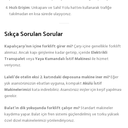
Hızlı Erişim:
Unkapanı ve Sahil Yolu hattını kullanarak trafiğe
takılmadan en kısa sürede ulaşıyoruz.
Sıkça Sorulan Sorular
Kapalıçarşı’nın içine forklift girer mi?
Çarşı içine genellikle forklift
alınmaz. Ancak kapı girişlerine kadar getirip, içeride
Elektrikli
Transpalet
veya
Yaya Kumandalı İstif Makinesi
ile hizmet
veriyoruz.
Laleli’de otelin eksi 2. katındaki deposuna makine iner mi?
Eğer
yük asansörünüzün ebatları uygunsa, kompakt
Akülü İstif
Makinelerimizi
kata indirebiliriz. Asansörsüz inişler için keşif yapılması
gerekir.
Balat’ın dik yokuşunda forklift çalışır mı?
Standart makineler
kaydırma yapar. Balat için fren sistemi güçlendirilmiş ve torku yüksek
özel dizel makinelerimizi yönlendiriyoruz.