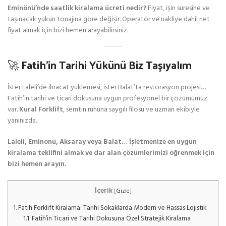
Eminönü’nde saatlik kiralama ücreti nedir?
Fiyat, işin süresine ve
taşınacak yükün tonajına göre değişir. Operatör ve nakliye dahil net
fiyat almak için bizi hemen arayabilirsiniz.
🚀 Fatih’in Tarihi Yükünü Biz Taşıyalım
İster Laleli’de ihracat yüklemesi, ister Balat’ta restorasyon projesi…
Fatih’in tarihi ve ticari dokusuna uygun profesyonel bir çözümümüz
var.
Kural Forklift
, semtin ruhuna saygılı filosu ve uzman ekibiyle
yanınızda.
Laleli, Eminönü, Aksaray veya Balat… İşletmenize en uygun
kiralama teklifini almak ve dar alan çözümlerimizi öğrenmek için
bizi hemen arayın.
İçerik
[
Gizle
]
1.
Fatih Forklift Kiralama: Tarihi Sokaklarda Modern ve Hassas Lojistik
1.1.
Fatih’in Ticari ve Tarihi Dokusuna Özel Stratejik Kiralama