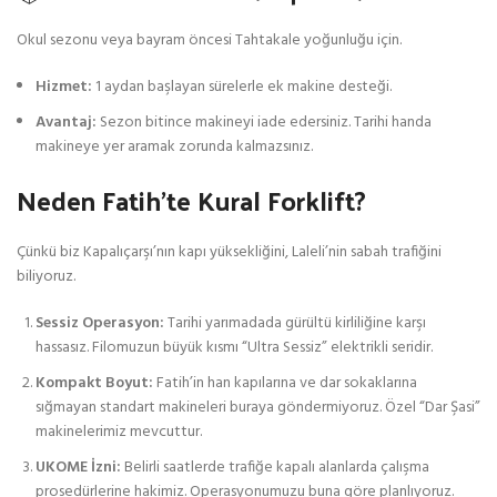
Okul sezonu veya bayram öncesi Tahtakale yoğunluğu için.
Hizmet:
1 aydan başlayan sürelerle ek makine desteği.
Avantaj:
Sezon bitince makineyi iade edersiniz. Tarihi handa
makineye yer aramak zorunda kalmazsınız.
Neden Fatih’te Kural Forklift?
Çünkü biz Kapalıçarşı’nın kapı yüksekliğini, Laleli’nin sabah trafiğini
biliyoruz.
Sessiz Operasyon:
Tarihi yarımadada gürültü kirliliğine karşı
hassasız. Filomuzun büyük kısmı “Ultra Sessiz” elektrikli seridir.
Kompakt Boyut:
Fatih’in han kapılarına ve dar sokaklarına
sığmayan standart makineleri buraya göndermiyoruz. Özel “Dar Şasi”
makinelerimiz mevcuttur.
UKOME İzni:
Belirli saatlerde trafiğe kapalı alanlarda çalışma
prosedürlerine hakimiz. Operasyonumuzu buna göre planlıyoruz.