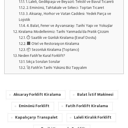
1.1.1.
1. Laleli, Gedikpaşa ve Beyazıt: Tekstil ve Bavul Ticareti
1.1.2.
2. Eminönü, Tahtakale ve Sirkeci: Toptan Ticaret
1.1.3.
3. Aksaray, Horhor ve Vatan Caddesi: Yedek Parça ve
Lojistik
1.1.4.
4. Balat, Fener ve Ayvansaray: Tarihi Yapı ve Yokuşlar
1.2.
Kiralama Modellerimiz: Tarihi Yarımada’da Pratik Çözüm
1.2.1.
⏱️ Saatlik ve Günlük Kiralama (Esnaf Dostu)
1.2.2.
🏢 Otel ve Restorasyon Kiralama
1.2.3.
📦 Sezonluk Kiralama (Toptancı)
1.3.
Neden Fatih’te Kural Forklift?
1.3.1.
Sıkça Sorulan Sorular
1.3.2.
🚀 Fatih’in Tarihi Yükünü Biz Taşıyalım
Aksaray Forklift Kiralama
Balat İstif Makinesi
Eminönü Forklift
Fatih Forklift Kiralama
Kapalıçarşı Transpalet
Laleli Kiralık Forklift