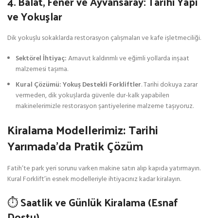
4. Balat, Fener ve Ayvansaray: Tarihi Yapı
ve Yokuşlar
Dik yokuşlu sokaklarda restorasyon çalışmaları ve kafe işletmeciliği.
Sektörel İhtiyaç:
Arnavut kaldırımlı ve eğimli yollarda inşaat
malzemesi taşıma.
Kural Çözümü:
Yokuş Destekli Forkliftler
. Tarihi dokuya zarar
vermeden, dik yokuşlarda güvenle dur-kalk yapabilen
makinelerimizle restorasyon şantiyelerine malzeme taşıyoruz.
Kiralama Modellerimiz: Tarihi
Yarımada’da Pratik Çözüm
Fatih’te park yeri sorunu varken makine satın alıp kapıda yatırmayın.
Kural Forklift’in esnek modelleriyle ihtiyacınız kadar kiralayın.
⏱️ Saatlik ve Günlük Kiralama (Esnaf
Dostu)