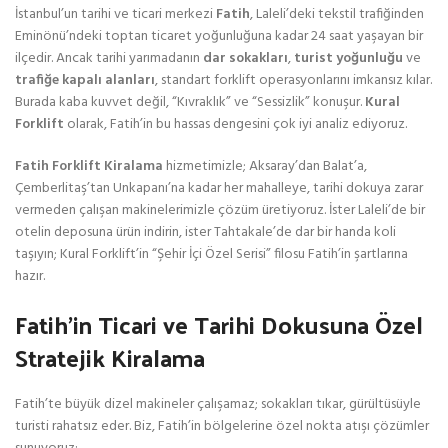
İstanbul’un tarihi ve ticari merkezi
Fatih
, Laleli’deki tekstil trafiğinden
Eminönü’ndeki toptan ticaret yoğunluğuna kadar 24 saat yaşayan bir
ilçedir. Ancak tarihi yarımadanın
dar sokakları
,
turist yoğunluğu
ve
trafiğe kapalı alanları
, standart forklift operasyonlarını imkansız kılar.
Burada kaba kuvvet değil, “Kıvraklık” ve “Sessizlik” konuşur.
Kural
Forklift
olarak, Fatih’in bu hassas dengesini çok iyi analiz ediyoruz.
Fatih Forklift Kiralama
hizmetimizle; Aksaray’dan Balat’a,
Çemberlitaş’tan Unkapanı’na kadar her mahalleye, tarihi dokuya zarar
vermeden çalışan makinelerimizle çözüm üretiyoruz. İster Laleli’de bir
otelin deposuna ürün indirin, ister Tahtakale’de dar bir handa koli
taşıyın; Kural Forklift’in “Şehir İçi Özel Serisi” filosu Fatih’in şartlarına
hazır.
Fatih’in Ticari ve Tarihi Dokusuna Özel
Stratejik Kiralama
Fatih’te büyük dizel makineler çalışamaz; sokakları tıkar, gürültüsüyle
turisti rahatsız eder. Biz, Fatih’in bölgelerine özel nokta atışı çözümler