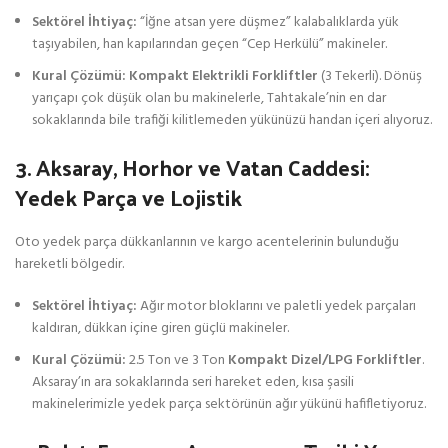
Sektörel İhtiyaç:
“İğne atsan yere düşmez” kalabalıklarda yük
taşıyabilen, han kapılarından geçen “Cep Herkülü” makineler.
Kural Çözümü:
Kompakt Elektrikli Forkliftler
(3 Tekerli). Dönüş
yarıçapı çok düşük olan bu makinelerle, Tahtakale’nin en dar
sokaklarında bile trafiği kilitlemeden yükünüzü handan içeri alıyoruz.
3. Aksaray, Horhor ve Vatan Caddesi:
Yedek Parça ve Lojistik
Oto yedek parça dükkanlarının ve kargo acentelerinin bulunduğu
hareketli bölgedir.
Sektörel İhtiyaç:
Ağır motor bloklarını ve paletli yedek parçaları
kaldıran, dükkan içine giren güçlü makineler.
Kural Çözümü:
2.5 Ton ve 3 Ton
Kompakt Dizel/LPG Forkliftler
.
Aksaray’ın ara sokaklarında seri hareket eden, kısa şasili
makinelerimizle yedek parça sektörünün ağır yükünü hafifletiyoruz.