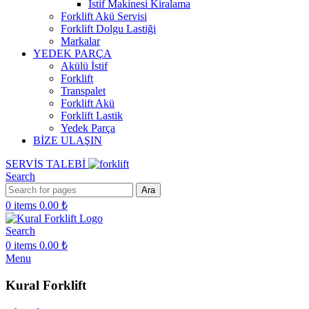
İstif Makinesi Kiralama
Forklift Akü Servisi
Forklift Dolgu Lastiği
Markalar
YEDEK PARÇA
Akülü İstif
Forklift
Transpalet
Forklift Akü
Forklift Lastik
Yedek Parça
BİZE ULAŞIN
SERVİS TALEBİ
Search
Ara
0
items
0.00
₺
Search
0
items
0.00
₺
Menu
Kural Forklift