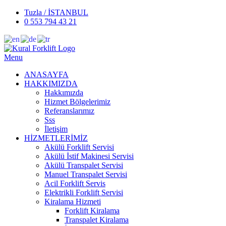
Tuzla / İSTANBUL
0 553 794 43 21
Menu
ANASAYFA
HAKKIMIZDA
Hakkımızda
Hizmet Bölgelerimiz
Referanslarımız
Sss
İletişim
HİZMETLERİMİZ
Akülü Forklift Servisi
Akülü İstif Makinesi Servisi
Akülü Transpalet Servisi
Manuel Transpalet Servisi
Acil Forklift Servis
Elektrikli Forklift Servisi
Kiralama Hizmeti
Forklift Kiralama
Transpalet Kiralama