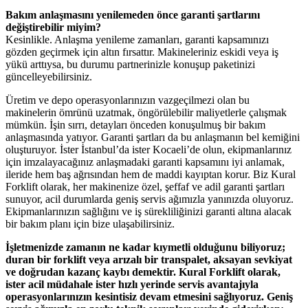
Bakım anlaşmasını yenilemeden önce garanti şartlarını
değiştirebilir miyim?
Kesinlikle. Anlaşma yenileme zamanları, garanti kapsamınızı
gözden geçirmek için altın fırsattır. Makineleriniz eskidi veya iş
yükü arttıysa, bu durumu partnerinizle konuşup paketinizi
güncelleyebilirsiniz.
Üretim ve depo operasyonlarınızın vazgeçilmezi olan bu
makinelerin ömrünü uzatmak, öngörülebilir maliyetlerle çalışmak
mümkün. İşin sırrı, detayları önceden konuşulmuş bir bakım
anlaşmasında yatıyor. Garanti şartları da bu anlaşmanın bel kemiğini
oluşturuyor. İster İstanbul’da ister Kocaeli’de olun, ekipmanlarınız
için imzalayacağınız anlaşmadaki garanti kapsamını iyi anlamak,
ileride hem baş ağrısından hem de maddi kayıptan korur. Biz Kural
Forklift olarak, her makinenize özel, şeffaf ve adil garanti şartları
sunuyor, acil durumlarda geniş servis ağımızla yanınızda oluyoruz.
Ekipmanlarınızın sağlığını ve iş sürekliliğinizi garanti altına alacak
bir bakım planı için bize ulaşabilirsiniz.
İşletmenizde zamanın ne kadar kıymetli olduğunu biliyoruz;
duran bir forklift veya arızalı bir transpalet, aksayan sevkiyat
ve doğrudan kazanç kaybı demektir. Kural Forklift olarak,
ister acil müdahale ister hızlı yerinde servis avantajıyla
operasyonlarınızın kesintisiz devam etmesini sağlıyoruz. Geniş