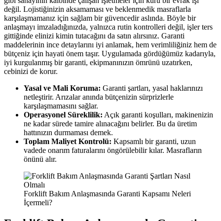
gibi sanayinin kalbinde çalışan işletmeler için kuru bir evrak işi
değil. Lojistiğinizin aksamaması ve beklenmedik masraflarla
karşılaşmamanız için sağlam bir güvencedir aslında. Böyle bir
anlaşmayı imzaladığınızda, yalnızca rutin kontrolleri değil, işler ters
gittiğinde elinizi kimin tutacağını da satın alırsınız. Garanti
maddelerinin ince detaylarını iyi anlamak, hem verimliliğiniz hem de
bütçeniz için hayati önem taşır. Uygulamada gördüğümüz kadarıyla,
iyi kurgulanmış bir garanti, ekipmanınızın ömrünü uzatırken,
cebinizi de korur.
Yasal ve Mali Koruma:
Garanti şartları, yasal haklarınızı
netleştirir. Arızalar anında bütçenizin sürprizlerle
karşılaşmamasını sağlar.
Operasyonel Süreklilik:
Açık garanti koşulları, makinenizin
ne kadar sürede tamire alınacağını belirler. Bu da üretim
hattınızın durmaması demek.
Toplam Maliyet Kontrolü:
Kapsamlı bir garanti, uzun
vadede onarım faturalarını öngörülebilir kılar. Masrafların
önünü alır.
Forklift Bakım Anlaşmasında Garanti Kapsamı Neleri
İçermeli?