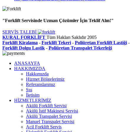
"Forklift Servisinde Uzman Çözümler İçin Teklif Alın!"
SERVİS TALEBİ
KURAL FORKLİFT
Tüm Hakları Saklıdır
2005
Forklift Kiralama
-
Forklift Tekeri
-
Poliüretan Forklift Lastiği
-
Forklift Dolgu Lastik
-
Poliüretan Transpalet Tekerleği
ANASAYFA
HAKKIMIZDA
Hakkımızda
Hizmet Bölgelerimiz
Referanslarımız
Sss
İletişim
HİZMETLERİMİZ
Akülü Forklift Servisi
Akülü İstif Makinesi Servisi
Akülü Transpalet Servisi
Manuel Transpalet Servisi
Acil Forklift Servis