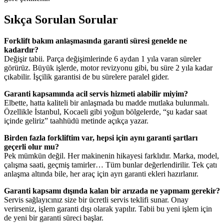
Sıkça Sorulan Sorular
Forklift bakım anlaşmasında garanti süresi genelde ne
kadardır?
Değişir tabii. Parça değişimlerinde 6 aydan 1 yıla varan süreler
görürüz. Büyük işlerde, motor revizyonu gibi, bu süre 2 yıla kadar
çıkabilir. İşçilik garantisi de bu sürelere paralel gider.
Garanti kapsamında acil servis hizmeti alabilir miyim?
Elbette, hatta kaliteli bir anlaşmada bu madde mutlaka bulunmalı.
Özellikle İstanbul, Kocaeli gibi yoğun bölgelerde, “şu kadar saat
içinde geliriz” taahhüdü metinde açıkça yazar.
Birden fazla forkliftim var, hepsi için aynı garanti şartları
geçerli olur mu?
Pek mümkün değil. Her makinenin hikayesi farklıdır. Marka, model,
çalışma saati, geçmiş tamirler… Tüm bunlar değerlendirilir. Tek çatı
anlaşma altında bile, her araç için ayrı garanti ekleri hazırlanır.
Garanti kapsamı dışında kalan bir arızada ne yapmam gerekir?
Servis sağlayıcınız size bir ücretli servis teklifi sunar. Onay
verirseniz, işlem garanti dışı olarak yapılır. Tabii bu yeni işlem için
de yeni bir garanti süreci başlar.