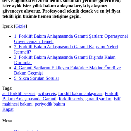
servis ağımızla en zorlu teknik sorunları yerinde giderirken;
ister aylık ister yıllık bakım anlaşmalarıyla iş akışınızı
güvenceye alıyoruz. Profesyonel teknik destek ve en iyi fiyat
teklifi için bizimle hemen iletişime geçin.
İçerik
[
Gizle
]
1.
Forklift Bakım Anlaşmasında Garanti Şartları: Operasyonel
Güvencenizin Temeli
2.
Forklift Bakım Anlaşmasında Garanti Kapsamı Neleri
İçermeli?
3.
Forklift Bakım Anlaşmasında Garanti Dışında Kalan
Durumlar
4.
Garanti Şartlarını Etkileyen Faktörler: Makine Ömrü ve
Bakım Geçmişi
5.
Sıkça Sorulan Sorular
Tags:
acil forklift servisi
,
acil servis
,
forklift bakım anlaşması
,
Forklift
Bakım Anlaşmasında Garanti
,
forklift servis
,
garanti şartları
,
istif
makinesi bakımı
,
periyodik bakım
Kapat
Menu