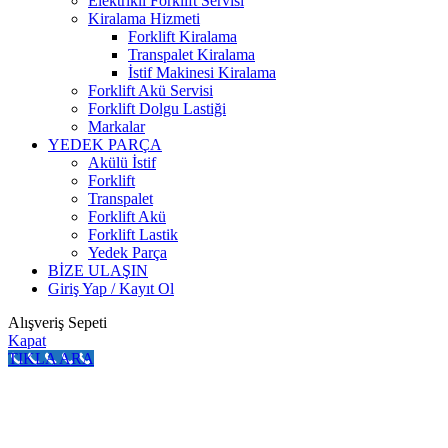
Elektrikli Forklift Servisi
Kiralama Hizmeti
Forklift Kiralama
Transpalet Kiralama
İstif Makinesi Kiralama
Forklift Akü Servisi
Forklift Dolgu Lastiği
Markalar
YEDEK PARÇA
Akülü İstif
Forklift
Transpalet
Forklift Akü
Forklift Lastik
Yedek Parça
BİZE ULAŞIN
Giriş Yap / Kayıt Ol
Alışveriş Sepeti
Kapat
TIKLA ARA