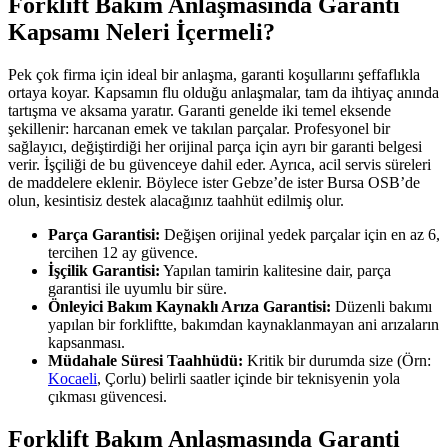
Forklift Bakım Anlaşmasında Garanti
Kapsamı Neleri İçermeli?
Pek çok firma için ideal bir anlaşma, garanti koşullarını şeffaflıkla
ortaya koyar. Kapsamın flu olduğu anlaşmalar, tam da ihtiyaç anında
tartışma ve aksama yaratır. Garanti genelde iki temel eksende
şekillenir: harcanan emek ve takılan parçalar. Profesyonel bir
sağlayıcı, değiştirdiği her orijinal parça için ayrı bir garanti belgesi
verir. İşçiliği de bu güvenceye dahil eder. Ayrıca, acil servis süreleri
de maddelere eklenir. Böylece ister Gebze’de ister Bursa OSB’de
olun, kesintisiz destek alacağınız taahhüt edilmiş olur.
Parça Garantisi:
Değişen orijinal yedek parçalar için en az 6,
tercihen 12 ay güvence.
İşçilik Garantisi:
Yapılan tamirin kalitesine dair, parça
garantisi ile uyumlu bir süre.
Önleyici Bakım Kaynaklı Arıza Garantisi:
Düzenli bakımı
yapılan bir forkliftte, bakımdan kaynaklanmayan ani arızaların
kapsanması.
Müdahale Süresi Taahhüdü:
Kritik bir durumda size (Örn:
Kocaeli
, Çorlu) belirli saatler içinde bir teknisyenin yola
çıkması güvencesi.
Forklift Bakım Anlaşmasında Garanti