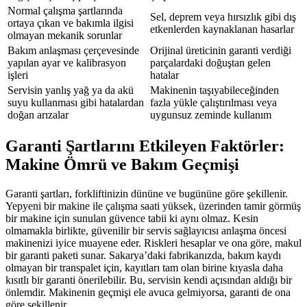
Normal çalışma şartlarında
Sel, deprem veya hırsızlık gibi dış
ortaya çıkan ve bakımla ilgisi
etkenlerden kaynaklanan hasarlar
olmayan mekanik sorunlar
Bakım anlaşması çerçevesinde
Orijinal üreticinin garanti verdiği
yapılan ayar ve kalibrasyon
parçalardaki doğuştan gelen
işleri
hatalar
Servisin yanlış yağ ya da akü
Makinenin taşıyabileceğinden
suyu kullanması gibi hatalardan
fazla yükle çalıştırılması veya
doğan arızalar
uygunsuz zeminde kullanım
Garanti Şartlarını Etkileyen Faktörler:
Makine Ömrü ve Bakım Geçmişi
Garanti şartları, forkliftinizin dününe ve bugününe göre şekillenir.
Yepyeni bir makine ile çalışma saati yüksek, üzerinden tamir görmüş
bir makine için sunulan güvence tabii ki aynı olmaz. Kesin
olmamakla birlikte, güvenilir bir servis sağlayıcısı anlaşma öncesi
makinenizi iyice muayene eder. Riskleri hesaplar ve ona göre, makul
bir garanti paketi sunar. Sakarya’daki fabrikanızda, bakım kaydı
olmayan bir transpalet için, kayıtları tam olan birine kıyasla daha
kısıtlı bir garanti önerilebilir. Bu, servisin kendi açısından aldığı bir
önlemdir. Makinenin geçmişi ele avuca gelmiyorsa, garanti de ona
göre şekillenir.