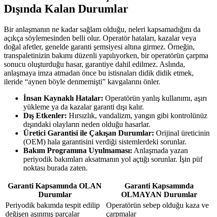
Dışında Kalan Durumlar
Bir anlaşmanın ne kadar sağlam olduğu, neleri kapsamadığını da
açıkça söylemesinden belli olur. Operatör hataları, kazalar veya
doğal afetler, genelde garanti şemsiyesi altına girmez. Örneğin,
transpaletinizin bakımı düzenli yapılıyorken, bir operatörün çarpma
sonucu oluşturduğu hasar, garantiye dahil edilmez. Aslında,
anlaşmaya imza atmadan önce bu istisnaları didik didik etmek,
ileride “aynen böyle denmemişti” kavgalarını önler.
İnsan Kaynaklı Hatalar:
Operatörün yanlış kullanımı, aşırı
yükleme ya da kazalar garanti dışı kalır.
Dış Etkenler:
Hırsızlık, vandalizm, yangın gibi kontrolünüz
dışındaki olayların neden olduğu hasarlar.
Üretici Garantisi ile Çakışan Durumlar:
Orijinal üreticinin
(OEM) hala garantisini verdiği sistemlerdeki sorunlar.
Bakım Programına Uyulmaması:
Anlaşmada yazan
periyodik bakımları aksatmanın yol açtığı sorunlar. İşin püf
noktası burada zaten.
Garanti Kapsamında OLAN
Garanti Kapsamında
Durumlar
OLMAYAN Durumlar
Periyodik bakımda tespit edilip
Operatörün sebep olduğu kaza ve
değişen aşınmış parçalar
çarpmalar