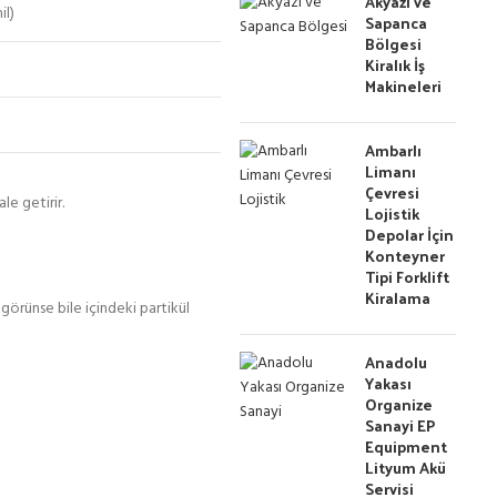
Akyazı ve
il)
Sapanca
Bölgesi
Kiralık İş
Makineleri
Ambarlı
Limanı
Çevresi
le getirir.
Lojistik
Depolar İçin
Konteyner
Tipi Forklift
Kiralama
 görünse bile içindeki partikül
Anadolu
Yakası
Organize
Sanayi EP
Equipment
Lityum Akü
Servisi