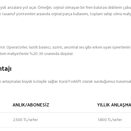
 arızalara yol açar. Örneğin, orjinal olmayan bir fren balatası disklerin ça
mı ile tasarruf yöntemleri arasında orjinal parça kullanımı, toplam sahip olma m
r. Operatörler; lastik basıncı, sızıntı, anormal ses gibi erken uyarı işaretlerini
akım maliyetlerini %20-30 oranında düşürür.
tajı
bakım anlaşmaları büyük kolaylık sağlar. Kural Forklift olarak sunduğumuz kurum
ANLIK/ABONESIZ
YILLIK ANLAŞMA
2.500 TL/sefer
1.800 TL/sefer