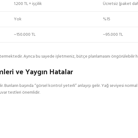
1.200 TL + işçilik
Ücretsiz (paket dah
Yok
%15
~150.000 TL
~95.000 TL
termektedir. Ayrıca bu sayede işletmeniz, bütçe planlamasını öngörülebilir ha
mleri ve Yaygın Hatalar
ir. Bunların başında “görsel kontrol yeterli” anlayışı gelir. Yağ seviyesi normal
uvar testleri önemlidir.