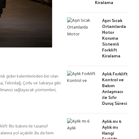
Kiralama
Aşırı Sıcak
Ortamlarda
Motor
Koruma
Sistemli
Forklift
Kiralama
Aylık Forklift
üyük gider kalemlerinden biri olan
Kontrol ve
a, Tekirdağ, Çorlu ve Sakarya gibi
Bakım
 almanızı sağlayacak yöntemleri,
Anlaşması
ile Sıfır
Duruş Süresi
Aylık mı 6
ift filo bakımı ile tasarruf
Aylık mı
Hangi
larına yol açabilir. Bu da hem
Forklift