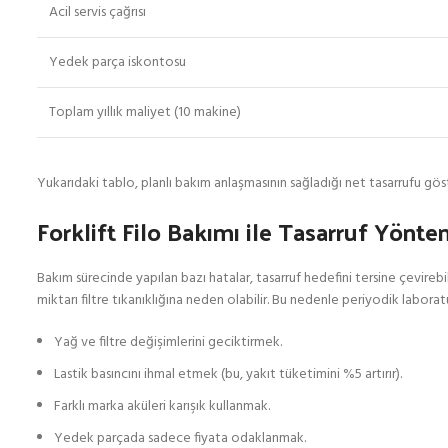
Acil servis çağrısı
Yedek parça iskontosu
Toplam yıllık maliyet (10 makine)
Yukarıdaki tablo, planlı bakım anlaşmasının sağladığı net tasarrufu gös
Forklift Filo Bakımı ile Tasarruf Yönte
Bakım sürecinde yapılan bazı hatalar, tasarruf hedefini tersine çevirebil
miktarı filtre tıkanıklığına neden olabilir. Bu nedenle periyodik laborat
Yağ ve filtre değişimlerini geciktirmek.
Lastik basıncını ihmal etmek (bu, yakıt tüketimini %5 artırır).
Farklı marka aküleri karışık kullanmak.
Yedek parçada sadece fiyata odaklanmak.