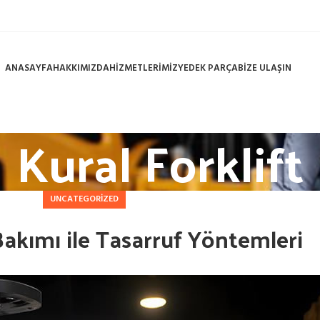
ANASAYFA
HAKKIMIZDA
HİZMETLERİMİZ
YEDEK PARÇA
BİZE ULAŞIN
Kural Forklift
UNCATEGORIZED
 Bakımı ile Tasarruf Yöntemleri