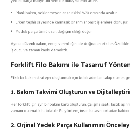
yedek parça maliyetini hem de duruş süresini artırır.
Planlı bakım, beklenmeyen arıza riskini %70 oranında azaltır.
Erken teşhis sayesinde karmaşık onarımlar basit işlemlere dönüşür.
Yedek parça ömrü uzar, değişim sıklığı düşer.
Ayrıca düzenli bakım, enerji verimliliğini de doğrudan etkiler. Özellikl
iş gücü ve zaman kaybı demektir.
Forklift Filo Bakımı ile Tasarruf Yön
Etkili bir bakım stratejisi oluşturmak için belirli adımları takip etme
1. Bakım Takvimi Oluşturun ve Dijitalleştiri
Her forklift için ayrı bir bakım kartı oluşturun. Çalışma saati, lastik aşı
zamanı otomatik hatırlatılır. Bu yöntem, insan hatasını ortadan kaldırır 
2. Orjinal Yedek Parça Kullanımını Önceley