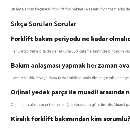
Bu hatalardan kaçınarak forklift filo bakımı ile tasarruf yöntemlerini dah
Sıkça Sorulan Sorular
Forklift bakım periyodu ne kadar olmalıd
Her üretici farklı olsa da genel kural 250 çalışma saatinde bir bakım yap
Bakım anlaşması yapmak her zaman avan
Evet, özellikle 5 veya daha fazla forklifte sahip filolar için yıllık anlaş
Orjinal yedek parça ile muadil arasında n
Orjinal parçalar, aracın test edildiği toleranslara göre üretilir. Muadil 
Kiralık forklift bakımından kim sorumlu