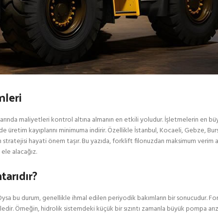
mleri
larında maliyetleri kontrol altına almanın en etkili yoludur. İşletmelerin en b
üretim kayıplarını minimuma indirir. Özellikle İstanbul, Kocaeli, Gebze, Burs
m stratejisi hayati önem taşır. Bu yazıda, forklift filonuzdan maksimum verim
ele alacağız.
arıdır?
ysa bu durum, genellikle ihmal edilen periyodik bakımların bir sonucudur. Forkl
edir. Örneğin, hidrolik sistemdeki küçük bir sızıntı zamanla büyük pompa arıza