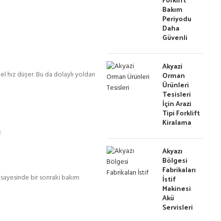
Bakım
Periyodu
Daha
Güvenli
Akyazi
el hız düşer. Bu da dolaylı yoldan
Orman
Ürünleri
Tesisleri
İçin Arazi
Tipi Forklift
Kiralama
:
Akyazı
Bölgesi
Fabrikaları
ri sayesinde bir sonraki bakım
İstif
Makinesi
Akü
Servisleri