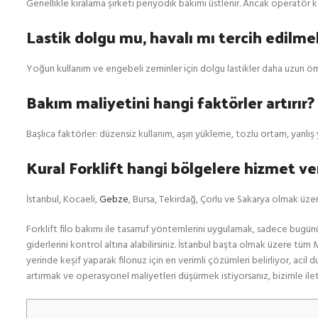
Genellikle kiralama şirketi periyodik bakımı üstlenir. Ancak operatör k
Lastik dolgu mu, havalı mı tercih edilmel
Yoğun kullanım ve engebeli zeminler için dolgu lastikler daha uzun öm
Bakım maliyetini hangi faktörler artırır?
Başlıca faktörler: düzensiz kullanım, aşırı yükleme, tozlu ortam, yanlış
Kural Forklift hangi bölgelere hizmet ve
İstanbul, Kocaeli,
Gebze
, Bursa, Tekirdağ, Çorlu ve Sakarya olmak üzer
Forklift filo bakımı ile tasarruf yöntemlerini uygulamak, sadece bugünün
giderlerini kontrol altına alabilirsiniz. İstanbul başta olmak üzere tü
yerinde keşif yaparak filonuz için en verimli çözümleri belirliyor, acil
artırmak ve operasyonel maliyetleri düşürmek istiyorsanız, bizimle ilet