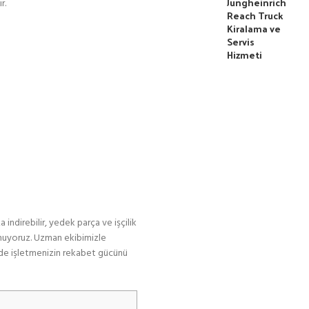
Jungheinrich
r.
Reach Truck
Kiralama ve
Servis
Hizmeti
 indirebilir, yedek parça ve işçilik
sunuyoruz. Uzman ekibimizle
iz de işletmenizin rekabet gücünü