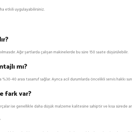
a etkili uygulayabilirsiniz.
ır?
ılmasıdır. Ağır şartlarda çalışan makinelerde bu süre 150 saate düşürülebilir.
tajlı mı?
ma %30-40 arası tasarruf sağlar. Ayrıca acil durumlarda öncelikli servis hakkı sun
e fark var?
parçalar ise genellikle daha düşük malzeme kalitesine sahiptir ve kısa sürede arı
?