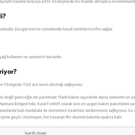
aynaklı hasarlar kiracıya aittir. Sözleşmede bu madde detaylıca incelenmelidi
i?
ürlüdür. Düzgün beton zeminlerde havalı lastikler konfor sağlar.
 yağ kullanımı ve operatör hatasıdır.
riyor?
e 7 bölgede 7/24 acil servis desteği sağlıyoruz.
 değil geleceğin de yatırımıdır. Planlı bakım sayesinde duruş sürelerini en aza
m Marmara Bölgesi’nde, Kural Forklift olarak size en uygun bakım paketlerini 
 durumlarda hızlı müdahale ile üretiminizi kesintisiz sürdürmenizi sağlıyoruz. S
işime geçin. Unutmayın, her kazanan filo düzenli bakımla ayakta kalır.
İçerik
[
Gizle
]