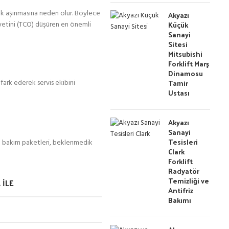
buk aşınmasına neden olur. Böylece
Akyazı
Küçük
aliyetini (TCO) düşüren en önemli
Sanayi
Sitesi
Mitsubishi
Forklift Marş
Dinamosu
Tamir
 fark ederek servis ekibini
Ustası
Akyazı
Sanayi
Tesisleri
sal bakım paketleri, beklenmedik
Clark
Forklift
Radyatör
Temizliği ve
 ILE
Antifriz
Bakımı