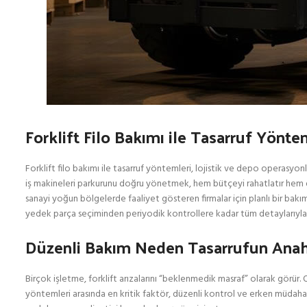
Forklift Filo Bakımı ile Tasarruf Yönte
Forklift filo bakımı ile tasarruf yöntemleri, lojistik ve depo operasyon
iş makineleri parkurunu doğru yönetmek, hem bütçeyi rahatlatır hem de 
sanayi yoğun bölgelerde faaliyet gösteren firmalar için planlı bir bakı
yedek parça seçiminden periyodik kontrollere kadar tüm detaylarıyla 
Düzenli Bakım Neden Tasarrufun Anaht
Birçok işletme, forklift arızalarını “beklenmedik masraf” olarak görür. O
yöntemleri arasında en kritik faktör, düzenli kontrol ve erken müdahal