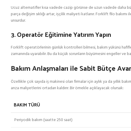
Ucuz alternatifler kısa vadede cazip görünse de uzun vadede daha büyük
parça değişim sıklığı artar, işçilik maliyeti katlanır. Forklift filo bakı
unsurdur.
3. Operatör Eğitimine Yatırım Yapın
Forklift operatörlerinin günlük kontrolleri bilmesi, bakım yükünü hafifleti
zamanında uyarabilir. Bu da küçük sorunların büyümesini engeller ve b
Bakım Anlaşmaları ile Sabit Bütçe Avan
Özellikle çok sayıda iş makinesi olan firmalar için aylık ya da yıllık 
arıza maliyetlerini ortadan kaldırır. Bir örnekle açıklayacak olursak:
BAKIM TÜRÜ
Periyodik bakım (saatte 250 saat)