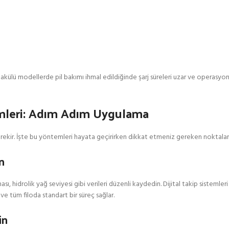
e akülü modellerde pil bakımı ihmal edildiğinde şarj süreleri uzar ve operasyon
temleri: Adım Adım Uygulama
k gerekir. İşte bu yöntemleri hayata geçirirken dikkat etmeniz gereken noktalar
n
nması, hidrolik yağ seviyesi gibi verileri düzenli kaydedin. Dijital takip sistemle
ve tüm filoda standart bir süreç sağlar.
in