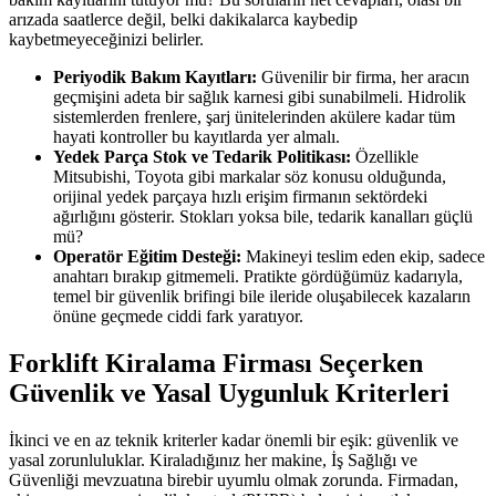
arızada saatlerce değil, belki dakikalarca kaybedip
kaybetmeyeceğinizi belirler.
Periyodik Bakım Kayıtları:
Güvenilir bir firma, her aracın
geçmişini adeta bir sağlık karnesi gibi sunabilmeli. Hidrolik
sistemlerden frenlere, şarj ünitelerinden akülere kadar tüm
hayati kontroller bu kayıtlarda yer almalı.
Yedek Parça Stok ve Tedarik Politikası:
Özellikle
Mitsubishi, Toyota gibi markalar söz konusu olduğunda,
orijinal yedek parçaya hızlı erişim firmanın sektördeki
ağırlığını gösterir. Stokları yoksa bile, tedarik kanalları güçlü
mü?
Operatör Eğitim Desteği:
Makineyi teslim eden ekip, sadece
anahtarı bırakıp gitmemeli. Pratikte gördüğümüz kadarıyla,
temel bir güvenlik brifingi bile ileride oluşabilecek kazaların
önüne geçmede ciddi fark yaratıyor.
Forklift Kiralama Firması Seçerken
Güvenlik ve Yasal Uygunluk Kriterleri
İkinci ve en az teknik kriterler kadar önemli bir eşik: güvenlik ve
yasal zorunluluklar. Kiraladığınız her makine, İş Sağlığı ve
Güvenliği mevzuatına birebir uyumlu olmak zorunda. Firmadan,