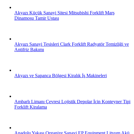
Akyazı Küçük Sanayi Sitesi Mitsubishi Forklift Marş
Dinamosu Tamir Ustası
Akyazı Sanayi Tesisleri Clark Forklift Radyatör Temizliği ve
Antifriz Bakımı
Akyazı ve Sapanca Bölgesi Kiralık İş Makineleri
Ambarlı Limanı Çevresi Lojistik Depolar İçin Konteyner Tipi
Forklift Kiralama
Anadolu Yakası Organize Sanayi EP Equipment Lityum Akü