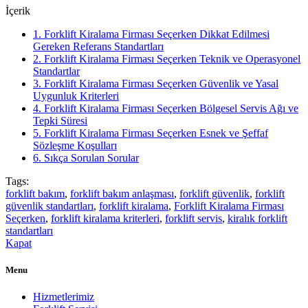
İçerik
1.
Forklift Kiralama Firması Seçerken Dikkat Edilmesi
Gereken Referans Standartları
2.
Forklift Kiralama Firması Seçerken Teknik ve Operasyonel
Standartlar
3.
Forklift Kiralama Firması Seçerken Güvenlik ve Yasal
Uygunluk Kriterleri
4.
Forklift Kiralama Firması Seçerken Bölgesel Servis Ağı ve
Tepki Süresi
5.
Forklift Kiralama Firması Seçerken Esnek ve Şeffaf
Sözleşme Koşulları
6.
Sıkça Sorulan Sorular
Tags:
forklift bakım
,
forklift bakım anlaşması
,
forklift güvenlik
,
forklift
güvenlik standartları
,
forklift kiralama
,
Forklift Kiralama Firması
Seçerken
,
forklift kiralama kriterleri
,
forklift servis
,
kiralık forklift
standartları
Kapat
Menu
Hizmetlerimiz