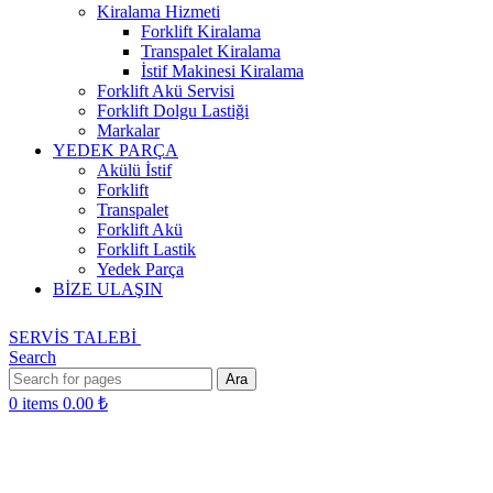
Kiralama Hizmeti
Forklift Kiralama
Transpalet Kiralama
İstif Makinesi Kiralama
Forklift Akü Servisi
Forklift Dolgu Lastiği
Markalar
YEDEK PARÇA
Akülü İstif
Forklift
Transpalet
Forklift Akü
Forklift Lastik
Yedek Parça
BİZE ULAŞIN
SERVİS TALEBİ
Search
Ara
0
items
0.00
₺