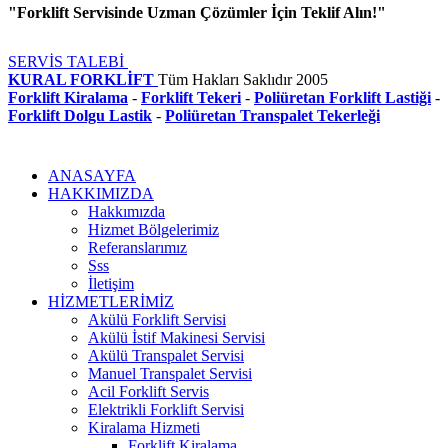
"Forklift Servisinde Uzman Çözümler İçin Teklif Alın!"
SERVİS TALEBİ
KURAL FORKLİFT
Tüm Hakları Saklıdır
2005
Forklift Kiralama
-
Forklift Tekeri
-
Poliüretan Forklift Lastiği
-
Forklift Dolgu Lastik
-
Poliüretan Transpalet Tekerleği
ANASAYFA
HAKKIMIZDA
Hakkımızda
Hizmet Bölgelerimiz
Referanslarımız
Sss
İletişim
HİZMETLERİMİZ
Akülü Forklift Servisi
Akülü İstif Makinesi Servisi
Akülü Transpalet Servisi
Manuel Transpalet Servisi
Acil Forklift Servis
Elektrikli Forklift Servisi
Kiralama Hizmeti
Forklift Kiralama