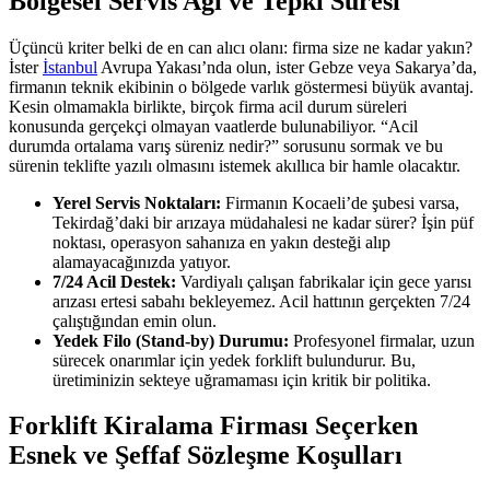
Bölgesel Servis Ağı ve Tepki Süresi
Üçüncü kriter belki de en can alıcı olanı: firma size ne kadar yakın?
İster
İstanbul
Avrupa Yakası’nda olun, ister Gebze veya Sakarya’da,
firmanın teknik ekibinin o bölgede varlık göstermesi büyük avantaj.
Kesin olmamakla birlikte, birçok firma acil durum süreleri
konusunda gerçekçi olmayan vaatlerde bulunabiliyor. “Acil
durumda ortalama varış süreniz nedir?” sorusunu sormak ve bu
sürenin teklifte yazılı olmasını istemek akıllıca bir hamle olacaktır.
Yerel Servis Noktaları:
Firmanın Kocaeli’de şubesi varsa,
Tekirdağ’daki bir arızaya müdahalesi ne kadar sürer? İşin püf
noktası, operasyon sahanıza en yakın desteği alıp
alamayacağınızda yatıyor.
7/24 Acil Destek:
Vardiyalı çalışan fabrikalar için gece yarısı
arızası ertesi sabahı bekleyemez. Acil hattının gerçekten 7/24
çalıştığından emin olun.
Yedek Filo (Stand-by) Durumu:
Profesyonel firmalar, uzun
sürecek onarımlar için yedek forklift bulundurur. Bu,
üretiminizin sekteye uğramaması için kritik bir politika.
Forklift Kiralama Firması Seçerken
Esnek ve Şeffaf Sözleşme Koşulları