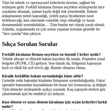
Tüm bu teknik ve operasyonel kriterlerin üzerine, sağlam bir
sözleşme gelir. Forklift kiralama firması seçerken sözleşmenin ince
yazılarını okumak, zaman kaybı değil risk yönetimidir. Bakım
anlaşmasının neleri kapsadığı, yedek parça fiyatlarının nasıl
belirleneceği, kira süresinde esneklik olup olmadığı ve hasar
durumundaki sorumluluklar… Tüm bunlar net olarak yazılı olmalı.
Aslında, uygulamada en çok sorun yaşanan konular genelde bu
“ince yazılar”dan çıkıyor.
Sıkça Sorulan Sorular
Forklift kiralama firması seçerken en önemli 3 kriter nedir?
Teknik altyapı ve düzenli bakım kayıtları ilk sırada. Peşinden yasal
belgeler (PUPR, CE) geliyor. Son olarak da, bölgenizi kapsayan
hızlı ve etkili bir acil servis ağı. Bunlar olmazsa olmaz.
Kiralık forkliftin bakım sorumluluğu kime aittir?
Genelde rutin bakımlar kiralama firmasının sorumluluğunda. Fakat
operatör hatasından kaynaklanan bir hasar söz konusuysa, iş değişir.
Tüm detaylar sözleşmede açıkça yazmalı. Kaş yapayım derken göz
çıkarmamak için bu maddeyi iyi anlayın.
Kısa dönem ve uzun dönem kiralama için seçim kriterleri farklı
mıdır?