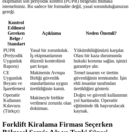
ekipmanın son periyodik kontrol (PUPR) belgesini mutlaka
istemelisiniz. Bu sadece bir formalite değil, yasal sorumluluğunuzun
gereği.
Kontrol
Edilmesi
Gereken
Açıklama
Neden Önemli?
Belge /
Standart
PUPR
Yasal bir zorunluluk.
Yükümlülüğünüzü karşılar.
(Periyodik
İş ekipmanlarının
Olası bir kaza durumunda
Uygunluk
düzenli kontrolünü
hukuki koruma sağlar, işinizi
Raporu)
şart koşar.
garantiye alır.
CE
Makinenin Avrupa
Temel tasarım ve üretim
Uygunluk
Birliği güvenlik
güvenliğinin teminatıdır. İşin
Beyanı ve
standartlarına uygun
ehli insanlar tarafından
İşaretlemesi
üretildiğinin kanıtı.
üretildiğini gösterir.
Operatör
Doğru ve güvenli kullanımın
Makineyle birlikte
Kullanım
yol haritasıdır. Operatör
verilmesi zorunlu olan
Kılavuzu
eğitiminde ilk başvurulacak
doküman.
(Türkçe)
kaynak.
Forklift Kiralama Firması Seçerken