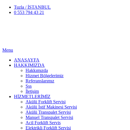
Tuzla / İSTANBUL
0 553 794 43 21
Menu
ANASAYFA
HAKKIMIZDA
Hakkımızda
Hizmet Bölgelerimiz
Referanslarımız
Sss
İletişim
HİZMETLERİMİZ
Akülü Forklift Servisi
Akülü İstif Makinesi Servisi
Akülü Transpalet Servisi
Manuel Transpalet Servisi
Acil Forklift Servis
Elektrikli Forklift Servisi