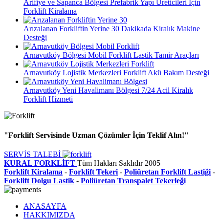
Arifiye ve Sapanca Bölgesi Prefabrik Yapı Üreticileri İçin
Forklift Kiralama
Arızalanan Forkliftin Yerine 30 Dakikada Kiralık Makine
Desteği
Arnavutköy Bölgesi Mobil Forklift Lastik Tamir Araçları
Arnavutköy Lojistik Merkezleri Forklift Akü Bakım Desteği
Arnavutköy Yeni Havalimanı Bölgesi 7/24 Acil Kiralık
Forklift Hizmeti
"Forklift Servisinde Uzman Çözümler İçin Teklif Alın!"
SERVİS TALEBİ
KURAL FORKLİFT
Tüm Hakları Saklıdır
2005
Forklift Kiralama
-
Forklift Tekeri
-
Poliüretan Forklift Lastiği
-
Forklift Dolgu Lastik
-
Poliüretan Transpalet Tekerleği
ANASAYFA
HAKKIMIZDA