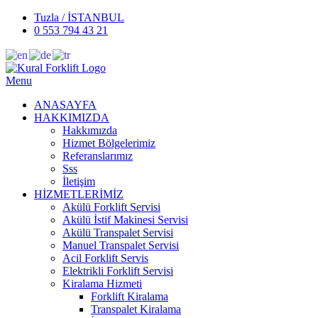
Tuzla / İSTANBUL
0 553 794 43 21
Menu
ANASAYFA
HAKKIMIZDA
Hakkımızda
Hizmet Bölgelerimiz
Referanslarımız
Sss
İletişim
HİZMETLERİMİZ
Akülü Forklift Servisi
Akülü İstif Makinesi Servisi
Akülü Transpalet Servisi
Manuel Transpalet Servisi
Acil Forklift Servis
Elektrikli Forklift Servisi
Kiralama Hizmeti
Forklift Kiralama
Transpalet Kiralama