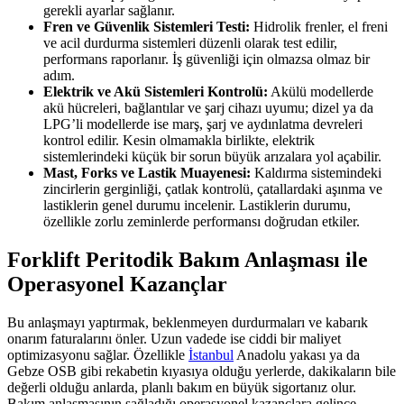
gerekli ayarlar sağlanır.
Fren ve Güvenlik Sistemleri Testi:
Hidrolik frenler, el freni
ve acil durdurma sistemleri düzenli olarak test edilir,
performans raporlanır. İş güvenliği için olmazsa olmaz bir
adım.
Elektrik ve Akü Sistemleri Kontrolü:
Akülü modellerde
akü hücreleri, bağlantılar ve şarj cihazı uyumu; dizel ya da
LPG’li modellerde ise marş, şarj ve aydınlatma devreleri
kontrol edilir. Kesin olmamakla birlikte, elektrik
sistemlerindeki küçük bir sorun büyük arızalara yol açabilir.
Mast, Forks ve Lastik Muayenesi:
Kaldırma sistemindeki
zincirlerin gerginliği, çatlak kontrolü, çatallardaki aşınma ve
lastiklerin genel durumu incelenir. Lastiklerin durumu,
özellikle zorlu zeminlerde performansı doğrudan etkiler.
Forklift Peritodik Bakım Anlaşması ile
Operasyonel Kazançlar
Bu anlaşmayı yaptırmak, beklenmeyen durdurmaları ve kabarık
onarım faturalarını önler. Uzun vadede ise ciddi bir maliyet
optimizasyonu sağlar. Özellikle
İstanbul
Anadolu yakası ya da
Gebze OSB gibi rekabetin kıyasıya olduğu yerlerde, dakikaların bile
değerli olduğu anlarda, planlı bakım en büyük sigortanız olur.
Bakım anlaşmasının sağladığı operasyonel kazançlara gelince…