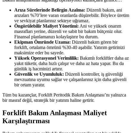
Arıza Sürelerinde Belirgin Azalma:
Düzenli bakım, ani
arızaları %70’lere varan oranlarda düşürebilir. Böylece üretim
ve sevkiyat planlarınız sekteye uğramaz.
Öngörülebilir Maliyet Yönetimi:
Ani ve yüksek onarım
masrafları yerine, düzenli ve sabit bir bakım bütçeniz olur.
Finansal planlamanızı kolaylaştırır bu durum.
Ekipman Ömründe Uzama:
Düzenli bakım gören bir
forklift, ortalama ömrünü %30-40 aşabilir. Yatırım getirinizi
maksimize eder bu sayede.
Yüksek Operasyonel Verimlilik:
Bakımlı forkliftler daha az
yakıt tüketir, daha hızlı çalışır ve daha az hata yapar. Bu da
günlük iş hacminizi artırır.
Güvenlik ve Uyumluluk:
Düzenli kontroller, iş güvenliği
mevzuatına uyumu sağlar ve çalışanlarınız için daha güvenli
bir ortam yaratır.
Tüm bu kazançlar, Forklift Peritodik Bakım Anlaşması’nı yalnızca
bir masraf değil, stratejik bir yatırım haline getirir.
Forklift Bakım Anlaşması Maliyet
Karşılaştırması