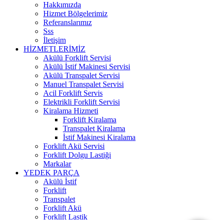
Hakkımızda
Hizmet Bölgelerimiz
Referanslarımız
Sss
İletişim
HİZMETLERİMİZ
Akülü Forklift Servisi
Akülü İstif Makinesi Servisi
Akülü Transpalet Servisi
Manuel Transpalet Servisi
Acil Forklift Servis
Elektrikli Forklift Servisi
Kiralama Hizmeti
Forklift Kiralama
Transpalet Kiralama
İstif Makinesi Kiralama
Forklift Akü Servisi
Forklift Dolgu Lastiği
Markalar
YEDEK PARÇA
Akülü İstif
Forklift
Transpalet
Forklift Akü
Forklift Lastik