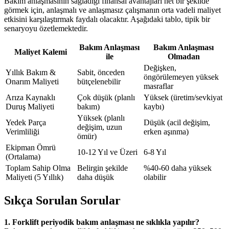
Bakım anlaşmasının sağladığı finansal avantajları net bir şekilde
görmek için, anlaşmalı ve anlaşmasız çalışmanın orta vadeli maliyet
etkisini karşılaştırmak faydalı olacaktır. Aşağıdaki tablo, tipik bir
senaryoyu özetlemektedir.
Bakım Anlaşması
Bakım Anlaşması
Maliyet Kalemi
ile
Olmadan
Değişken,
Yıllık Bakım &
Sabit, önceden
öngörülemeyen yüksek
Onarım Maliyeti
bütçelenebilir
masraflar
Arıza Kaynaklı
Çok düşük (planlı
Yüksek (üretim/sevkiyat
Duruş Maliyeti
bakım)
kaybı)
Yüksek (planlı
Yedek Parça
Düşük (acil değişim,
değişim, uzun
Verimliliği
erken aşınma)
ömür)
Ekipman Ömrü
10-12 Yıl ve Üzeri
6-8 Yıl
(Ortalama)
Toplam Sahip Olma
Belirgin şekilde
%40-60 daha yüksek
Maliyeti (5 Yıllık)
daha düşük
olabilir
Sıkça Sorulan Sorular
1. Forklift periyodik bakım anlaşması ne sıklıkla yapılır?