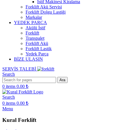
İstif Makinesi Kiralama
Forklift Akü Servisi
Forklift Dolgu Lastiği
Markalar
YEDEK PARÇA
Akülü İstif
Forklift
Transpalet
Forklift Akü
Forklift Lastik
Yedek Parça
BİZE ULAŞIN
SERVİS TALEBİ
Search
Ara
0
items
0.00
₺
Search
0
items
0.00
₺
Menu
Kural Forklift