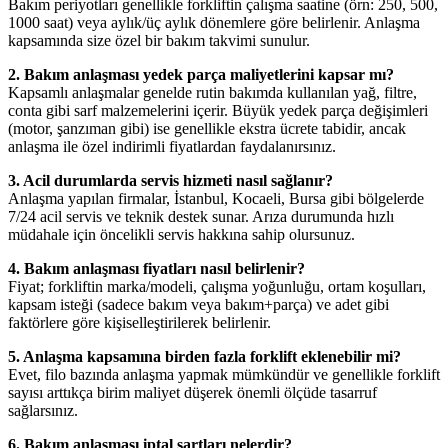
Bakım periyotları genellikle forkliftin çalışma saatine (örn: 250, 500,
1000 saat) veya aylık/üç aylık dönemlere göre belirlenir. Anlaşma
kapsamında size özel bir bakım takvimi sunulur.
2. Bakım anlaşması yedek parça maliyetlerini kapsar mı?
Kapsamlı anlaşmalar genelde rutin bakımda kullanılan yağ, filtre,
conta gibi sarf malzemelerini içerir. Büyük yedek parça değişimleri
(motor, şanzıman gibi) ise genellikle ekstra ücrete tabidir, ancak
anlaşma ile özel indirimli fiyatlardan faydalanırsınız.
3. Acil durumlarda servis hizmeti nasıl sağlanır?
Anlaşma yapılan firmalar, İstanbul, Kocaeli, Bursa gibi bölgelerde
7/24 acil servis ve teknik destek sunar. Arıza durumunda hızlı
müdahale için öncelikli servis hakkına sahip olursunuz.
4. Bakım anlaşması fiyatları nasıl belirlenir?
Fiyat; forkliftin marka/modeli, çalışma yoğunluğu, ortam koşulları,
kapsam isteği (sadece bakım veya bakım+parça) ve adet gibi
faktörlere göre kişiselleştirilerek belirlenir.
5. Anlaşma kapsamına birden fazla forklift eklenebilir mi?
Evet, filo bazında anlaşma yapmak mümkündür ve genellikle forklift
sayısı arttıkça birim maliyet düşerek önemli ölçüde tasarruf
sağlarsınız.
6. Bakım anlaşması iptal şartları nelerdir?