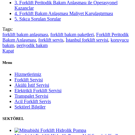
3.
Forklift Peritodik Bakım Anlaşması ile Operasyonel
Kazançlar
4.
Forklift Bakım Anlaşması Maliyet Karşılaştırması
5.
Sıkça Sorulan Sorular
Tags:
forklift bakım anlaşması
,
forklift bakım paketleri
,
Forklift Peritodik
Bakım Anlaşması
,
forklift servis
,
İstanbul forklift servisi
,
koruyucu
bakım
,
periyodik bakım
Kapat
Menu
Hizmetlerimiz
Forklift Servisi
Akülü İstif Servisi
Elektrikli Forklift Servisi
Transpalet Servisi
Acil Forklift Servis
Sektörel Bilgiler
SEKTÖREL