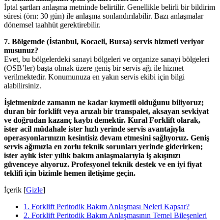
İptal şartları anlaşma metninde belirtilir. Genellikle belirli bir bildirim
süresi (örn: 30 gün) ile anlaşma sonlandırılabilir. Bazı anlaşmalar
dönemsel taahhüt gerektirebilir.
7. Bölgemde (İstanbul, Kocaeli, Bursa) servis hizmeti veriyor
musunuz?
Evet, bu bölgelerdeki sanayi bölgeleri ve organize sanayi bölgeleri
(OSB’ler) başta olmak üzere geniş bir servis ağı ile hizmet
verilmektedir. Konumunuza en yakın servis ekibi için bilgi
alabilirsiniz.
İşletmenizde zamanın ne kadar kıymetli olduğunu biliyoruz;
duran bir forklift veya arızalı bir transpalet, aksayan sevkiyat
ve doğrudan kazanç kaybı demektir. Kural Forklift olarak,
ister acil müdahale ister hızlı yerinde servis avantajıyla
operasyonlarınızın kesintisiz devam etmesini sağlıyoruz. Geniş
servis ağımızla en zorlu teknik sorunları yerinde giderirken;
ister aylık ister yıllık bakım anlaşmalarıyla iş akışınızı
güvenceye alıyoruz. Profesyonel teknik destek ve en iyi fiyat
teklifi için bizimle hemen iletişime geçin.
İçerik
[
Gizle
]
1.
Forklift Peritodik Bakım Anlaşması Neleri Kapsar?
2.
Forklift Peritodik Bakım Anlaşmasının Temel Bileşenleri