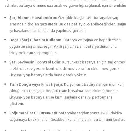
adımlar, batarya ömrünü uzatmak ve güvenliği sağlamak için önemlidir:
Şarj Alanını Havalandırın:
Özellikle kurşun-asit bataryalar şarj
sırasında hidrojen gazı üretir. Bu gaz patlayıcı olabileceğinden, şarjın
iyi havalandırılan bir alanda yapılması gerekir.
Doğru Şarj Cihazını Kullanın:
Batarya voltajına ve kapasitesine
uygun bir şarj cihazı seçin. Akıllı şarj cihazları, batarya durumunu
izleyerek aşırı şarjı engeller.
Şarj Seviyesini Kontrol Edin:
Kurşun-asit bataryalar için şarj öncesi
elektrolit seviyesinin kontrol edilmesi ve saf su eklenmesi gerekir.
Lityum-iyon bataryalarda buna gerek yoktur.
Tam Döngü veya Fırsat Şarjı:
Kurşun-asit bataryalar için mümkün
olduğunca tam şarj döngüsü (tam boşalma-tam dolma) önerilir.
Lityum-iyon bataryalar ise kısmi şarjlarla daha iyi performans
gösterir.
Soğuma Süresi:
Kurşun-asit bataryalar şarjdan sonra 15-30 dakika
soğumaya bırakılmalıdır. Sıcakken kullanıma alınması ömrünü kısaltır.