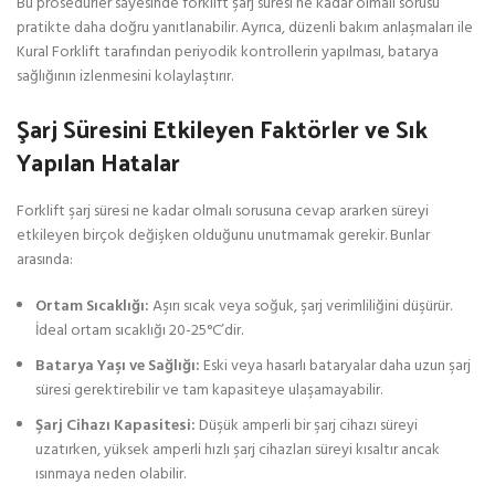
Bu prosedürler sayesinde forklift şarj süresi ne kadar olmalı sorusu
pratikte daha doğru yanıtlanabilir. Ayrıca, düzenli bakım anlaşmaları ile
Kural Forklift tarafından periyodik kontrollerin yapılması, batarya
sağlığının izlenmesini kolaylaştırır.
Şarj Süresini Etkileyen Faktörler ve Sık
Yapılan Hatalar
Forklift şarj süresi ne kadar olmalı sorusuna cevap ararken süreyi
etkileyen birçok değişken olduğunu unutmamak gerekir. Bunlar
arasında:
Ortam Sıcaklığı:
Aşırı sıcak veya soğuk, şarj verimliliğini düşürür.
İdeal ortam sıcaklığı 20-25°C’dir.
Batarya Yaşı ve Sağlığı:
Eski veya hasarlı bataryalar daha uzun şarj
süresi gerektirebilir ve tam kapasiteye ulaşamayabilir.
Şarj Cihazı Kapasitesi:
Düşük amperli bir şarj cihazı süreyi
uzatırken, yüksek amperli hızlı şarj cihazları süreyi kısaltır ancak
ısınmaya neden olabilir.