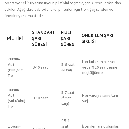
operasyonel ihtiyacına uygun pil tipini seçmek, şarj süresini doğrudan
etkiler. Aşağıdaki tabloda farklı pil türleri için tipik şarj süreleri ve
öneriler yer almaktadır:
STANDART
HIZLI
ÖNERILEN ŞARJ
PIL TIPI
ŞARJ
ŞARJ
SIKLIĞI
SÜRESI
SÜRESI
Kurşun-
Her kullanım sonrası
Asit
5-6 saat
8-10 saat
veya %20 seviyesine
(Kuru/Acı)
(kısmi)
düştüğünde
Tip
Kurşun-
5-7 saat
Asit
Her vardiya sonu tam
8-10 saat
(fırsat
(Sulu/Akü)
şarj
şarjı)
Tip
0.5-1
Lityum-
saat
İstenilen ara dolumlar,