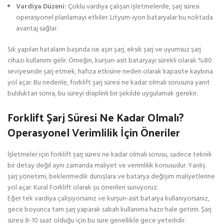
Vardiya Düzeni:
Çoklu vardiya çalışan işletmelerde, şarj süresi
operasyonel planlamayı etkiler. Lityum-iyon bataryalar bu noktada
avantaj sağlar.
Sık yapılan hataların başında ise aşırı şarj, eksik şarj ve uyumsuz şarj
cihazı kullanımı gelir. Örneğin, kurşun-asit bataryayı sürekli olarak %80
seviyesinde şarj etmek, hafıza etkisine neden olarak kapasite kaybına
yol açar. Bu nedenle, forklift şarj süresi ne kadar olmalı sorusuna yanıt
bulduktan sonra, bu süreyi disiplinli bir şekilde uygulamak gerekir.
Forklift Şarj Süresi Ne Kadar Olmalı?
Operasyonel Verimlilik İçin Öneriler
İşletmeler için forklift şarj süresi ne kadar olmalı sorusu, sadece teknik
bir detay değil aynı zamanda maliyet ve verimlilik konusudur. Yanlış
şarj yönetimi, beklenmedik duruşlara ve batarya değişim maliyetlerine
yol açar. Kural Forklift olarak şu önerileri sunuyoruz:
Eğer tek vardiya çalışıyorsanız ve kurşun-asit batarya kullanıyorsanız,
gece boyunca tam şarj yaparak sabah kullanıma hazır hale getirin. Şarj
süresi 8-10 saat olduğu için bu süre genellikle gece yeterlidir.