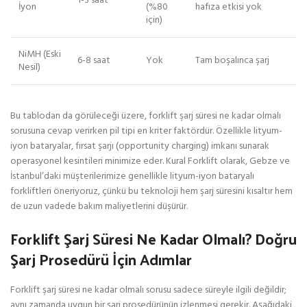
1-3 saat
İyon
(%80
hafıza etkisi yok
için)
NiMH (Eski
6-8 saat
Yok
Tam boşalınca şarj
Nesil)
Bu tablodan da görüleceği üzere, forklift şarj süresi ne kadar olmalı
sorusuna cevap verirken pil tipi en kriter faktördür. Özellikle lityum-
iyon bataryalar, fırsat şarjı (opportunity charging) imkanı sunarak
operasyonel kesintileri minimize eder. Kural Forklift olarak, Gebze ve
İstanbul’daki müşterilerimize genellikle lityum-iyon bataryalı
forkliftleri öneriyoruz, çünkü bu teknoloji hem şarj süresini kısaltır hem
de uzun vadede bakım maliyetlerini düşürür.
Forklift Şarj Süresi Ne Kadar Olmalı? Doğru
Şarj Prosedürü İçin Adımlar
Forklift şarj süresi ne kadar olmalı sorusu sadece süreyle ilgili değildir;
aynı zamanda uygun bir şarj prosedürünün izlenmesi gerekir. Aşağıdaki