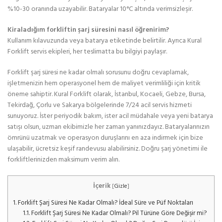
%10-30 oranında uzayabilir. Bataryalar 10°C altında verimsizleşir.
Kiraladığım forkliftin şarj süresini nasıl öğrenirim?
Kullanım kılavuzunda veya batarya etiketinde belirtilir. Ayrıca Kural
Forklift servis ekipleri, her teslimatta bu bilgiyi paylaşır.
Forklift şarj süresi ne kadar olmalı sorusunu doğru cevaplamak,
işletmenizin hem operasyonel hem de maliyet verimliliği için kritik
öneme sahiptir. Kural Forklift olarak, İstanbul, Kocaeli, Gebze, Bursa,
Tekirdağ, Çorlu ve Sakarya bölgelerinde 7/24 acil servis hizmeti
sunuyoruz. İster periyodik bakım, ister acil müdahale veya yeni batarya
satışı olsun, uzman ekibimizle her zaman yanınızdayız. Bataryalarınızın
ömrünü uzatmak ve operasyon duruşlarını en aza indirmek için bize
ulaşabilir, ücretsiz keşif randevusu alabilirsiniz. Doğru şarj yönetimi ile
forkliftlerinizden maksimum verim alın.
İçerik
[
Gizle
]
1.
Forklift Şarj Süresi Ne Kadar Olmalı? İdeal Süre ve Püf Noktaları
1.1.
Forklift Şarj Süresi Ne Kadar Olmalı? Pil Türüne Göre Değişir mi?