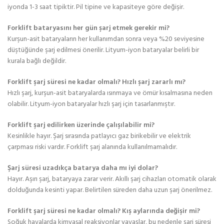
iyonda 1-3 saat tipiktir. Pil tipine ve kapasiteye göre değişir.
Forklift bataryasını her gün şarj etmek gerekir mi?
Kurşun-asit bataryaların her kullanımdan sonra veya %20 seviyesine
düştüğünde şarj edilmesi önerilir. Lityum-iyon bataryalar belirli bir
kurala bağlı değildir.
Forklift şarj süresi ne kadar olmalı? Hızlı şarj zararlı mı?
Hızlı şarj, kurşun-asit bataryalarda ısınmaya ve ömür kısalmasına neden
olabilir. Lityum-iyon bataryalar hızlı şarj için tasarlanmıştır.
Forklift şarj edilirken üzerinde çalışılabilir mi?
Kesinlikle hayır. Şarj sırasında patlayıcı gaz birikebilir ve elektrik
çarpması riski vardır. Forklift şarj alanında kullanılmamalıdır.
Şarj süresi uzadıkça batarya daha mı iyi dolar?
Hayır. Aşırı şarj, bataryaya zarar verir. Akıllı şarj cihazları otomatik olarak
dolduğunda kesinti yapar. Belirtilen süreden daha uzun şarj önerilmez.
Forklift şarj süresi ne kadar olmalı? Kış aylarında değişir mi?
Soğuk havalarda kimyasal reaksiyonlar yavaşlar, bu nedenle şarj süresi