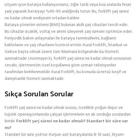
Lityum-iyon batarya kullanıyorsanız, öğle tatili veya kısa aralarda fırsat
şarjı yaparak bataryayı %80-90 aralığında tutun. Bu, forklift şarj süresi
ne kadar olmalı endişesini ortadan kaldırır.
Batarya yönetim sistemi (BMS) bulunan akıllı şarj cihazları tercih edin.
Bu cihazlar sıcaklık, voltaj ve akımı izleyerek şarj süresini optimize eder.
Periyodik bakım anlaşmaları ile batarya terminallerini, bağlantı
kablolarını ve şarj cihazlarını kontrol ettirin. Kural Forklift, İstanbul ve
Gebze başta olmak üzere tüm Marmara bölgesinde bu hizmeti
sunmaktadır. Unutmayın ki, forklift şarj süresi ne kadar olmalı sorusunun
cevabı, işletmenizin özel koşullarına göre uzman teknisyenler
tarafından belirlenmelidir. Kural Forklift, bu konuda ücretsiz keşif ve
danışmanlık hizmeti sunmaktadır.
Sıkça Sorulan Sorular
Forklift şarj süresi ne kadar olmalı sorusu, özellikle yoğun depo ve
lojistik operasyonlarında çalışan işletmelerin en sık sorduğu sorulardan
biridir.
Forklift şarj süresi ne kadar olmalı? Standart bir süre var
mı?
Standart bir süre yoktur. Kurşun-asit bataryalarda 8-10 saat, lityum-