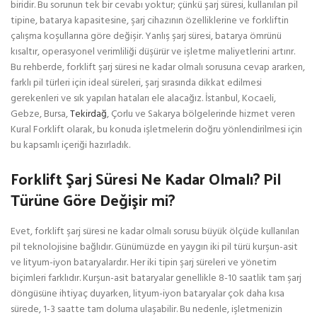
biridir. Bu sorunun tek bir cevabı yoktur; çünkü şarj süresi, kullanılan pil
tipine, batarya kapasitesine, şarj cihazının özelliklerine ve forkliftin
çalışma koşullarına göre değişir. Yanlış şarj süresi, batarya ömrünü
kısaltır, operasyonel verimliliği düşürür ve işletme maliyetlerini artırır.
Bu rehberde, forklift şarj süresi ne kadar olmalı sorusuna cevap ararken,
farklı pil türleri için ideal süreleri, şarj sırasında dikkat edilmesi
gerekenleri ve sık yapılan hataları ele alacağız. İstanbul, Kocaeli,
Gebze, Bursa,
Tekirdağ
, Çorlu ve Sakarya bölgelerinde hizmet veren
Kural Forklift olarak, bu konuda işletmelerin doğru yönlendirilmesi için
bu kapsamlı içeriği hazırladık.
Forklift Şarj Süresi Ne Kadar Olmalı? Pil
Türüne Göre Değişir mi?
Evet, forklift şarj süresi ne kadar olmalı sorusu büyük ölçüde kullanılan
pil teknolojisine bağlıdır. Günümüzde en yaygın iki pil türü kurşun-asit
ve lityum-iyon bataryalardır. Her iki tipin şarj süreleri ve yönetim
biçimleri farklıdır. Kurşun-asit bataryalar genellikle 8-10 saatlik tam şarj
döngüsüne ihtiyaç duyarken, lityum-iyon bataryalar çok daha kısa
sürede, 1-3 saatte tam doluma ulaşabilir. Bu nedenle, işletmenizin