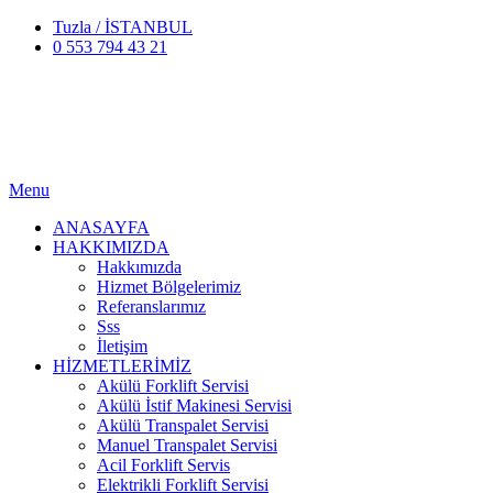
Tuzla / İSTANBUL
0 553 794 43 21
Menu
ANASAYFA
HAKKIMIZDA
Hakkımızda
Hizmet Bölgelerimiz
Referanslarımız
Sss
İletişim
HİZMETLERİMİZ
Akülü Forklift Servisi
Akülü İstif Makinesi Servisi
Akülü Transpalet Servisi
Manuel Transpalet Servisi
Acil Forklift Servis
Elektrikli Forklift Servisi