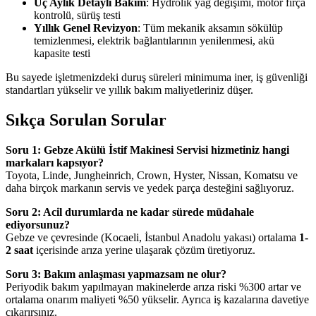
Üç Aylık Detaylı Bakım
: Hydrolik yağ değişimi, motor fırça
kontrolü, sürüş testi
Yıllık Genel Revizyon
: Tüm mekanik aksamın sökülüp
temizlenmesi, elektrik bağlantılarının yenilenmesi, akü
kapasite testi
Bu sayede işletmenizdeki duruş süreleri minimuma iner, iş güvenliği
standartları yükselir ve yıllık bakım maliyetleriniz düşer.
Sıkça Sorulan Sorular
Soru 1: Gebze Akülü İstif Makinesi Servisi hizmetiniz hangi
markaları kapsıyor?
Toyota, Linde, Jungheinrich, Crown, Hyster, Nissan, Komatsu ve
daha birçok markanın servis ve yedek parça desteğini sağlıyoruz.
Soru 2: Acil durumlarda ne kadar sürede müdahale
ediyorsunuz?
Gebze ve çevresinde (Kocaeli, İstanbul Anadolu yakası) ortalama
1-
2 saat
içerisinde arıza yerine ulaşarak çözüm üretiyoruz.
Soru 3: Bakım anlaşması yapmazsam ne olur?
Periyodik bakım yapılmayan makinelerde arıza riski %300 artar ve
ortalama onarım maliyeti %50 yükselir. Ayrıca iş kazalarına davetiye
çıkarırsınız.