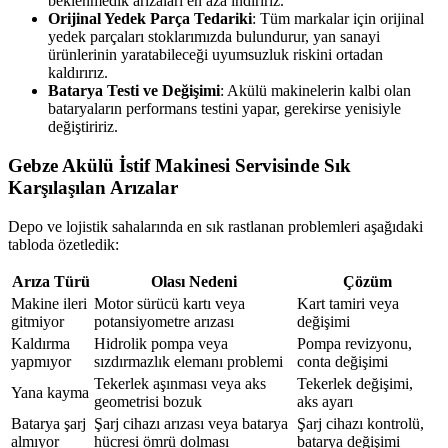
beklenmedik arızaları en aza indiririz.
Orijinal Yedek Parça Tedariki
: Tüm markalar için orijinal
yedek parçaları stoklarımızda bulundurur, yan sanayi
ürünlerinin yaratabileceği uyumsuzluk riskini ortadan
kaldırırız.
Batarya Testi ve Değişimi
: Akülü makinelerin kalbi olan
bataryaların performans testini yapar, gerekirse yenisiyle
değiştiririz.
Gebze Akülü İstif Makinesi Servisinde Sık
Karşılaşılan Arızalar
Depo ve lojistik sahalarında en sık rastlanan problemleri aşağıdaki
tabloda özetledik:
Arıza Türü
Olası Nedeni
Çözüm
Makine ileri
Motor sürücü kartı veya
Kart tamiri veya
gitmiyor
potansiyometre arızası
değişimi
Kaldırma
Hidrolik pompa veya
Pompa revizyonu,
yapmıyor
sızdırmazlık elemanı problemi
conta değişimi
Tekerlek aşınması veya aks
Tekerlek değişimi,
Yana kayma
geometrisi bozuk
aks ayarı
Batarya şarj
Şarj cihazı arızası veya batarya
Şarj cihazı kontrolü,
almıyor
hücresi ömrü dolması
batarya değişimi