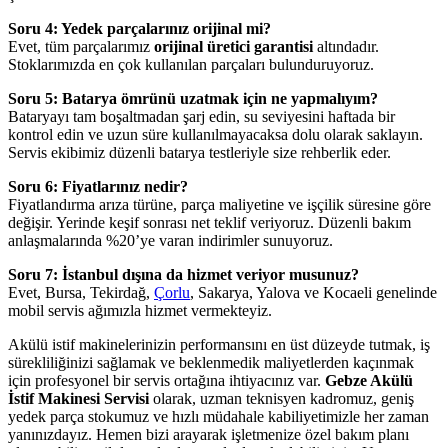
Soru 4: Yedek parçalarınız orijinal mi?
Evet, tüm parçalarımız
orijinal üretici garantisi
altındadır.
Stoklarımızda en çok kullanılan parçaları bulunduruyoruz.
Soru 5: Batarya ömrünü uzatmak için ne yapmalıyım?
Bataryayı tam boşaltmadan şarj edin, su seviyesini haftada bir
kontrol edin ve uzun süre kullanılmayacaksa dolu olarak saklayın.
Servis ekibimiz düzenli batarya testleriyle size rehberlik eder.
Soru 6: Fiyatlarınız nedir?
Fiyatlandırma arıza türüne, parça maliyetine ve işçilik süresine göre
değişir. Yerinde keşif sonrası net teklif veriyoruz. Düzenli bakım
anlaşmalarında %20’ye varan indirimler sunuyoruz.
Soru 7: İstanbul dışına da hizmet veriyor musunuz?
Evet, Bursa, Tekirdağ,
Çorlu
, Sakarya, Yalova ve Kocaeli genelinde
mobil servis ağımızla hizmet vermekteyiz.
Akülü istif makinelerinizin performansını en üst düzeyde tutmak, iş
sürekliliğinizi sağlamak ve beklenmedik maliyetlerden kaçınmak
için profesyonel bir servis ortağına ihtiyacınız var.
Gebze Akülü
İstif Makinesi Servisi
olarak, uzman teknisyen kadromuz, geniş
yedek parça stokumuz ve hızlı müdahale kabiliyetimizle her zaman
yanınızdayız. Hemen bizi arayarak işletmenize özel bakım planı