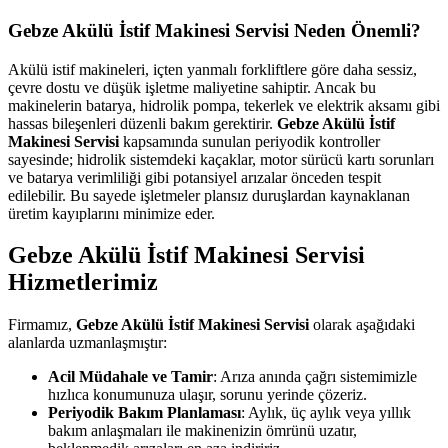
Gebze Akülü İstif Makinesi Servisi Neden Önemli?
Akülü istif makineleri, içten yanmalı forkliftlere göre daha sessiz,
çevre dostu ve düşük işletme maliyetine sahiptir. Ancak bu
makinelerin batarya, hidrolik pompa, tekerlek ve elektrik aksamı gibi
hassas bileşenleri düzenli bakım gerektirir.
Gebze Akülü İstif
Makinesi Servisi
kapsamında sunulan periyodik kontroller
sayesinde; hidrolik sistemdeki kaçaklar, motor sürücü kartı sorunları
ve batarya verimliliği gibi potansiyel arızalar önceden tespit
edilebilir. Bu sayede işletmeler plansız duruşlardan kaynaklanan
üretim kayıplarını minimize eder.
Gebze Akülü İstif Makinesi Servisi
Hizmetlerimiz
Firmamız,
Gebze Akülü İstif Makinesi Servisi
olarak aşağıdaki
alanlarda uzmanlaşmıştır:
Acil Müdahale ve Tamir
: Arıza anında çağrı sistemimizle
hızlıca konumunuza ulaşır, sorunu yerinde çözeriz.
Periyodik Bakım Planlaması
: Aylık, üç aylık veya yıllık
bakım anlaşmaları ile makinenizin ömrünü uzatır,