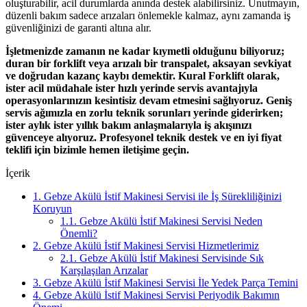
oluşturabilir, acil durumlarda anında destek alabilirsiniz. Unutmayın,
düzenli bakım sadece arızaları önlemekle kalmaz, aynı zamanda iş
güvenliğinizi de garanti altına alır.
İşletmenizde zamanın ne kadar kıymetli olduğunu biliyoruz;
duran bir forklift veya arızalı bir transpalet, aksayan sevkiyat
ve doğrudan kazanç kaybı demektir. Kural Forklift olarak,
ister acil müdahale ister hızlı yerinde servis avantajıyla
operasyonlarınızın kesintisiz devam etmesini sağlıyoruz. Geniş
servis ağımızla en zorlu teknik sorunları yerinde giderirken;
ister aylık ister yıllık bakım anlaşmalarıyla iş akışınızı
güvenceye alıyoruz. Profesyonel teknik destek ve en iyi fiyat
teklifi için bizimle hemen iletişime geçin.
İçerik
1.
Gebze Akülü İstif Makinesi Servisi ile İş Sürekliliğinizi
Koruyun
1.1.
Gebze Akülü İstif Makinesi Servisi Neden
Önemli?
2.
Gebze Akülü İstif Makinesi Servisi Hizmetlerimiz
2.1.
Gebze Akülü İstif Makinesi Servisinde Sık
Karşılaşılan Arızalar
3.
Gebze Akülü İstif Makinesi Servisi İle Yedek Parça Temini
4.
Gebze Akülü İstif Makinesi Servisi Periyodik Bakımın