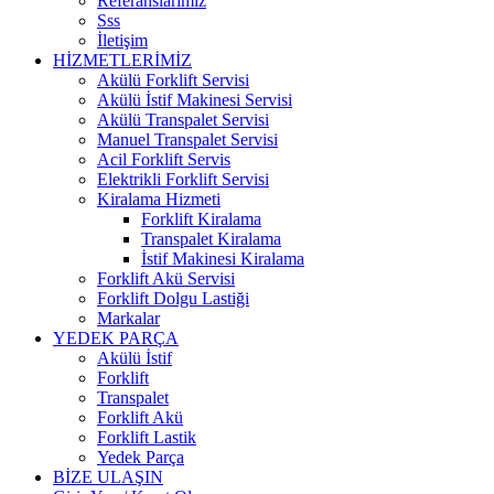
Referanslarımız
Sss
İletişim
HİZMETLERİMİZ
Akülü Forklift Servisi
Akülü İstif Makinesi Servisi
Akülü Transpalet Servisi
Manuel Transpalet Servisi
Acil Forklift Servis
Elektrikli Forklift Servisi
Kiralama Hizmeti
Forklift Kiralama
Transpalet Kiralama
İstif Makinesi Kiralama
Forklift Akü Servisi
Forklift Dolgu Lastiği
Markalar
YEDEK PARÇA
Akülü İstif
Forklift
Transpalet
Forklift Akü
Forklift Lastik
Yedek Parça
BİZE ULAŞIN