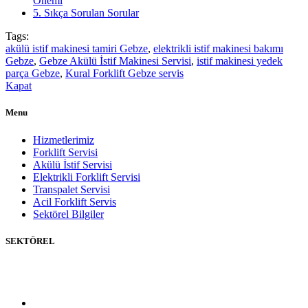
Önemi
5.
Sıkça Sorulan Sorular
Tags:
akülü istif makinesi tamiri Gebze
,
elektrikli istif makinesi bakımı
Gebze
,
Gebze Akülü İstif Makinesi Servisi
,
istif makinesi yedek
parça Gebze
,
Kural Forklift Gebze servis
Kapat
Menu
Hizmetlerimiz
Forklift Servisi
Akülü İstif Servisi
Elektrikli Forklift Servisi
Transpalet Servisi
Acil Forklift Servis
Sektörel Bilgiler
SEKTÖREL