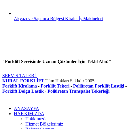
Akyazı ve Sapanca Bölgesi Kiralık İş Makineleri
"Forklift Servisinde Uzman Çözümler İçin Teklif Alın!"
SERVİS TALEBİ
KURAL FORKLİFT
Tüm Hakları Saklıdır
2005
Forklift Kiralama
-
Forklift Tekeri
-
Poliüretan Forklift Lastiği
-
Forklift Dolgu Lastik
-
Poliüretan Transpalet Tekerleği
ANASAYFA
HAKKIMIZDA
Hakkımızda
Hizmet Bölgelerimiz