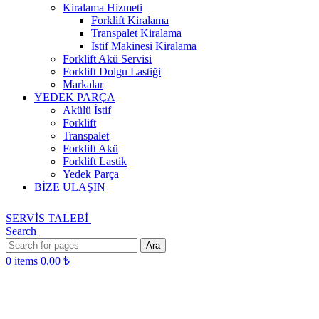
Kiralama Hizmeti
Forklift Kiralama
Transpalet Kiralama
İstif Makinesi Kiralama
Forklift Akü Servisi
Forklift Dolgu Lastiği
Markalar
YEDEK PARÇA
Akülü İstif
Forklift
Transpalet
Forklift Akü
Forklift Lastik
Yedek Parça
BİZE ULAŞIN
SERVİS TALEBİ
Search
Ara
0
items
0.00
₺