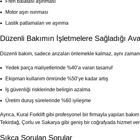
Fren balatası aşınması
Motor aşırı ısınması
Lastik patlamaları ve aşınma
Düzenli Bakımın İşletmelere Sağladığı Ava
Düzenli bakım, sadece arızaları önlemekle kalmaz, aynı zama
Yedek parça maliyetlerinde %40’a varan tasarruf
Ekipman kullanım ömründe %50’ye kadar artış
İş güvenliği risklerinde belirgin azalma
Üretim duruş sürelerinde %60 iyileşme
Ayrıca, Kural Forklift gibi profesyonel bir firmayla yapılan bakı
Tekirdağ, Çorlu ve Sakarya gibi geniş bir coğrafyada hizmet vere
Sıkça Sorulan Sorular