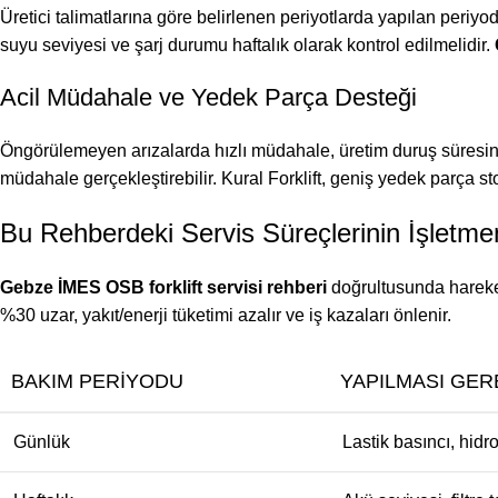
Üretici talimatlarına göre belirlenen periyotlarda yapılan periyodi
suyu seviyesi ve şarj durumu haftalık olarak kontrol edilmelidir.
Acil Müdahale ve Yedek Parça Desteği
Öngörülemeyen arızalarda hızlı müdahale, üretim duruş süresini
müdahale gerçekleştirebilir. Kural Forklift, geniş yedek parça st
Bu Rehberdeki Servis Süreçlerinin İşletmen
Gebze İMES OSB forklift servisi rehberi
doğrultusunda hareket
%30 uzar, yakıt/enerji tüketimi azalır ve iş kazaları önlenir.
BAKIM PERIYODU
YAPILMASI GER
Günlük
Lastik basıncı, hidro