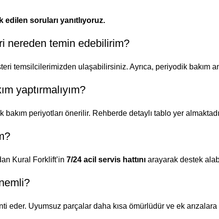
k edilen soruları yanıtlıyoruz.
ri nereden temin edebilirim?
i temsilcilerimizden ulaşabilirsiniz. Ayrıca, periyodik bakım a
kım yaptırmalıyım?
k bakım periyotları önerilir. Rehberde detaylı tablo yer almaktadı
ım?
dan Kural Forklift’in
7/24 acil servis hattını
arayarak destek alabi
önemli?
nti eder. Uyumsuz parçalar daha kısa ömürlüdür ve ek arızalara y