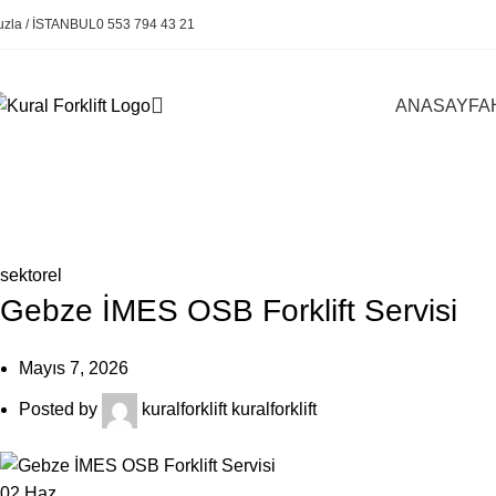
uzla / İSTANBUL
0 553 794 43 21
ANASAYFA
Kural Forklift
sektorel
Gebze İMES OSB Forklift Servisi
Mayıs 7, 2026
Posted by
kuralforklift kuralforklift
02
Haz