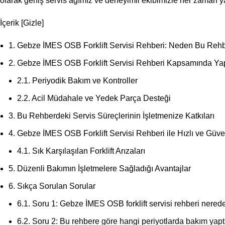
olarak geniş servis ağımız ve deneyimli ekibimizle her zaman y
İçerik
[
Gizle
]
1.
Gebze İMES OSB Forklift Servisi Rehberi: Neden Bu Reh
2.
Gebze İMES OSB Forklift Servisi Rehberi Kapsamında Yap
2.1.
Periyodik Bakım ve Kontroller
2.2.
Acil Müdahale ve Yedek Parça Desteği
3.
Bu Rehberdeki Servis Süreçlerinin İşletmenize Katkıları
4.
Gebze İMES OSB Forklift Servisi Rehberi ile Hızlı ve Güv
4.1.
Sık Karşılaşılan Forklift Arızaları
5.
Düzenli Bakımın İşletmelere Sağladığı Avantajlar
6.
Sıkça Sorulan Sorular
6.1.
Soru 1: Gebze İMES OSB forklift servisi rehberi nered
6.2.
Soru 2: Bu rehbere göre hangi periyotlarda bakım yapt