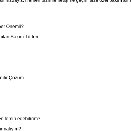
anınızdayız. Hemen bizimle iletişime geçin, size özel bakım anl
ber Önemli?
ılan Bakım Türleri
enilir Çözüm
en temin edebilirim?
ırmalıyım?