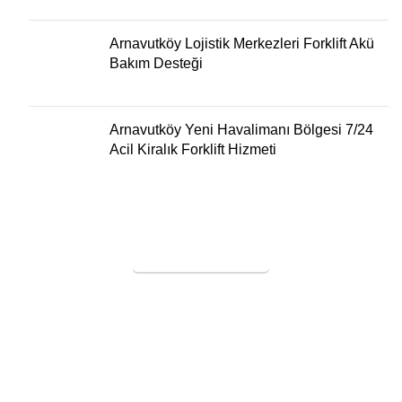
Arnavutköy Lojistik Merkezleri Forklift Akü
Bakım Desteği
Arnavutköy Yeni Havalimanı Bölgesi 7/24
Acil Kiralık Forklift Hizmeti
SERVİS TALEBİ
KURAL FORKLİFT
Tüm Hakları Saklıdır
2005
Forklift Kiralama
-
Forklift Tekeri
-
Poliüretan Forklift
Lastiği
-
Forklift Dolgu Lastik
-
Poliüretan Transpalet
Tekerleği