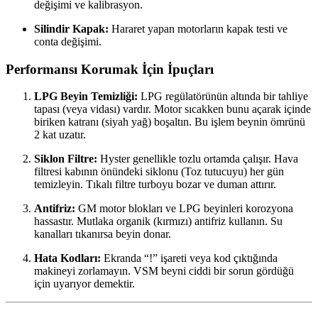
değişimi ve kalibrasyon.
Silindir Kapak:
Hararet yapan motorların kapak testi ve
conta değişimi.
Performansı Korumak İçin İpuçları
LPG Beyin Temizliği:
LPG regülatörünün altında bir tahliye
tapası (veya vidası) vardır. Motor sıcakken bunu açarak içinde
biriken katranı (siyah yağ) boşaltın. Bu işlem beynin ömrünü
2 kat uzatır.
Siklon Filtre:
Hyster genellikle tozlu ortamda çalışır. Hava
filtresi kabının önündeki siklonu (Toz tutucuyu) her gün
temizleyin. Tıkalı filtre turboyu bozar ve duman attırır.
Antifriz:
GM motor blokları ve LPG beyinleri korozyona
hassastır. Mutlaka organik (kırmızı) antifriz kullanın. Su
kanalları tıkanırsa beyin donar.
Hata Kodları:
Ekranda “!” işareti veya kod çıktığında
makineyi zorlamayın. VSM beyni ciddi bir sorun gördüğü
için uyarıyor demektir.