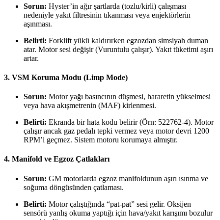
Sorun:
Hyster’in ağır şartlarda (tozlu/kirli) çalışması
nedeniyle yakıt filtresinin tıkanması veya enjektörlerin
aşınması.
Belirti:
Forklift yükü kaldırırken egzozdan simsiyah duman
atar. Motor sesi değişir (Vuruntulu çalışır). Yakıt tüketimi aşırı
artar.
3. VSM Koruma Modu (Limp Mode)
Sorun:
Motor yağı basıncının düşmesi, hararetin yükselmesi
veya hava akışmetrenin (MAF) kirlenmesi.
Belirti:
Ekranda bir hata kodu belirir (Örn: 522762-4). Motor
çalışır ancak gaz pedalı tepki vermez veya motor devri 1200
RPM’i geçmez. Sistem motoru korumaya almıştır.
4. Manifold ve Egzoz Çatlakları
Sorun:
GM motorlarda egzoz manifoldunun aşırı ısınma ve
soğuma döngüsünden çatlaması.
Belirti:
Motor çalıştığında “pat-pat” sesi gelir. Oksijen
sensörü yanlış okuma yaptığı için hava/yakıt karışımı bozulur