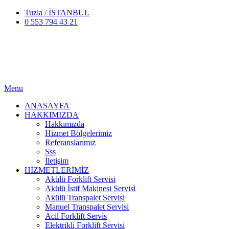
Tuzla / İSTANBUL
0 553 794 43 21
Menu
ANASAYFA
HAKKIMIZDA
Hakkımızda
Hizmet Bölgelerimiz
Referanslarımız
Sss
İletişim
HİZMETLERİMİZ
Akülü Forklift Servisi
Akülü İstif Makinesi Servisi
Akülü Transpalet Servisi
Manuel Transpalet Servisi
Acil Forklift Servis
Elektrikli Forklift Servisi