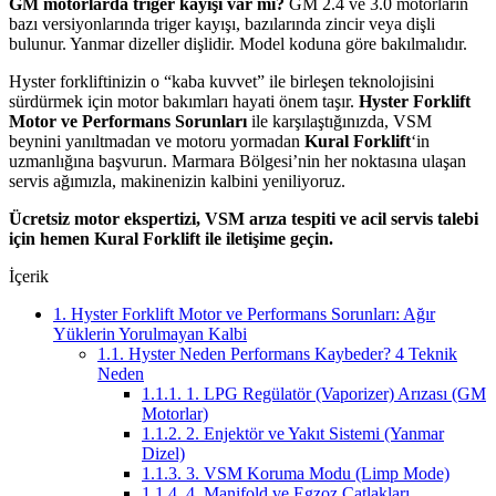
GM motorlarda triger kayışı var mı?
GM 2.4 ve 3.0 motorların
bazı versiyonlarında triger kayışı, bazılarında zincir veya dişli
bulunur. Yanmar dizeller dişlidir. Model koduna göre bakılmalıdır.
Hyster forkliftinizin o “kaba kuvvet” ile birleşen teknolojisini
sürdürmek için motor bakımları hayati önem taşır.
Hyster Forklift
Motor ve Performans Sorunları
ile karşılaştığınızda, VSM
beynini yanıltmadan ve motoru yormadan
Kural Forklift
‘in
uzmanlığına başvurun. Marmara Bölgesi’nin her noktasına ulaşan
servis ağımızla, makinenizin kalbini yeniliyoruz.
Ücretsiz motor ekspertizi, VSM arıza tespiti ve acil servis talebi
için hemen Kural Forklift ile iletişime geçin.
İçerik
1.
Hyster Forklift Motor ve Performans Sorunları: Ağır
Yüklerin Yorulmayan Kalbi
1.1.
Hyster Neden Performans Kaybeder? 4 Teknik
Neden
1.1.1.
1. LPG Regülatör (Vaporizer) Arızası (GM
Motorlar)
1.1.2.
2. Enjektör ve Yakıt Sistemi (Yanmar
Dizel)
1.1.3.
3. VSM Koruma Modu (Limp Mode)
1.1.4.
4. Manifold ve Egzoz Çatlakları