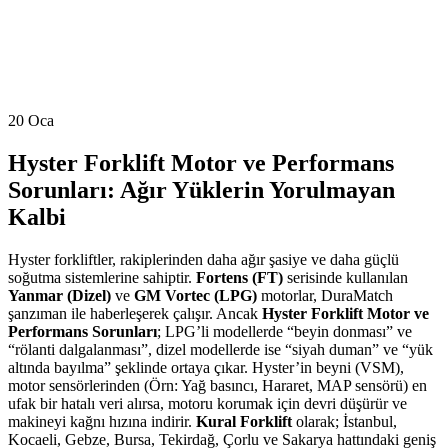
20
Oca
Hyster Forklift Motor ve Performans
Sorunları: Ağır Yüklerin Yorulmayan
Kalbi
Hyster forkliftler, rakiplerinden daha ağır şasiye ve daha güçlü
soğutma sistemlerine sahiptir.
Fortens (FT)
serisinde kullanılan
Yanmar (Dizel)
ve
GM Vortec (LPG)
motorlar, DuraMatch
şanzıman ile haberleşerek çalışır. Ancak
Hyster Forklift Motor ve
Performans Sorunları
; LPG’li modellerde “beyin donması” ve
“rölanti dalgalanması”, dizel modellerde ise “siyah duman” ve “yük
altında bayılma” şeklinde ortaya çıkar. Hyster’in beyni (VSM),
motor sensörlerinden (Örn: Yağ basıncı, Hararet, MAP sensörü) en
ufak bir hatalı veri alırsa, motoru korumak için devri düşürür ve
makineyi kağnı hızına indirir.
Kural Forklift
olarak; İstanbul,
Kocaeli, Gebze, Bursa, Tekirdağ, Çorlu ve Sakarya hattındaki geniş