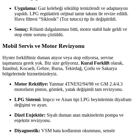
Uygulama:
Gaz kelebeği sökülüp temizlendi ve adaptasyon
yapıldı. LPG regülatörü orijinal tamir takımı ile revize edildi.
Hava filtresi “Siklonik” (Toz tutucu) tip ile değiştirildi.
Sonuç:
Rölanti dalgalanması bitti, motor stabil hale geldi ve
stop etme sorunu çözüldü.
Mobil Servis ve Motor Revizyonu
Hyster forkliftiniz duman atıyor veya stop ediyorsa, servise
taşımanıza gerek yok. Biz size geliyoruz.
Kural Forklift
olarak,
İstanbul, Kocaeli, Gebze, Bursa, Tekirdağ, Çorlu ve Sakarya
bölgelerinde hizmetinizdeyiz.
Motor Rektifiye:
Yanmar 4TNE92/94/98 ve GM 2.4/4.3
motorların piston, gömlek, yatak değişimli tam revizyonu.
LPG Sistemi:
Impco ve Aisan tipi LPG beyinlerinin diyafram
değişimi ve ayarı.
Dizel Enjektör:
Siyah duman atan makinelerin pompa ve
enjektör revizyonu.
Diyagnostik:
VSM hata kodlarının okunması, sensör