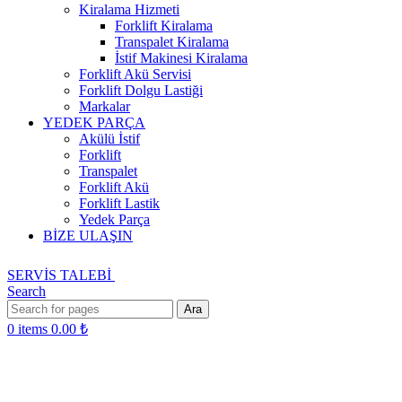
Kiralama Hizmeti
Forklift Kiralama
Transpalet Kiralama
İstif Makinesi Kiralama
Forklift Akü Servisi
Forklift Dolgu Lastiği
Markalar
YEDEK PARÇA
Akülü İstif
Forklift
Transpalet
Forklift Akü
Forklift Lastik
Yedek Parça
BİZE ULAŞIN
SERVİS TALEBİ
Search
Ara
0
items
0.00
₺