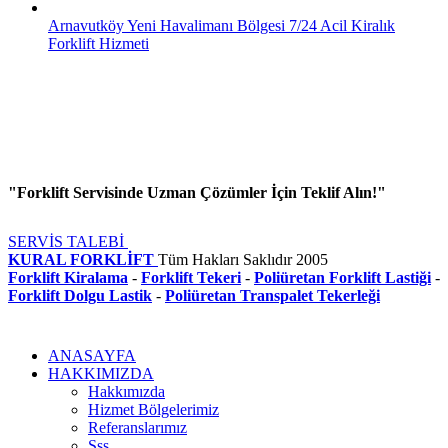
Arnavutköy Yeni Havalimanı Bölgesi 7/24 Acil Kiralık
Forklift Hizmeti
"Forklift Servisinde Uzman Çözümler İçin Teklif Alın!"
SERVİS TALEBİ
KURAL FORKLİFT
Tüm Hakları Saklıdır
2005
Forklift Kiralama
-
Forklift Tekeri
-
Poliüretan Forklift Lastiği
-
Forklift Dolgu Lastik
-
Poliüretan Transpalet Tekerleği
ANASAYFA
HAKKIMIZDA
Hakkımızda
Hizmet Bölgelerimiz
Referanslarımız
Sss