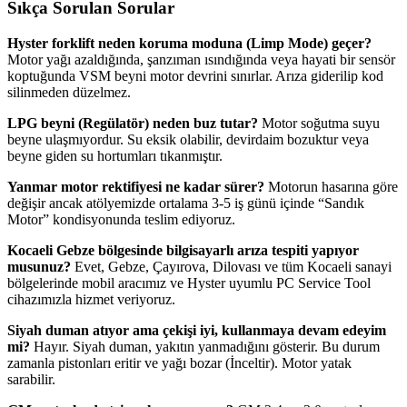
Sıkça Sorulan Sorular
Hyster forklift neden koruma moduna (Limp Mode) geçer?
Motor yağı azaldığında, şanzıman ısındığında veya hayati bir sensör
koptuğunda VSM beyni motor devrini sınırlar. Arıza giderilip kod
silinmeden düzelmez.
LPG beyni (Regülatör) neden buz tutar?
Motor soğutma suyu
beyne ulaşmıyordur. Su eksik olabilir, devirdaim bozuktur veya
beyne giden su hortumları tıkanmıştır.
Yanmar motor rektifiyesi ne kadar sürer?
Motorun hasarına göre
değişir ancak atölyemizde ortalama 3-5 iş günü içinde “Sandık
Motor” kondisyonunda teslim ediyoruz.
Kocaeli Gebze bölgesinde bilgisayarlı arıza tespiti yapıyor
musunuz?
Evet, Gebze, Çayırova, Dilovası ve tüm Kocaeli sanayi
bölgelerinde mobil aracımız ve Hyster uyumlu PC Service Tool
cihazımızla hizmet veriyoruz.
Siyah duman atıyor ama çekişi iyi, kullanmaya devam edeyim
mi?
Hayır. Siyah duman, yakıtın yanmadığını gösterir. Bu durum
zamanla pistonları eritir ve yağı bozar (İnceltir). Motor yatak
sarabilir.