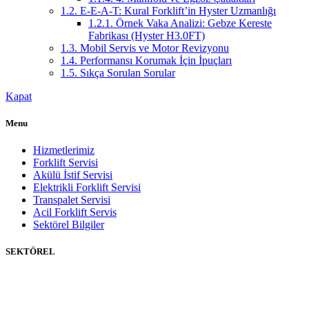
1.2.
E-E-A-T: Kural Forklift’in Hyster Uzmanlığı
1.2.1.
Örnek Vaka Analizi: Gebze Kereste
Fabrikası (Hyster H3.0FT)
1.3.
Mobil Servis ve Motor Revizyonu
1.4.
Performansı Korumak İçin İpuçları
1.5.
Sıkça Sorulan Sorular
Kapat
Menu
Hizmetlerimiz
Forklift Servisi
Akülü İstif Servisi
Elektrikli Forklift Servisi
Transpalet Servisi
Acil Forklift Servis
Sektörel Bilgiler
SEKTÖREL