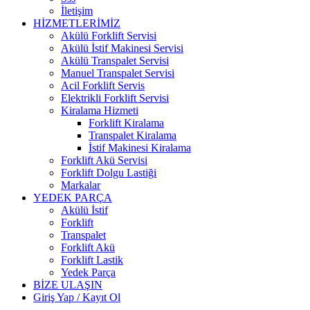
İletişim
HİZMETLERİMİZ
Akülü Forklift Servisi
Akülü İstif Makinesi Servisi
Akülü Transpalet Servisi
Manuel Transpalet Servisi
Acil Forklift Servis
Elektrikli Forklift Servisi
Kiralama Hizmeti
Forklift Kiralama
Transpalet Kiralama
İstif Makinesi Kiralama
Forklift Akü Servisi
Forklift Dolgu Lastiği
Markalar
YEDEK PARÇA
Akülü İstif
Forklift
Transpalet
Forklift Akü
Forklift Lastik
Yedek Parça
BİZE ULAŞIN
Giriş Yap / Kayıt Ol