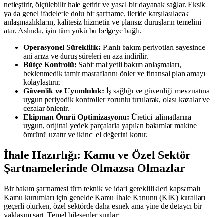
netleştirir, ölçülebilir hale getirir ve yasal bir dayanak sağlar. Eksik
ya da genel ifadelerle dolu bir şartname, ileride karşılaşılacak
anlaşmazlıkların, kalitesiz hizmetin ve plansız duruşların temelini
atar. Aslında, işin tüm yükü bu belgeye bağlı.
Operasyonel Süreklilik:
Planlı bakım periyotları sayesinde
ani arıza ve duruş süreleri en aza indirilir.
Bütçe Kontrolü:
Sabit maliyetli bakım anlaşmaları,
beklenmedik tamir masraflarını önler ve finansal planlamayı
kolaylaştırır.
Güvenlik ve Uyumluluk:
İş sağlığı ve güvenliği mevzuatına
uygun periyodik kontroller zorunlu tutularak, olası kazalar ve
cezalar önlenir.
Ekipman Ömrü Optimizasyonu:
Üretici talimatlarına
uygun, orijinal yedek parçalarla yapılan bakımlar makine
ömrünü uzatır ve ikinci el değerini korur.
İhale Hazırlığı: Kamu ve Özel Sektör
Şartnamelerinde Olmazsa Olmazlar
Bir bakım şartnamesi tüm teknik ve idari gereklilikleri kapsamalı.
Kamu kurumları için genelde Kamu İhale Kanunu (KİK) kuralları
geçerli olurken, özel sektörde daha esnek ama yine de detaycı bir
yaklaşım şart. Temel bileşenler şunlar: