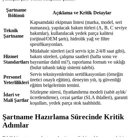
Şartname
Açıklama ve Kritik Detaylar
Bölümü
Kapsamdaki ekipman listesi (marka, model, seri
numarası), yapılacak bakım türleri (A, B, C seviye
Teknik
bakımlar), kullanılacak yedek parça kalitesi
Şartname
(orijinal/OEM şartı), hidrolik yağ ve filtre
spesifikasyonları.
Müdahale süreleri (acil servis için 2/4/8 saat gibi),
Hizmet
bakım süreleri, çalışma saatleri (hafta sonu ve
Standartları
bayramlar dahil mi?), raporlama formatı ve sıklığı
(bulut tabanlı takip sistemi talebi).
Servis teknisyenlerinin sertifikasyonları (örneğin
Personel
üretici onaylı eğitim), deneyim yılı, iş güvenliği
Yeterlilikleri
eğitim belgelerinin temini.
Sözleşme süresi, fiyatlandırma modeli (sabit aylık/
İdari ve
ücretlendirme), cezai şartlar (SLA ihlalleri), garanti
Mali Şartlar
koşulları, yedek parça stok taahhüdü.
Şartname Hazırlama Sürecinde Kritik
Adımlar