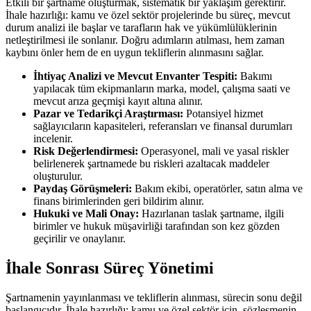
Etkili bir şartname oluşturmak, sistematik bir yaklaşım gerektirir.
İhale hazırlığı: kamu ve özel sektör projelerinde bu süreç, mevcut
durum analizi ile başlar ve tarafların hak ve yükümlülüklerinin
netleştirilmesi ile sonlanır. Doğru adımların atılması, hem zaman
kaybını önler hem de en uygun tekliflerin alınmasını sağlar.
İhtiyaç Analizi ve Mevcut Envanter Tespiti:
Bakımı
yapılacak tüm ekipmanların marka, model, çalışma saati ve
mevcut arıza geçmişi kayıt altına alınır.
Pazar ve Tedarikçi Araştırması:
Potansiyel hizmet
sağlayıcıların kapasiteleri, referansları ve finansal durumları
incelenir.
Risk Değerlendirmesi:
Operasyonel, mali ve yasal riskler
belirlenerek şartnamede bu riskleri azaltacak maddeler
oluşturulur.
Paydaş Görüşmeleri:
Bakım ekibi, operatörler, satın alma ve
finans birimlerinden geri bildirim alınır.
Hukuki ve Mali Onay:
Hazırlanan taslak şartname, ilgili
birimler ve hukuk müşavirliği tarafından son kez gözden
geçirilir ve onaylanır.
İhale Sonrası Süreç Yönetimi
Şartnamenin yayınlanması ve tekliflerin alınması, sürecin sonu değil
başlangıcıdır. İhale hazırlığı: kamu ve özel sektör için, sözleşmenin