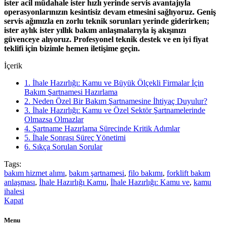
ister acil müdahale ister hızlı yerinde servis avantajıyla
operasyonlarınızın kesintisiz devam etmesini sağlıyoruz. Geniş
servis ağımızla en zorlu teknik sorunları yerinde giderirken;
ister aylık ister yıllık bakım anlaşmalarıyla iş akışınızı
güvenceye alıyoruz. Profesyonel teknik destek ve en iyi fiyat
teklifi için bizimle hemen iletişime geçin.
İçerik
1.
İhale Hazırlığı: Kamu ve Büyük Ölçekli Firmalar İçin
Bakım Şartnamesi Hazırlama
2.
Neden Özel Bir Bakım Şartnamesine İhtiyaç Duyulur?
3.
İhale Hazırlığı: Kamu ve Özel Sektör Şartnamelerinde
Olmazsa Olmazlar
4.
Şartname Hazırlama Sürecinde Kritik Adımlar
5.
İhale Sonrası Süreç Yönetimi
6.
Sıkça Sorulan Sorular
Tags:
bakım hizmet alımı
,
bakım şartnamesi
,
filo bakımı
,
forklift bakım
anlaşması
,
İhale Hazırlığı Kamu
,
İhale Hazırlığı: Kamu ve
,
kamu
ihalesi
Kapat
Menu