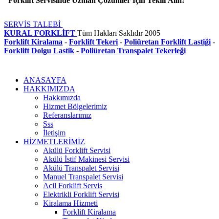
"Forklift Servisinde Uzman Çözümler İçin Teklif Alın!"
SERVİS TALEBİ
KURAL FORKLİFT
Tüm Hakları Saklıdır
2005
Forklift Kiralama
-
Forklift Tekeri
-
Poliüretan Forklift Lastiği
-
Forklift Dolgu Lastik
-
Poliüretan Transpalet Tekerleği
ANASAYFA
HAKKIMIZDA
Hakkımızda
Hizmet Bölgelerimiz
Referanslarımız
Sss
İletişim
HİZMETLERİMİZ
Akülü Forklift Servisi
Akülü İstif Makinesi Servisi
Akülü Transpalet Servisi
Manuel Transpalet Servisi
Acil Forklift Servis
Elektrikli Forklift Servisi
Kiralama Hizmeti
Forklift Kiralama