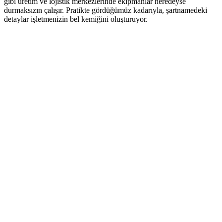
gibi üretim ve lojistik merkezlerinde ekipmanlar neredeyse
durmaksızın çalışır. Pratikte gördüğümüz kadarıyla, şartnamedeki
detaylar işletmenizin bel kemiğini oluşturuyor.