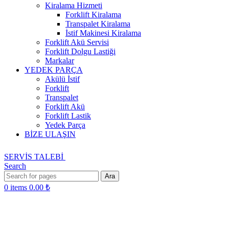
Kiralama Hizmeti
Forklift Kiralama
Transpalet Kiralama
İstif Makinesi Kiralama
Forklift Akü Servisi
Forklift Dolgu Lastiği
Markalar
YEDEK PARÇA
Akülü İstif
Forklift
Transpalet
Forklift Akü
Forklift Lastik
Yedek Parça
BİZE ULAŞIN
SERVİS TALEBİ
Search
Ara
0
items
0.00
₺