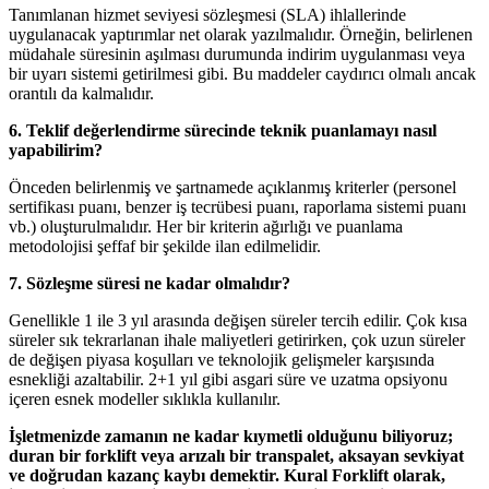
Tanımlanan hizmet seviyesi sözleşmesi (SLA) ihlallerinde
uygulanacak yaptırımlar net olarak yazılmalıdır. Örneğin, belirlenen
müdahale süresinin aşılması durumunda indirim uygulanması veya
bir uyarı sistemi getirilmesi gibi. Bu maddeler caydırıcı olmalı ancak
orantılı da kalmalıdır.
6. Teklif değerlendirme sürecinde teknik puanlamayı nasıl
yapabilirim?
Önceden belirlenmiş ve şartnamede açıklanmış kriterler (personel
sertifikası puanı, benzer iş tecrübesi puanı, raporlama sistemi puanı
vb.) oluşturulmalıdır. Her bir kriterin ağırlığı ve puanlama
metodolojisi şeffaf bir şekilde ilan edilmelidir.
7. Sözleşme süresi ne kadar olmalıdır?
Genellikle 1 ile 3 yıl arasında değişen süreler tercih edilir. Çok kısa
süreler sık tekrarlanan ihale maliyetleri getirirken, çok uzun süreler
de değişen piyasa koşulları ve teknolojik gelişmeler karşısında
esnekliği azaltabilir. 2+1 yıl gibi asgari süre ve uzatma opsiyonu
içeren esnek modeller sıklıkla kullanılır.
İşletmenizde zamanın ne kadar kıymetli olduğunu biliyoruz;
duran bir forklift veya arızalı bir transpalet, aksayan sevkiyat
ve doğrudan kazanç kaybı demektir. Kural Forklift olarak,