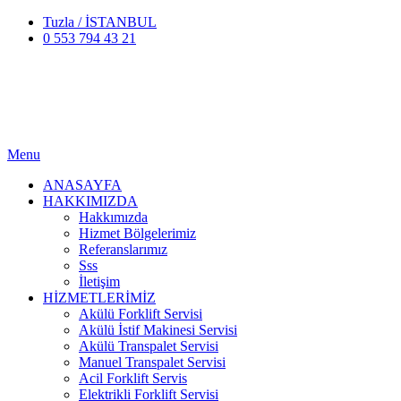
Tuzla / İSTANBUL
0 553 794 43 21
Menu
ANASAYFA
HAKKIMIZDA
Hakkımızda
Hizmet Bölgelerimiz
Referanslarımız
Sss
İletişim
HİZMETLERİMİZ
Akülü Forklift Servisi
Akülü İstif Makinesi Servisi
Akülü Transpalet Servisi
Manuel Transpalet Servisi
Acil Forklift Servis
Elektrikli Forklift Servisi