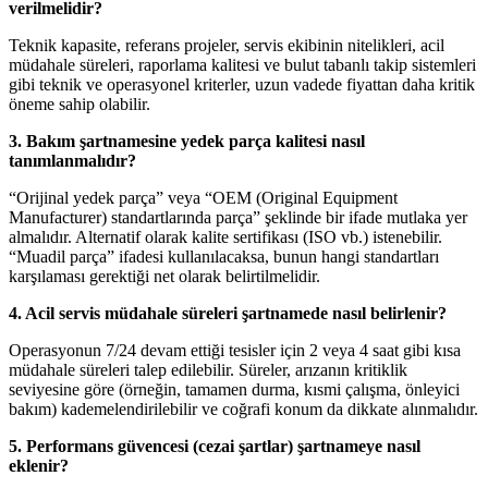
verilmelidir?
Teknik kapasite, referans projeler, servis ekibinin nitelikleri, acil
müdahale süreleri, raporlama kalitesi ve bulut tabanlı takip sistemleri
gibi teknik ve operasyonel kriterler, uzun vadede fiyattan daha kritik
öneme sahip olabilir.
3. Bakım şartnamesine yedek parça kalitesi nasıl
tanımlanmalıdır?
“Orijinal yedek parça” veya “OEM (Original Equipment
Manufacturer) standartlarında parça” şeklinde bir ifade mutlaka yer
almalıdır. Alternatif olarak kalite sertifikası (ISO vb.) istenebilir.
“Muadil parça” ifadesi kullanılacaksa, bunun hangi standartları
karşılaması gerektiği net olarak belirtilmelidir.
4. Acil servis müdahale süreleri şartnamede nasıl belirlenir?
Operasyonun 7/24 devam ettiği tesisler için 2 veya 4 saat gibi kısa
müdahale süreleri talep edilebilir. Süreler, arızanın kritiklik
seviyesine göre (örneğin, tamamen durma, kısmi çalışma, önleyici
bakım) kademelendirilebilir ve coğrafi konum da dikkate alınmalıdır.
5. Performans güvencesi (cezai şartlar) şartnameye nasıl
eklenir?