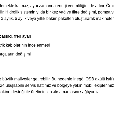
lemekle kalmaz, aynı zamanda enerji verimliliğini de artırır. Örn
 Hidrolik sistemin yılda bir kez yağ ve filtre değişimi, pompa ve
3 aylık, 6 aylık veya yıllık bakım paketleri oluşturarak makineleri
basıncı, fren ayarı
trik kablolarının incelenmesi
arçaların değişimi
e büyük maliyetler getirebilir. Bu nedenle İnegöl OSB akülü istif 
/24 ulaşılabilir servis hattımız ve bölgeye yakın mobil ekiplerimizl
makine desteği ile üretiminizin aksamamasını sağlıyoruz.