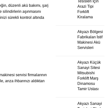
Tesisleri İçin
eğin, düzenli akü bakımı, şarj
Arazi Tipi
 silindirlerin aşınmasını
Forklift
Kiralama
nizi sürekli kontrol altında
Akyazı Bölgesi
Fabrikaları İstif
Makinesi Akü
Servisleri
Akyazı Küçük
Sanayi Sitesi
Mitsubishi
makinesi servisi firmalarının
Forklift Marş
e, arıza ihbarınızı aldıktan
Dinamosu
Tamir Ustası
Akyazı Sanayi