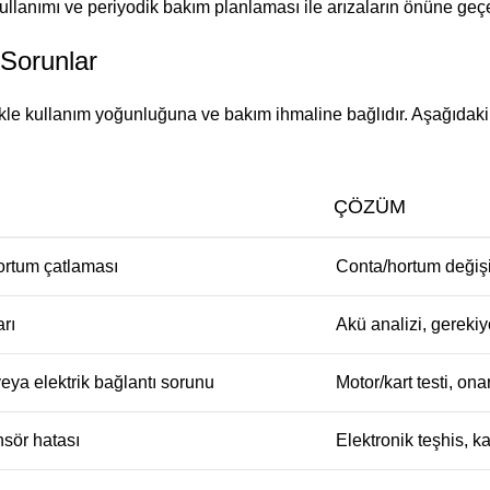
kullanımı ve periyodik bakım planlaması ile arızaların önüne geçe
 Sorunlar
llikle kullanım yoğunluğuna ve bakım ihmaline bağlıdır. Aşağıdak
ÇÖZÜM
ortum çatlaması
Conta/hortum değişi
rı
Akü analizi, gereki
eya elektrik bağlantı sorunu
Motor/kart testi, ona
nsör hatası
Elektronik teşhis, ka