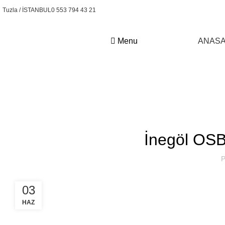
Tuzla / İSTANBUL
0 553 794 43 21
Menu
ANASA
Kural Forklift
İnegöl OSB 
P
03
HAZ