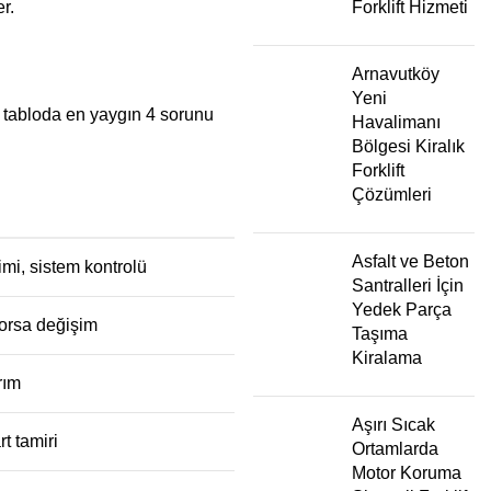
r.
Forklift Hizmeti
Arnavutköy
Yeni
i tabloda en yaygın 4 sorunu
Havalimanı
Bölgesi Kiralık
Forklift
Çözümleri
Asfalt ve Beton
mi, sistem kontrolü
Santralleri İçin
Yedek Parça
yorsa değişim
Taşıma
Kiralama
rım
Aşırı Sıcak
rt tamiri
Ortamlarda
Motor Koruma