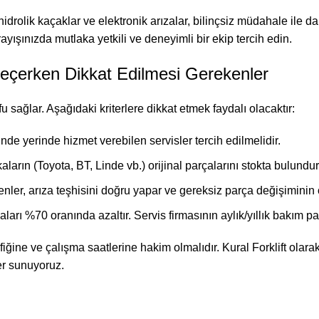
hidrolik kaçaklar ve elektronik arızalar, bilinçsiz müdahale ile 
ayışınızda mutlaka yetkili ve deneyimli bir ekip tercih edin.
Seçerken Dikkat Edilmesi Gerekenler
sağlar. Aşağıdaki kriterlere dikkat etmek faydalı olacaktır:
inde yerinde hizmet verebilen servisler tercih edilmelidir.
ların (Toyota, BT, Linde vb.) orijinal parçalarını stokta bulundu
yenler, arıza teşhisini doğru yapar ve gereksiz parça değişiminin
ları %70 oranında azaltır. Servis firmasının aylık/yıllık bakım pa
iğine ve çalışma saatlerine hakim olmalıdır. Kural Forklift olarak
er sunuyoruz.