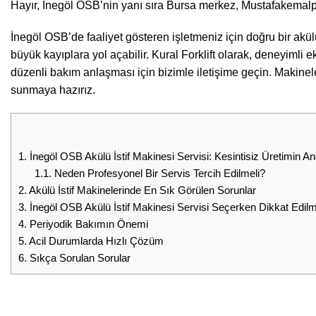
Hayır, İnegöl OSB’nin yanı sıra
Bursa
merkez, Mustafakemalpa
İnegöl OSB’de faaliyet gösteren işletmeniz için doğru bir akülü 
büyük kayıplara yol açabilir. Kural Forklift olarak, deneyimli 
düzenli bakım anlaşması için bizimle iletişime geçin. Makine
sunmaya hazırız.
1.
İnegöl OSB Akülü İstif Makinesi Servisi: Kesintisiz Üretimin An
1.1.
Neden Profesyonel Bir Servis Tercih Edilmeli?
2.
Akülü İstif Makinelerinde En Sık Görülen Sorunlar
3.
İnegöl OSB Akülü İstif Makinesi Servisi Seçerken Dikkat Edil
4.
Periyodik Bakımın Önemi
5.
Acil Durumlarda Hızlı Çözüm
6.
Sıkça Sorulan Sorular