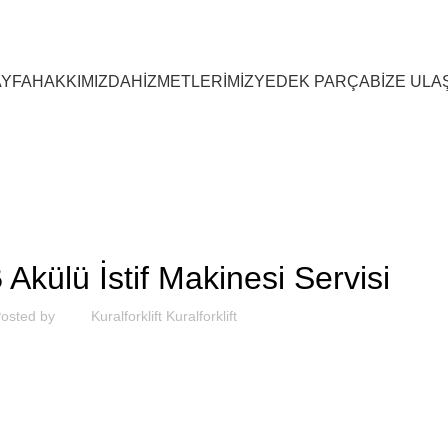
YFA
HAKKIMIZDA
HİZMETLERİMİZ
YEDEK PARÇA
BİZE ULA
SEKTOREL
Akülü İstif Makinesi Servisi
osted by
Kuralforklift Kuralforklift