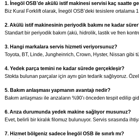
1. İnegöl OSB’de akülü istif makinesi servisi kaç saatte ge
Biz Kural Forklift olarak, İnegöl OSB’deki tesislere ortalama 1
2. Akülü istif makinesinin periyodik bakımı ne kadar süre
Standart bir periyodik bakım (akü, hidrolik, lastik ve fren kont
3. Hangi markalara servis hizmeti veriyorsunuz?
Toyota, BT, Linde, Jungheinrich, Crown, Hyster, Nissan gibi t
4. Yedek parça temini ne kadar sürede gerçekleşir?
Stokta bulunan parçalar için aynı gün tedarik sağlıyoruz. Özel
5. Bakım anlaşması yapmanın avantajı nedir?
Bakım anlaşması ile arızaların %90’ı önceden tespit edilip gider
6. Arıza durumunda yedek makine sağlıyor musunuz?
Evet, belirli bir kiralık filomuz bulunuyor. Servis sırasında ih
7. Hizmet bölgeniz sadece İnegöl OSB ile sınırlı mı?