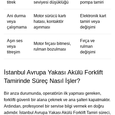
titrek
seviyesi düşüklüğü
pompa tamiri
Ani durma
Motor sürücü kartı
Elektronik kart
veya
hatası, kontaktör
tamiri veya
çalışmama
aşınması
değişimi
Aşırı ses
Fırça ve
Motor fırçası bitmesi,
veya
rulman
rulman bozulması
titreşim
değişimi
İstanbul Avrupa Yakası Akülü Forklift
Tamirinde Süreç Nasıl İşler?
Bir arıza durumunda, operatörün ilk yapması gereken,
forklifti güvenli bir alana çekmek ve ana şalteri kapatmaktır.
Ardından, profesyonel bir servise bilgi vermek en doğru
adımdır. İstanbul Avrupa Yakası Akülü Forklift Tamiri süreci,