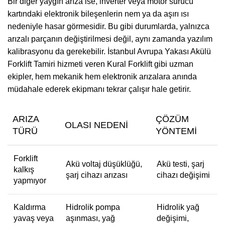
Bir diğer yaygın arıza ise, inverter veya motor sürücü
kartındaki elektronik bileşenlerin nem ya da aşırı ısı
nedeniyle hasar görmesidir. Bu gibi durumlarda, yalnızca
arızalı parçanın değiştirilmesi değil, aynı zamanda yazılım
kalibrasyonu da gerekebilir. İstanbul Avrupa Yakası Akülü
Forklift Tamiri hizmeti veren Kural Forklift gibi uzman
ekipler, hem mekanik hem elektronik arızalara anında
müdahale ederek ekipmanı tekrar çalışır hale getirir.
ARIZA
ÇÖZÜM
OLASI NEDENI
TÜRÜ
YÖNTEMI
Forklift
Akü voltaj düşüklüğü,
Akü testi, şarj
kalkış
şarj cihazı arızası
cihazı değişimi
yapmıyor
Kaldırma
Hidrolik pompa
Hidrolik yağ
yavaş veya
aşınması, yağ
değişimi,