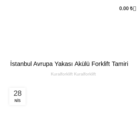
0.00
₺
Kural Forklift
SEKTOREL
İstanbul Avrupa Yakası Akülü Forklift Tamiri
Kuralforklift Kuralforklift
28
NIS