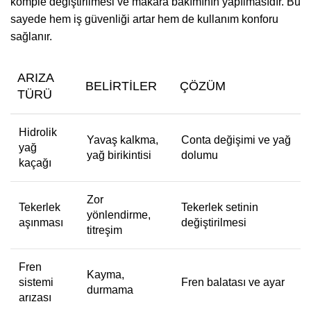
komple değiştirilmesi ve makara bakımının yapılmasıdır. Bu
sayede hem iş güvenliği artar hem de kullanım konforu
sağlanır.
ARIZA
BELIRTILER
ÇÖZÜM
TÜRÜ
Hidrolik
Yavaş kalkma,
Conta değişimi ve yağ
yağ
yağ birikintisi
dolumu
kaçağı
Zor
Tekerlek
Tekerlek setinin
yönlendirme,
aşınması
değiştirilmesi
titreşim
Fren
Kayma,
sistemi
Fren balatası ve ayar
durmama
arızası