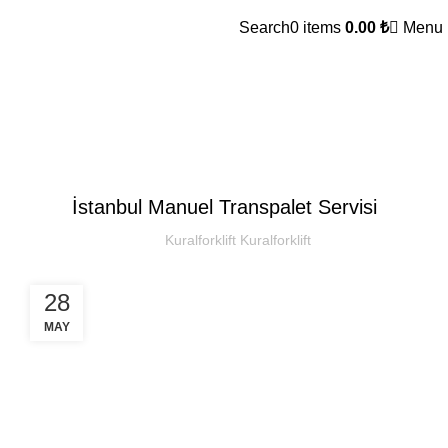
Search
0
items
0.00
₺
Menu
Kural Forklift
SEKTOREL
İstanbul Manuel Transpalet Servisi
Kuralforklift Kuralforklift
28
MAY