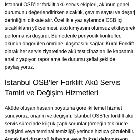
İstanbul OSB’ler forklift akü servis ekipleri, akünün genel
durumunu değerlendirirken sıcaklık, çevrim sayısı ve deşarj
derinliğini dikkate alır. Özellikle yaz aylarında OSB içi
sıcaklıkların yükselmesi, akü kimyasını olumsuz etkileyerek
performansı düşürür. Bu nedenle periyodik kontroller,
akünün öngörülen ömrüne ulaşmasını sağlar. Kural Forklift
olarak her servis ziyaretinde akü test cihazları ile kapsamlı
analiz yapıyor, raporlama ile durumu şeffaf şekilde
paylaşıyoruz.
İstanbul OSB’ler Forklift Akü Servis
Tamiri ve Değişim Hizmetleri
Aküde oluşan hasarın boyutuna göre iki temel hizmet
sunuyoruz: onarım ve değişim. İstanbul OSB’ler forklift akü
servis sürecinde küçük çaplı sorunlar (örneğin tek hücre
değişimi veya terminal temizliği) yerinde hızlıca çözülebilir.
Ancak ileri düzey sülfatlaşma veya fiziksel deformasyon