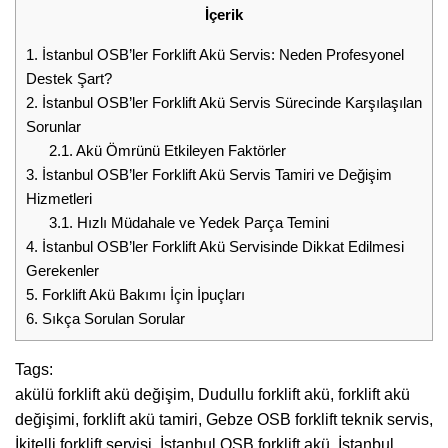
İçerik
1.
İstanbul OSB’ler Forklift Akü Servis: Neden Profesyonel
Destek Şart?
2.
İstanbul OSB’ler Forklift Akü Servis Sürecinde Karşılaşılan
Sorunlar
2.1.
Akü Ömrünü Etkileyen Faktörler
3.
İstanbul OSB’ler Forklift Akü Servis Tamiri ve Değişim
Hizmetleri
3.1.
Hızlı Müdahale ve Yedek Parça Temini
4.
İstanbul OSB’ler Forklift Akü Servisinde Dikkat Edilmesi
Gerekenler
5.
Forklift Akü Bakımı İçin İpuçları
6.
Sıkça Sorulan Sorular
Tags:
akülü forklift akü değişim
,
Dudullu forklift akü
,
forklift akü
değişimi
,
forklift akü tamiri
,
Gebze OSB forklift teknik servis
,
İkitelli forklift servisi
,
İstanbul OSB forklift akü
,
İstanbul