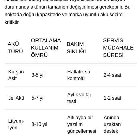
durumunda akünün tamamen değiştirilmesi gerekebilir. Bu
noktada doğru kapasitede ve marka uyumlu akü seçimi
kritiktir.
ORTALAMA
SERVIS
AKÜ
BAKIM
KULLANIM
MÜDAHALE
TÜRÜ
SIKLIĞI
ÖMRÜ
SÜRESI
Kurşun
Haftalık su
3-5 yıl
2-4 saat
Asit
kontrolü
Aylık voltaj
Jel Akü
5-7 yıl
1-2 saat
testi
Altı ayda bir
Anında
Lityum-
8-10 yıl
yazılım
uzaktan
İyon
güncellemesi
destek