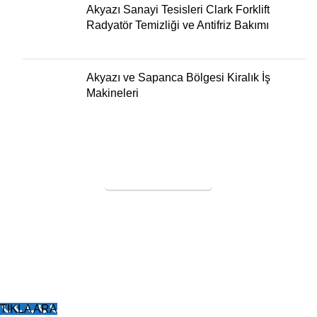
Akyazı Sanayi Tesisleri Clark Forklift
Radyatör Temizliği ve Antifriz Bakımı
Akyazı ve Sapanca Bölgesi Kiralık İş
Makineleri
SERVİS TALEBİ
KURAL FORKLİFT
Tüm Hakları Saklıdır
2005
Forklift Kiralama
-
Forklift Tekeri
-
Poliüretan Forklift
Lastiği
-
Forklift Dolgu Lastik
-
Poliüretan Transpalet
Tekerleği
TIKLA ARA