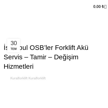
0.00
₺
Kural Forklift
,
FORKLIFT AKÜ
SEKTOREL
30
İstanbul OSB’ler Forklift Akü
TEM
Servis – Tamir – Değişim
Hizmetleri
Kuralforklift Kuralforklift