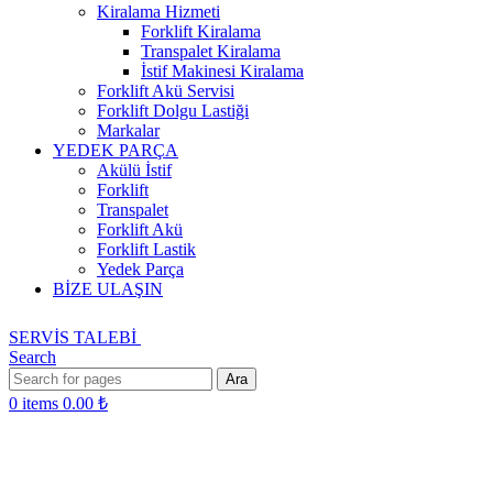
Kiralama Hizmeti
Forklift Kiralama
Transpalet Kiralama
İstif Makinesi Kiralama
Forklift Akü Servisi
Forklift Dolgu Lastiği
Markalar
YEDEK PARÇA
Akülü İstif
Forklift
Transpalet
Forklift Akü
Forklift Lastik
Yedek Parça
BİZE ULAŞIN
SERVİS TALEBİ
Search
Ara
0
items
0.00
₺