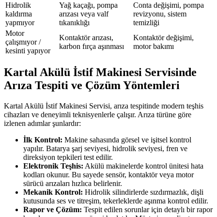
Hidrolik
Yağ kaçağı, pompa
Conta değişimi, pompa
kaldırma
arızası veya valf
revizyonu, sistem
yapmıyor
tıkanıklığı
temizliği
Motor
Kontaktör arızası,
Kontaktör değişimi,
çalışmıyor /
karbon fırça aşınması
motor bakımı
kesinti yapıyor
Kartal Akülü İstif Makinesi Servisinde
Arıza Tespiti ve Çözüm Yöntemleri
Kartal Akülü İstif Makinesi Servisi, arıza tespitinde modern teşhis
cihazları ve deneyimli teknisyenlerle çalışır. Arıza türüne göre
izlenen adımlar şunlardır:
İlk Kontrol:
Makine sahasında görsel ve işitsel kontrol
yapılır. Batarya şarj seviyesi, hidrolik seviyesi, fren ve
direksiyon tepkileri test edilir.
Elektronik Teşhis:
Akülü makinelerde kontrol ünitesi hata
kodları okunur. Bu sayede sensör, kontaktör veya motor
sürücü arızaları hızlıca belirlenir.
Mekanik Kontrol:
Hidrolik silindirlerde sızdırmazlık, dişli
kutusunda ses ve titreşim, tekerleklerde aşınma kontrol edilir.
Rapor ve Çözüm:
Tespit edilen sorunlar için detaylı bir rapor