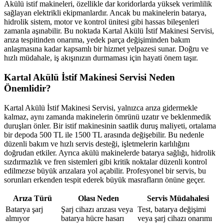
Akülü istif makineleri, özellikle dar koridorlarda yüksek verimlilik
sağlayan elektrikli ekipmanlardır. Ancak bu makinelerin batarya,
hidrolik sistem, motor ve kontrol ünitesi gibi hassas bileşenleri
zamanla aşınabilir. Bu noktada Kartal Akülü İstif Makinesi Servisi,
arıza tespitinden onarıma, yedek parça değişiminden bakım
anlaşmasına kadar kapsamlı bir hizmet yelpazesi sunar. Doğru ve
hızlı müdahale, iş akışınızın durmaması için hayati önem taşır.
Kartal Akülü İstif Makinesi Servisi Neden
Önemlidir?
Kartal Akülü İstif Makinesi Servisi, yalnızca arıza gidermekle
kalmaz, aynı zamanda makinelerin ömrünü uzatır ve beklenmedik
duruşları önler. Bir istif makinesinin saatlik duruş maliyeti, ortalama
bir depoda 500 TL ile 1500 TL arasında değişebilir. Bu nedenle
düzenli bakım ve hızlı servis desteği, işletmelerin karlılığını
doğrudan etkiler. Ayrıca akülü makinelerde batarya sağlığı, hidrolik
sızdırmazlık ve fren sistemleri gibi kritik noktalar düzenli kontrol
edilmezse büyük arızalara yol açabilir. Profesyonel bir servis, bu
sorunları erkenden tespit ederek büyük masrafların önüne geçer.
Arıza Türü
Olası Neden
Servis Müdahalesi
Batarya şarj
Şarj cihazı arızası veya
Test, batarya değişimi
almıyor
batarya hücre hasarı
veya şarj cihazı onarımı