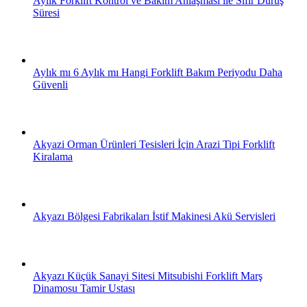
Aylık Forklift Kontrol ve Bakım Anlaşması ile Sıfır Duruş
Süresi
Aylık mı 6 Aylık mı Hangi Forklift Bakım Periyodu Daha
Güvenli
Akyazi Orman Ürünleri Tesisleri İçin Arazi Tipi Forklift
Kiralama
Akyazı Bölgesi Fabrikaları İstif Makinesi Akü Servisleri
Akyazı Küçük Sanayi Sitesi Mitsubishi Forklift Marş
Dinamosu Tamir Ustası