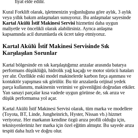
fiyat elde edilir.
Kural Forklift olarak, işletmenizin yoğunluğuna göre aylık, 3 aylık
veya yıllık bakım anlaşmaları sunuyoruz. Bu anlaşmalar sayesinde
Kartal Akülü İstif Makinesi Servisi
hizmetini daha uygun
maliyetle ve öncelikli olarak alabilirsiniz. Ayrıca anlaşma
kapsamında acil durumlarda ek ücret talep etmiyoruz.
Kartal Akülü İstif Makinesi Servisinde Sık
Karşılaşılan Sorunlar
Kartal bölgesinde en sık karşılaştığımız arızalar arasında batarya
performans düşüklüğü, hidrolik yağ kaçağı ve motor sürücü hataları
yer alır. Özellikle eski model makinelerde karbon fırça aşınması ve
kontaktör yapışması sık görülür. Bu tür arızalarda orijinal yedek
parça kullanımı, makinenin verimini ve güvenliğini doğrudan etkiler.
Yan sanayi parçalar kısa vadede uygun görünse de, sık arıza ve
düşük performansa yol açar.
Kartal Akülü İstif Makinesi Servisi olarak, tüm marka ve modellere
(Toyota, BT, Linde, Jungheinrich, Hyster, Nissan vb.) hizmet
veriyoruz. Her markanın kendine özgü arıza profili olduğu için,
teknisyenlerimiz her marka için özel eğitim almıştır. Bu sayede arıza
tespiti daha hızlı ve doğru olur.