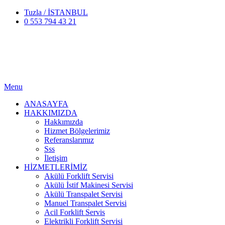
Tuzla / İSTANBUL
0 553 794 43 21
Menu
ANASAYFA
HAKKIMIZDA
Hakkımızda
Hizmet Bölgelerimiz
Referanslarımız
Sss
İletişim
HİZMETLERİMİZ
Akülü Forklift Servisi
Akülü İstif Makinesi Servisi
Akülü Transpalet Servisi
Manuel Transpalet Servisi
Acil Forklift Servis
Elektrikli Forklift Servisi