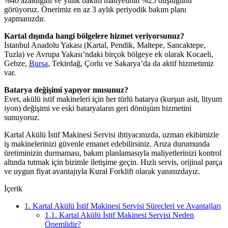
%40 azaldığını ve yıllık bakım maliyetinin %25 düştüğünü
görüyoruz. Önerimiz en az 3 aylık periyodik bakım planı
yapmanızdır.
Kartal dışında hangi bölgelere hizmet veriyorsunuz?
İstanbul Anadolu Yakası (Kartal, Pendik, Maltepe, Sancaktepe,
Tuzla) ve Avrupa Yakası’ndaki birçok bölgeye ek olarak Kocaeli,
Gebze,
Bursa
, Tekirdağ, Çorlu ve Sakarya’da da aktif hizmetimiz
var.
Batarya değişimi yapıyor musunuz?
Evet, akülü istif makineleri için her türlü batarya (kurşun asit, lityum
iyon) değişimi ve eski bataryaların geri dönüşüm hizmetini
sunuyoruz.
Kartal Akülü İstif Makinesi Servisi ihtiyacınızda, uzman ekibimizle
iş makinelerinizi güvenle emanet edebilirsiniz. Arıza durumunda
üretiminizin durmaması, bakım planlamasıyla maliyetlerinizi kontrol
altında tutmak için bizimle iletişime geçin. Hızlı servis, orijinal parça
ve uygun fiyat avantajıyla Kural Forklift olarak yanınızdayız.
İçerik
1.
Kartal Akülü İstif Makinesi Servisi Süreçleri ve Avantajları
1.1.
Kartal Akülü İstif Makinesi Servisi Neden
Önemlidir?