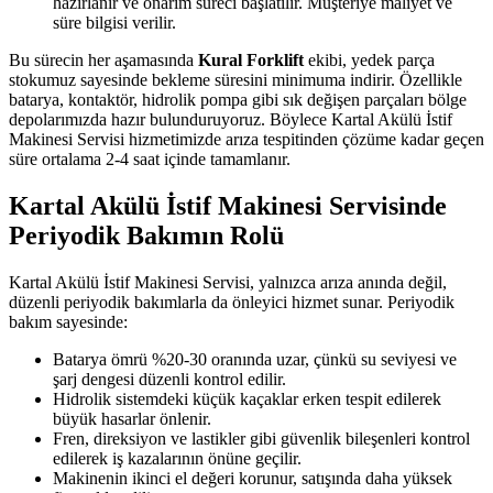
hazırlanır ve onarım süreci başlatılır. Müşteriye maliyet ve
süre bilgisi verilir.
Bu sürecin her aşamasında
Kural Forklift
ekibi, yedek parça
stokumuz sayesinde bekleme süresini minimuma indirir. Özellikle
batarya, kontaktör, hidrolik pompa gibi sık değişen parçaları bölge
depolarımızda hazır bulunduruyoruz. Böylece Kartal Akülü İstif
Makinesi Servisi hizmetimizde arıza tespitinden çözüme kadar geçen
süre ortalama 2-4 saat içinde tamamlanır.
Kartal Akülü İstif Makinesi Servisinde
Periyodik Bakımın Rolü
Kartal Akülü İstif Makinesi Servisi, yalnızca arıza anında değil,
düzenli periyodik bakımlarla da önleyici hizmet sunar. Periyodik
bakım sayesinde:
Batarya ömrü %20-30 oranında uzar, çünkü su seviyesi ve
şarj dengesi düzenli kontrol edilir.
Hidrolik sistemdeki küçük kaçaklar erken tespit edilerek
büyük hasarlar önlenir.
Fren, direksiyon ve lastikler gibi güvenlik bileşenleri kontrol
edilerek iş kazalarının önüne geçilir.
Makinenin ikinci el değeri korunur, satışında daha yüksek