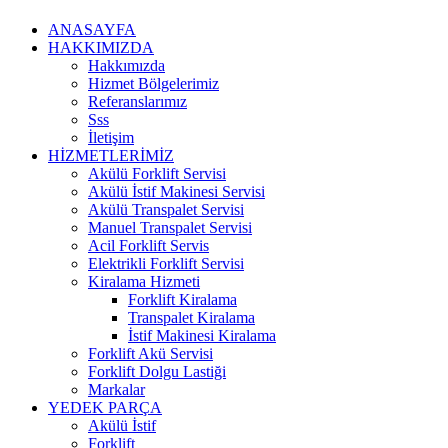
ANASAYFA
HAKKIMIZDA
Hakkımızda
Hizmet Bölgelerimiz
Referanslarımız
Sss
İletişim
HİZMETLERİMİZ
Akülü Forklift Servisi
Akülü İstif Makinesi Servisi
Akülü Transpalet Servisi
Manuel Transpalet Servisi
Acil Forklift Servis
Elektrikli Forklift Servisi
Kiralama Hizmeti
Forklift Kiralama
Transpalet Kiralama
İstif Makinesi Kiralama
Forklift Akü Servisi
Forklift Dolgu Lastiği
Markalar
YEDEK PARÇA
Akülü İstif
Forklift