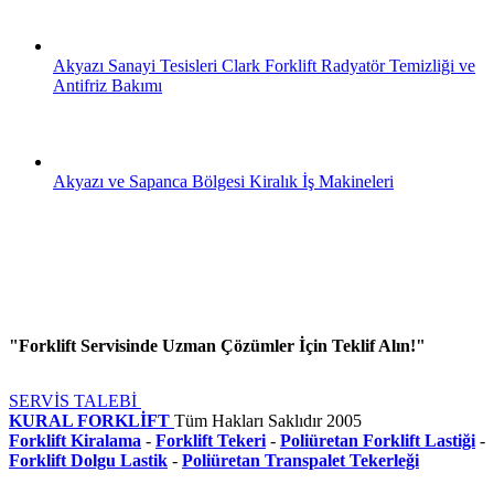
Akyazı Sanayi Tesisleri Clark Forklift Radyatör Temizliği ve
Antifriz Bakımı
Akyazı ve Sapanca Bölgesi Kiralık İş Makineleri
"Forklift Servisinde Uzman Çözümler İçin Teklif Alın!"
SERVİS TALEBİ
KURAL FORKLİFT
Tüm Hakları Saklıdır
2005
Forklift Kiralama
-
Forklift Tekeri
-
Poliüretan Forklift Lastiği
-
Forklift Dolgu Lastik
-
Poliüretan Transpalet Tekerleği