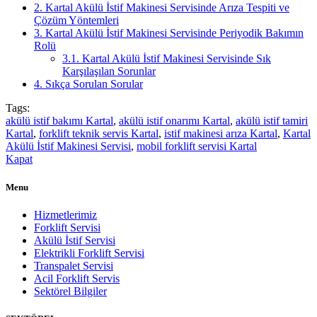
2.
Kartal Akülü İstif Makinesi Servisinde Arıza Tespiti ve
Çözüm Yöntemleri
3.
Kartal Akülü İstif Makinesi Servisinde Periyodik Bakımın
Rolü
3.1.
Kartal Akülü İstif Makinesi Servisinde Sık
Karşılaşılan Sorunlar
4.
Sıkça Sorulan Sorular
Tags:
akülü istif bakımı Kartal
,
akülü istif onarımı Kartal
,
akülü istif tamiri
Kartal
,
forklift teknik servis Kartal
,
istif makinesi arıza Kartal
,
Kartal
Akülü İstif Makinesi Servisi
,
mobil forklift servisi Kartal
Kapat
Menu
Hizmetlerimiz
Forklift Servisi
Akülü İstif Servisi
Elektrikli Forklift Servisi
Transpalet Servisi
Acil Forklift Servis
Sektörel Bilgiler