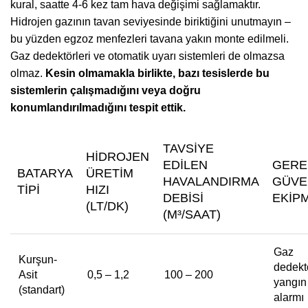
kural, saatte 4-6 kez tam hava değişimi sağlamaktır.
Hidrojen gazının tavan seviyesinde biriktiğini unutmayın –
bu yüzden egzoz menfezleri tavana yakın monte edilmeli.
Gaz dedektörleri ve otomatik uyarı sistemleri de olmazsa
olmaz.
Kesin olmamakla birlikte, bazı tesislerde bu
sistemlerin çalışmadığını veya doğru
konumlandırılmadığını tespit ettik.
TAVSIYE
HIDROJEN
EDILEN
GERE
BATARYA
ÜRETIM
HAVALANDIRMA
GÜVE
TIPI
HIZI
DEBISI
EKIP
(LT/DK)
(M³/SAAT)
Gaz
Kurşun-
dedekt
Asit
0,5 – 1,2
100 – 200
yangın
(standart)
alarmı