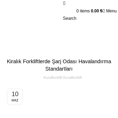
0
items
0.00
₺
Menu
Search
Kural Forklift
SEKTOREL
Kiralık Forkliftlerde Şarj Odası Havalandırma
Standartları
Kuralforklift Kuralforklift
10
HAZ