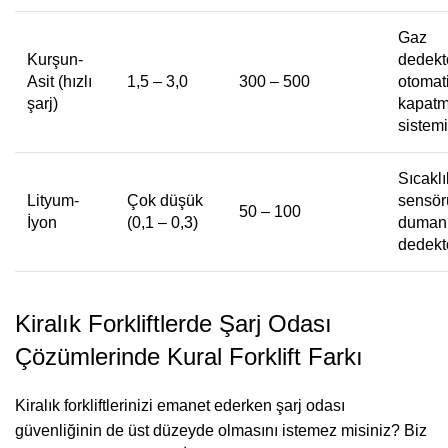
Gaz
Kurşun-
dedekt
Asit (hızlı
1,5 – 3,0
300 – 500
otomat
şarj)
kapat
sistemi
Sıcaklı
Lityum-
Çok düşük
sensör
50 – 100
İyon
(0,1 – 0,3)
duman
dedekt
Kiralık Forkliftlerde Şarj Odası
Çözümlerinde Kural Forklift Farkı
Kiralık forkliftlerinizi emanet ederken şarj odası
güvenliğinin de üst düzeyde olmasını istemez misiniz? Biz