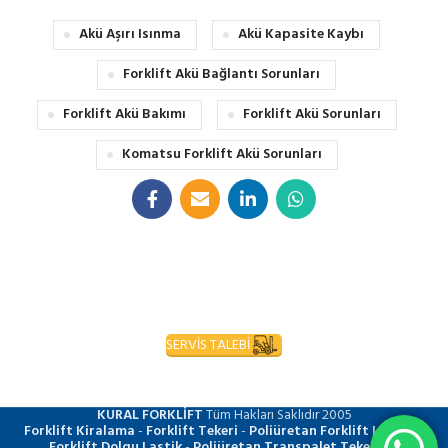
Akü Aşırı Isınma
Akü Kapasite Kaybı
Forklift Akü Bağlantı Sorunları
Forklift Akü Bakımı
Forklift Akü Sorunları
Komatsu Forklift Akü Sorunları
SERVİS TALEBİ
KURAL FORKLİFT
Tüm Hakları Saklıdır
2005
Forklift Kiralama
-
Forklift Tekeri
-
Poliüretan Forklift Lastiği
-
Forklift Dolgu Lastik
-
Poliüretan Transpalet Tekerleği