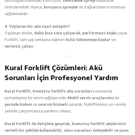
Akü bağlantılarındaki korozyon,
temizleme spreyi
kullanarak
temizlenebilir. Ayrıca,
koruyucu spreyler
ile bağlantıların korunması
sağlanmalıdır.
4. Yaşlanan bir akü nasıl anlaşılır?
Yaşlanan aküler,
daha kısa süre çalışarak
,
performans kaybı
yaşar.
Forklift, tam şarj olmasına rağmen
hızla tükenmeye başlar
ve
verimsiz çalışır
.
Kural Forklift Çözümleri: Akü
Sorunları İçin Profesyonel Yardım
Kural Forklift
,
Komatsu forklift akü sorunları
konusunda
uzmanlaşmış bir servis sağlayıcısıdır.
Mobil servis araçlarımız
ile
yerinde bakım
ve
onarım hizmeti
sunarak, forkliftlerinizi en verimli
şekilde çalıştırmanıza yardımcı oluruz.
Kural Forklift ile iletişime geçerek, Komatsu forklift akülerinizi
verimli bir şekilde kullanabilir, olası sorunları önleyebilir ve uzun