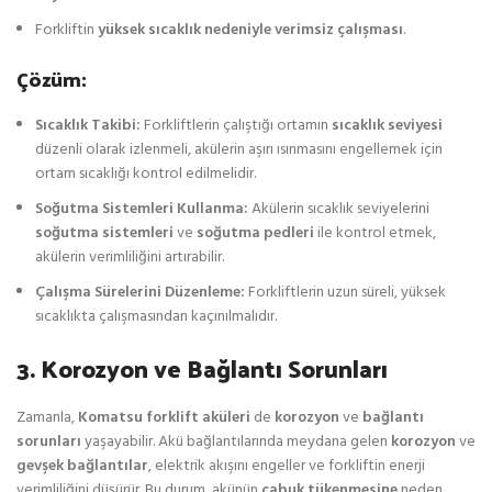
Forkliftin
yüksek sıcaklık nedeniyle verimsiz çalışması
.
Çözüm:
Sıcaklık Takibi:
Forkliftlerin çalıştığı ortamın
sıcaklık seviyesi
düzenli olarak izlenmeli, akülerin aşırı ısınmasını engellemek için
ortam sıcaklığı kontrol edilmelidir.
Soğutma Sistemleri Kullanma:
Akülerin sıcaklık seviyelerini
soğutma sistemleri
ve
soğutma pedleri
ile kontrol etmek,
akülerin verimliliğini artırabilir.
Çalışma Sürelerini Düzenleme:
Forkliftlerin uzun süreli, yüksek
sıcaklıkta çalışmasından kaçınılmalıdır.
3. Korozyon ve Bağlantı Sorunları
Zamanla,
Komatsu forklift aküleri
de
korozyon
ve
bağlantı
sorunları
yaşayabilir. Akü bağlantılarında meydana gelen
korozyon
ve
gevşek bağlantılar
, elektrik akışını engeller ve forkliftin enerji
verimliliğini düşürür. Bu durum, akünün
çabuk tükenmesine
neden