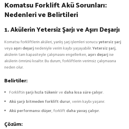
Komatsu Forklift Akü Sorunları:
Nedenleri ve Belirtileri
1. Akülerin Yetersiz Şarjı ve Aşırı Deşarjı
Komatsu forkliftlerin aküleri, yanlış şarj işlemleri sonucu
yetersiz şarj
veya
aşırı deşarj
nedeniyle verim kaybı yaşayabilir.
Yetersiz şarj
,
akülerin tam kapasiteyle çalışmasını engellerken,
aşırı deşarj
ise
akülerin ömrünü kısaltır. Bu durum, forkliftlerin verimsiz çalışmasına
neden olur.
Belirtiler:
Forkliftin
şarjı hızla tükenir
ve
daha kısa süre çalışır
.
Akü şarjı bitmeden forklift durur
, verim kaybı yaşanır.
Akü performansı düşer
, forklift
daha yavaş çalışır
.
Çözüm: