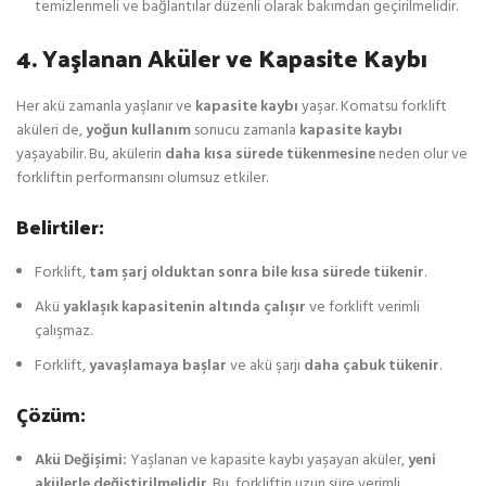
temizlenmeli ve bağlantılar düzenli olarak bakımdan geçirilmelidir.
4. Yaşlanan Aküler ve Kapasite Kaybı
Her akü zamanla yaşlanır ve
kapasite kaybı
yaşar. Komatsu forklift
aküleri de,
yoğun kullanım
sonucu zamanla
kapasite kaybı
yaşayabilir. Bu, akülerin
daha kısa sürede tükenmesine
neden olur ve
forkliftin performansını olumsuz etkiler.
Belirtiler:
Forklift,
tam şarj olduktan sonra bile kısa sürede tükenir
.
Akü
yaklaşık kapasitenin altında çalışır
ve forklift verimli
çalışmaz.
Forklift,
yavaşlamaya başlar
ve akü şarjı
daha çabuk tükenir
.
Çözüm:
Akü Değişimi:
Yaşlanan ve kapasite kaybı yaşayan aküler,
yeni
akülerle değiştirilmelidir
. Bu, forkliftin uzun süre verimli