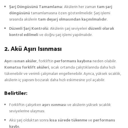
Şarj Döngüsünü Tamamlama:
Akülerin her zaman
tam şarj
döngüsünü
tamamlamasına özen gösterilmelidir. Şarj işlemi
sırasında akülerin
tam deşarj olmasından kaçınılmalıdır
.
Düzenli Şarj Kontrolü:
Akülerin şarj seviyeleri
düzenli olarak
kontrol edilmeli
ve doğru şarj işlemi yapılmalıdır.
2. Akü Aşırı Isınması
Aşırı ısınan aküler
, forkliftin
performans kaybına
neden olabilir.
Komatsu forklift aküleri
, sıcak ortamda çalıştıklarında daha hızlı
tükenebilir ve verimli çalışmaları engellenebilir. Ayrıca, yüksek sıcaklık,
akülerin iç yapısını bozarak daha hızlı eskimesine yol açabilir.
Belirtiler:
Forkliftin çalışırken
aşırı ısınması
ve akülerin yüksek sıcaklık
seviyelerine ulaşması.
Akü şarj olduktan sonra
kısa sürede tükenme
ve
performans
kaybı
.