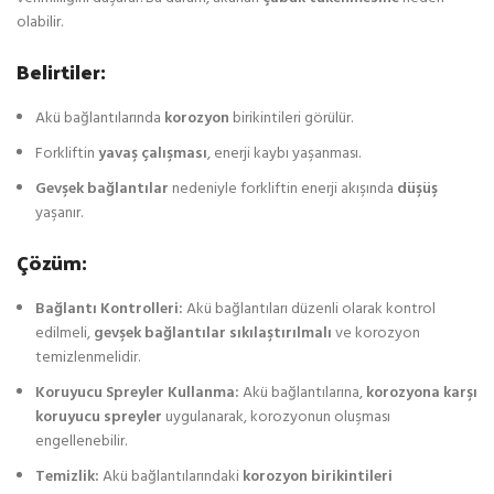
olabilir.
Belirtiler:
Akü bağlantılarında
korozyon
birikintileri görülür.
Forkliftin
yavaş çalışması
, enerji kaybı yaşanması.
Gevşek bağlantılar
nedeniyle forkliftin enerji akışında
düşüş
yaşanır.
Çözüm:
Bağlantı Kontrolleri:
Akü bağlantıları düzenli olarak kontrol
edilmeli,
gevşek bağlantılar sıkılaştırılmalı
ve korozyon
temizlenmelidir.
Koruyucu Spreyler Kullanma:
Akü bağlantılarına,
korozyona karşı
koruyucu spreyler
uygulanarak, korozyonun oluşması
engellenebilir.
Temizlik:
Akü bağlantılarındaki
korozyon birikintileri