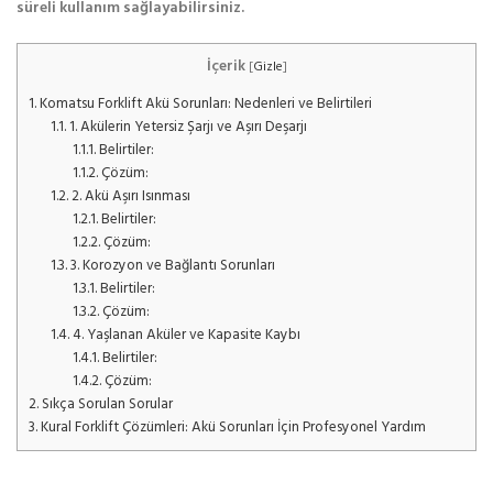
süreli kullanım sağlayabilirsiniz.
İçerik
[
Gizle
]
1.
Komatsu Forklift Akü Sorunları: Nedenleri ve Belirtileri
1.1.
1. Akülerin Yetersiz Şarjı ve Aşırı Deşarjı
1.1.1.
Belirtiler:
1.1.2.
Çözüm:
1.2.
2. Akü Aşırı Isınması
1.2.1.
Belirtiler:
1.2.2.
Çözüm:
1.3.
3. Korozyon ve Bağlantı Sorunları
1.3.1.
Belirtiler:
1.3.2.
Çözüm:
1.4.
4. Yaşlanan Aküler ve Kapasite Kaybı
1.4.1.
Belirtiler:
1.4.2.
Çözüm:
2.
Sıkça Sorulan Sorular
3.
Kural Forklift Çözümleri: Akü Sorunları İçin Profesyonel Yardım