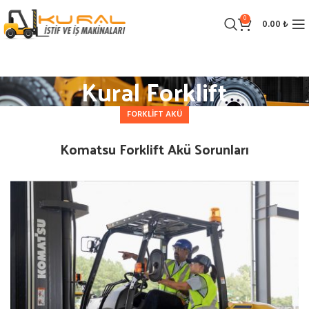
0
0.00
₺
Kural Forklift
FORKLIFT AKÜ
Komatsu Forklift Akü Sorunları