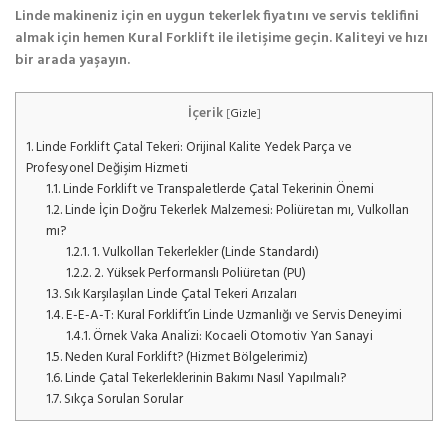
Linde makineniz için en uygun tekerlek fiyatını ve servis teklifini
almak için hemen Kural Forklift ile iletişime geçin. Kaliteyi ve hızı
bir arada yaşayın.
İçerik
[
Gizle
]
1.
Linde Forklift Çatal Tekeri: Orijinal Kalite Yedek Parça ve
Profesyonel Değişim Hizmeti
1.1.
Linde Forklift ve Transpaletlerde Çatal Tekerinin Önemi
1.2.
Linde İçin Doğru Tekerlek Malzemesi: Poliüretan mı, Vulkollan
mı?
1.2.1.
1. Vulkollan Tekerlekler (Linde Standardı)
1.2.2.
2. Yüksek Performanslı Poliüretan (PU)
1.3.
Sık Karşılaşılan Linde Çatal Tekeri Arızaları
1.4.
E-E-A-T: Kural Forklift’in Linde Uzmanlığı ve Servis Deneyimi
1.4.1.
Örnek Vaka Analizi: Kocaeli Otomotiv Yan Sanayi
1.5.
Neden Kural Forklift? (Hizmet Bölgelerimiz)
1.6.
Linde Çatal Tekerleklerinin Bakımı Nasıl Yapılmalı?
1.7.
Sıkça Sorulan Sorular