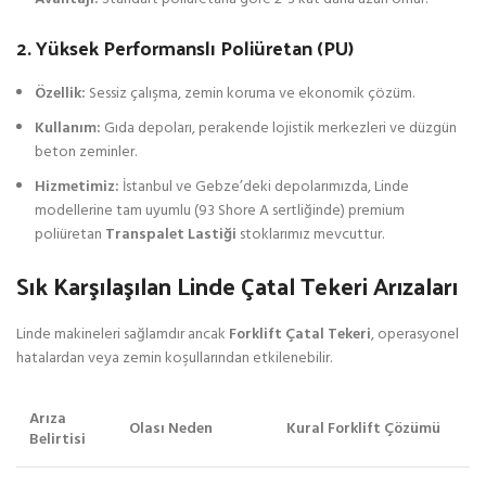
2. Yüksek Performanslı Poliüretan (PU)
Özellik:
Sessiz çalışma, zemin koruma ve ekonomik çözüm.
Kullanım:
Gıda depoları, perakende lojistik merkezleri ve düzgün
beton zeminler.
Hizmetimiz:
İstanbul ve Gebze’deki depolarımızda, Linde
modellerine tam uyumlu (93 Shore A sertliğinde) premium
poliüretan
Transpalet Lastiği
stoklarımız mevcuttur.
Sık Karşılaşılan Linde Çatal Tekeri Arızaları
Linde makineleri sağlamdır ancak
Forklift Çatal Tekeri
, operasyonel
hatalardan veya zemin koşullarından etkilenebilir.
Arıza
Olası Neden
Kural Forklift Çözümü
Belirtisi