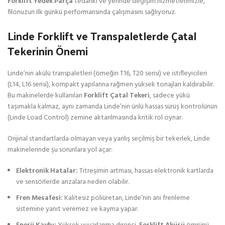
Forklift Yedek Parça
tedariki ve yerinde değişim hizmetlerimizle,
filonuzun ilk günkü performansında çalışmasını sağlıyoruz.
Linde Forklift ve Transpaletlerde Çatal
Tekerinin Önemi
Linde’nin akülü transpaletleri (örneğin T16, T20 serisi) ve istifleyicileri
(L14, L16 serisi), kompakt yapılarına rağmen yüksek tonajları kaldırabilir.
Bu makinelerde kullanılan
Forklift Çatal Tekeri
, sadece yükü
taşımakla kalmaz, aynı zamanda Linde’nin ünlü hassas sürüş kontrolünün
(Linde Load Control) zemine aktarılmasında kritik rol oynar.
Orijinal standartlarda olmayan veya yanlış seçilmiş bir tekerlek, Linde
makinelerinde şu sorunlara yol açar:
Elektronik Hatalar:
Titreşimin artması, hassas elektronik kartlarda
ve sensörlerde arızalara neden olabilir.
Fren Mesafesi:
Kalitesiz poliüretan, Linde’nin ani frenleme
sistemine yanıt veremez ve kayma yapar.