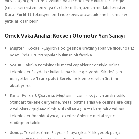
bir yaklaşım gerektirir. Özellikle bazı modellerde kullanılan “Bogie”
(çift teker) sistemleri veya özel aks milleri, uzman müdahalesi ister.
Kural Forklift
teknisyenleri, Linde servis prosedürlerine hakimdir ve
yetkinlik
sahibidir.
Örnek Vaka Analizi: Kocaeli Otomotiv Yan Sanayi
Müşteri:
Kocaeli/Çayırova bölgesinde üretim yapan ve filosunda 12
adet Linde T20 transpalet bulunan bir fabrika.
Sorun:
Fabrika zeminindeki metal çapaklar nedeniyle orijinal
tekerlekler 3 ayda bir kullanılamaz hale geliyordu. Sık değişim
maliyetleri ve
Transpalet Servisi
bekleme süreleri üretimi
aksatıyordu.
Kural Forklift Çözümü:
Müşterinin zemin koşulları analiz edildi.
Standart tekerlekler yerine, metal batmalarına ve kesilmelere karşı
özel olarak güçlendirilmiş
Vulkollan-Quartz
karışımlı özel seri
tekerlekler önerildi. Ayrıca, tekerlek önlerine metal sıyırıcı
süpürgeler takıldı.
Sonuç:
Tekerlek ömrü 3 aydan 11 aya çıktı. Yıllık yedek parça