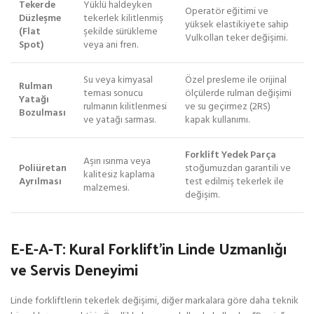
Tekerde
Yüklü haldeyken
Operatör eğitimi ve
Düzleşme
tekerlek kilitlenmiş
yüksek elastikiyete sahip
(Flat
şekilde sürükleme
Vulkollan teker değişimi.
Spot)
veya ani fren.
Su veya kimyasal
Özel presleme ile orijinal
Rulman
teması sonucu
ölçülerde rulman değişimi
Yatağı
rulmanın kilitlenmesi
ve su geçirmez (2RS)
Bozulması
ve yatağı sarması.
kapak kullanımı.
Forklift Yedek Parça
Aşırı ısınma veya
Poliüretan
stoğumuzdan garantili ve
kalitesiz kaplama
Ayrılması
test edilmiş tekerlek ile
malzemesi.
değişim.
E-E-A-T: Kural Forklift’in Linde Uzmanlığı
ve Servis Deneyimi
Linde forkliftlerin tekerlek değişimi, diğer markalara göre daha teknik