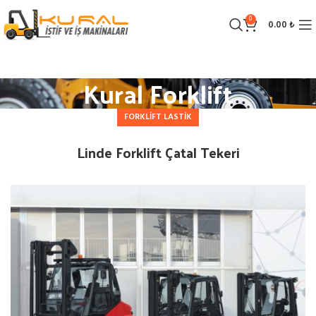
0
0.00
₺
Kural Forklift
FORKLIFT LASTIK
Linde Forklift Çatal Tekeri