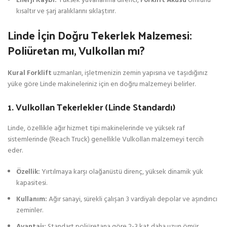
Enerji Kaybı:
Yüksek yuvarlanma direnci,
Forklift Aküsü
ömrünü
kısaltır ve şarj aralıklarını sıklaştırır.
Linde İçin Doğru Tekerlek Malzemesi:
Poliüretan mı, Vulkollan mı?
Kural Forklift
uzmanları, işletmenizin zemin yapısına ve taşıdığınız
yüke göre Linde makineleriniz için en doğru malzemeyi belirler.
1. Vulkollan Tekerlekler (Linde Standardı)
Linde, özellikle ağır hizmet tipi makinelerinde ve yüksek raf
sistemlerinde (Reach Truck) genellikle Vulkollan malzemeyi tercih
eder.
Özellik:
Yırtılmaya karşı olağanüstü direnç, yüksek dinamik yük
kapasitesi.
Kullanım:
Ağır sanayi, sürekli çalışan 3 vardiyalı depolar ve aşındırıcı
zeminler.
Avantajı:
Standart poliüretana göre 2-3 kat daha uzun ömür.