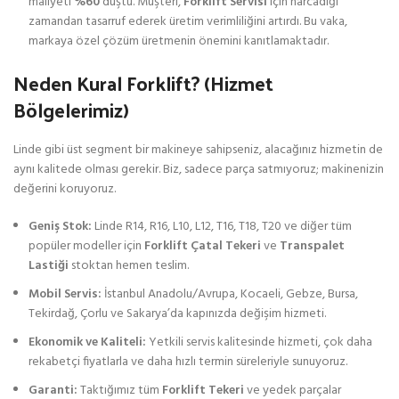
maliyeti
%60
düştü. Müşteri,
Forklift Servisi
için harcadığı
zamandan tasarruf ederek üretim verimliliğini artırdı. Bu vaka,
markaya özel çözüm üretmenin önemini kanıtlamaktadır.
Neden Kural Forklift? (Hizmet
Bölgelerimiz)
Linde gibi üst segment bir makineye sahipseniz, alacağınız hizmetin de
aynı kalitede olması gerekir. Biz, sadece parça satmıyoruz; makinenizin
değerini koruyoruz.
Geniş Stok:
Linde R14, R16, L10, L12, T16, T18, T20 ve diğer tüm
popüler modeller için
Forklift Çatal Tekeri
ve
Transpalet
Lastiği
stoktan hemen teslim.
Mobil Servis:
İstanbul Anadolu/Avrupa, Kocaeli, Gebze, Bursa,
Tekirdağ, Çorlu ve Sakarya’da kapınızda değişim hizmeti.
Ekonomik ve Kaliteli:
Yetkili servis kalitesinde hizmeti, çok daha
rekabetçi fiyatlarla ve daha hızlı termin süreleriyle sunuyoruz.
Garanti:
Taktığımız tüm
Forklift Tekeri
ve yedek parçalar