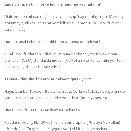
Linde transpaletimin tekerleği kilitlendi, ne yapmalıyım?
Muhtemelen rulman dağılmış veya aksa ip/naylon sıkışmıştır. Makineyi
zorlamayın, aks miline zarar verebilirsiniz. Hemen Kural Forklift mobil
servisini arayın.
Linde orijinal teker ile muadil teker arasında ne fark var?
Kural Forklift olarak sunduğumuz muadil tekerler, orijinal ekipman
üreticileri (OEM) standartlarındadır (Vulkollan vb.). Kalite farkı yoktur,
ancak maliyet avantajı yüksektir.
Tekerlek değişimi için servise gelmem gerekiyor mu?
Hayır, İstanbul, Kocaeli, Bursa, Tekirdağ, Çorlu ve Sakarya bölgelerinde
tam donanımlı araçlarımızla gelip yerinde değişim yapıyoruz.
Linde Forklift Çatal Tekeri fiyatları ne kadar?
Fiyatlar model (L14, T20 vb.) ve malzeme tipine (PU veya Vulkollan)
göre değişir. En güncel ve uygun fiyat teklifi için bize makine