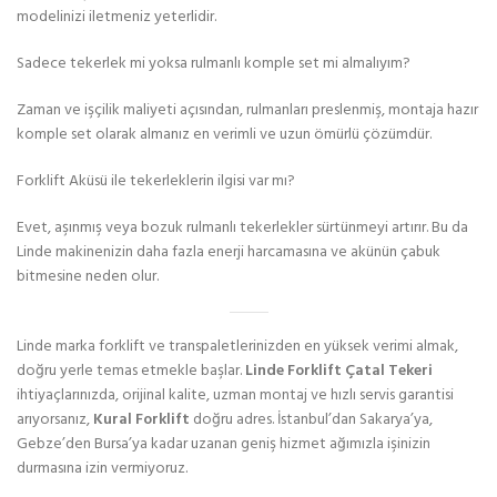
modelinizi iletmeniz yeterlidir.
Sadece tekerlek mi yoksa rulmanlı komple set mi almalıyım?
Zaman ve işçilik maliyeti açısından, rulmanları preslenmiş, montaja hazır
komple set olarak almanız en verimli ve uzun ömürlü çözümdür.
Forklift Aküsü ile tekerleklerin ilgisi var mı?
Evet, aşınmış veya bozuk rulmanlı tekerlekler sürtünmeyi artırır. Bu da
Linde makinenizin daha fazla enerji harcamasına ve akünün çabuk
bitmesine neden olur.
Linde marka forklift ve transpaletlerinizden en yüksek verimi almak,
doğru yerle temas etmekle başlar.
Linde Forklift Çatal Tekeri
ihtiyaçlarınızda, orijinal kalite, uzman montaj ve hızlı servis garantisi
arıyorsanız,
Kural Forklift
doğru adres. İstanbul’dan Sakarya’ya,
Gebze’den Bursa’ya kadar uzanan geniş hizmet ağımızla işinizin
durmasına izin vermiyoruz.