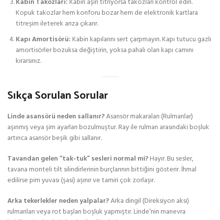
Kabin Takozları:
Kabin aşırı titriyorsa takozları kontrol edin.
Kopuk takozlar hem konforu bozar hem de elektronik kartlara
titreşim ileterek arıza çıkarır.
Kapı Amortisörü:
Kabin kapılarını sert çarpmayın. Kapı tutucu gazlı
amortisörler bozuksa değiştirin, yoksa pahalı olan kapı camını
kırarsınız.
Sıkça Sorulan Sorular
Linde asansörü neden sallanır?
Asansör makaraları (Rulmanlar)
aşınmış veya şim ayarları bozulmuştur. Ray ile rulman arasındaki boşluk
artınca asansör beşik gibi sallanır.
Tavandan gelen “tak-tuk” sesleri normal mi?
Hayır. Bu sesler,
tavana monteli tilt silindirlerinin burçlarının bittiğini gösterir. İhmal
edilirse pim yuvası (şasi) aşınır ve tamiri çok zorlaşır.
Arka tekerlekler neden yalpalar?
Arka dingil (Direksiyon aksı)
rulmanları veya rot başları boşluk yapmıştır. Linde’nin manevra