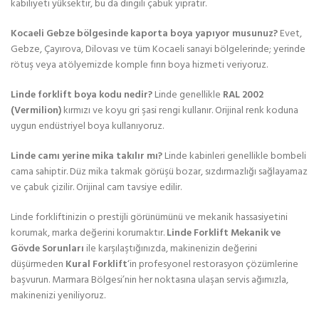
kabiliyeti yüksektir, bu da dingili çabuk yıpratır.
Kocaeli Gebze bölgesinde kaporta boya yapıyor musunuz?
Evet,
Gebze, Çayırova, Dilovası ve tüm Kocaeli sanayi bölgelerinde; yerinde
rötuş veya atölyemizde komple fırın boya hizmeti veriyoruz.
Linde forklift boya kodu nedir?
Linde genellikle
RAL 2002
(Vermilion)
kırmızı ve koyu gri şasi rengi kullanır. Orijinal renk koduna
uygun endüstriyel boya kullanıyoruz.
Linde camı yerine mika takılır mı?
Linde kabinleri genellikle bombeli
cama sahiptir. Düz mika takmak görüşü bozar, sızdırmazlığı sağlayamaz
ve çabuk çizilir. Orijinal cam tavsiye edilir.
Linde forkliftinizin o prestijli görünümünü ve mekanik hassasiyetini
korumak, marka değerini korumaktır.
Linde Forklift Mekanik ve
Gövde Sorunları
ile karşılaştığınızda, makinenizin değerini
düşürmeden
Kural Forklift
‘in profesyonel restorasyon çözümlerine
başvurun. Marmara Bölgesi’nin her noktasına ulaşan servis ağımızla,
makinenizi yeniliyoruz.