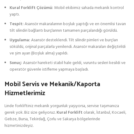
Kural Forklift Çözümü:
Mobil ekibimiz sahada mekanik kontrol
yaptı.
Tespit:
Asansör makaralarının boşluk yaptığı ve en önemlisi tavan
tilt silindiri bağlantı burçlarının tamamen parçalandığı görüldü.
Uygulama:
Asansör desteklendi. Tilt silindir pimleri ve burçları
söküldü, orijinal parçalarla yenilendi. Asansör makaraları değiştirildi
ve şim ayarı (Boşluk alma) yapıldı.
Sonuç:
Asansör hareketi stabil hale geldi, vuruntu sesleri kesildi ve
operatör güvenle istifleme yapmaya başladı.
Mobil Servis ve Mekanik/Kaporta
Hizmetlerimiz
Linde forkliftiniz mekanik yorgunluk yaşıyorsa, servise taşımanıza
gerek yok. Biz size geliyoruz.
Kural Forklift
olarak, İstanbul, Kocaeli,
Gebze, Bursa, Tekirdağ, Çorlu ve Sakarya bölgelerinde
hizmetinizdeyiz.