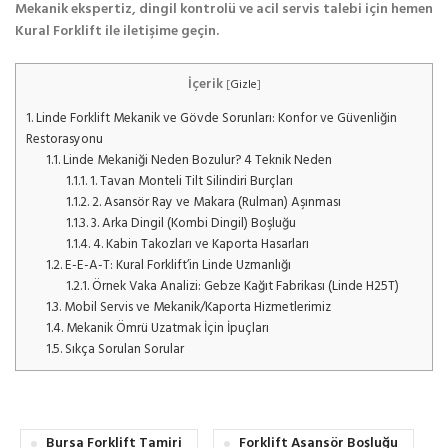
Mekanik ekspertiz, dingil kontrolü ve acil servis talebi için hemen
Kural Forklift ile iletişime geçin.
İçerik
[
Gizle
]
1.
Linde Forklift Mekanik ve Gövde Sorunları: Konfor ve Güvenliğin
Restorasyonu
1.1.
Linde Mekaniği Neden Bozulur? 4 Teknik Neden
1.1.1.
1. Tavan Monteli Tilt Silindiri Burçları
1.1.2.
2. Asansör Ray ve Makara (Rulman) Aşınması
1.1.3.
3. Arka Dingil (Kombi Dingil) Boşluğu
1.1.4.
4. Kabin Takozları ve Kaporta Hasarları
1.2.
E-E-A-T: Kural Forklift’in Linde Uzmanlığı
1.2.1.
Örnek Vaka Analizi: Gebze Kağıt Fabrikası (Linde H25T)
1.3.
Mobil Servis ve Mekanik/Kaporta Hizmetlerimiz
1.4.
Mekanik Ömrü Uzatmak İçin İpuçları
1.5.
Sıkça Sorulan Sorular
Bursa Forklift Tamiri
Forklift Asansör Boşluğu