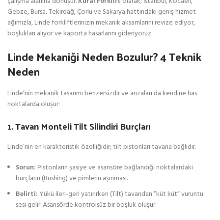
çalışma alanına dönüşür.
Kural Forklift
olarak; İstanbul, Kocaeli,
Gebze, Bursa, Tekirdağ, Çorlu ve Sakarya hattındaki geniş hizmet
ağımızla, Linde forkliftlerinizin mekanik aksamlarını revize ediyor,
boşlukları alıyor ve kaporta hasarlarını gideriyoruz.
Linde Mekaniği Neden Bozulur? 4 Teknik
Neden
Linde’nin mekanik tasarımı benzersizdir ve arızaları da kendine has
noktalarda oluşur:
1. Tavan Monteli Tilt Silindiri Burçları
Linde’nin en karakteristik özelliğidir; tilt pistonları tavana bağlıdır.
Sorun:
Pistonların şasiye ve asansöre bağlandığı noktalardaki
burçların (Bushing) ve pimlerin aşınması.
Belirti:
Yükü ileri-geri yatırırken (Tilt) tavandan “küt küt” vuruntu
sesi gelir. Asansörde kontrolsüz bir boşluk oluşur.