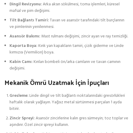
Dingil Revizyonu:
Arka aksın sökülmesi, torna işlemleri, küresel
mafsal ve pim değişimi.
Tilt Bağlantı Tamiri:
Tavan ve asansör tarafındaki tilt burçlarının
ve pimlerinin yenilenmesi.
Asansör Bakımı:
Mast rulmanı değişimi, zincir ayarı ve ray temizliği.
Kaporta Boya:
Kırık yan kapakların tamiri, çizik giderme ve Linde
kırmızısı (Vermilion) boya.
Kabin Camı:
Kırılan bombeli ön/arka camların ve tavan camının
değişimi.
Mekanik Ömrü Uzatmak İçin İpuçları
Gresleme:
Linde dingil ve tilt bağlantı noktalarındaki gresörlükleri
haftalık olarak yağlayın. Yağsız metal sürtünmesi parçaları 1 ayda
bitirir.
Zincir Spreyi:
Asansör zincirlerine kalın gres sürmeyin; toz toplar ve
aşındırır. Özel zincir spreyi kullanın.