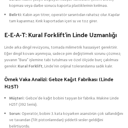
kopması veya darbe sonucu kaporta plastiklerinin kırılması.
Belirti:
Kabin aşırı titrer, operatör sarsıntıdan rahatsız olur. Kapılar
tam kapanmaz. Kırık kaportadan içeri su ve toz girer.
E-E-A-T: Kural Forklift’in Linde Uzmanlığı
Linde arka dingil revizyonu, tornada milimetrik hassasiyet gerektirir.
Eğer dingil kovanı aşınmışsa, sadece pim değiştirmek sorunu çözmez;
yuvanın “Bara” işlemine tabi tutulması ve özel ölçüde burç çakılması
gerekir.
Kural Forklift
, Linde’nin orijinal toleranslarına sadık kalır.
Örnek Vaka Analizi: Gebze Kağıt Fabrikası (Linde
H25T)
Müşteri:
Gebze’de kağıt bobini taşıyan bir fabrika. Makine Linde
H25T (392 Serisi).
Sorun:
Operatör, bobini 3. kata koyarken asansörün çok sallandığını
ve tavandan (Tilt pistonlarından) şiddetli sesler geldiğini
belirtiyordu.