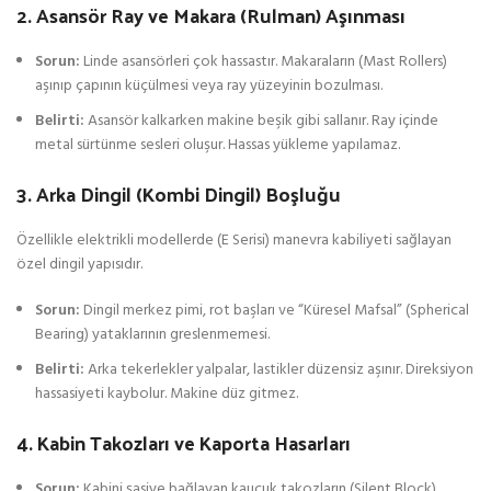
2. Asansör Ray ve Makara (Rulman) Aşınması
Sorun:
Linde asansörleri çok hassastır. Makaraların (Mast Rollers)
aşınıp çapının küçülmesi veya ray yüzeyinin bozulması.
Belirti:
Asansör kalkarken makine beşik gibi sallanır. Ray içinde
metal sürtünme sesleri oluşur. Hassas yükleme yapılamaz.
3. Arka Dingil (Kombi Dingil) Boşluğu
Özellikle elektrikli modellerde (E Serisi) manevra kabiliyeti sağlayan
özel dingil yapısıdır.
Sorun:
Dingil merkez pimi, rot başları ve “Küresel Mafsal” (Spherical
Bearing) yataklarının greslenmemesi.
Belirti:
Arka tekerlekler yalpalar, lastikler düzensiz aşınır. Direksiyon
hassasiyeti kaybolur. Makine düz gitmez.
4. Kabin Takozları ve Kaporta Hasarları
Sorun:
Kabini şasiye bağlayan kauçuk takozların (Silent Block)