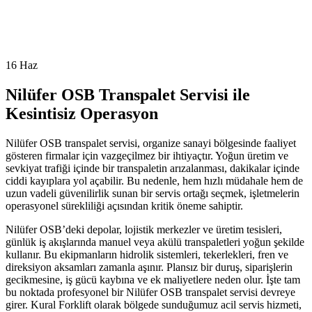
16
Haz
Nilüfer OSB Transpalet Servisi ile
Kesintisiz Operasyon
Nilüfer OSB transpalet servisi, organize sanayi bölgesinde faaliyet
gösteren firmalar için vazgeçilmez bir ihtiyaçtır. Yoğun üretim ve
sevkiyat trafiği içinde bir transpaletin arızalanması, dakikalar içinde
ciddi kayıplara yol açabilir. Bu nedenle, hem hızlı müdahale hem de
uzun vadeli güvenilirlik sunan bir servis ortağı seçmek, işletmelerin
operasyonel sürekliliği açısından kritik öneme sahiptir.
Nilüfer OSB’deki depolar, lojistik merkezler ve üretim tesisleri,
günlük iş akışlarında manuel veya akülü transpaletleri yoğun şekilde
kullanır. Bu ekipmanların hidrolik sistemleri, tekerlekleri, fren ve
direksiyon aksamları zamanla aşınır. Plansız bir duruş, siparişlerin
gecikmesine, iş gücü kaybına ve ek maliyetlere neden olur. İşte tam
bu noktada profesyonel bir Nilüfer OSB transpalet servisi devreye
girer. Kural Forklift olarak bölgede sunduğumuz acil servis hizmeti,