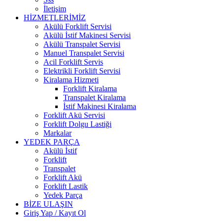
İletişim
HİZMETLERİMİZ
Akülü Forklift Servisi
Akülü İstif Makinesi Servisi
Akülü Transpalet Servisi
Manuel Transpalet Servisi
Acil Forklift Servis
Elektrikli Forklift Servisi
Kiralama Hizmeti
Forklift Kiralama
Transpalet Kiralama
İstif Makinesi Kiralama
Forklift Akü Servisi
Forklift Dolgu Lastiği
Markalar
YEDEK PARÇA
Akülü İstif
Forklift
Transpalet
Forklift Akü
Forklift Lastik
Yedek Parça
BİZE ULAŞIN
Giriş Yap / Kayıt Ol