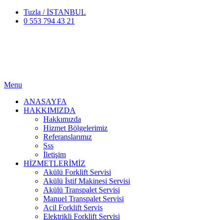
Tuzla / İSTANBUL
0 553 794 43 21
Menu
ANASAYFA
HAKKIMIZDA
Hakkımızda
Hizmet Bölgelerimiz
Referanslarımız
Sss
İletişim
HİZMETLERİMİZ
Akülü Forklift Servisi
Akülü İstif Makinesi Servisi
Akülü Transpalet Servisi
Manuel Transpalet Servisi
Acil Forklift Servis
Elektrikli Forklift Servisi