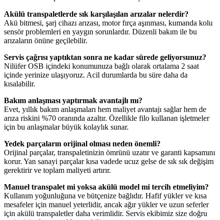
Akülü transpaletlerde sık karşılaşılan arızalar nelerdir?
Akü bitmesi, şarj cihazı arızası, motor fırça aşınması, kumanda kolu
sensör problemleri en yaygın sorunlardır. Düzenli bakım ile bu
arızaların önüne geçilebilir.
Servis çağrısı yaptıktan sonra ne kadar sürede geliyorsunuz?
Nilüfer OSB içindeki konumunuza bağlı olarak ortalama 2 saat
içinde yerinize ulaşıyoruz. Acil durumlarda bu süre daha da
kısalabilir.
Bakım anlaşması yaptırmak avantajlı mı?
Evet, yıllık bakım anlaşmaları hem maliyet avantajı sağlar hem de
arıza riskini %70 oranında azaltır. Özellikle filo kullanan işletmeler
için bu anlaşmalar büyük kolaylık sunar.
Yedek parçaların orijinal olması neden önemli?
Orijinal parçalar, transpaletinizin ömrünü uzatır ve garanti kapsamını
korur. Yan sanayi parçalar kısa vadede ucuz gelse de sık sık değişim
gerektirir ve toplam maliyeti artırır.
Manuel transpalet mi yoksa akülü model mi tercih etmeliyim?
Kullanım yoğunluğuna ve bütçenize bağlıdır. Hafif yükler ve kısa
mesafeler için manuel yeterlidir, ancak ağır yükler ve uzun seferler
için akülü transpaletler daha verimlidir. Servis ekibimiz size doğru