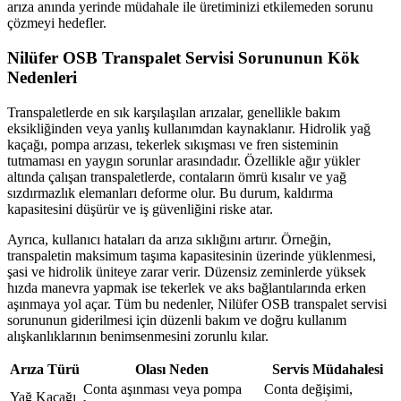
arıza anında yerinde müdahale ile üretiminizi etkilemeden sorunu
çözmeyi hedefler.
Nilüfer OSB Transpalet Servisi Sorununun Kök
Nedenleri
Transpaletlerde en sık karşılaşılan arızalar, genellikle bakım
eksikliğinden veya yanlış kullanımdan kaynaklanır. Hidrolik yağ
kaçağı, pompa arızası, tekerlek sıkışması ve fren sisteminin
tutmaması en yaygın sorunlar arasındadır. Özellikle ağır yükler
altında çalışan transpaletlerde, contaların ömrü kısalır ve yağ
sızdırmazlık elemanları deforme olur. Bu durum, kaldırma
kapasitesini düşürür ve iş güvenliğini riske atar.
Ayrıca, kullanıcı hataları da arıza sıklığını artırır. Örneğin,
transpaletin maksimum taşıma kapasitesinin üzerinde yüklenmesi,
şasi ve hidrolik üniteye zarar verir. Düzensiz zeminlerde yüksek
hızda manevra yapmak ise tekerlek ve aks bağlantılarında erken
aşınmaya yol açar. Tüm bu nedenler, Nilüfer OSB transpalet servisi
sorununun giderilmesi için düzenli bakım ve doğru kullanım
alışkanlıklarının benimsenmesini zorunlu kılar.
Arıza Türü
Olası Neden
Servis Müdahalesi
Conta aşınması veya pompa
Conta değişimi,
Yağ Kaçağı