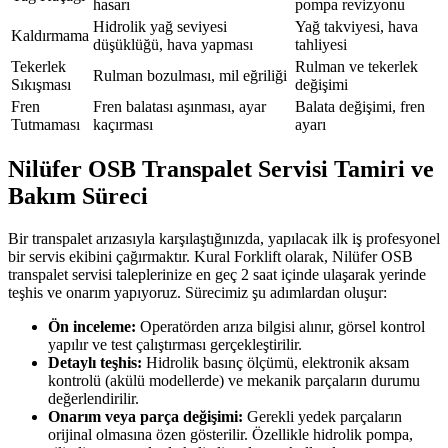
hasarı
pompa revizyonu
Hidrolik yağ seviyesi
Yağ takviyesi, hava
Kaldırmama
düşüklüğü, hava yapması
tahliyesi
Tekerlek
Rulman ve tekerlek
Rulman bozulması, mil eğriliği
Sıkışması
değişimi
Fren
Fren balatası aşınması, ayar
Balata değişimi, fren
Tutmaması
kaçırması
ayarı
Nilüfer OSB Transpalet Servisi Tamiri ve
Bakım Süreci
Bir transpalet arızasıyla karşılaştığınızda, yapılacak ilk iş profesyonel
bir servis ekibini çağırmaktır. Kural Forklift olarak, Nilüfer OSB
transpalet servisi taleplerinize en geç 2 saat içinde ulaşarak yerinde
teşhis ve onarım yapıyoruz. Sürecimiz şu adımlardan oluşur:
Ön inceleme:
Operatörden arıza bilgisi alınır, görsel kontrol
yapılır ve test çalıştırması gerçekleştirilir.
Detaylı teşhis:
Hidrolik basınç ölçümü, elektronik aksam
kontrolü (akülü modellerde) ve mekanik parçaların durumu
değerlendirilir.
Onarım veya parça değişimi:
Gerekli yedek parçaların
orijinal olmasına özen gösterilir. Özellikle hidrolik pompa,