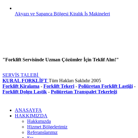
Akyazı ve Sapanca Bölgesi Kiralık İş Makineleri
"Forklift Servisinde Uzman Çözümler İçin Teklif Alın!"
SERVİS TALEBİ
KURAL FORKLİFT
Tüm Hakları Saklıdır
2005
Forklift Kiralama
-
Forklift Tekeri
-
Poliüretan Forklift Lastiği
-
Forklift Dolgu Lastik
-
Poliüretan Transpalet Tekerleği
ANASAYFA
HAKKIMIZDA
Hakkımızda
Hizmet Bölgelerimiz
Referanslarımız
Sss