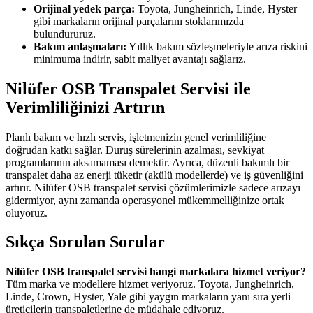
Orijinal yedek parça:
Toyota, Jungheinrich, Linde, Hyster
gibi markaların orijinal parçalarını stoklarımızda
bulundururuz.
Bakım anlaşmaları:
Yıllık bakım sözleşmeleriyle arıza riskini
minimuma indirir, sabit maliyet avantajı sağlarız.
Nilüfer OSB Transpalet Servisi ile
Verimliliğinizi Artırın
Planlı bakım ve hızlı servis, işletmenizin genel verimliliğine
doğrudan katkı sağlar. Duruş sürelerinin azalması, sevkiyat
programlarının aksamaması demektir. Ayrıca, düzenli bakımlı bir
transpalet daha az enerji tüketir (akülü modellerde) ve iş güvenliğini
artırır. Nilüfer OSB transpalet servisi çözümlerimizle sadece arızayı
gidermiyor, aynı zamanda operasyonel mükemmelliğinize ortak
oluyoruz.
Sıkça Sorulan Sorular
Nilüfer OSB transpalet servisi hangi markalara hizmet veriyor?
Tüm marka ve modellere hizmet veriyoruz. Toyota, Jungheinrich,
Linde, Crown, Hyster, Yale gibi yaygın markaların yanı sıra yerli
üreticilerin transpaletlerine de müdahale ediyoruz.