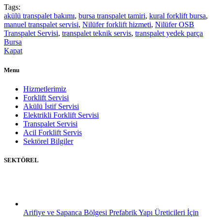
Tags:
akülü transpalet bakımı
,
bursa transpalet tamiri
,
kural forklift bursa
,
manuel transpalet servisi
,
Nilüfer forklift hizmeti
,
Nilüfer OSB
Transpalet Servisi
,
transpalet teknik servis
,
transpalet yedek parça
Bursa
Kapat
Menu
Hizmetlerimiz
Forklift Servisi
Akülü İstif Servisi
Elektrikli Forklift Servisi
Transpalet Servisi
Acil Forklift Servis
Sektörel Bilgiler
SEKTÖREL
Arifiye ve Sapanca Bölgesi Prefabrik Yapı Üreticileri İçin