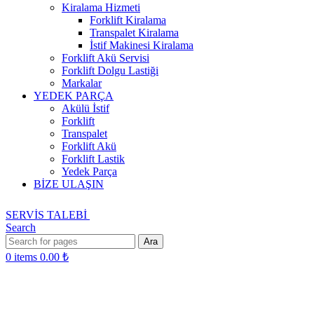
Kiralama Hizmeti
Forklift Kiralama
Transpalet Kiralama
İstif Makinesi Kiralama
Forklift Akü Servisi
Forklift Dolgu Lastiği
Markalar
YEDEK PARÇA
Akülü İstif
Forklift
Transpalet
Forklift Akü
Forklift Lastik
Yedek Parça
BİZE ULAŞIN
SERVİS TALEBİ
Search
Ara
0
items
0.00
₺