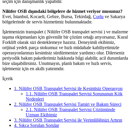
seçim için danışmanlık yapabilir.
Nilüfer OSB dışındaki bölgelere de hizmet veriyor musunuz?
Evet, İstanbul, Kocaeli, Gebze, Bursa, Tekirdağ,
Çorlu
ve Sakarya
bölgelerinde de servis hizmetimiz bulunmaktadır.
İşletmenizin transpalet ( Nilüfer OSB transpalet servisi ) ve malzeme
taşıma ekipmanları için güvenilir bir çözüm ortağı arıyorsanız, Kural
Forklift olarak sizi desteklemeye hazırız. Deneyimli ekibimiz,
orijinal yedek parça stokumuz ve hızlı müdahale kabiliyetimizle
operasyonlarınızı kesintisiz sürdürmenize yardımcı olur. Dilerseniz
periyodik bakım paketlerimiz hakkında bilgi alabilir, acil durumlarda
bize ulaşabilirsiniz. Unutmayın, planlı bakım ve hızlı servis,
işletmeniz için en akıllı yatırımdır.
İçerik
1.
Nilüfer OSB Transpalet Servisi ile Kesintisiz Operasyon
1.1.
Nilüfer OSB Transpalet Servisi Sorununun Kök
Nedenleri
2.
Nilüfer OSB Transpalet Servisi Tamiri ve Bakım Süreci
2.1.
Nilüfer OSB Transpalet Servisi Çözümünde
Uzman Ekibimiz
3.
Nilüfer OSB Transpalet Servisi ile Verimliliğinizi Artırın
4.
Sıkça Sorulan Sorular