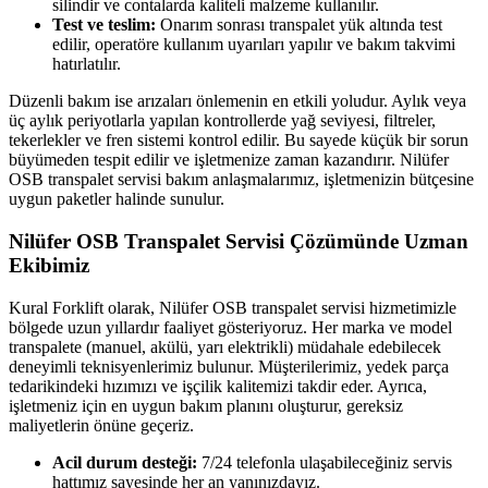
silindir ve contalarda kaliteli malzeme kullanılır.
Test ve teslim:
Onarım sonrası transpalet yük altında test
edilir, operatöre kullanım uyarıları yapılır ve bakım takvimi
hatırlatılır.
Düzenli bakım ise arızaları önlemenin en etkili yoludur. Aylık veya
üç aylık periyotlarla yapılan kontrollerde yağ seviyesi, filtreler,
tekerlekler ve fren sistemi kontrol edilir. Bu sayede küçük bir sorun
büyümeden tespit edilir ve işletmenize zaman kazandırır. Nilüfer
OSB transpalet servisi bakım anlaşmalarımız, işletmenizin bütçesine
uygun paketler halinde sunulur.
Nilüfer OSB Transpalet Servisi Çözümünde Uzman
Ekibimiz
Kural Forklift olarak, Nilüfer OSB transpalet servisi hizmetimizle
bölgede uzun yıllardır faaliyet gösteriyoruz. Her marka ve model
transpalete (manuel, akülü, yarı elektrikli) müdahale edebilecek
deneyimli teknisyenlerimiz bulunur. Müşterilerimiz, yedek parça
tedarikindeki hızımızı ve işçilik kalitemizi takdir eder. Ayrıca,
işletmeniz için en uygun bakım planını oluşturur, gereksiz
maliyetlerin önüne geçeriz.
Acil durum desteği:
7/24 telefonla ulaşabileceğiniz servis
hattımız sayesinde her an yanınızdayız.