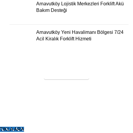
Arnavutköy Lojistik Merkezleri Forklift Akü
Bakım Desteği
Arnavutköy Yeni Havalimanı Bölgesi 7/24
Acil Kiralık Forklift Hizmeti
SERVİS TALEBİ
KURAL FORKLİFT
Tüm Hakları Saklıdır
2005
Forklift Kiralama
-
Forklift Tekeri
-
Poliüretan Forklift
Lastiği
-
Forklift Dolgu Lastik
-
Poliüretan Transpalet
Tekerleği
TIKLA ARA