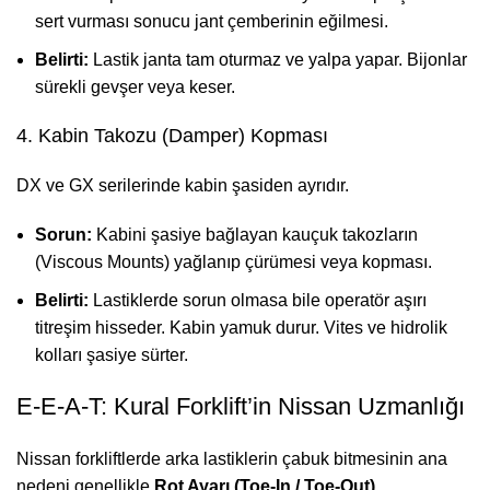
sert vurması sonucu jant çemberinin eğilmesi.
Belirti:
Lastik janta tam oturmaz ve yalpa yapar. Bijonlar
sürekli gevşer veya keser.
4. Kabin Takozu (Damper) Kopması
DX ve GX serilerinde kabin şasiden ayrıdır.
Sorun:
Kabini şasiye bağlayan kauçuk takozların
(Viscous Mounts) yağlanıp çürümesi veya kopması.
Belirti:
Lastiklerde sorun olmasa bile operatör aşırı
titreşim hisseder. Kabin yamuk durur. Vites ve hidrolik
kolları şasiye sürter.
E-E-A-T: Kural Forklift’in Nissan Uzmanlığı
Nissan forkliftlerde arka lastiklerin çabuk bitmesinin ana
nedeni genellikle
Rot Ayarı (Toe-In / Toe-Out)