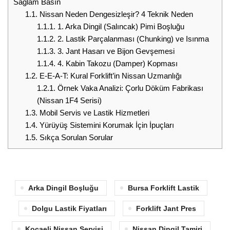
Sağlam Basın
1.1.
Nissan Neden Dengesizleşir? 4 Teknik Neden
1.1.1.
1. Arka Dingil (Salıncak) Pimi Boşluğu
1.1.2.
2. Lastik Parçalanması (Chunking) ve Isınma
1.1.3.
3. Jant Hasarı ve Bijon Gevşemesi
1.1.4.
4. Kabin Takozu (Damper) Kopması
1.2.
E-E-A-T: Kural Forklift’in Nissan Uzmanlığı
1.2.1.
Örnek Vaka Analizi: Çorlu Döküm Fabrikası
(Nissan 1F4 Serisi)
1.3.
Mobil Servis ve Lastik Hizmetleri
1.4.
Yürüyüş Sistemini Korumak İçin İpuçları
1.5.
Sıkça Sorulan Sorular
Arka Dingil Boşluğu
Bursa Forklift Lastik
Dolgu Lastik Fiyatları
Forklift Jant Pres
Kocaeli Nissan Servisi
Nissan Dingil Tamiri