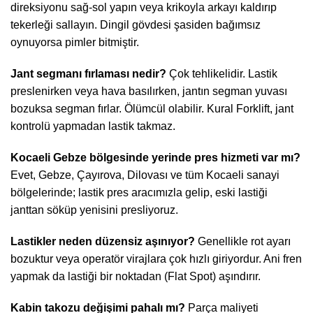
direksiyonu sağ-sol yapın veya krikoyla arkayı kaldırıp
tekerleği sallayın. Dingil gövdesi şasiden bağımsız
oynuyorsa pimler bitmiştir.
Jant segmanı fırlaması nedir?
Çok tehlikelidir. Lastik
preslenirken veya hava basılırken, jantın segman yuvası
bozuksa segman fırlar. Ölümcül olabilir. Kural Forklift, jant
kontrolü yapmadan lastik takmaz.
Kocaeli Gebze bölgesinde yerinde pres hizmeti var mı?
Evet, Gebze, Çayırova, Dilovası ve tüm Kocaeli sanayi
bölgelerinde; lastik pres aracımızla gelip, eski lastiği
janttan söküp yenisini presliyoruz.
Lastikler neden düzensiz aşınıyor?
Genellikle rot ayarı
bozuktur veya operatör virajlara çok hızlı giriyordur. Ani fren
yapmak da lastiği bir noktadan (Flat Spot) aşındırır.
Kabin takozu değişimi pahalı mı?
Parça maliyeti