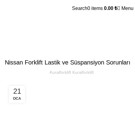
Search
0
items
0.00
₺
Menu
Kural Forklift
SEKTOREL
Nissan Forklift Lastik ve Süspansiyon Sorunları
Kuralforklift Kuralforklift
21
OCA