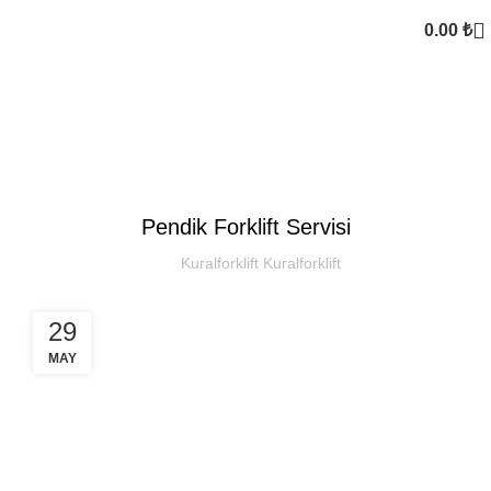
0.00
₺
Kural Forklift
SEKTOREL
Pendik Forklift Servisi
Kuralforklift Kuralforklift
29
MAY