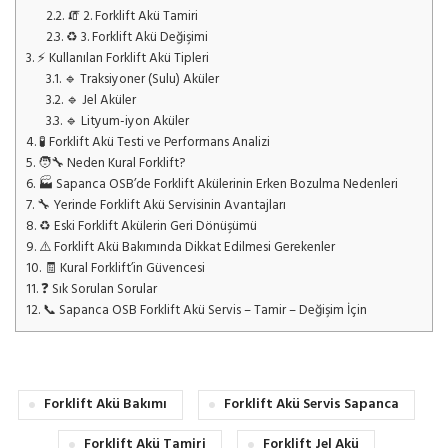
2.2.
🧯 2. Forklift Akü Tamiri
2.3.
♻️ 3. Forklift Akü Değişimi
3.
⚡ Kullanılan Forklift Akü Tipleri
3.1.
🔹 Traksiyoner (Sulu) Aküler
3.2.
🔹 Jel Aküler
3.3.
🔹 Lityum-iyon Aküler
4.
🧪 Forklift Akü Testi ve Performans Analizi
5.
🧑‍🔧 Neden Kural Forklift?
6.
🏭 Sapanca OSB’de Forklift Akülerinin Erken Bozulma Nedenleri
7.
🔧 Yerinde Forklift Akü Servisinin Avantajları
8.
♻️ Eski Forklift Akülerin Geri Dönüşümü
9.
⚠️ Forklift Akü Bakımında Dikkat Edilmesi Gerekenler
10.
🧾 Kural Forklift’in Güvencesi
11.
❓ Sık Sorulan Sorular
12.
📞 Sapanca OSB Forklift Akü Servis – Tamir – Değişim İçin
Forklift Akü Bakımı
Forklift Akü Servis Sapanca
Forklift Akü Tamiri
Forklift Jel Akü