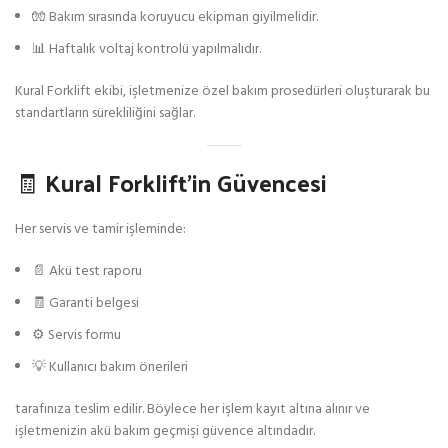
🧤 Bakım sırasında koruyucu ekipman giyilmelidir.
📊 Haftalık voltaj kontrolü yapılmalıdır.
Kural Forklift ekibi, işletmenize özel bakım prosedürleri oluşturarak bu
standartların sürekliliğini sağlar.
🧾 Kural Forklift’in Güvencesi
Her servis ve tamir işleminde:
📄 Akü test raporu
🧾 Garanti belgesi
⚙️ Servis formu
💡 Kullanıcı bakım önerileri
tarafınıza teslim edilir. Böylece her işlem kayıt altına alınır ve
işletmenizin akü bakım geçmişi güvence altındadır.