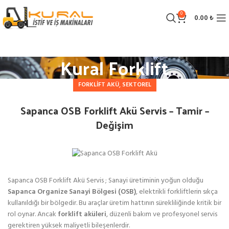
0
0.00
₺
Kural Forklift
,
FORKLIFT AKÜ
SEKTOREL
Sapanca OSB Forklift Akü Servis – Tamir –
Değişim
Sapanca OSB Forklift Akü Servis ; Sanayi üretiminin yoğun olduğu
Sapanca Organize Sanayi Bölgesi (OSB)
, elektrikli forkliftlerin sıkça
kullanıldığı bir bölgedir. Bu araçlar üretim hattının sürekliliğinde kritik bir
rol oynar. Ancak
forklift aküleri
, düzenli bakım ve profesyonel servis
gerektiren yüksek maliyetli bileşenlerdir.