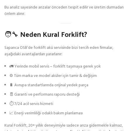
Bu analiz sayesinde arızalar önceden tespit edilir ve üretim durmadan
önlem alınır.
🧑‍🔧 Neden Kural Forklift?
Sapanca OSB’de forklift akü servisinde bizi tercih eden firmalar,
aşağıdaki avantajlardan yararlanır:
🚛 Yerinde mobil servis – forklift taşımaya gerek yok
⚙️ Tüm marka ve model aküler için tamir & değişim
🔋 Avrupa standartlarında orijinal yedek parça
🧾 Garanti ve performans raporu desteği
⏱️ 7/24 acil servis hizmeti
📈 Enerji verimliliği odaklı bakım planlaması
Kural Forklift, 20+ yıllık deneyimiyle sadece arıza gidermekle kalmaz,