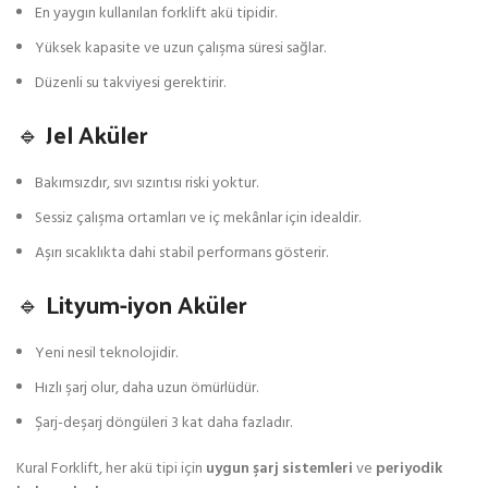
En yaygın kullanılan forklift akü tipidir.
Yüksek kapasite ve uzun çalışma süresi sağlar.
Düzenli su takviyesi gerektirir.
🔹 Jel Aküler
Bakımsızdır, sıvı sızıntısı riski yoktur.
Sessiz çalışma ortamları ve iç mekânlar için idealdir.
Aşırı sıcaklıkta dahi stabil performans gösterir.
🔹 Lityum-iyon Aküler
Yeni nesil teknolojidir.
Hızlı şarj olur, daha uzun ömürlüdür.
Şarj-deşarj döngüleri 3 kat daha fazladır.
Kural Forklift, her akü tipi için
uygun şarj sistemleri
ve
periyodik