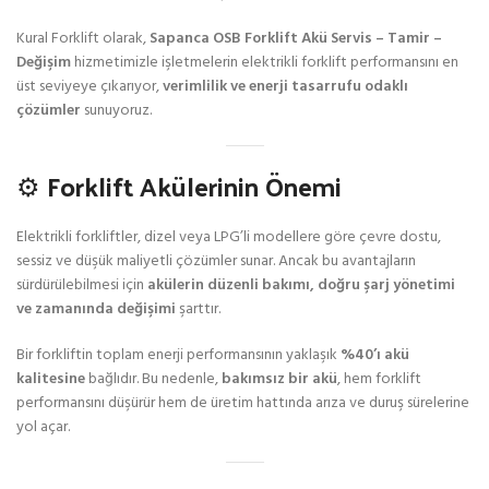
Kural Forklift olarak,
Sapanca OSB Forklift Akü Servis – Tamir –
Değişim
hizmetimizle işletmelerin elektrikli forklift performansını en
üst seviyeye çıkarıyor,
verimlilik ve enerji tasarrufu odaklı
çözümler
sunuyoruz.
⚙️ Forklift Akülerinin Önemi
Elektrikli forkliftler, dizel veya LPG’li modellere göre çevre dostu,
sessiz ve düşük maliyetli çözümler sunar. Ancak bu avantajların
sürdürülebilmesi için
akülerin düzenli bakımı, doğru şarj yönetimi
ve zamanında değişimi
şarttır.
Bir forkliftin toplam enerji performansının yaklaşık
%40’ı akü
kalitesine
bağlıdır. Bu nedenle,
bakımsız bir akü
, hem forklift
performansını düşürür hem de üretim hattında arıza ve duruş sürelerine
yol açar.