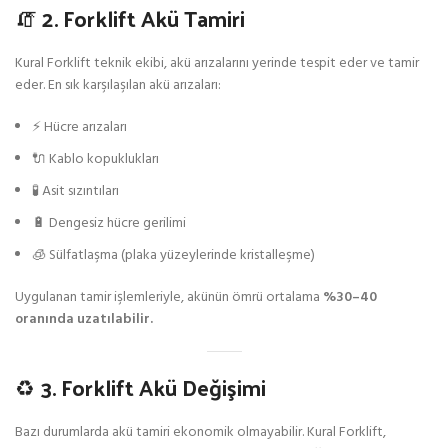
🧯 2. Forklift Akü Tamiri
Kural Forklift teknik ekibi, akü arızalarını yerinde tespit eder ve tamir
eder. En sık karşılaşılan akü arızaları:
⚡ Hücre arızaları
🔌 Kablo kopuklukları
🧪 Asit sızıntıları
🔋 Dengesiz hücre gerilimi
🧊 Sülfatlaşma (plaka yüzeylerinde kristalleşme)
Uygulanan tamir işlemleriyle, akünün ömrü ortalama
%30–40
oranında uzatılabilir.
♻️ 3. Forklift Akü Değişimi
Bazı durumlarda akü tamiri ekonomik olmayabilir. Kural Forklift,