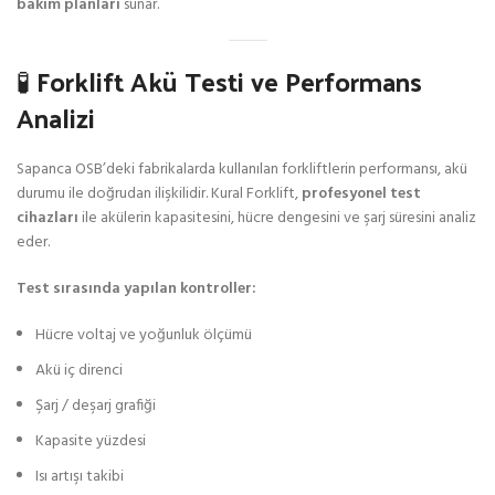
bakım planları
sunar.
🧪 Forklift Akü Testi ve Performans
Analizi
Sapanca OSB’deki fabrikalarda kullanılan forkliftlerin performansı, akü
durumu ile doğrudan ilişkilidir. Kural Forklift,
profesyonel test
cihazları
ile akülerin kapasitesini, hücre dengesini ve şarj süresini analiz
eder.
Test sırasında yapılan kontroller:
Hücre voltaj ve yoğunluk ölçümü
Akü iç direnci
Şarj / deşarj grafiği
Kapasite yüzdesi
Isı artışı takibi