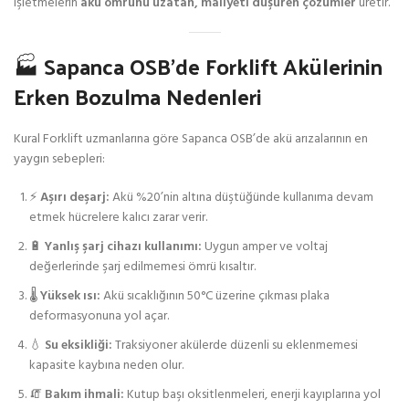
işletmelerin
akü ömrünü uzatan, maliyeti düşüren çözümler
üretir.
🏭 Sapanca OSB’de Forklift Akülerinin
Erken Bozulma Nedenleri
Kural Forklift uzmanlarına göre Sapanca OSB’de akü arızalarının en
yaygın sebepleri:
⚡
Aşırı deşarj:
Akü %20’nin altına düştüğünde kullanıma devam
etmek hücrelere kalıcı zarar verir.
🔋
Yanlış şarj cihazı kullanımı:
Uygun amper ve voltaj
değerlerinde şarj edilmemesi ömrü kısaltır.
🌡️
Yüksek ısı:
Akü sıcaklığının 50°C üzerine çıkması plaka
deformasyonuna yol açar.
💧
Su eksikliği:
Traksiyoner akülerde düzenli su eklenmemesi
kapasite kaybına neden olur.
🧯
Bakım ihmali:
Kutup başı oksitlenmeleri, enerji kayıplarına yol