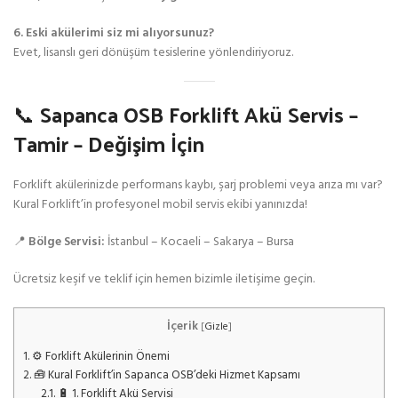
6. Eski akülerimi siz mi alıyorsunuz?
Evet, lisanslı geri dönüşüm tesislerine yönlendiriyoruz.
📞 Sapanca OSB Forklift Akü Servis –
Tamir – Değişim İçin
Forklift akülerinizde performans kaybı, şarj problemi veya arıza mı var?
Kural Forklift’in profesyonel mobil servis ekibi yanınızda!
📍
Bölge Servisi:
İstanbul – Kocaeli – Sakarya – Bursa
Ücretsiz keşif ve teklif için hemen bizimle iletişime geçin.
İçerik
[
Gizle
]
1.
⚙️ Forklift Akülerinin Önemi
2.
🧰 Kural Forklift’in Sapanca OSB’deki Hizmet Kapsamı
2.1.
🔋 1. Forklift Akü Servisi