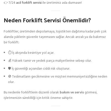
👉 7/24
acil forklift servisi
ile üretiminiz asla durmasın!
Neden Forklift Servisi Önemlidir?
Forkliftler, üretimden depolamaya, lojistikten dağıtıma kadar pek çok
alanda yüklerin güvenle taşınmasını sağlar. Ancak arızalı ya da bakımsız
bir forklift:
⏱️ İş akışında kesintiye yol açar.
💰 Yüksek tamir ve yedek parça maliyetlerine sebep olur.
🛡️ İş güvenliği açısından ciddi risk oluşturur.
🚫 Teslimatların gecikmesine ve müşteri memnuniyetsizliğine neden
olur.
Bu nedenle forkliftlerin düzenli olarak
bakım ve servis
görmesi,
işletmenizin sürekliliği için kritik öneme sahiptir.