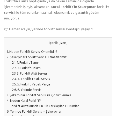
Forkliftiniz arıza yaptığında ya da bakım zamanı geldiğinde
işletmenizin işleyişi aksamasın.
Kural Forklift’in Şekerpınar forklift
servisi
ile tüm sorunlarınıza hızlı, ekonomik ve garantili çözüm
sunuyoruz.
👉 Hemen arayın, yerinde forklift servisi avantajını yaşayın!
İçerik
[
Gizle
]
1.
Neden Forklift Servisi Önemlidir?
2.
Şekerpınar Forklift Servis Hizmetlerimiz
2.1.
1. Forklift Tamiri
2.2.
2. Forklift Bakımı
2.3.
3. Forklift Akü Servisi
2.4.
4. Forklift Lastik Servisi
2.5.
5. Forklift Yedek Parça
2.6.
6. Yerinde Servis
3.
Şekerpınar Forklift Servisi ile Çözümlerimiz
4.
Neden Kural Forklift?
5.
Forklift Arızalarında En Sık Karşılaşılan Durumlar
6.
Yerinde Forklift Servisi – Şekerpınar