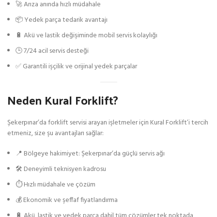
🚀 Arıza anında hızlı müdahale
📦 Yedek parça tedarik avantajı
🔋 Akü ve lastik değişiminde mobil servis kolaylığı
🕒 7/24 acil servis desteği
✅ Garantili işçilik ve orijinal yedek parçalar
Neden Kural Forklift?
Şekerpınar’da forklift servisi arayan işletmeler için Kural Forklift’i tercih
etmeniz, size şu avantajları sağlar:
📍 Bölgeye hakimiyet: Şekerpınar’da güçlü servis ağı
🛠️ Deneyimli teknisyen kadrosu
⏱️ Hızlı müdahale ve çözüm
💰 Ekonomik ve şeffaf fiyatlandırma
🔋 Akü, lastik ve yedek parça dahil tüm çözümler tek noktada