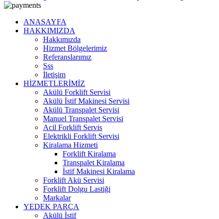
ANASAYFA
HAKKIMIZDA
Hakkımızda
Hizmet Bölgelerimiz
Referanslarımız
Sss
İletişim
HİZMETLERİMİZ
Akülü Forklift Servisi
Akülü İstif Makinesi Servisi
Akülü Transpalet Servisi
Manuel Transpalet Servisi
Acil Forklift Servis
Elektrikli Forklift Servisi
Kiralama Hizmeti
Forklift Kiralama
Transpalet Kiralama
İstif Makinesi Kiralama
Forklift Akü Servisi
Forklift Dolgu Lastiği
Markalar
YEDEK PARÇA
Akülü İstif