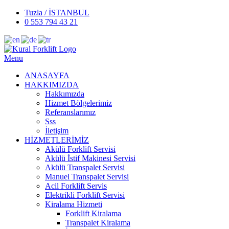
Tuzla / İSTANBUL
0 553 794 43 21
Menu
ANASAYFA
HAKKIMIZDA
Hakkımızda
Hizmet Bölgelerimiz
Referanslarımız
Sss
İletişim
HİZMETLERİMİZ
Akülü Forklift Servisi
Akülü İstif Makinesi Servisi
Akülü Transpalet Servisi
Manuel Transpalet Servisi
Acil Forklift Servis
Elektrikli Forklift Servisi
Kiralama Hizmeti
Forklift Kiralama
Transpalet Kiralama