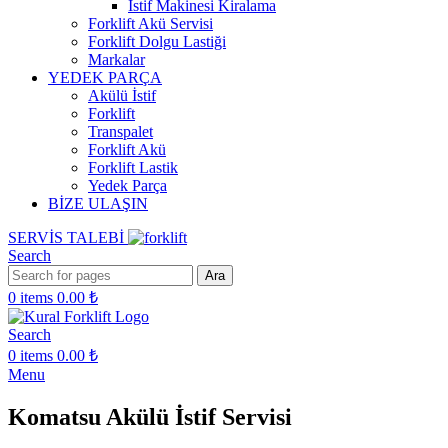
İstif Makinesi Kiralama
Forklift Akü Servisi
Forklift Dolgu Lastiği
Markalar
YEDEK PARÇA
Akülü İstif
Forklift
Transpalet
Forklift Akü
Forklift Lastik
Yedek Parça
BİZE ULAŞIN
SERVİS TALEBİ
Search
Ara
0
items
0.00
₺
Search
0
items
0.00
₺
Menu
Komatsu Akülü İstif Servisi