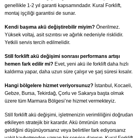
genellikle 1-2 yıl garanti kapsamındadır. Kural Forklift,
montaj işçiliği garantisi de sunar.
Kendi başıma akü değiştirebilir miyim?
Önerilmez.
Yüksek voltaj, asit sızıntısı ve ağırlık nedeniyle risklidir.
Yetkili servis tercih edilmelidir.
Still forklift akü değişimi sonrası performans artışı
hemen fark edilir mi?
Evet, yeni akü ile forklift daha hızlı
kaldırma yapar, daha uzun süre çalışır ve şarj süresi kısalır.
Hangi bölgelere hizmet veriyorsunuz?
İstanbul, Kocaeli,
Gebze, Bursa, Tekirdağ, Çorlu ve Sakarya başta olmak
üzere tüm Marmara Bölgesi’ne hizmet vermekteyiz.
Still forklift akü değişimi, işletmenizin verimliliğini doğrudan
etkileyen stratejik bir karardır. Akü ömrünün sonuna
geldiğini düşünüyorsanız veya belirtiler fark ediyorsanız
vakit kaybetmeden uzman bir servise danışın. Kural Forklift