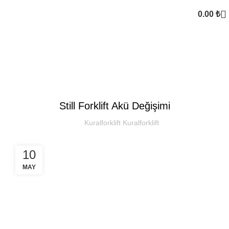
0.00
₺
Kural Forklift
SEKTOREL
Still Forklift Akü Değişimi
Kuralforklift Kuralforklift
10
MAY