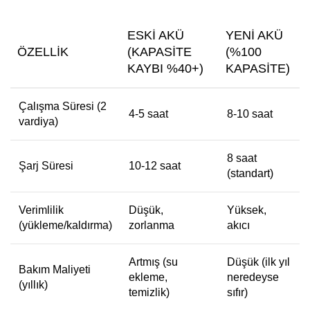
ESKI AKÜ
YENI AKÜ
ÖZELLIK
(KAPASITE
(%100
KAYBI %40+)
KAPASITE)
Çalışma Süresi (2
4-5 saat
8-10 saat
vardiya)
8 saat
Şarj Süresi
10-12 saat
(standart)
Verimlilik
Düşük,
Yüksek,
(yükleme/kaldırma)
zorlanma
akıcı
Artmış (su
Düşük (ilk yıl
Bakım Maliyeti
ekleme,
neredeyse
(yıllık)
temizlik)
sıfır)