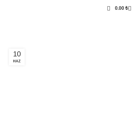
0.00
₺
akülü istif tamiri Sultangazi
10
HAZ
SEKTOREL