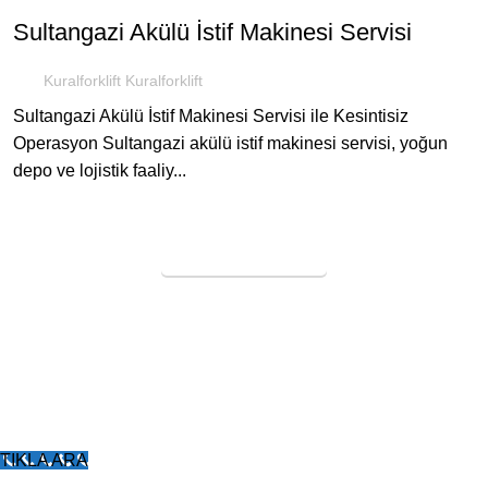
Sultangazi Akülü İstif Makinesi Servisi
Kuralforklift Kuralforklift
Sultangazi Akülü İstif Makinesi Servisi ile Kesintisiz
Operasyon Sultangazi akülü istif makinesi servisi, yoğun
depo ve lojistik faaliy...
SERVİS TALEBİ
KURAL FORKLİFT
Tüm Hakları Saklıdır
2005
Forklift Kiralama
-
Forklift Tekeri
-
Poliüretan Forklift
Lastiği
-
Forklift Dolgu Lastik
-
Poliüretan Transpalet
Tekerleği
TIKLA ARA